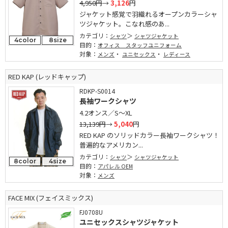
4,950円
→
3,126
円
ジャケット感覚で羽織れるオープンカラーシャ
ツジャケット。こなれ感のあ...
カテゴリ：
シャツ
シャツジャケット
4color
8size
目的：
オフィス スタッフユニフォーム
対象：
・
・
メンズ
ユニセックス
レディース
RED KAP (レッドキャップ)
RDKP-S0014
長袖ワークシャツ
4.2オンス／S～XL
13,139円
→
5,040
円
RED KAP のソリッドカラー長袖ワークシャツ！
普遍的なアメリカン...
カテゴリ：
シャツ
シャツジャケット
8color
4size
目的：
アパレル OEM
対象：
メンズ
FACE MIX (フェイスミックス)
FJ0708U
ユニセックスシャツジャケット