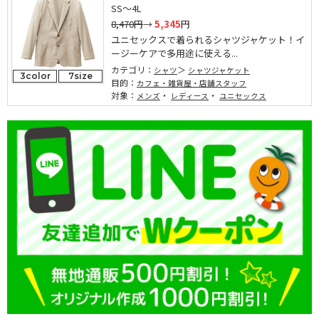
SS～4L
8,470円
→
5,345
円
ユニセックスで着られるシャツジャケット！イ
ージーケアで多用途に使える...
カテゴリ：
シャツ
シャツジャケット
3color
7size
目的：
カフェ・雑貨屋・店舗スタッフ
対象：
・
・
メンズ
レディース
ユニセックス