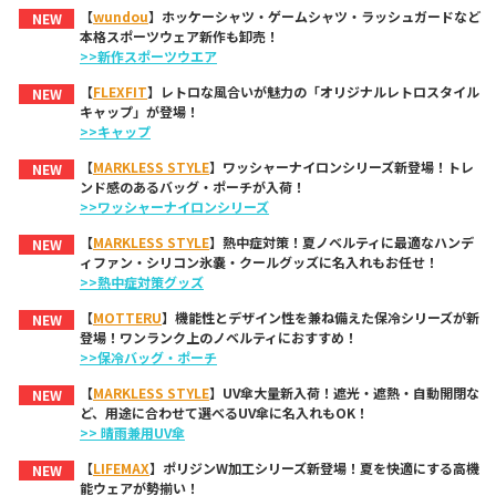
【
wundou
】ホッケーシャツ・ゲームシャツ・ラッシュガードなど
NEW
本格スポーツウェア新作も卸売！
>>新作スポーツウエア
【
FLEXFIT
】レトロな風合いが魅力の「オリジナルレトロスタイル
NEW
キャップ」が登場！
>>キャップ
【
MARKLESS STYLE
】ワッシャーナイロンシリーズ新登場！トレ
NEW
ンド感のあるバッグ・ポーチが入荷！
>>ワッシャーナイロンシリーズ
【
MARKLESS STYLE
】熱中症対策！夏ノベルティに最適なハンデ
NEW
ィファン・シリコン氷嚢・クールグッズに名入れもお任せ！
>>熱中症対策グッズ
【
MOTTERU
】機能性とデザイン性を兼ね備えた保冷シリーズが新
NEW
登場！ワンランク上のノベルティにおすすめ！
>>保冷バッグ・ポーチ
【
MARKLESS STYLE
】UV傘大量新入荷！遮光・遮熱・自動開閉な
NEW
ど、用途に合わせて選べるUV傘に名入れもOK！
>> 晴雨兼用UV傘
【
LIFEMAX
】ポリジンW加工シリーズ新登場！夏を快適にする高機
NEW
能ウェアが勢揃い！