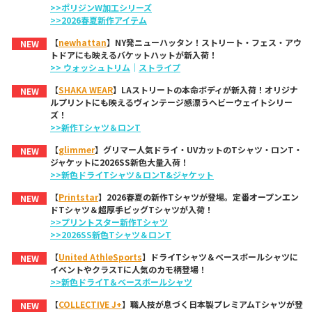
>>ポリジンW加工シリーズ
>>2026春夏新作アイテム
【
newhattan
】NY発ニューハッタン！ストリート・フェス・アウ
NEW
トドアにも映えるバケットハットが新入荷！
>> ウォッシュトリム
｜
ストライプ
【
SHAKA WEAR
】LAストリートの本命ボディが新入荷！オリジナ
NEW
ルプリントにも映えるヴィンテージ感漂うヘビーウェイトシリー
ズ！
>>新作Tシャツ＆ロンT
【
glimmer
】グリマー人気ドライ・UVカットのTシャツ・ロンT・
NEW
ジャケットに2026SS新色大量入荷！
>>新色ドライTシャツ＆ロンT&ジャケット
【
Printstar
】2026春夏の新作Tシャツが登場。定番オープンエン
NEW
ドTシャツ＆超厚手ビッグTシャツが入荷！
>>プリントスター新作Tシャツ
>>2026SS新色Tシャツ＆ロンT
【
United AthleSports
】ドライTシャツ＆ベースボールシャツに
NEW
イベントやクラスTに人気のカモ柄登場！
>>新色ドライT＆ベースボールシャツ
【
COLLECTIVE J+
】職人技が息づく日本製プレミアムTシャツが登
NEW