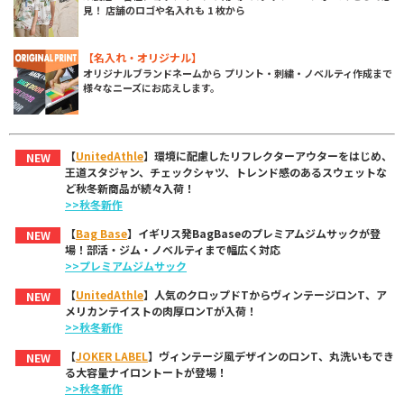
見！ 店舗のロゴや名入れも 1 枚から
【名入れ・オリジナル】
オリジナルブランドネームから プリント・刺繍・ノベルティ作成まで
様々なニーズにお応えします。
【
UnitedAthle
】環境に配慮したリフレクターアウターをはじめ、
NEW
王道スタジャン、チェックシャツ、トレンド感のあるスウェットな
ど秋冬新商品が続々入荷！
>>秋冬新作
【
Bag Base
】イギリス発BagBaseのプレミアムジムサックが登
NEW
場！部活・ジム・ノベルティまで幅広く対応
>>プレミアムジムサック
【
UnitedAthle
】人気のクロップドTからヴィンテージロンT、ア
NEW
メリカンテイストの肉厚ロンTが入荷！
>>秋冬新作
【
JOKER LABEL
】ヴィンテージ風デザインのロンT、丸洗いもでき
NEW
る大容量ナイロントートが登場！
>>秋冬新作