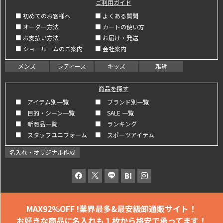
ご利用ガイド
■ 初めてのお客様へ
■ よくある質問
■ オーダー方法
■ カートの使い方
■ お支払い方法
■ お届け・発送
■ ショールームのご案内
■ 会社案内
メンズ
レディース
キッズ
雑貨
商品を探す
■ アイテム別一覧
■ ブランド別一覧
■ 目的・シーン一覧
■ SALE 一覧
■ 新商品一覧
■ ランキング
■ スタッフユニフォーム
■ スポーツアイテム
名入れ・オリジナル作成
MAX92%OFF !
業界最多&最安級卸通販サイト！
お好きな商品に名入れも
１枚から格安で承ってます！