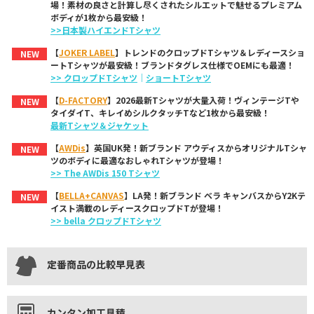
場！素材の良さと計算し尽くされたシルエットで魅せるプレミアム
ボディが1枚から最安級！
>>日本製ハイエンドTシャツ
【
JOKER LABEL
】トレンドのクロップドTシャツ＆レディースショ
NEW
ートTシャツが最安級！ブランドタグレス仕様でOEMにも最適！
>> クロップドTシャツ
｜
ショートTシャツ
【
D-FACTORY
】2026最新Tシャツが大量入荷！ヴィンテージTや
NEW
タイダイT、キレイめシルクタッチTなど1枚から最安級！
最新Tシャツ＆ジャケット
【
AWDis
】英国UK発！新ブランド アウディスからオリジナルTシャ
NEW
ツのボディに最適なおしゃれTシャツが登場！
>> The AWDis 150 Tシャツ
【
BELLA+CANVAS
】LA発！新ブランド ベラ キャンバスからY2Kテ
NEW
イスト満載のレディースクロップドTが登場！
>> bella クロップドTシャツ
定番商品の比較早見表
カンタン加工見積