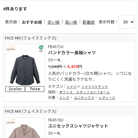
4件あります
表示順：
表示件数：
おすすめ順
安い順
高い順
新着順
FACE MIX (フェイスミックス)
FB4571U
バンドカラー長袖シャツ
SS～4L
7,040円
→
4,439
円
人気のバンドカラー(立ち襟)シャツ。 シワにな
りにくく洗濯もラクなサ...
カテゴリ：
シャツ
シャツジャケット
2color
7size
目的：
オフィス スタッフユニフォーム
対象：
・
・
メンズ
ユニセックス
レディース
FACE MIX (フェイスミックス)
FB4576U
ユニセックスシャツジャケット
3S～4L