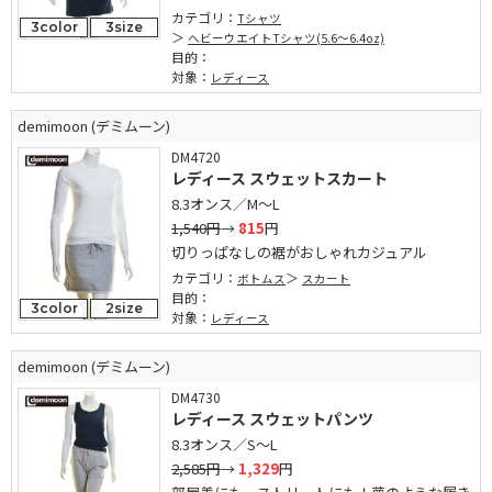
カテゴリ：
Tシャツ
3color
3size
ヘビーウエイトTシャツ(5.6～6.4oz)
目的：
対象：
レディース
demimoon (デミムーン)
DM4720
レディース スウェットスカート
8.3オンス／M～L
1,540円
→
815
円
切りっぱなしの裾がおしゃれカジュアル
カテゴリ：
ボトムス
スカート
目的：
3color
2size
対象：
レディース
demimoon (デミムーン)
DM4730
レディース スウェットパンツ
8.3オンス／S～L
2,585円
→
1,329
円