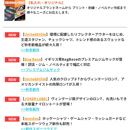
【名入れ・オリジナル】
オリジナルブランドネームから プリント・刺繍・ノベルティ作成まで
様々なニーズにお応えします。
【
UnitedAthle
】環境に配慮したリフレクターアウターをはじめ、
NEW
王道スタジャン、チェックシャツ、トレンド感のあるスウェットな
ど秋冬新商品が続々入荷！
>>秋冬新作
【
Bag Base
】イギリス発BagBaseのプレミアムジムサックが登
NEW
場！部活・ジム・ノベルティまで幅広く対応
>>プレミアムジムサック
【
UnitedAthle
】人気のクロップドTからヴィンテージロンT、ア
NEW
メリカンテイストの肉厚ロンTが入荷！
>>秋冬新作
【
JOKER LABEL
】ヴィンテージ風デザインのロンT、丸洗いもでき
NEW
る大容量ナイロントートが登場！
>>秋冬新作
【
wundou
】ホッケーシャツ・ゲームシャツ・ラッシュガードなど
NEW
本格スポーツウェア新作も卸売！
>>新作スポーツウエア