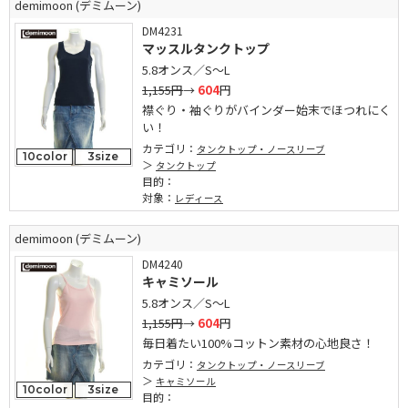
demimoon (デミムーン)
DM4231
マッスルタンクトップ
5.8オンス／S～L
1,155円
→
604
円
襟ぐり・袖ぐりがバインダー始末でほつれにく
い！
カテゴリ：
タンクトップ・ノースリーブ
10color
3size
タンクトップ
目的：
対象：
レディース
demimoon (デミムーン)
DM4240
キャミソール
5.8オンス／S～L
1,155円
→
604
円
毎日着たい100%コットン素材の心地良さ！
カテゴリ：
タンクトップ・ノースリーブ
キャミソール
10color
3size
目的：