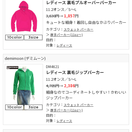
レディース 裏毛プルオーバーパーカー
11.2オンス／S～L
3,630円
→
1,857
円
キュートな細身！着回し自由なかぶりパーカー
カテゴリ：
スウェット パーカー
厚手パーカー(11oz～)
10color
3size
目的：
対象：
レディース
demimoon (デミムーン)
DM4621
レディース 裏毛ジップパーカー
11.2オンス／S～L
4,785円
→
2,386
円
細身なのでコーディネートしやすい！かわいい
ジップパーカー
カテゴリ：
スウェット パーカー
10color
3size
厚手パーカー(11oz～)
目的：
対象：
レディース