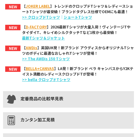
【
JOKER LABEL
】トレンドのクロップドTシャツ＆レディースショ
NEW
ートTシャツが最安級！ブランドタグレス仕様でOEMにも最適！
>> クロップドTシャツ
｜
ショートTシャツ
【
D-FACTORY
】2026最新Tシャツが大量入荷！ヴィンテージTや
NEW
タイダイT、キレイめシルクタッチTなど1枚から最安級！
最新Tシャツ＆ジャケット
【
AWDis
】英国UK発！新ブランド アウディスからオリジナルTシャ
NEW
ツのボディに最適なおしゃれTシャツが登場！
>> The AWDis 150 Tシャツ
【
BELLA+CANVAS
】LA発！新ブランド ベラ キャンバスからY2Kテ
NEW
イスト満載のレディースクロップドTが登場！
>> bella クロップドTシャツ
定番商品の比較早見表
カンタン加工見積