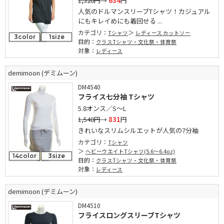
1,320円
→
634
円
人気のドルマンスリーブTシャツ！カジュアル
にもキレイめにも着回せる ...
カテゴリ：
Tシャツ
レディース カットソー
3color
1size
目的：
クラスTシャツ・文化祭・体育祭
対象：
レディース
demimoon (デミムーン)
DM4540
フライス七分袖 Tシャツ
5.8オンス／S～L
1,540円
→
831
円
きれいなスリムシルエットが人気の7分袖
カテゴリ：
Tシャツ
ヘビーウエイトTシャツ(5.6～6.4oz)
14color
3size
目的：
クラスTシャツ・文化祭・体育祭
対象：
レディース
demimoon (デミムーン)
DM4510
フライスロングスリーブTシャツ