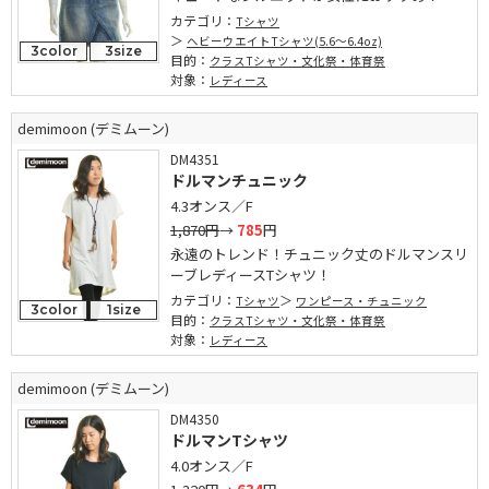
カテゴリ：
Tシャツ
ヘビーウエイトTシャツ(5.6～6.4oz)
3color
3size
目的：
クラスTシャツ・文化祭・体育祭
対象：
レディース
demimoon (デミムーン)
DM4351
ドルマンチュニック
4.3オンス／F
1,870円
→
785
円
永遠のトレンド！チュニック丈のドルマンスリ
ーブレディースTシャツ！
カテゴリ：
Tシャツ
ワンピース・チュニック
3color
1size
目的：
クラスTシャツ・文化祭・体育祭
対象：
レディース
demimoon (デミムーン)
DM4350
ドルマンTシャツ
4.0オンス／F