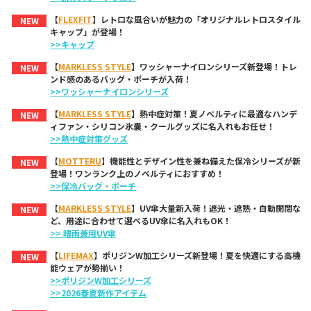
【
FLEXFIT
】レトロな風合いが魅力の「オリジナルレトロスタイル
NEW
キャップ」が登場！
>>キャップ
【
MARKLESS STYLE
】ワッシャーナイロンシリーズ新登場！トレ
NEW
ンド感のあるバッグ・ポーチが入荷！
>>ワッシャーナイロンシリーズ
【
MARKLESS STYLE
】熱中症対策！夏ノベルティに最適なハンデ
NEW
ィファン・シリコン氷嚢・クールグッズに名入れもお任せ！
>>熱中症対策グッズ
【
MOTTERU
】機能性とデザイン性を兼ね備えた保冷シリーズが新
NEW
登場！ワンランク上のノベルティにおすすめ！
>>保冷バッグ・ポーチ
【
MARKLESS STYLE
】UV傘大量新入荷！遮光・遮熱・自動開閉な
NEW
ど、用途に合わせて選べるUV傘に名入れもOK！
>> 晴雨兼用UV傘
【
LIFEMAX
】ポリジンW加工シリーズ新登場！夏を快適にする高機
NEW
能ウェアが勢揃い！
>>ポリジンW加工シリーズ
>>2026春夏新作アイテム