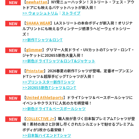
【
newhattan
】NY発ニューハッタン！ストリート・フェス・アウ
NEW
トドアにも映えるバケットハットが新入荷！
>> ウォッシュトリム
｜
ストライプ
【
SHAKA WEAR
】LAストリートの本命ボディが新入荷！オリジナ
NEW
ルプリントにも映えるヴィンテージ感漂うヘビーウェイトシリー
ズ！
>>新作Tシャツ＆ロンT
【
glimmer
】グリマー人気ドライ・UVカットのTシャツ・ロンT・
NEW
ジャケットに2026SS新色大量入荷！
>>新色ドライTシャツ＆ロンT&ジャケット
【
Printstar
】2026春夏の新作Tシャツが登場。定番オープンエン
NEW
ドTシャツ＆超厚手ビッグTシャツが入荷！
>>プリントスター新作Tシャツ
>>2026SS新色Tシャツ＆ロンT
【
United AthleSports
】ドライTシャツ＆ベースボールシャツに
NEW
イベントやクラスTに人気のカモ柄登場！
>>新色ドライT＆ベースボールシャツ
【
COLLECTIVE J+
】職人技が息づく日本製プレミアムTシャツが登
NEW
場！素材の良さと計算し尽くされたシルエットで魅せるプレミアム
ボディが1枚から最安級！
>>日本製ハイエンドTシャツ