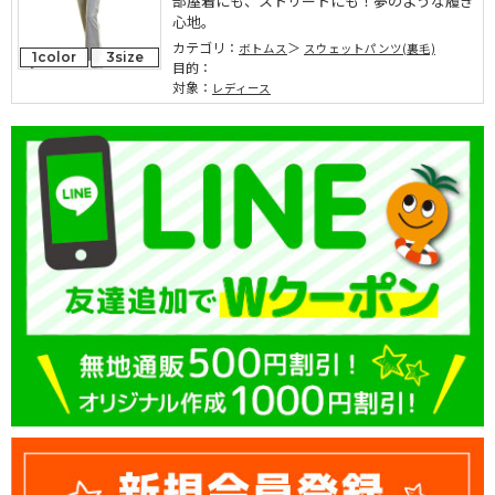
部屋着にも、ストリートにも！夢のような履き
心地。
カテゴリ：
ボトムス
スウェットパンツ(裏毛)
1color
3size
目的：
対象：
レディース