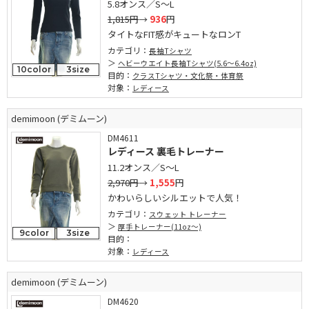
5.8オンス／S～L
1,815円
→
936
円
タイトなFIT感がキュートなロンT
カテゴリ：
長袖Tシャツ
ヘビーウエイト長袖Tシャツ(5.6～6.4oz)
10color
3size
目的：
クラスTシャツ・文化祭・体育祭
対象：
レディース
demimoon (デミムーン)
DM4611
レディース 裏毛トレーナー
11.2オンス／S～L
2,970円
→
1,555
円
かわいらしいシルエットで人気！
カテゴリ：
スウェット トレーナー
厚手トレーナー(11oz～)
9color
3size
目的：
対象：
レディース
demimoon (デミムーン)
DM4620