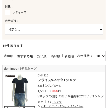
対象：
レディース
カテゴリ：
16件あります
表示順：
表示件数：
おすすめ順
安い順
高い順
新着順
demimoon (デミムーン)
DM4315
フライスVネックTシャツ
5.8オンス／S～L
1,540円
→
800
円
Vネックの開きぐあいが絶妙にかわいいTシャツ
カテゴリ：
Tシャツ
ヘビーウエイトTシャツ(5.6～6.4oz)