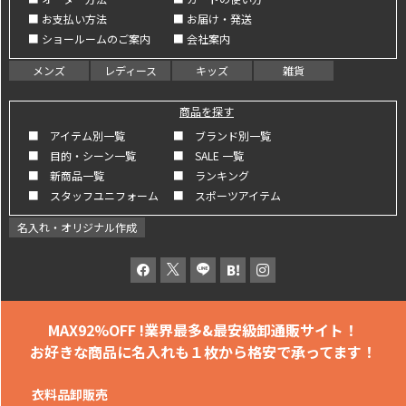
■ お支払い方法
■ お届け・発送
■ ショールームのご案内
■ 会社案内
メンズ
レディース
キッズ
雑貨
商品を探す
■ アイテム別一覧
■ ブランド別一覧
■ 目的・シーン一覧
■ SALE 一覧
■ 新商品一覧
■ ランキング
■ スタッフユニフォーム
■ スポーツアイテム
名入れ・オリジナル作成
MAX92%OFF !
業界最多&最安級卸通販サイト！
お好きな商品に名入れも
１枚から格安で承ってます！
衣料品卸販売