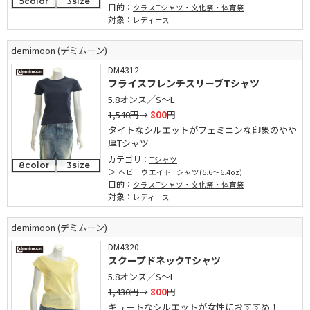
5color
3size
目的：
クラスTシャツ・文化祭・体育祭
対象：
レディース
demimoon (デミムーン)
DM4312
フライスフレンチスリーブTシャツ
5.8オンス／S～L
1,540円
→
800
円
タイトなシルエットがフェミニンな印象のやや
厚Tシャツ
カテゴリ：
Tシャツ
8color
3size
ヘビーウエイトTシャツ(5.6～6.4oz)
目的：
クラスTシャツ・文化祭・体育祭
対象：
レディース
demimoon (デミムーン)
DM4320
スクープドネックTシャツ
5.8オンス／S～L
1,430円
→
800
円
キュートなシルエットが女性におすすめ！