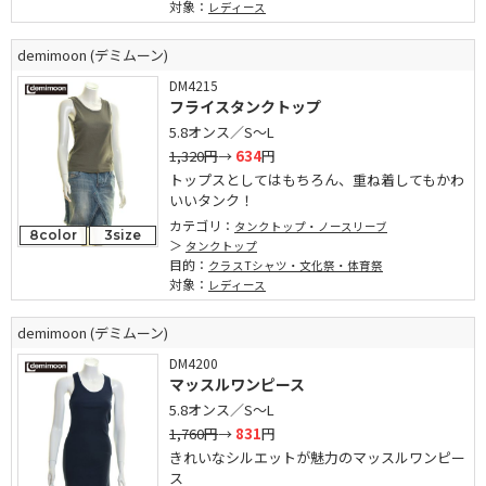
対象：
レディース
demimoon (デミムーン)
DM4215
フライスタンクトップ
5.8オンス／S～L
1,320円
→
634
円
トップスとしてはもちろん、重ね着してもかわ
いいタンク！
カテゴリ：
タンクトップ・ノースリーブ
8color
3size
タンクトップ
目的：
クラスTシャツ・文化祭・体育祭
対象：
レディース
demimoon (デミムーン)
DM4200
マッスルワンピース
5.8オンス／S～L
1,760円
→
831
円
きれいなシルエットが魅力のマッスルワンピー
ス