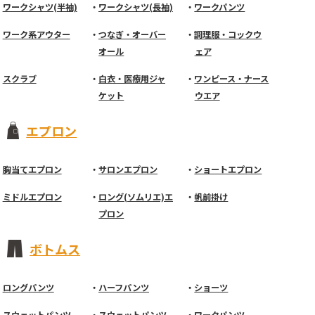
ワークシャツ(半袖)
ワークシャツ(長袖)
ワークパンツ
ワーク系アウター
つなぎ・オーバー
調理服・コックウ
オール
ェア
スクラブ
白衣・医療用ジャ
ワンピース・ナース
ケット
ウエア
エプロン
胸当てエプロン
サロンエプロン
ショートエプロン
ミドルエプロン
ロング(ソムリエ)エ
帆前掛け
プロン
ボトムス
ロングパンツ
ハーフパンツ
ショーツ
スウェットパンツ
スウェットパンツ
ワークパンツ