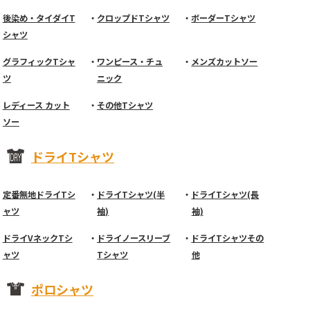
後染め・タイダイT
クロップドTシャツ
ボーダーTシャツ
シャツ
グラフィックTシャ
ワンピース・チュ
メンズカットソー
ツ
ニック
レディース カット
その他Tシャツ
ソー
ドライTシャツ
定番無地ドライTシ
ドライTシャツ(半
ドライTシャツ(長
ャツ
袖)
袖)
ドライVネックTシ
ドライノースリーブ
ドライTシャツその
ャツ
Tシャツ
他
ポロシャツ