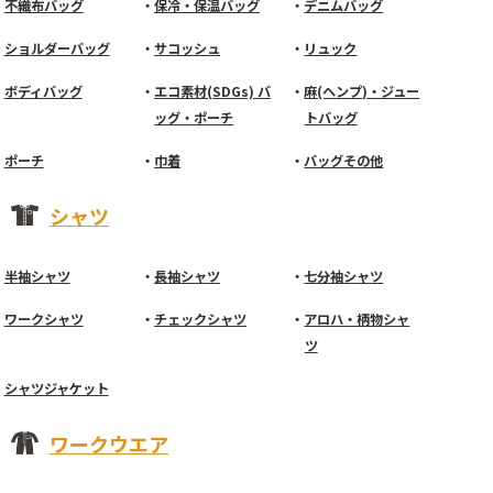
不織布バッグ
保冷・保温バッグ
デニムバッグ
ショルダーバッグ
サコッシュ
リュック
ボディバッグ
エコ素材(SDGs) バ
麻(ヘンプ)・ジュー
ッグ・ポーチ
トバッグ
ポーチ
巾着
バッグその他
シャツ
半袖シャツ
長袖シャツ
七分袖シャツ
ワークシャツ
チェックシャツ
アロハ・柄物シャ
ツ
シャツジャケット
ワークウエア