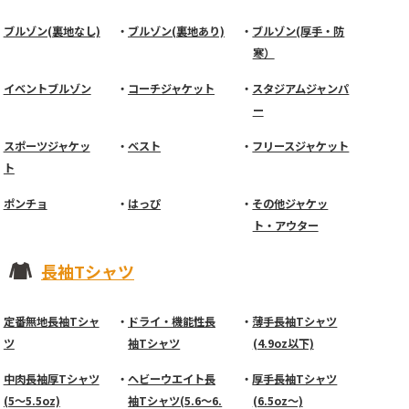
ブルゾン(裏地なし)
ブルゾン(裏地あり)
ブルゾン(厚手・防
寒）
イベントブルゾン
コーチジャケット
スタジアムジャンパ
ー
スポーツジャケッ
ベスト
フリースジャケット
ト
ポンチョ
はっぴ
その他ジャケッ
ト・アウター
長袖Tシャツ
定番無地長袖Tシャ
ドライ・機能性長
薄手長袖Tシャツ
ツ
袖Tシャツ
(4.9oz以下)
中肉長袖厚Tシャツ
ヘビーウエイト長
厚手長袖Tシャツ
(5～5.5oz)
袖Tシャツ(5.6～6.
(6.5oz～)