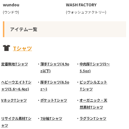
wundou
WASH FACTORY
(ウンドウ)
(ウォッシュファクトリー)
アイテム一覧
Tシャツ
定番無地Tシャツ
薄手Tシャツ(4.9o
中肉厚Tシャツ(5～
z以下)
5.5oz)
ヘビーウエイトTシ
厚手Tシャツ(6.5o
ビッグシルエット
ャツ(5.6～6.4oz)
z～)
Tシャツ
VネックTシャツ
ポケットTシャツ
オーガニック・天
然素材Tシャツ
リサイクル素材Tシ
7分袖Tシャツ
ラグランTシャツ
ャツ