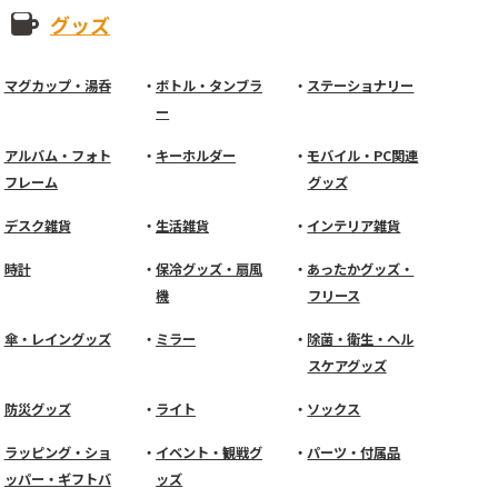
グッズ
マグカップ・湯呑
ボトル・タンブラ
ステーショナリー
ー
アルバム・フォト
キーホルダー
モバイル・PC関連
フレーム
グッズ
デスク雑貨
生活雑貨
インテリア雑貨
時計
保冷グッズ・扇風
あったかグッズ・
機
フリース
傘・レイングッズ
ミラー
除菌・衛生・ヘル
スケアグッズ
防災グッズ
ライト
ソックス
ラッピング・ショ
イベント・観戦グ
パーツ・付属品
ッパー・ギフトバ
ッズ