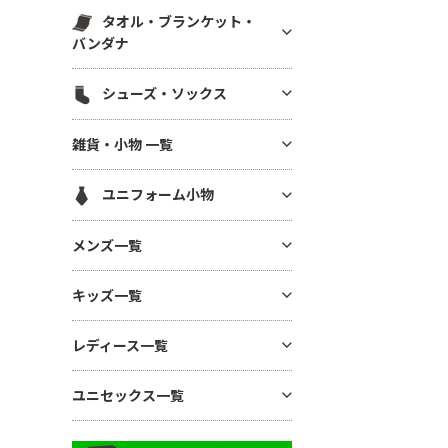
スウェットパンツ(裏毛)
マグカップ・湯呑
帆前掛け
エコ素材(SDGs) バッグ・ポー
タオル・ブランケット・
ハット
白衣・医療用ジャケット
スウェットパンツ(裏起毛)
チ
ボトル・タンブラー
バンダナ
メッシュキャップ
ワンピース・ナースウエア
ワークパンツ
麻(ヘンプ)・ジュートバッグ
ステーショナリー
無地タオル
コットンキャップ
シューズ・ソックス
ドライ素材パンツ
ポーチ
アルバム・フォトフレーム
ブランケット
フラットバイザーキャップ
ジャージ パンツ
巾着
シューズ
キーホルダー
雑貨・小物 一覧
バンダナ(三角巾)・ハンカチ
キャスケット・ハンチング・ベ
コットン・T/Cパンツ
バッグその他
ソックス
モバイル・PC関連グッズ
レー
ハンカチタオル
GoodsAll
ナイロンパンツ
ユニフォーム小物
デスク雑貨
フェイスタオル
ミリタリーパンツ
生活雑貨
ネクタイ・コックタイ
マフラータオル
メンズ一覧
レギンス・スパッツ
インテリア雑貨
三角巾
バスタオル
スカート
メンズTシャツ
時計
キッズ一覧
バンダナ・スカーフ
リストバンド
ジョガーパンツ
メンズ ドライTシャツ
暑さ・紫外線対策 / 保冷グッ
ユニフォーム帽子
キッズTシャツ
ズ・扇風機
その他ボトムス
レディース一覧
メンズ ポロシャツ
ベビー用アイテム
あったかグッズ・フリース
メンズ ドライポロシャツ
レディース Tシャツ
ユニセックス一覧
キッズ ドライTシャツ
傘・レイングッズ
メンズ トレーナー
レディース ドライTシャツ
キッズ ポロシャツ
ミラー
ユニセックス Tシャツ
メンズ パーカー
レディース ポロシャツ