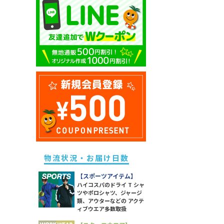
キッズ ドライポロシャツ
除菌・衛生・ヘルスケアグッズ
ユニセックス ドライTシャツ
メンズ スウェットパンツ
レディース ドライポロシャツ
キッズ トレーナー
防災グッズ
ユニセックス トレーナー
メンズ ボトムス
レディース トレーナー
キッズ パーカー
ライト
ユニセックス ポロシャツ
メンズ 長袖Tシャツ
レディース パーカー
キッズ スウェットパンツ
ソックス
ユニセックス パーカー
メンズ スポーツアイテム
レディース スウェットパンツ
キッズ 長袖Tシャツ
ラッピング・ショッパー・ギフ
ユニセックス 長袖Tシャツ
メンズ ワークウエア
レディース 長袖Tシャツ
トバッグ・包材
キッズ スポーツアイテム
ユニセックス スポーツアイテム
メンズ アウター
レディース スポーツアイテム
イベント・観戦グッズ
キッズ アウター
ユニセックス アウター
メンズ タンクトップ
レディース ワークウエア
パーツ・付属品
キッズ ボトムス
ユニセックス シャツ
メンズ シャツ
レディース シャツ
スポーツグッズ
レディース アウター
その他雑貨
レディース タンク・キャミ
物流状況・お届け日数
レディース ボトムス
【スポーツアイテム】
ハイコスパのドライ T シャ
ツやポロシャツ、ジャージ
類、アウターなどの アクテ
ィブウエア多数取扱