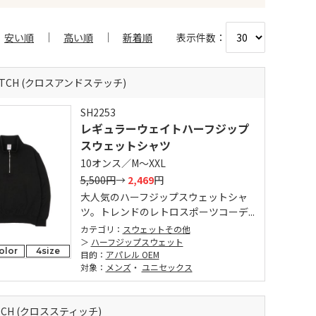
表示件数：
安い順
高い順
新着順
TITCH (クロスアンドステッチ)
SH2253
レギュラーウェイトハーフジップ
スウェットシャツ
10オンス／M～XXL
5,500円
→
2,469
円
大人気のハーフジップスウェットシャ
ツ。トレンドのレトロスポーツコーデ...
カテゴリ：
スウェットその他
ハーフジップスウェット
olor
4size
目的：
アパレル OEM
対象：
メンズ
・
ユニセックス
ITCH (クロススティッチ)