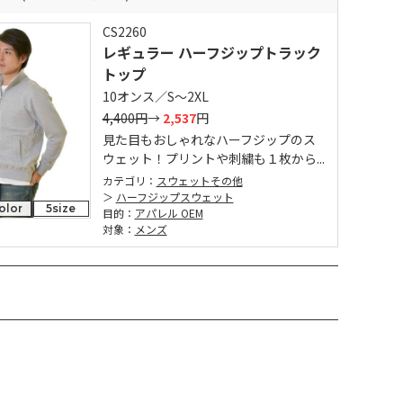
CS2260
レギュラー ハーフジップトラック
トップ
10オンス／S～2XL
4,400円
→
2,537
円
見た目もおしゃれなハーフジップのス
ウェット！プリントや刺繍も１枚から...
カテゴリ：
スウェットその他
ハーフジップスウェット
olor
5size
目的：
アパレル OEM
対象：
メンズ