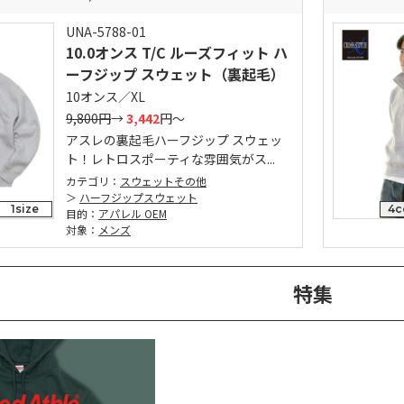
UNA-5788-01
10.0オンス T/C ルーズフィット ハ
ーフジップ スウェット（裏起毛）
10オンス／XL
9,800円
→
3,442
円～
アスレの裏起毛ハーフジップ スウェッ
ト！レトロスポーティな雰囲気がス...
カテゴリ：
スウェットその他
ハーフジップスウェット
1size
4c
目的：
アパレル OEM
対象：
メンズ
特集