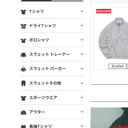
Tシャツ
定番無地Tシャツ
ドライTシャツ
薄手Tシャツ(4.9oz以下)
定番無地ドライTシャツ
ポロシャツ
中肉厚Tシャツ(5～5.5oz)
ドライTシャツ(半袖)
ヘビーウエイトTシャツ(5.6～6.
ドライポロシャツ(半袖)
スウェット トレーナー
ドライTシャツ(長袖)
4oz)
ドライポロシャツ(長袖)
ドライVネックTシャツ
厚手Tシャツ(6.5oz～)
薄手トレーナー(8.9oz以下)
2color
スウェット パーカー
綿ポロシャツ(半袖)
ドライノースリーブTシャツ
ビッグシルエット Tシャツ
中肉トレーナー(9～10.9oz)
綿ポロシャツ(長袖)
プルオーバーパーカー
ドライTシャツその他
VネックTシャツ
スウェットその他
厚手トレーナー(11oz～)
鹿の子ポロシャツ
ジップパーカー
ポケットTシャツ
裏毛(裏パイル)トレーナー
スウェットパンツ
ポケ無しポロシャツ
スポーツウエア
薄手パーカー(8.9oz以下)
オーガニック・天然素材Tシャ
裏起毛トレーナー
スウェットショーツ
ポケ付きポロシャツ
ツ
中肉パーカー(9～10.9oz)
スポーツウエア トップス(半袖)
ドライスウェット トレーナー
アウター
スウェットジャケット
ボタンダウンポロシャツ
リサイクル素材Tシャツ
厚手パーカー(11oz～)
スポーツウエア トップス(長袖)
ビッグシルエット トレーナー
ハーフジップスウェット
その他ポロシャツ
ブルゾン(裏地なし)
7分袖・5分袖（ハーフスリー
裏毛(裏パイル)パーカー
長袖Tシャツ
スポーツウエア ノースリーブ