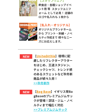
【スタッフウエア】
飲食店・各種ショップイベ
ント用 等 スタッフユニフ
ォーム として必見！ 店舗の
ロゴや名入れも 1 枚から
【名入れ・オリジナル】
オリジナルブランドネーム
から プリント・刺繍・ノベ
ルティ作成まで 様々なニー
ズにお応えします。
【
UnitedAthle
】環境に配
NEW
慮したリフレクターアウター
をはじめ、王道スタジャン、
チェックシャツ、トレンド感
のあるスウェットなど秋冬新
商品が続々入荷！
>>秋冬新作
【
Bag Base
】イギリス発Ba
NEW
gBaseのプレミアムジムサッ
クが登場！部活・ジム・ノベ
ルティまで幅広く対応
>>プレミアムジムサック