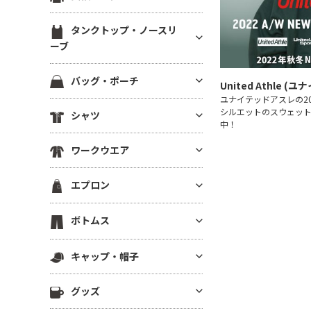
ブ）
スウェットカーディガン
ブルゾン(裏地あり)
裏起毛パーカー
ジャージ トラックジャケット
定番無地長袖Tシャツ
ラグランTシャツ
半袖スウェット
タンクトップ・ノースリ
ブルゾン(厚手・防寒）
ドライスウェット パーカー
ジャージ トラックパンツ
ドライ・機能性長袖Tシャツ
ーブ
後染め・タイダイTシャツ
イベントブルゾン
ビッグシルエット パーカー
ハーフパンツ・ショーツ
薄手長袖Tシャツ(4.9oz以下)
クロップドTシャツ
タンクトップ
コーチジャケット
パーカーその他
バッグ・ポーチ
ロングパンツ
中肉長袖厚Tシャツ(5～5.5oz)
きれいめ・上質プレミアムTシ
ノースリーブ
スタジアムジャンパー
ユナイテッドアスレの202
ャツ
ベンチコート
コットンバッグ
ヘビーウエイト長袖Tシャツ(5.
シルエットのスウェット
シャツ
ドライノースリーブ
スポーツジャケット
6～6.4oz)
中！
ボーダーTシャツ
スポーツ アウター
キャンバストートバッグ
キャミソール
ベスト
半袖シャツ
厚手長袖Tシャツ(6.5oz～)
グラフィックTシャツ
スポーツ用インナー
ワークウエア
ナイロン・ポリエステルバッグ
フリースジャケット
長袖シャツ
ビッグシルエット長袖Tシャツ
ワンピース・チュニック
ビブス
不織布バッグ
ワークシャツ(半袖)
ポンチョ
エプロン
7分袖・5分袖シャツ
Vネック長袖Tシャツ
メンズカットソー
スポーツ ソックス
保冷・保温バッグ
ワークシャツ(長袖)
はっぴ
ワークシャツ
ポケット付き長袖Tシャツ
レディース カットソー
スポーツアクセサリー
胸当てエプロン
デニムバッグ
ボトムス
ワークパンツ
その他ジャケット・アウター
チェックシャツ
後染め・ピグメント長袖Tシャ
その他Tシャツ
サロンエプロン
ショルダーバッグ
ワーク系アウター
ツ
ロングパンツ
アロハ・柄物シャツ
キャップ・帽子
ショートエプロン
サコッシュ・スマホショルダー
つなぎ・オーバーオール
ジャージー・パーカー
ハーフパンツ
シャツジャケット
ミドルエプロン
リュック・ナップサック
キャップ
調理服・コックウェア
その他長袖Tシャツ
グッズ
ショーツ
ロング(ソムリエ)エプロン
ボディバッグ
ニットキャップ
スクラブ