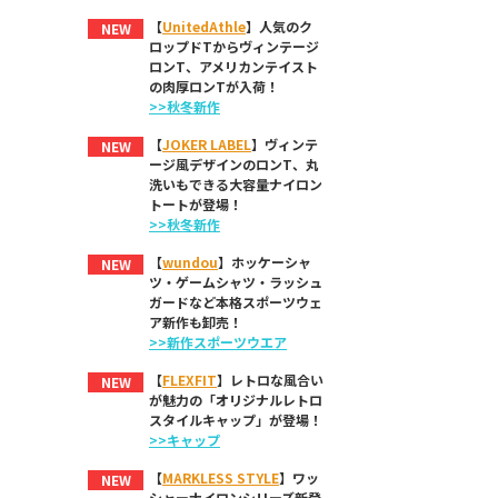
【
UnitedAthle
】人気のク
NEW
ロップドTからヴィンテージ
ロンT、アメリカンテイスト
の肉厚ロンTが入荷！
>>秋冬新作
【
JOKER LABEL
】ヴィンテ
NEW
ージ風デザインのロンT、丸
洗いもできる大容量ナイロン
トートが登場！
>>秋冬新作
【
wundou
】ホッケーシャ
NEW
ツ・ゲームシャツ・ラッシュ
ガードなど本格スポーツウェ
ア新作も卸売！
>>新作スポーツウエア
【
FLEXFIT
】レトロな風合い
NEW
が魅力の「オリジナルレトロ
スタイルキャップ」が登場！
>>キャップ
【
MARKLESS STYLE
】ワッ
NEW
シャーナイロンシリーズ新登