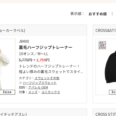
表示順：
おすすめ順
(ジョーカーラベル)
CROSS&S
J8400
裏毛ハーフジップトレーナー
10オンス／M～LL
5,775円
→
2,759
円
トレンドのハーフジップトレーナー！
程よい厚みの裏毛スウェットでスタイ...
カテゴリ：
スウェットその他
ハーフジップスウェット
目的：
アパレル OEM
対象：
メンズ
・
ユニセックス
3size
3c
 (ユナイテッドアスレ)
CROSS ST