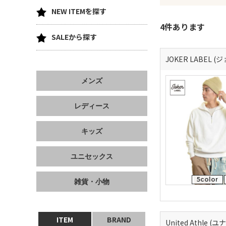
NEW ITEMを探す
4件あります
SALEから探す
JOKER LABEL 
メンズ
レディース
キッズ
ユニセックス
5color
雑貨・小物
ITEM
BRAND
United Athle