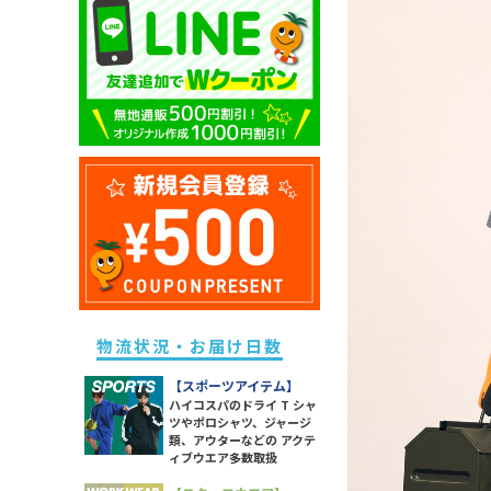
キッズ ドライポロシャツ
除菌・衛生・ヘルスケアグッズ
ユニセックス ドライTシャツ
メンズ スウェットパンツ
レディース ドライポロシャツ
キッズ トレーナー
防災グッズ
ユニセックス トレーナー
メンズ ボトムス
レディース トレーナー
キッズ パーカー
ライト
ユニセックス ポロシャツ
メンズ 長袖Tシャツ
レディース パーカー
キッズ スウェットパンツ
ソックス
ユニセックス パーカー
メンズ スポーツアイテム
レディース スウェットパンツ
キッズ 長袖Tシャツ
ラッピング・ショッパー・ギフ
ユニセックス 長袖Tシャツ
メンズ ワークウエア
レディース 長袖Tシャツ
トバッグ・包材
キッズ スポーツアイテム
ユニセックス スポーツアイテム
メンズ アウター
レディース スポーツアイテム
イベント・観戦グッズ
キッズ アウター
ユニセックス アウター
メンズ タンクトップ
レディース ワークウエア
パーツ・付属品
キッズ ボトムス
ユニセックス シャツ
メンズ シャツ
レディース シャツ
スポーツグッズ
レディース アウター
その他雑貨
レディース タンク・キャミ
物流状況・お届け日数
レディース ボトムス
【スポーツアイテム】
ハイコスパのドライ T シャ
ツやポロシャツ、ジャージ
類、アウターなどの アクテ
ィブウエア多数取扱