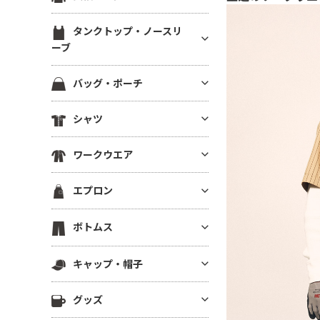
ブ）
スウェットカーディガン
ブルゾン(裏地あり)
裏起毛パーカー
ジャージ トラックジャケット
定番無地長袖Tシャツ
ラグランTシャツ
半袖スウェット
タンクトップ・ノースリ
ブルゾン(厚手・防寒）
ドライスウェット パーカー
ジャージ トラックパンツ
ドライ・機能性長袖Tシャツ
ーブ
後染め・タイダイTシャツ
イベントブルゾン
ビッグシルエット パーカー
ハーフパンツ・ショーツ
薄手長袖Tシャツ(4.9oz以下)
クロップドTシャツ
タンクトップ
コーチジャケット
パーカーその他
バッグ・ポーチ
ロングパンツ
中肉長袖厚Tシャツ(5～5.5oz)
きれいめ・上質プレミアムTシ
ノースリーブ
スタジアムジャンパー
ャツ
ベンチコート
コットンバッグ
ヘビーウエイト長袖Tシャツ(5.
シャツ
ドライノースリーブ
スポーツジャケット
6～6.4oz)
ボーダーTシャツ
スポーツ アウター
キャンバストートバッグ
キャミソール
ベスト
半袖シャツ
厚手長袖Tシャツ(6.5oz～)
グラフィックTシャツ
スポーツ用インナー
ワークウエア
ナイロン・ポリエステルバッグ
フリースジャケット
長袖シャツ
ビッグシルエット長袖Tシャツ
ワンピース・チュニック
ビブス
不織布バッグ
ワークシャツ(半袖)
ポンチョ
エプロン
7分袖・5分袖シャツ
Vネック長袖Tシャツ
メンズカットソー
スポーツ ソックス
保冷・保温バッグ
ワークシャツ(長袖)
はっぴ
ワークシャツ
ポケット付き長袖Tシャツ
レディース カットソー
スポーツアクセサリー
胸当てエプロン
デニムバッグ
ボトムス
ワークパンツ
その他ジャケット・アウター
チェックシャツ
後染め・ピグメント長袖Tシャ
その他Tシャツ
サロンエプロン
ショルダーバッグ
ワーク系アウター
ツ
ロングパンツ
アロハ・柄物シャツ
キャップ・帽子
ショートエプロン
サコッシュ・スマホショルダー
つなぎ・オーバーオール
ジャージー・パーカー
ハーフパンツ
シャツジャケット
ミドルエプロン
リュック・ナップサック
キャップ
調理服・コックウェア
その他長袖Tシャツ
グッズ
ショーツ
ロング(ソムリエ)エプロン
ボディバッグ
ニットキャップ
スクラブ