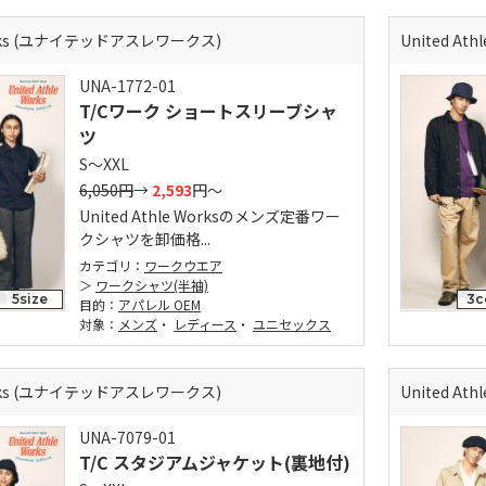
 Works (ユナイテッドアスレワークス)
United A
UNA-1772-01
T/Cワーク ショートスリーブシャ
ツ
S～XXL
6,050円
→
2,593
円～
United Athle Worksのメンズ定番ワー
クシャツを卸価格...
カテゴリ：
ワークウエア
ワークシャツ(半袖)
5size
3c
目的：
アパレル OEM
対象：
メンズ
・
レディース
・
ユニセックス
 Works (ユナイテッドアスレワークス)
United A
UNA-7079-01
T/C スタジアムジャケット(裏地付)