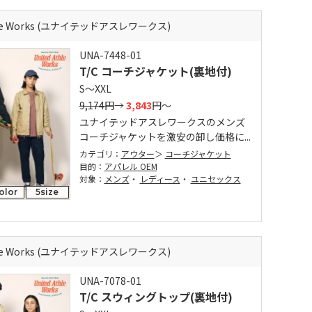
thle Works (ユナイテッドアスレワークス)
UNA-7448-01
T/C コーチジャケット(裏地付)
S～XXL
9,174円
→
3,843
円～
ユナイテッドアスレワークスのメンズ
コーチジャケットを激安の卸し価格に...
カテゴリ：
アウター
コーチジャケット
目的：
アパレル OEM
対象：
メンズ
・
レディース
・
ユニセックス
olor
5size
thle Works (ユナイテッドアスレワークス)
UNA-7078-01
T/C スウィングトップ(裏地付)