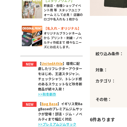
【スタッフウエア】
飲食店・各種ショップイベ
ント用 等 スタッフユニフ
ォーム として必見！ 店舗の
ロゴや名入れも 1 枚から
【名入れ・オリジナル】
オリジナルブランドネーム
から プリント・刺繍・ノベ
ルティ作成まで 様々なニー
ズにお応えします。
絞り込み条件：
【
UnitedAthle
】環境に配
NEW
慮したリフレクターアウター
対象：
をはじめ、王道スタジャン、
チェックシャツ、トレンド感
カテゴリ：
のあるスウェットなど秋冬新
商品が続々入荷！
>>秋冬新作
その他：
【
Bag Base
】イギリス発Ba
NEW
gBaseのプレミアムジムサッ
クが登場！部活・ジム・ノベ
6件あります
ルティまで幅広く対応
>>プレミアムジムサック