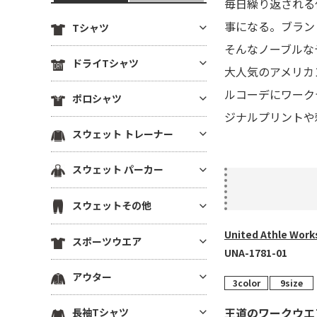
毎日繰り返される
事になる。ブラン
Tシャツ
そんなノーブルな
定番無地Tシャツ
ドライTシャツ
大人気のアメリカ
薄手Tシャツ(4.9oz以下)
定番無地ドライTシャツ
ルコーデにワーク
ポロシャツ
中肉厚Tシャツ(5～5.5oz)
ドライTシャツ(半袖)
ジナルプリントや
ヘビーウエイトTシャツ(5.6～6.
ドライポロシャツ(半袖)
スウェット トレーナー
ドライTシャツ(長袖)
4oz)
ドライポロシャツ(長袖)
ドライVネックTシャツ
厚手Tシャツ(6.5oz～)
薄手トレーナー(8.9oz以下)
スウェット パーカー
綿ポロシャツ(半袖)
ドライノースリーブTシャツ
ビッグシルエット Tシャツ
中肉トレーナー(9～10.9oz)
綿ポロシャツ(長袖)
プルオーバーパーカー
ドライTシャツその他
VネックTシャツ
スウェットその他
厚手トレーナー(11oz～)
鹿の子ポロシャツ
ジップパーカー
ポケットTシャツ
裏毛(裏パイル)トレーナー
United Athle 
スウェットパンツ
ポケ無しポロシャツ
スポーツウエア
薄手パーカー(8.9oz以下)
オーガニック・天然素材Tシャ
裏起毛トレーナー
UNA-1781-01
スウェットショーツ
ポケ付きポロシャツ
ツ
中肉パーカー(9～10.9oz)
スポーツウエア トップス(半袖)
ドライスウェット トレーナー
アウター
スウェットジャケット
ボタンダウンポロシャツ
リサイクル素材Tシャツ
3color
9size
厚手パーカー(11oz～)
スポーツウエア トップス(長袖)
ビッグシルエット トレーナー
ハーフジップスウェット
その他ポロシャツ
ブルゾン(裏地なし)
7分袖・5分袖（ハーフスリー
裏毛(裏パイル)パーカー
王道のワークウエ
長袖Tシャツ
スポーツウエア ノースリーブ