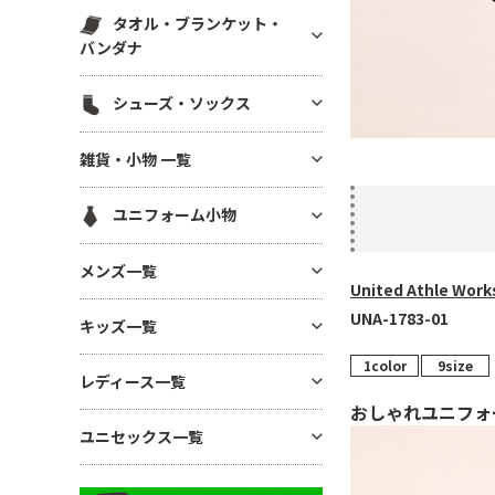
スウェットパンツ(裏毛)
マグカップ・湯呑
帆前掛け
エコ素材(SDGs) バッグ・ポー
タオル・ブランケット・
ハット
白衣・医療用ジャケット
スウェットパンツ(裏起毛)
チ
ボトル・タンブラー
バンダナ
メッシュキャップ
ワンピース・ナースウエア
ワークパンツ
麻(ヘンプ)・ジュートバッグ
ステーショナリー
無地タオル
コットンキャップ
シューズ・ソックス
ドライ素材パンツ
ポーチ
アルバム・フォトフレーム
ブランケット
フラットバイザーキャップ
ジャージ パンツ
巾着
シューズ
キーホルダー
雑貨・小物 一覧
バンダナ(三角巾)・ハンカチ
キャスケット・ハンチング・ベ
コットン・T/Cパンツ
バッグその他
ソックス
モバイル・PC関連グッズ
レー
ハンカチタオル
GoodsAll
ナイロンパンツ
ユニフォーム小物
デスク雑貨
フェイスタオル
ミリタリーパンツ
生活雑貨
ネクタイ・コックタイ
マフラータオル
メンズ一覧
レギンス・スパッツ
インテリア雑貨
United Athle 
三角巾
バスタオル
スカート
メンズTシャツ
UNA-1783-01
時計
キッズ一覧
バンダナ・スカーフ
リストバンド
ジョガーパンツ
メンズ ドライTシャツ
暑さ・紫外線対策 / 保冷グッ
ユニフォーム帽子
1color
9size
キッズTシャツ
ズ・扇風機
その他ボトムス
レディース一覧
メンズ ポロシャツ
ベビー用アイテム
おしゃれユニフォ
あったかグッズ・フリース
メンズ ドライポロシャツ
レディース Tシャツ
ユニセックス一覧
キッズ ドライTシャツ
傘・レイングッズ
メンズ トレーナー
レディース ドライTシャツ
キッズ ポロシャツ
ミラー
ユニセックス Tシャツ
メンズ パーカー
レディース ポロシャツ