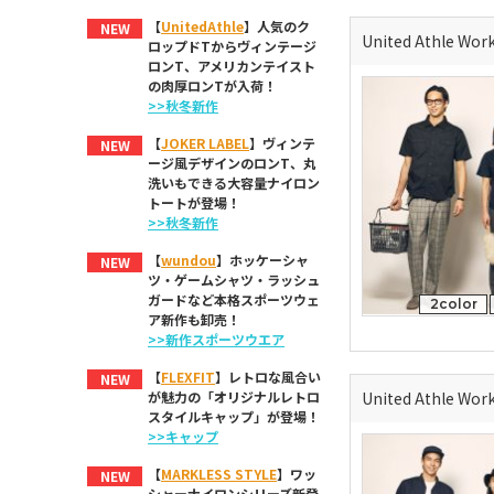
【
UnitedAthle
】人気のク
NEW
United Athle
ロップドTからヴィンテージ
ロンT、アメリカンテイスト
の肉厚ロンTが入荷！
>>秋冬新作
【
JOKER LABEL
】ヴィンテ
NEW
ージ風デザインのロンT、丸
洗いもできる大容量ナイロン
トートが登場！
>>秋冬新作
【
wundou
】ホッケーシャ
NEW
ツ・ゲームシャツ・ラッシュ
ガードなど本格スポーツウェ
2color
ア新作も卸売！
>>新作スポーツウエア
【
FLEXFIT
】レトロな風合い
NEW
United Athle
が魅力の「オリジナルレトロ
スタイルキャップ」が登場！
>>キャップ
【
MARKLESS STYLE
】ワッ
NEW
シャーナイロンシリーズ新登