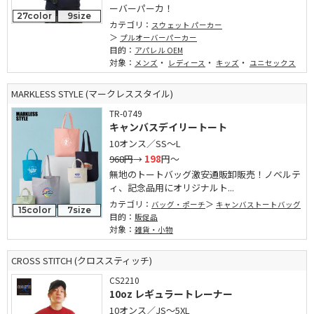
ーバーパーカ！
27color
9size
カテゴリ：
スウェット パーカー
プルオーバーパーカー
目的：
アパレル OEM
対象：
・
・
・
メンズ
レディース
キッズ
ユニセックス
MARKLESS STYLE (マークレススタイル)
TR-0749
キャンバスデイリートート
10オンス／SS～L
968円
→
198
円～
無地のトートバッグ激安通販卸販売！ノベルテ
ィ、記念品用にオリジナルト...
カテゴリ：
バッグ・ポーチ
キャンバストートバッグ
15color
7size
目的：
販促品
対象：
雑貨・小物
CROSS STITCH (クロススティッチ)
CS2210
10oz レギュラートレーナー
10オンス／JS～5XL