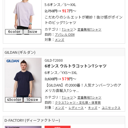
5.6オンス／S～XXL
2,750円
→
917
円～
こだわりのシルエットが絶妙！抜け感がポイン
トのビッグTシャツ
カテゴリ：
Tシャツ
定番無地Tシャツ
6color
5size
目的：
アパレル OEM
対象：
メンズ
GILDAN (ギルダン)
GILD-T2000
6オンス ウルトラコットンTシャツ
6オンス／YXS～3XL
3,630円
→
579
円～
【GILDAN】の2000番！人気ナンバーワンのア
メリカ直輸入Tシャ...
カテゴリ：
Tシャツ
定番無地Tシャツ
45color
10size
目的：
クラスTシャツ・文化祭・体育祭
対象：
・
・
・
メンズ
レディース
キッズ
ユニセックス
D-FACTORY (ディーファクトリー)
NEW