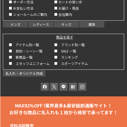
■ オーダー方法
■ カートの使い方
■ お支払い方法
■ お届け・発送
■ ショールームのご案内
■ 会社案内
メンズ
レディース
キッズ
雑貨
商品を探す
■ アイテム別一覧
■ ブランド別一覧
■ 目的・シーン一覧
■ SALE 一覧
■ 新商品一覧
■ ランキング
■ スタッフユニフォーム
■ スポーツアイテム
名入れ・オリジナル作成
MAX92%OFF !
業界最多&最安級卸通販サイト！
お好きな商品に名入れも
１枚から格安で承ってます！
衣料品卸販売