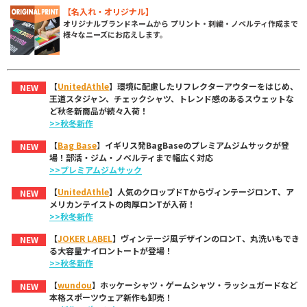
【名入れ・オリジナル】
オリジナルブランドネームから プリント・刺繍・ノベルティ作成まで
様々なニーズにお応えします。
【
UnitedAthle
】環境に配慮したリフレクターアウターをはじめ、
NEW
王道スタジャン、チェックシャツ、トレンド感のあるスウェットな
ど秋冬新商品が続々入荷！
>>秋冬新作
【
Bag Base
】イギリス発BagBaseのプレミアムジムサックが登
NEW
場！部活・ジム・ノベルティまで幅広く対応
>>プレミアムジムサック
【
UnitedAthle
】人気のクロップドTからヴィンテージロンT、ア
NEW
メリカンテイストの肉厚ロンTが入荷！
>>秋冬新作
【
JOKER LABEL
】ヴィンテージ風デザインのロンT、丸洗いもでき
NEW
る大容量ナイロントートが登場！
>>秋冬新作
【
wundou
】ホッケーシャツ・ゲームシャツ・ラッシュガードなど
NEW
本格スポーツウェア新作も卸売！