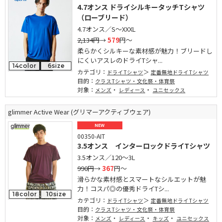
4.7オンス ドライシルキータッチTシャツ
（ローブリード）
4.7オンス／S～XXXL
2,134円
→
579
円～
柔らかくシルキーな素材感が魅力！ブリードし
にくいアスレのドライTシャ...
14color
6size
カテゴリ：
ドライTシャツ
定番無地ドライTシャツ
目的：
クラスTシャツ・文化祭・体育祭
対象：
・
・
メンズ
レディース
ユニセックス
glimmer Active Wear (グリマーアクティブウェア)
NEW
00350-AIT
3.5オンス インターロックドライTシャツ
3.5オンス／120～3L
990円
→
367
円～
滑らかな素材感とスマートなシルエットが魅
力！コスパ◎の優秀ドライTシ...
18color
10size
カテゴリ：
ドライTシャツ
定番無地ドライTシャツ
目的：
クラスTシャツ・文化祭・体育祭
対象：
・
・
・
メンズ
レディース
キッズ
ユニセックス