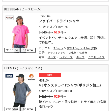
BEESBEAM (ビーズビーム)
POT-104
ファイバードライTシャツ
4.1オンス／110～7XL
2,640円
→
619
円～
イベントや、チームウエアに最適。卸し価格に
て通販中。
カテゴリ：
Tシャツ
薄手Tシャツ(4.9oz以下)
21color
13size
目的：
クラスTシャツ・文化祭・体育祭
対象：
・
・
・
メンズ
レディース
キッズ
ユニセックス
LIFEMAX (ライフマックス )
NEW
MS1154
4.3オンスドライTシャツ(ポリジン加工)
4.3オンス／130～XXXXL
1,815円
→
629
円～
銀イオンでニオイ菌を抑制！ドライ素材の高機
能Tシャツ
29color
10size