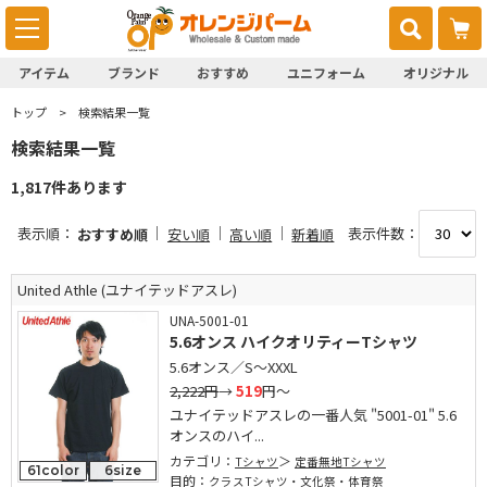
アイテム
ブランド
おすすめ
ユニフォーム
オリジナル
トップ
検索結果一覧
検索結果一覧
1,817件あります
表示順：
表示件数：
おすすめ順
安い順
高い順
新着順
United Athle (ユナイテッドアスレ)
UNA-5001-01
5.6オンス ハイクオリティーTシャツ
5.6オンス／S～XXXL
2,222円
→
519
円～
ユナイテッドアスレの一番人気 "5001-01" 5.6
オンスのハイ...
カテゴリ：
Tシャツ
定番無地Tシャツ
61color
6size
目的：
クラスTシャツ・文化祭・体育祭