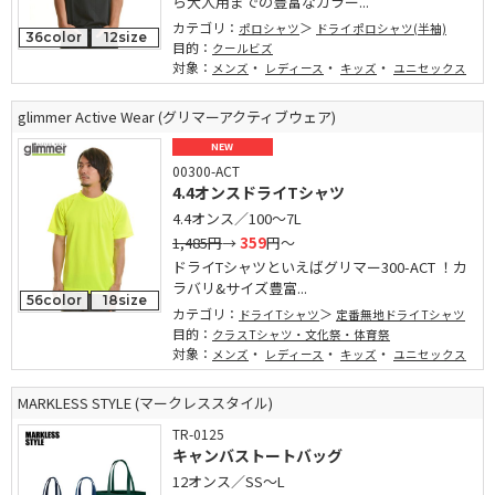
ら大人用までの豊富なカラー...
カテゴリ：
ポロシャツ
ドライポロシャツ(半袖)
36color
12size
目的：
クールビズ
対象：
・
・
・
メンズ
レディース
キッズ
ユニセックス
glimmer Active Wear (グリマーアクティブウェア)
NEW
00300-ACT
4.4オンスドライTシャツ
4.4オンス／100～7L
1,485円
→
359
円～
ドライTシャツといえばグリマー300-ACT ！カ
ラバリ&サイズ豊富...
56color
18size
カテゴリ：
ドライTシャツ
定番無地ドライTシャツ
目的：
クラスTシャツ・文化祭・体育祭
対象：
・
・
・
メンズ
レディース
キッズ
ユニセックス
MARKLESS STYLE (マークレススタイル)
TR-0125
キャンバストートバッグ
12オンス／SS～L