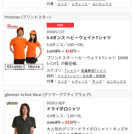
対象：
・
・
メンズ
レディース
ユニセックス
Printstar (プリントスター)
NEW
00085-CVT
5.6オンス ヘビーウェイトTシャツ
5.6オンス／100～5XL
1,870円
→
438
円～
プリントスター ヘビーウェイトTシャツ【0008
5-CVT】が最安級...
63color
18size
カテゴリ：
Tシャツ
定番無地Tシャツ
目的：
クラスTシャツ・文化祭・体育祭
対象：
・
・
・
メンズ
レディース
キッズ
ユニセックス
glimmer Active Wear (グリマーアクティブウェア)
00302-ADP
ドライポロシャツ
4.4オンス／120～5L
2,662円
→
638
円～
大人気のグリマードライポロシャツ！キッズか