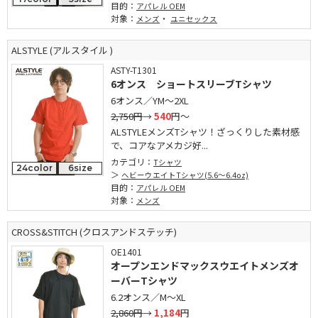
目的：
アパレル OEM
対象：
・
メンズ
ユニセックス
ALSTYLE (アルスタイル )
ASTY-T1301
6オンス ショートスリーブTシャツ
6オンス／YM～2XL
2,750円
→
540
円～
ALSTYLEメンズTシャツ！ざっくりした素材感
で、コアなアメカジ好...
カテゴリ：
Tシャツ
24color
6size
ヘビーウエイトTシャツ(5.6～6.4oz)
目的：
アパレル OEM
対象：
メンズ
CROSS&STITCH (クロスアンドステッチ)
OE1401
オープンエンドマックスウエイトメンズオ
ーバーTシャツ
6.2オンス／M～XL
2,860円
→
1,184
円