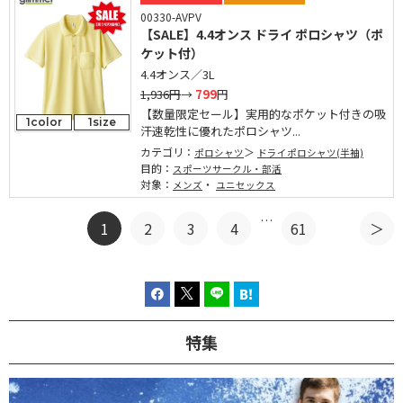
00330-AVPV
【SALE】4.4オンス ドライ ポロシャツ（ポ
ケット付）
4.4オンス／3L
1,936円
→
799
円
【数量限定セール】実用的なポケット付きの吸
1color
1size
汗速乾性に優れたポロシャツ...
カテゴリ：
ポロシャツ
ドライポロシャツ(半袖)
目的：
スポーツサークル・部活
対象：
・
メンズ
ユニセックス
…
1
2
3
4
61
特集