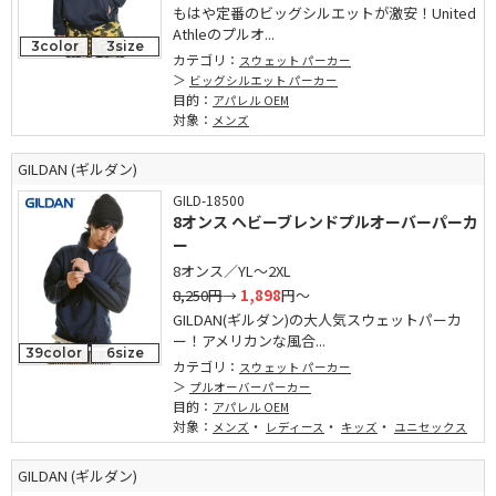
もはや定番のビッグシルエットが激安！United
Athleのプルオ...
3color
3size
カテゴリ：
スウェット パーカー
ビッグシルエット パーカー
目的：
アパレル OEM
対象：
メンズ
GILDAN (ギルダン)
GILD-18500
8オンス ヘビーブレンドプルオーバーパーカ
ー
8オンス／YL～2XL
8,250円
→
1,898
円～
GILDAN(ギルダン)の大人気スウェットパーカ
ー！アメリカンな風合...
39color
6size
カテゴリ：
スウェット パーカー
プルオーバーパーカー
目的：
アパレル OEM
対象：
・
・
・
メンズ
レディース
キッズ
ユニセックス
GILDAN (ギルダン)