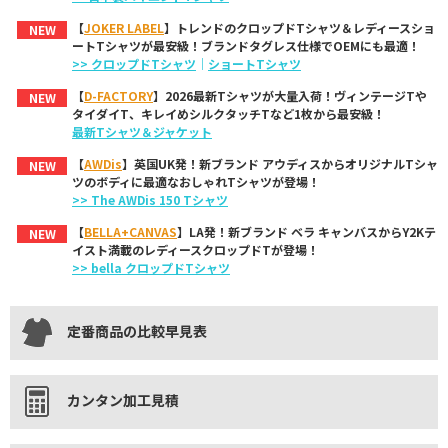
【
JOKER LABEL
】トレンドのクロップドTシャツ＆レディースショ
NEW
ートTシャツが最安級！ブランドタグレス仕様でOEMにも最適！
>> クロップドTシャツ
｜
ショートTシャツ
【
D-FACTORY
】2026最新Tシャツが大量入荷！ヴィンテージTや
NEW
タイダイT、キレイめシルクタッチTなど1枚から最安級！
最新Tシャツ＆ジャケット
【
AWDis
】英国UK発！新ブランド アウディスからオリジナルTシャ
NEW
ツのボディに最適なおしゃれTシャツが登場！
>> The AWDis 150 Tシャツ
【
BELLA+CANVAS
】LA発！新ブランド ベラ キャンバスからY2Kテ
NEW
イスト満載のレディースクロップドTが登場！
>> bella クロップドTシャツ
定番商品の比較早見表
カンタン加工見積