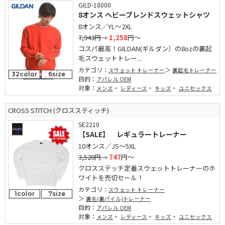
GILD-18000
8オンス ヘビーブレンドスウェットシャツ
8オンス／YL～2XL
7,943円
→
1,258
円～
コスパ最高！GILDAN(ギルダン）の8ozの裏起
毛スウェットトレー...
カテゴリ：
スウェット トレーナー
裏起毛トレーナー
32color
6size
目的：
アパレル OEM
対象：
・
・
・
メンズ
レディース
キッズ
ユニセックス
CROSS STITCH (クロススティッチ)
SE2210
【SALE】 レギュラートレーナー
10オンス／JS～5XL
3,520円
→
747
円～
クロスステッチ定番スウェットトレーナーのホ
ワイトを売切セール！
カテゴリ：
スウェット トレーナー
1color
7size
裏毛(裏パイル)トレーナー
目的：
アパレル OEM
対象：
・
・
・
メンズ
レディース
キッズ
ユニセックス