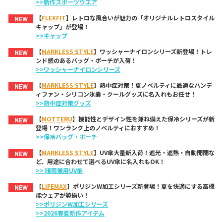
>>新作スポーツウエア
【
FLEXFIT
】レトロな風合いが魅力の「オリジナルレトロスタイル
NEW
キャップ」が登場！
>>キャップ
【
MARKLESS STYLE
】ワッシャーナイロンシリーズ新登場！トレ
NEW
ンド感のあるバッグ・ポーチが入荷！
>>ワッシャーナイロンシリーズ
【
MARKLESS STYLE
】熱中症対策！夏ノベルティに最適なハンデ
NEW
ィファン・シリコン氷嚢・クールグッズに名入れもお任せ！
>>熱中症対策グッズ
【
MOTTERU
】機能性とデザイン性を兼ね備えた保冷シリーズが新
NEW
登場！ワンランク上のノベルティにおすすめ！
>>保冷バッグ・ポーチ
【
MARKLESS STYLE
】UV傘大量新入荷！遮光・遮熱・自動開閉な
NEW
ど、用途に合わせて選べるUV傘に名入れもOK！
>> 晴雨兼用UV傘
【
LIFEMAX
】ポリジンW加工シリーズ新登場！夏を快適にする高機
NEW
能ウェアが勢揃い！
>>ポリジンW加工シリーズ
>>2026春夏新作アイテム