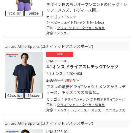
デザイン性の高いオープンエンドのビッグＴシ
ャツ！メンズ、レディース問...
7color
3size
カテゴリ：
Tシャツ
ヘビーウエイトTシャツ(5.6～6.4oz)
目的：
クラスTシャツ・文化祭・体育祭
対象：
メンズ
United Athle Sports (ユナイテッドアスレスポーツ)
NEW
UNA-5900-01
4.1オンス ドライアスレチックTシャツ
4.1オンス／120～6XL
1,837円
→
388
円～
アスレの激安ドライTシャツ！メンズからレデ
ィース、キッズまでの豊富な...
45color
14size
カテゴリ：
ドライTシャツ
定番無地ドライTシャツ
目的：
クラスTシャツ・文化祭・体育祭
対象：
・
・
・
メンズ
レディース
キッズ
ユニセックス
United Athle Sports (ユナイテッドアスレスポーツ)
UNA-5088-01