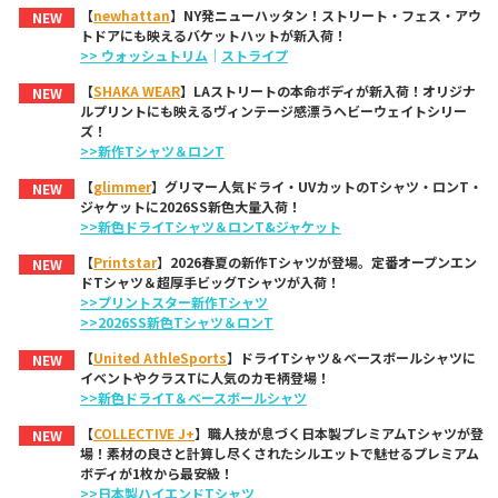
【
newhattan
】NY発ニューハッタン！ストリート・フェス・アウ
NEW
トドアにも映えるバケットハットが新入荷！
>> ウォッシュトリム
｜
ストライプ
【
SHAKA WEAR
】LAストリートの本命ボディが新入荷！オリジナ
NEW
ルプリントにも映えるヴィンテージ感漂うヘビーウェイトシリー
ズ！
>>新作Tシャツ＆ロンT
【
glimmer
】グリマー人気ドライ・UVカットのTシャツ・ロンT・
NEW
ジャケットに2026SS新色大量入荷！
>>新色ドライTシャツ＆ロンT&ジャケット
【
Printstar
】2026春夏の新作Tシャツが登場。定番オープンエン
NEW
ドTシャツ＆超厚手ビッグTシャツが入荷！
>>プリントスター新作Tシャツ
>>2026SS新色Tシャツ＆ロンT
【
United AthleSports
】ドライTシャツ＆ベースボールシャツに
NEW
イベントやクラスTに人気のカモ柄登場！
>>新色ドライT＆ベースボールシャツ
【
COLLECTIVE J+
】職人技が息づく日本製プレミアムTシャツが登
NEW
場！素材の良さと計算し尽くされたシルエットで魅せるプレミアム
ボディが1枚から最安級！
>>日本製ハイエンドTシャツ