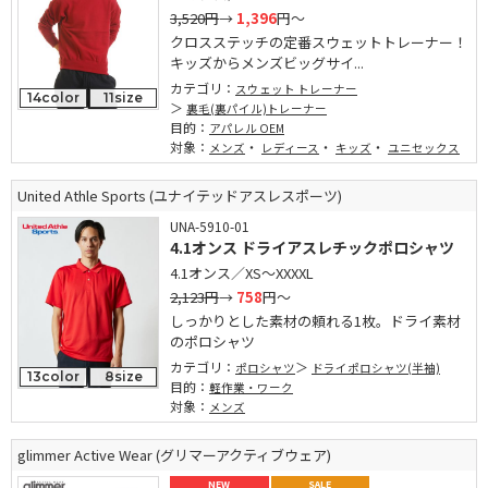
3,520円
→
1,396
円～
クロスステッチの定番スウェットトレーナー！
キッズからメンズビッグサイ...
カテゴリ：
スウェット トレーナー
14color
11size
裏毛(裏パイル)トレーナー
目的：
アパレル OEM
対象：
・
・
・
メンズ
レディース
キッズ
ユニセックス
United Athle Sports (ユナイテッドアスレスポーツ)
UNA-5910-01
4.1オンス ドライアスレチックポロシャツ
4.1オンス／XS～XXXXL
2,123円
→
758
円～
しっかりとした素材の頼れる1枚。ドライ素材
のポロシャツ
カテゴリ：
ポロシャツ
ドライポロシャツ(半袖)
13color
8size
目的：
軽作業・ワーク
対象：
メンズ
glimmer Active Wear (グリマーアクティブウェア)
NEW
SALE