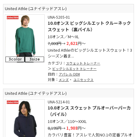
United Athle (ユナイテッドアスレ)
UNA-5205-01
10.0オンス ビッグシルエット クルーネック
スウェット（裏パイル）
10オンス／M～XL
7,800円
→
2,621
円～
United Athleのビッグシルエットスウェット！3
シーズン着ま...
3color
3size
カテゴリ：
スウェット トレーナー
ビッグシルエット トレーナー
目的：
アパレル OEM
対象：
・
メンズ
ユニセックス
United Athle (ユナイテッドアスレ)
UNA-5214-01
10.0オンス スウェット プルオーバーパーカ
（パイル）
10オンス／110～XXXL
8,195円
→
1,988
円～
カラバリ豊富！アスレで人気NO.1の定番プルオ