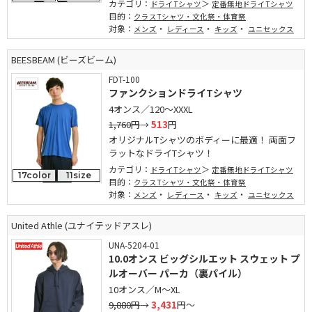
カテゴリ：
ドライTシャツ
定番無地ドライTシャツ
目的：
クラスTシャツ・文化祭・体育祭
対象：
・
・
・
メンズ
レディース
キッズ
ユニセックス
BEESBEAM (ビーズビーム)
FDT-100
ファンクションドライTシャツ
4オンス／120～XXXL
1,760円
→
513
円
オリジナルTシャツのボディーに最適！ 両面フ
ラットなドライTシャツ！
カテゴリ：
ドライTシャツ
定番無地ドライTシャツ
17color
11size
目的：
クラスTシャツ・文化祭・体育祭
対象：
・
・
・
メンズ
レディース
キッズ
ユニセックス
United Athle (ユナイテッドアスレ)
UNA-5204-01
10.0オンス ビッグシルエット スウェット プ
ルオーバー パーカ（裏パイル）
10オンス／M～XL
9,880円
→
3,431
円～