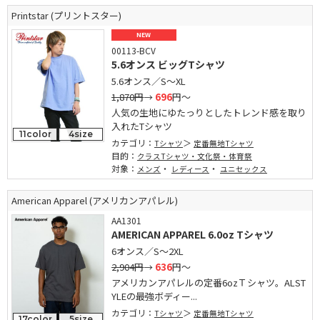
Printstar (プリントスター)
NEW
00113-BCV
5.6オンス ビッグTシャツ
5.6オンス／S～XL
1,870円
→
696
円～
人気の生地にゆたっりとしたトレンド感を取り
入れたTシャツ
11color
4size
カテゴリ：
Tシャツ
定番無地Tシャツ
目的：
クラスTシャツ・文化祭・体育祭
対象：
・
・
メンズ
レディース
ユニセックス
American Apparel (アメリカンアパレル)
AA1301
AMERICAN APPAREL 6.0oz Tシャツ
6オンス／S～2XL
2,904円
→
636
円～
アメリカンアパレルの定番6ozＴシャツ。ALST
YLEの最強ボディー...
カテゴリ：
Tシャツ
定番無地Tシャツ
17color
5size