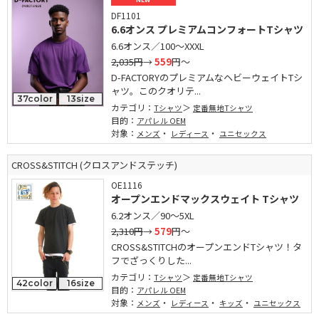
DF1101
6.6オンス プレミアムコンフォートTシャツ
6.6オンス／100～XXXL
2,035円
→
559
円～
D-FACTORYのプレミアムなヘビーウェイトTシ
ャツ。このクオリテ...
37color
13size
カテゴリ：
Tシャツ
定番無地Tシャツ
目的：
アパレル OEM
対象：
・
・
メンズ
レディース
ユニセックス
CROSS&STITCH (クロスアンドステッチ)
OE1116
オープンエンドマックスウェイト Tシャツ
6.2オンス／90～5XL
2,310円
→
579
円～
CROSS&STITCHのオープンエンドTシャツ！タ
フでざっくりした...
カテゴリ：
Tシャツ
定番無地Tシャツ
42color
16size
目的：
アパレル OEM
対象：
・
・
・
メンズ
レディース
キッズ
ユニセックス