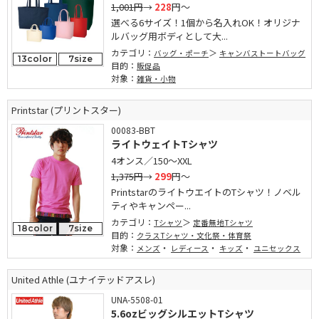
1,001円
→
228
円～
選べる6サイズ！1個から名入れOK！オリジナ
ルバッグ用ボディとして大...
カテゴリ：
バッグ・ポーチ
キャンバストートバッグ
13color
7size
目的：
販促品
対象：
雑貨・小物
Printstar (プリントスター)
00083-BBT
ライトウェイトTシャツ
4オンス／150～XXL
1,375円
→
299
円～
PrintstarのライトウエイトのTシャツ！ノベル
ティやキャンペー...
カテゴリ：
Tシャツ
定番無地Tシャツ
18color
7size
目的：
クラスTシャツ・文化祭・体育祭
対象：
・
・
・
メンズ
レディース
キッズ
ユニセックス
United Athle (ユナイテッドアスレ)
UNA-5508-01
5.6ozビッグシルエットTシャツ