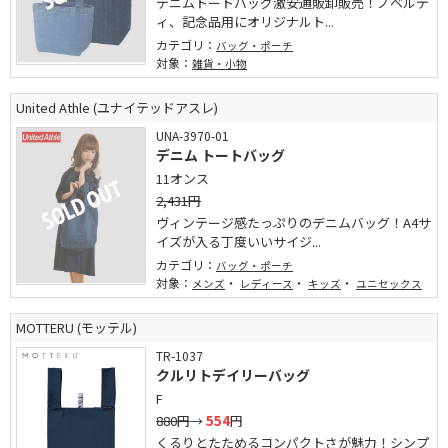
デニムトートバッグ激安通販卸販売！ノベルテ
ィ、記念品用にオリジナルト...
カテゴリ：
バッグ・ポーチ
対象：
雑貨・小物
United Athle (ユナイテッドアスレ)
UNA-3970-01
デニム トートバッグ
11オンス
2,431円
ヴィンテージ感たっぷりのデニムバッグ！A4サ
イズが入る丁度いいサイジ...
カテゴリ：
バッグ・ポーチ
対象：
・
・
・
メンズ
レディース
キッズ
ユニセックス
MOTTERU (モッテル)
TR-1037
クルリトデイリーバッグ
F
880円
→
554
円
くるりとたためるコンパクトさが魅力！シンプ