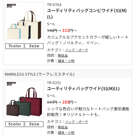
TR-0764
ユーティリティバッグコンビワイド(S)(M)
(L)
S～L
946円
→
322
円～
カジュアルなアクセントカラーが嬉しいトート
バッグ！ノベルティ、イベン...
7color
3size
カテゴリ：
バッグ・ポーチ
目的：
販促品
対象：
雑貨・小物
MARKLESS STYLE (マークレススタイル)
TR-0251
ユーティリティバッグワイド(S)(M)(L)
S～L
847円
→
289
円～
シックな色合いが魅力なトートバッグ激安通販
卸販売！オリジナルトートも...
カテゴリ：
バッグ・ポーチ
5color
3size
目的：
販促品
対象：
雑貨・小物