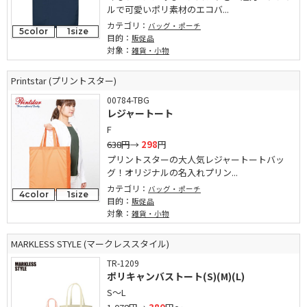
ルで可愛いポリ素材のエコバ...
カテゴリ：
バッグ・ポーチ
5color
1size
目的：
販促品
対象：
雑貨・小物
Printstar (プリントスター)
00784-TBG
レジャートート
F
638円
→
298
円
プリントスターの大人気レジャートートバッ
グ！オリジナルの名入れプリン...
カテゴリ：
バッグ・ポーチ
4color
1size
目的：
販促品
対象：
雑貨・小物
MARKLESS STYLE (マークレススタイル)
TR-1209
ポリキャンバストート(S)(M)(L)
S～L