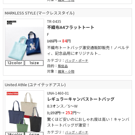
MARKLESS STYLE (マークレススタイル)
TR-0435
不織布A4フラットトート
F
165円
→
84
円
不織布トートバッグ激安通販卸販売！ノベルテ
ィ、記念品用にオリジナルト...
カテゴリ：
バッグ・ポーチ
12color
1size
目的：
販促品
対象：
雑貨・小物
United Athle (ユナイテッドアスレ)
UNA-1460-01
レギュラーキャンバストートバッグ
8.3オンス／S～W
1,232円
→
252
円～
驚くほど安いのにおしゃれ度は高い！キャンバ
ストートバッグが激安！
カテゴリ：
バッグ・ポーチ
18color
4size