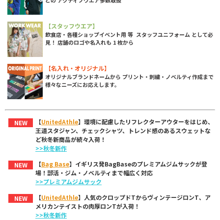
【スタッフウエア】
飲食店・各種ショップイベント用 等 スタッフユニフォーム として必
見！ 店舗のロゴや名入れも 1 枚から
【名入れ・オリジナル】
オリジナルブランドネームから プリント・刺繍・ノベルティ作成まで
様々なニーズにお応えします。
【
UnitedAthle
】環境に配慮したリフレクターアウターをはじめ、
NEW
王道スタジャン、チェックシャツ、トレンド感のあるスウェットな
ど秋冬新商品が続々入荷！
>>秋冬新作
【
Bag Base
】イギリス発BagBaseのプレミアムジムサックが登
NEW
場！部活・ジム・ノベルティまで幅広く対応
>>プレミアムジムサック
【
UnitedAthle
】人気のクロップドTからヴィンテージロンT、ア
NEW
メリカンテイストの肉厚ロンTが入荷！
>>秋冬新作