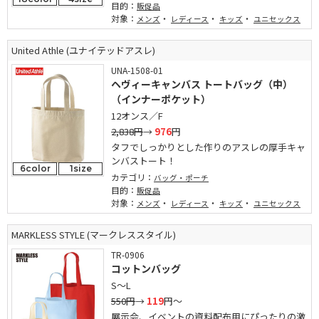
目的：
販促品
対象：
・
・
・
メンズ
レディース
キッズ
ユニセックス
United Athle (ユナイテッドアスレ)
UNA-1508-01
ヘヴィーキャンバス トートバッグ（中）
（インナーポケット）
12オンス／F
2,838円
→
976
円
タフでしっかりとした作りのアスレの厚手キャ
ンバストート！
6color
1size
カテゴリ：
バッグ・ポーチ
目的：
販促品
対象：
・
・
・
メンズ
レディース
キッズ
ユニセックス
MARKLESS STYLE (マークレススタイル)
TR-0906
コットンバッグ
S～L
550円
→
119
円～
展示会、イベントの資料配布用にぴったりの激