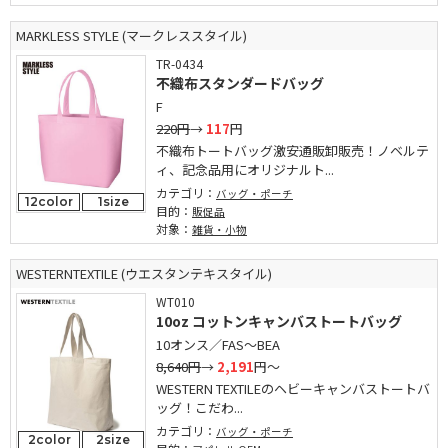
MARKLESS STYLE (マークレススタイル)
TR-0434
不織布スタンダードバッグ
F
220円
→
117
円
不織布トートバッグ激安通販卸販売！ノベルテ
ィ、記念品用にオリジナルト...
カテゴリ：
バッグ・ポーチ
12color
1size
目的：
販促品
対象：
雑貨・小物
WESTERNTEXTILE (ウエスタンテキスタイル)
WT010
10oz コットンキャンバストートバッグ
10オンス／FAS～BEA
8,640円
→
2,191
円～
WESTERN TEXTILEのヘビーキャンバストートバ
ッグ！こだわ...
カテゴリ：
バッグ・ポーチ
2color
2size