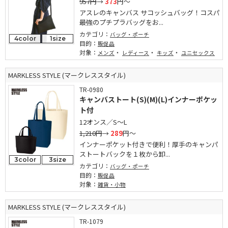
957円
→
373
円～
アスレのキャンバス サコッシュバッグ！コスパ
最強のプチプラバッグをお...
カテゴリ：
バッグ・ポーチ
4color
1size
目的：
販促品
対象：
・
・
・
メンズ
レディース
キッズ
ユニセックス
MARKLESS STYLE (マークレススタイル)
TR-0980
キャンバストート(S)(M)(L)インナーポケッ
ト付
12オンス／S～L
1,210円
→
289
円～
インナーポケット付きで便利！厚手のキャンパ
ストートバックを１枚から卸...
3color
3size
カテゴリ：
バッグ・ポーチ
目的：
販促品
対象：
雑貨・小物
MARKLESS STYLE (マークレススタイル)
TR-1079