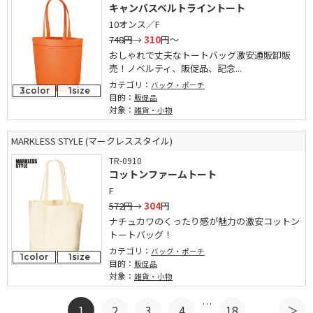
キャンバスベルトライントート
10オンス／F
748円
→
310
円～
おしゃれで丈夫なトートバッグ激安通販卸販
売！ノベルティ、販促品、記念...
カテゴリ：
バッグ・ポーチ
3color
1size
目的：
販促品
対象：
雑貨・小物
MARKLESS STYLE (マークレススタイル)
TR-0910
コットンファームトート
F
572円
→
304
円
ナチュカワのくったり感が魅力の激安コットン
トートバッグ！
カテゴリ：
バッグ・ポーチ
1color
1size
目的：
販促品
対象：
雑貨・小物
…
1
2
3
4
18