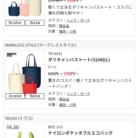
1,078円
→
380
円～
軽くて丈夫なポリキャンバストート！コスパに
優れ印刷も鮮やか！
カテゴリ：
バッグ・ポーチ
5color
3size
目的：
販促品
対象：
雑貨・小物
MARKLESS STYLE (マークレススタイル)
TR-0561
ポリキャンバストート(S)(M)(L)
S～L
825円
→
293
円～
驚きのコスパ！軽くて丈夫なポリキャンバスト
ートバッグ！
カテゴリ：
バッグ・ポーチ
2color
3size
目的：
販促品
対象：
雑貨・小物
TRUSS (トラス)
NPE-310
ナイロンポケッタブルエコバッグ