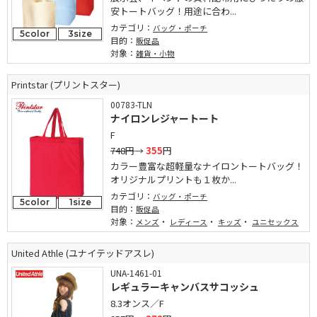
安トートバッグ！用途に合わ...
カテゴリ：
バッグ・ポーチ
5color
3size
目的：
販促品
対象：
雑貨・小物
Printstar (プリントスター)
00783-TLN
ナイロンレジャートート
F
748円
→
355
円
カラー豊富な超軽量なナイロントートバッグ！
オリジナルプリントも１枚か...
カテゴリ：
バッグ・ポーチ
5color
1size
目的：
販促品
対象：
・
・
・
メンズ
レディース
キッズ
ユニセックス
United Athle (ユナイテッドアスレ)
UNA-1461-01
レギュラーキャンバスサコッシュ
8.3オンス／F