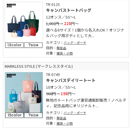
TR-0125
キャンバストートバッグ
12オンス／SS～L
1,001円
→
228
円～
選べる6サイズ！1個から名入れOK！オリジナ
ルバッグ用ボディとして大...
カテゴリ：
バッグ・ポーチ
13color
7size
目的：
販促品
対象：
雑貨・小物
MARKLESS STYLE (マークレススタイル)
TR-0749
キャンバスデイリートート
10オンス／SS～L
968円
→
198
円～
無地のトートバッグ激安通販卸販売！ノベルテ
ィ、記念品用にオリジナルト...
カテゴリ：
バッグ・ポーチ
15color
7size
目的：
販促品
対象：
雑貨・小物