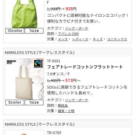
F
1,980円
→
925
円
コンパクトに収納可能なナイロンエコバッグ！
便利なカラビナ付きでお買い...
カテゴリ：
バッグ・ポーチ
10color
1size
目的：
アパレル OEM
対象：
・
・
・
メンズ
レディース
キッズ
ユニセックス
MARKLESS STYLE (マークレススタイル)
TF-0001
フェアトレードコットンフラットトート
7.0オンス／F
1,485円
→
573
円～
SDGsに貢献できるフェアトレードコットンを
使用したハンドル長めで...
カテゴリ：
バッグ・ポーチ
5color
1size
目的：
販促品
対象：
雑貨・小物
MARKLESS STYLE (マークレススタイル)
TR-0789