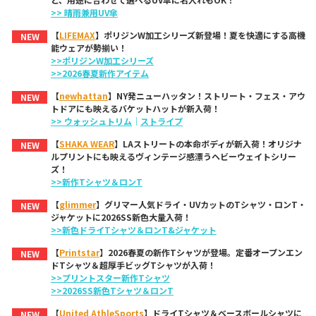
>> 晴雨兼用UV傘
【
LIFEMAX
】ポリジンW加工シリーズ新登場！夏を快適にする高機
NEW
能ウェアが勢揃い！
>>ポリジンW加工シリーズ
>>2026春夏新作アイテム
【
newhattan
】NY発ニューハッタン！ストリート・フェス・アウ
NEW
トドアにも映えるバケットハットが新入荷！
>> ウォッシュトリム
｜
ストライプ
【
SHAKA WEAR
】LAストリートの本命ボディが新入荷！オリジナ
NEW
ルプリントにも映えるヴィンテージ感漂うヘビーウェイトシリー
ズ！
>>新作Tシャツ＆ロンT
【
glimmer
】グリマー人気ドライ・UVカットのTシャツ・ロンT・
NEW
ジャケットに2026SS新色大量入荷！
>>新色ドライTシャツ＆ロンT&ジャケット
【
Printstar
】2026春夏の新作Tシャツが登場。定番オープンエン
NEW
ドTシャツ＆超厚手ビッグTシャツが入荷！
>>プリントスター新作Tシャツ
>>2026SS新色Tシャツ＆ロンT
【
United AthleSports
】ドライTシャツ＆ベースボールシャツに
NEW