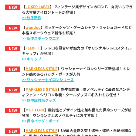
【
JOKER LABEL
】ヴィンテージ風デザインのロンT、丸洗いもでき
NEW
る大容量ナイロントートが登場！
>>秋冬新作
【
wundou
】ホッケーシャツ・ゲームシャツ・ラッシュガードなど
NEW
本格スポーツウェア新作も卸売！
>>新作スポーツウエア
【
FLEXFIT
】レトロな風合いが魅力の「オリジナルレトロスタイル
NEW
キャップ」が登場！
>>キャップ
【
MARKLESS STYLE
】ワッシャーナイロンシリーズ新登場！トレ
NEW
ンド感のあるバッグ・ポーチが入荷！
>>ワッシャーナイロンシリーズ
【
MARKLESS STYLE
】熱中症対策！夏ノベルティに最適なハンデ
NEW
ィファン・シリコン氷嚢・クールグッズに名入れもお任せ！
>>熱中症対策グッズ
【
MOTTERU
】機能性とデザイン性を兼ね備えた保冷シリーズが新
NEW
登場！ワンランク上のノベルティにおすすめ！
>>保冷バッグ・ポーチ
【
MARKLESS STYLE
】UV傘大量新入荷！遮光・遮熱・自動開閉な
NEW
ど、用途に合わせて選べるUV傘に名入れもOK！