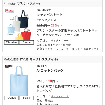
Printstar (プリントスター)
00778-TCC
キャンバストート
9オンス／S～L
1,111円
→
236
円～
プリントスターの定番キャンバストートバッ
グ！豊富なカラバリ＆サイズ展...
カテゴリ：
バッグ・ポーチ
15color
5size
目的：
企業イベント・展示会
対象：
・
・
・
メンズ
レディース
キッズ
ユニセックス
MARKLESS STYLE (マークレススタイル)
TR-0128
A4コットンバッグ
F
297円
→
98
円～
名入れ対応！低価格でマチなしタイプのA4コッ
トンバッグ
カテゴリ：
バッグ・ポーチ
5color
1size
目的：
販促品
対象：
雑貨・小物