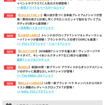
イベントやクラスTに人気のカモ柄登場！
>>新色ドライT＆ベースボールシャツ
【
COLLECTIVE J+
】職人技が息づく日本製プレミアムTシャツが登
NEW
場！素材の良さと計算し尽くされたシルエットで魅せるプレミアム
ボディが1枚から最安級！
>>日本製ハイエンドTシャツ
【
JOKER LABEL
】トレンドのクロップドTシャツ＆レディースショ
NEW
ートTシャツが最安級！ブランドタグレス仕様でOEMにも最適！
>> クロップドTシャツ
｜
ショートTシャツ
【
D-FACTORY
】2026最新Tシャツが大量入荷！ヴィンテージTや
NEW
タイダイT、キレイめシルクタッチTなど1枚から最安級！
最新Tシャツ＆ジャケット
【
AWDis
】英国UK発！新ブランド アウディスからオリジナルTシャ
NEW
ツのボディに最適なおしゃれTシャツが登場！
>> The AWDis 150 Tシャツ
【
BELLA+CANVAS
】LA発！新ブランド ベラ キャンバスからY2Kテ
NEW
イスト満載のレディースクロップドTが登場！
>> bella クロップドTシャツ