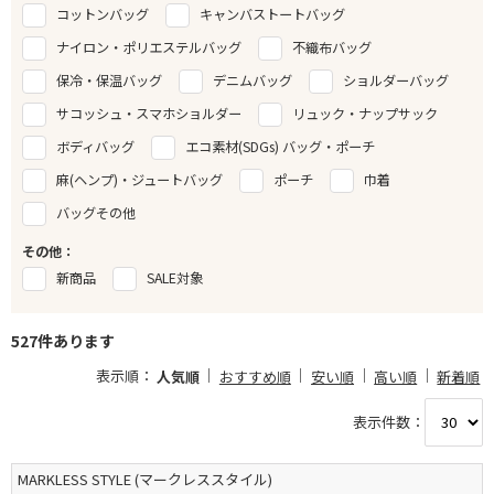
コットンバッグ
キャンバストートバッグ
ナイロン・ポリエステルバッグ
不織布バッグ
保冷・保温バッグ
デニムバッグ
ショルダーバッグ
サコッシュ・スマホショルダー
リュック・ナップサック
ボディバッグ
エコ素材(SDGs) バッグ・ポーチ
麻(ヘンプ)・ジュートバッグ
ポーチ
巾着
バッグその他
その他：
新商品
SALE対象
527件あります
表示順：
人気順
おすすめ順
安い順
高い順
新着順
表示件数：
MARKLESS STYLE (マークレススタイル)