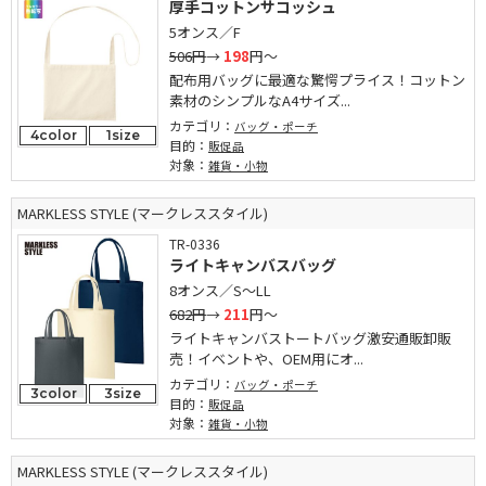
厚手コットンサコッシュ
5オンス／F
506円
→
198
円～
配布用バッグに最適な驚愕プライス！コットン
素材のシンプルなA4サイズ...
カテゴリ：
バッグ・ポーチ
4color
1size
目的：
販促品
対象：
雑貨・小物
MARKLESS STYLE (マークレススタイル)
TR-0336
ライトキャンバスバッグ
8オンス／S～LL
682円
→
211
円～
ライトキャンバストートバッグ激安通販卸販
売！イベントや、OEM用にオ...
カテゴリ：
バッグ・ポーチ
3color
3size
目的：
販促品
対象：
雑貨・小物
MARKLESS STYLE (マークレススタイル)