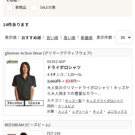
新商品
SALE対象
14件あります
表示順：
表示件数：
おすすめ順
安い順
高い順
新着順
glimmer Active Wear (グリマーアクティブウェア)
00302-ADP
ドライポロシャツ
4.4オンス／120～5L
2,662円
→
638
円～
大人気のグリマードライポロシャツ！キッズか
ら大人用までの豊富なカラー...
カテゴリ：
キッズ一覧
キッズ ドライポロシャツ
36color
12size
目的：
クールビズ
対象：
・
・
・
メンズ
レディース
キッズ
ユニセックス
BEESBEAM (ビーズビーム)
FDT-100