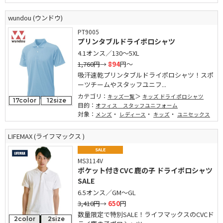
wundou (ウンドウ)
PT9005
プリンタブルドライポロシャツ
4.1オンス／130～5XL
1,760円
→
894
円～
吸汗速乾プリンタブルドライポロシャツ！スポ
ーツチームやスタッフユニフ...
カテゴリ：
キッズ一覧
キッズ ドライポロシャツ
17color
12size
目的：
オフィス スタッフユニフォーム
対象：
・
・
・
メンズ
レディース
キッズ
ユニセックス
LIFEMAX (ライフマックス )
SALE
MS3114V
ポケット付きCVC 鹿の子 ドライポロシャツ
SALE
6.5オンス／GM～GL
3,410円
→
650
円
数量限定で特別SALE！ライフマックスのCVCド
2color
2size