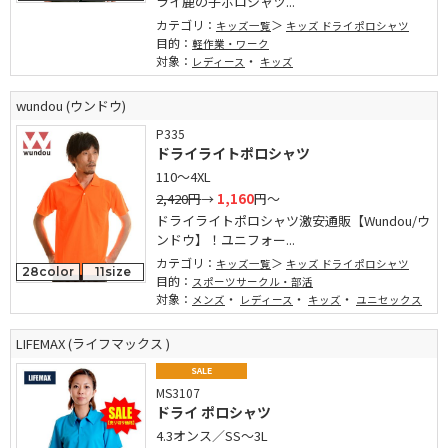
ライ鹿の子ポロシャツ...
カテゴリ：
キッズ一覧
キッズ ドライポロシャツ
目的：
軽作業・ワーク
対象：
・
レディース
キッズ
wundou (ウンドウ)
P335
ドライライトポロシャツ
110～4XL
2,420円
→
1,160
円～
ドライライトポロシャツ激安通販【Wundou/ウ
ンドウ】！ユニフォー...
カテゴリ：
キッズ一覧
キッズ ドライポロシャツ
28color
11size
目的：
スポーツサークル・部活
対象：
・
・
・
メンズ
レディース
キッズ
ユニセックス
LIFEMAX (ライフマックス )
SALE
MS3107
ドライ ポロシャツ
4.3オンス／SS～3L