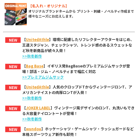
【名入れ・オリジナル】
オリジナルブランドネームから プリント・刺繍・ノベルティ作成まで
様々なニーズにお応えします。
【
UnitedAthle
】環境に配慮したリフレクターアウターをはじめ、
NEW
王道スタジャン、チェックシャツ、トレンド感のあるスウェットな
ど秋冬新商品が続々入荷！
>>秋冬新作
【
Bag Base
】イギリス発BagBaseのプレミアムジムサックが登
NEW
場！部活・ジム・ノベルティまで幅広く対応
>>プレミアムジムサック
【
UnitedAthle
】人気のクロップドTからヴィンテージロンT、ア
NEW
メリカンテイストの肉厚ロンTが入荷！
>>秋冬新作
【
JOKER LABEL
】ヴィンテージ風デザインのロンT、丸洗いもでき
NEW
る大容量ナイロントートが登場！
>>秋冬新作
【
wundou
】ホッケーシャツ・ゲームシャツ・ラッシュガードなど
NEW
本格スポーツウェア新作も卸売！