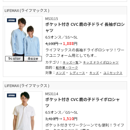
LIFEMAX (ライフマックス )
MS3115
ポケット付き CVC 鹿の子ドライ 長袖ポロシ
ャツ
6.5オンス／SS～5L
4,180円
→
1,888
円
ライフマックスの長袖ドライポロシャツ！ワー
クユニフォーム用としてもオ...
9color
8size
カテゴリ：
キッズ一覧
キッズ ドライポロシャツ
目的：
軽作業・ワーク
対象：
・
・
・
メンズ
レディース
キッズ
ユニセックス
LIFEMAX (ライフマックス )
MS3114
ポケット付き CVC 鹿の子ドライポロシャ
ツ
6.5オンス／GS～5L
3,410円
→
1,510
円
ポケット付きでワークシーンでも便利！ライフ