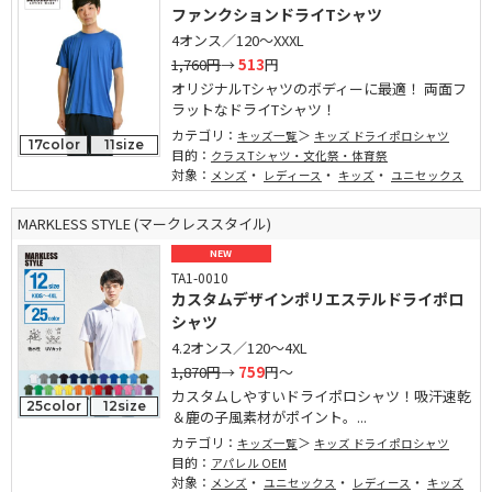
ファンクションドライTシャツ
4オンス／120～XXXL
1,760円
→
513
円
オリジナルTシャツのボディーに最適！ 両面フ
ラットなドライTシャツ！
カテゴリ：
キッズ一覧
キッズ ドライポロシャツ
17color
11size
目的：
クラスTシャツ・文化祭・体育祭
対象：
・
・
・
メンズ
レディース
キッズ
ユニセックス
MARKLESS STYLE (マークレススタイル)
NEW
TA1-0010
カスタムデザインポリエステルドライポロ
シャツ
4.2オンス／120～4XL
1,870円
→
759
円～
カスタムしやすいドライポロシャツ！吸汗速乾
25color
12size
＆鹿の子風素材がポイント。...
カテゴリ：
キッズ一覧
キッズ ドライポロシャツ
目的：
アパレル OEM
対象：
・
・
・
メンズ
ユニセックス
レディース
キッズ