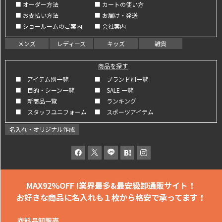
■ オーダー方法
■ カートの使い方
■ お支払い方法
■ お届け・発送
■ ショールームのご案内
■ 会社案内
メンズ
レディース
キッズ
雑貨
商品を探す
■ アイテム別一覧
■ ブランド別一覧
■ 目的・シーン一覧
■ SALE 一覧
■ 新商品一覧
■ ランキング
■ スタッフユニフォーム
■ スポーツアイテム
名入れ・オリジナル作成
MAX92%OFF !
業界最多&最安級卸通販サイト！
お好きな商品に名入れも
１枚から格安で承ってます！
衣料品卸販売