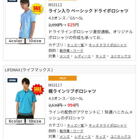
MS3112
ライン入り ベーシック ドライポロシャツ
4.3オンス／GS～5L
2,090円
→
825
円
ドライラインポロシャツ激安通販。オリジナル
ポロシャツの作成も承ってお...
4color
10size
カテゴリ：
キッズ一覧
キッズ ドライポロシャツ
目的：
軽作業・ワーク
対象：
・
・
・
メンズ
レディース
キッズ
ユニセックス
LIFEMAX (ライフマックス )
SALE
MS3117
裾ラインリブポロシャツ
4.3オンス／GS～5L
2,530円
→
994
円
ラインの配色がアクセントに！快適ハニカムメ
ッシュのポロシャツ
6color
10size
カテゴリ：
キッズ一覧
キッズ ドライポロシャツ
目的：
軽作業・ワーク
対象：
・
・
・
メンズ
レディース
キッズ
ユニセックス