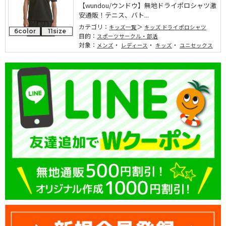
【wundou/ウンドウ】無地ドライポロシャツ激
安通販！テニス、バト...
カテゴリ：
キッズ一覧
キッズ ドライポロシャツ
6color
11size
目的：
スポーツサークル・部活
対象：
・
・
・
メンズ
レディース
キッズ
ユニセックス