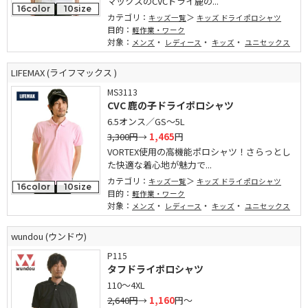
マックスのCVCドライ鹿の...
16color
10size
カテゴリ：
キッズ一覧
キッズ ドライポロシャツ
目的：
軽作業・ワーク
対象：
・
・
・
メンズ
レディース
キッズ
ユニセックス
LIFEMAX (ライフマックス )
MS3113
CVC 鹿の子ドライポロシャツ
6.5オンス／GS～5L
3,300円
→
1,465
円
VORTEX使用の高機能ポロシャツ！さらっとし
た快適な着心地が魅力で...
カテゴリ：
キッズ一覧
キッズ ドライポロシャツ
16color
10size
目的：
軽作業・ワーク
対象：
・
・
・
メンズ
レディース
キッズ
ユニセックス
wundou (ウンドウ)
P115
タフドライポロシャツ
110～4XL
2,640円
→
1,160
円～