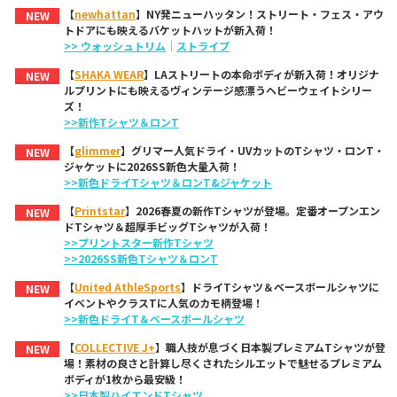
【
newhattan
】NY発ニューハッタン！ストリート・フェス・アウ
NEW
トドアにも映えるバケットハットが新入荷！
>> ウォッシュトリム
｜
ストライプ
【
SHAKA WEAR
】LAストリートの本命ボディが新入荷！オリジナ
NEW
ルプリントにも映えるヴィンテージ感漂うヘビーウェイトシリー
ズ！
>>新作Tシャツ＆ロンT
【
glimmer
】グリマー人気ドライ・UVカットのTシャツ・ロンT・
NEW
ジャケットに2026SS新色大量入荷！
>>新色ドライTシャツ＆ロンT&ジャケット
【
Printstar
】2026春夏の新作Tシャツが登場。定番オープンエン
NEW
ドTシャツ＆超厚手ビッグTシャツが入荷！
>>プリントスター新作Tシャツ
>>2026SS新色Tシャツ＆ロンT
【
United AthleSports
】ドライTシャツ＆ベースボールシャツに
NEW
イベントやクラスTに人気のカモ柄登場！
>>新色ドライT＆ベースボールシャツ
【
COLLECTIVE J+
】職人技が息づく日本製プレミアムTシャツが登
NEW
場！素材の良さと計算し尽くされたシルエットで魅せるプレミアム
ボディが1枚から最安級！
>>日本製ハイエンドTシャツ