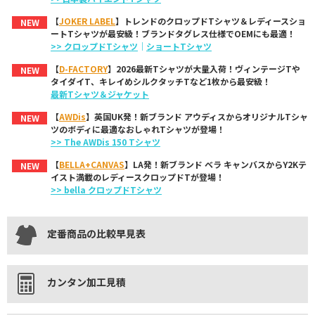
【
JOKER LABEL
】トレンドのクロップドTシャツ＆レディースショ
NEW
ートTシャツが最安級！ブランドタグレス仕様でOEMにも最適！
>> クロップドTシャツ
｜
ショートTシャツ
【
D-FACTORY
】2026最新Tシャツが大量入荷！ヴィンテージTや
NEW
タイダイT、キレイめシルクタッチTなど1枚から最安級！
最新Tシャツ＆ジャケット
【
AWDis
】英国UK発！新ブランド アウディスからオリジナルTシャ
NEW
ツのボディに最適なおしゃれTシャツが登場！
>> The AWDis 150 Tシャツ
【
BELLA+CANVAS
】LA発！新ブランド ベラ キャンバスからY2Kテ
NEW
イスト満載のレディースクロップドTが登場！
>> bella クロップドTシャツ
定番商品の比較早見表
カンタン加工見積