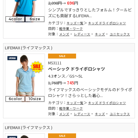
2,090円
→
696
円
シンプルですっきりとしたフォルム！クールビ
ズにも貢献するLIFEMA...
4color
6size
カテゴリ：
キッズ一覧
キッズ ドライポロシャツ
目的：
軽作業・ワーク
対象：
・
・
・
メンズ
レディース
キッズ
ユニセックス
LIFEMAX (ライフマックス )
SALE
MS3111
ベーシック ドライポロシャツ
4.3オンス／GS～5L
1,760円
→
745
円
ライフマックスのベーシックモデルのドライポ
ロシャツ！さらっとした着心...
6color
10size
カテゴリ：
キッズ一覧
キッズ ドライポロシャツ
目的：
軽作業・ワーク
対象：
・
・
・
メンズ
レディース
キッズ
ユニセックス
LIFEMAX (ライフマックス )
SALE