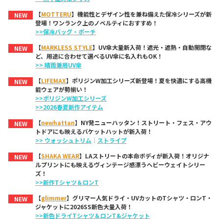
【
MOTTERU
】機能性とデザイン性を兼ね備えた保冷シリーズが新
NEW
登場！ワンランク上のノベルティにおすすめ！
>>保冷バッグ・ポーチ
【
MARKLESS STYLE
】UV傘大量新入荷！遮光・遮熱・自動開閉な
NEW
ど、用途に合わせて選べるUV傘に名入れもOK！
>> 晴雨兼用UV傘
【
LIFEMAX
】ポリジンW加工シリーズ新登場！夏を快適にする高機
NEW
能ウェアが勢揃い！
>>ポリジンW加工シリーズ
>>2026春夏新作アイテム
【
newhattan
】NY発ニューハッタン！ストリート・フェス・アウ
NEW
トドアにも映えるバケットハットが新入荷！
>> ウォッシュトリム
｜
ストライプ
【
SHAKA WEAR
】LAストリートの本命ボディが新入荷！オリジナ
NEW
ルプリントにも映えるヴィンテージ感漂うヘビーウェイトシリー
ズ！
>>新作Tシャツ＆ロンT
【
glimmer
】グリマー人気ドライ・UVカットのTシャツ・ロンT・
NEW
ジャケットに2026SS新色大量入荷！
>>新色ドライTシャツ＆ロンT&ジャケット