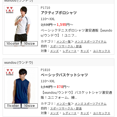
wundou (ウンドウ)
P1710
アクティブポロシャツ
110～XXL
2,530円
→
1,595
円～
ベーシックテニスポロシャツ激安通販【wundo
u/ウンドウ】！ユニフ...
カテゴリ：
メンズ一覧
メンズ スポーツアイテム
10color
10size
目的：
スポーツサークル・部活
対象：
・
・
・
メンズ
レディース
キッズ
ユニセックス
wundou (ウンドウ)
P1810
ベーシックバスケットシャツ
110～XXL
1,540円
→
870
円～
【wundou/ウンドウ】バスケットシャツ激安通
販！ユニフォーム、練...
カテゴリ：
メンズ一覧
メンズ スポーツアイテム
11color
10size
目的：
スポーツサークル・部活
対象：
・
・
・
メンズ
レディース
キッズ
ユニセックス