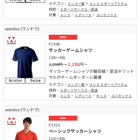
カテゴリ：
メンズ一覧
メンズ スポーツアイテム
目的：
スポーツサークル・部活
対象：
・
・
メンズ
レディース
ユニセックス
wundou (ウンドウ)
NEW
P1940
サッカーゲームシャツ
130～XXL
2,200円
→
1,191
円～
サッカーゲームシャツが最安級！部活やフット
サルのチームオーダーに最適
6color
9size
カテゴリ：
メンズ一覧
メンズ スポーツアイテム
目的：
スポーツサークル・部活
対象：
・
・
・
メンズ
レディース
キッズ
ユニセックス
wundou (ウンドウ)
NEW
P1910
ベーシックサッカーシャツ
110～XXL