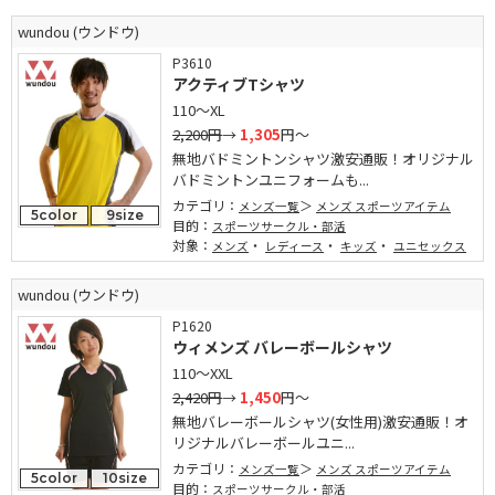
wundou (ウンドウ)
P3610
アクティブTシャツ
110～XL
2,200円
→
1,305
円～
無地バドミントンシャツ激安通販！オリジナル
バドミントンユニフォームも...
カテゴリ：
メンズ一覧
メンズ スポーツアイテム
5color
9size
目的：
スポーツサークル・部活
対象：
・
・
・
メンズ
レディース
キッズ
ユニセックス
wundou (ウンドウ)
P1620
ウィメンズ バレーボールシャツ
110～XXL
2,420円
→
1,450
円～
無地バレーボールシャツ(女性用)激安通販！オ
リジナルバレーボールユニ...
カテゴリ：
メンズ一覧
メンズ スポーツアイテム
5color
10size
目的：
スポーツサークル・部活