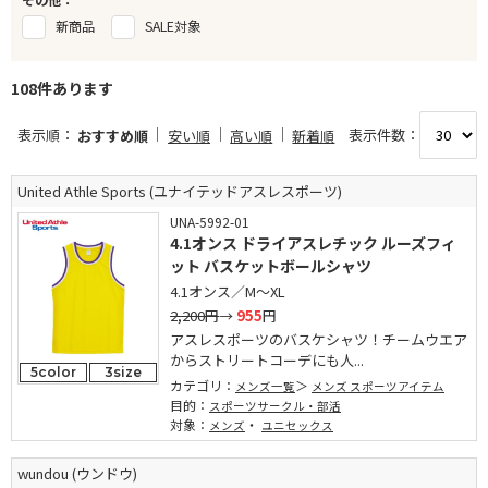
新商品
SALE対象
108件あります
表示順：
表示件数：
おすすめ順
安い順
高い順
新着順
United Athle Sports (ユナイテッドアスレスポーツ)
UNA-5992-01
4.1オンス ドライアスレチック ルーズフィ
ット バスケットボールシャツ
4.1オンス／M～XL
2,200円
→
955
円
アスレスポーツのバスケシャツ！チームウエア
からストリートコーデにも人...
5color
3size
カテゴリ：
メンズ一覧
メンズ スポーツアイテム
目的：
スポーツサークル・部活
対象：
・
メンズ
ユニセックス
wundou (ウンドウ)