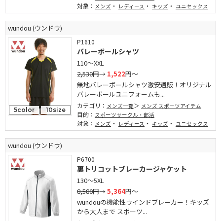
対象：
・
・
・
メンズ
レディース
キッズ
ユニセックス
wundou (ウンドウ)
P1610
バレーボールシャツ
110～XXL
2,530円
→
1,522
円～
無地バレーボールシャツ激安通販！オリジナル
バレーボールユニフォームも...
カテゴリ：
メンズ一覧
メンズ スポーツアイテム
5color
10size
目的：
スポーツサークル・部活
対象：
・
・
・
メンズ
レディース
キッズ
ユニセックス
wundou (ウンドウ)
P6700
裏トリコットブレーカージャケット
130～5XL
8,580円
→
5,364
円～
wundouの機能性ウインドブレーカー！キッズ
から大人まで スポーツ...