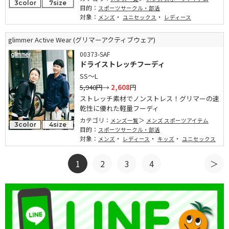
3color
7size
目的：
スポーツサークル・部活
対象：
・
・
メンズ
ユニセックス
レディース
glimmer Active Wear (グリマーアクティブウェア)
00373-SAF
ドライストレッチフーディ
SS～L
5,940円
→
2,608
円
ストレッチ素材でノンストレス！グリマーの速
乾性に優れた軽量フーディ
カテゴリ：
メンズ一覧
メンズ スポーツアイテム
3color
4size
目的：
スポーツサークル・部活
対象：
・
・
・
メンズ
レディース
キッズ
ユニセックス
1
2
3
4