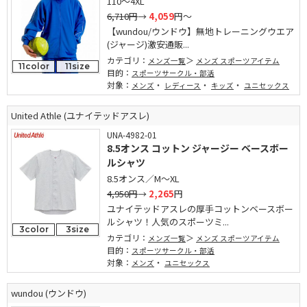
110～4XL
6,710円
→
4,059
円～
【wundou/ウンドウ】無地トレーニングウエア
(ジャージ)激安通販...
カテゴリ：
メンズ一覧
メンズ スポーツアイテム
11color
11size
目的：
スポーツサークル・部活
対象：
・
・
・
メンズ
レディース
キッズ
ユニセックス
United Athle (ユナイテッドアスレ)
UNA-4982-01
8.5オンス コットン ジャージー ベースボー
ルシャツ
8.5オンス／M～XL
4,950円
→
2,265
円
ユナイテッドアスレの厚手コットンベースボー
ルシャツ！人気のスポーツミ...
3color
3size
カテゴリ：
メンズ一覧
メンズ スポーツアイテム
目的：
スポーツサークル・部活
対象：
・
メンズ
ユニセックス
wundou (ウンドウ)