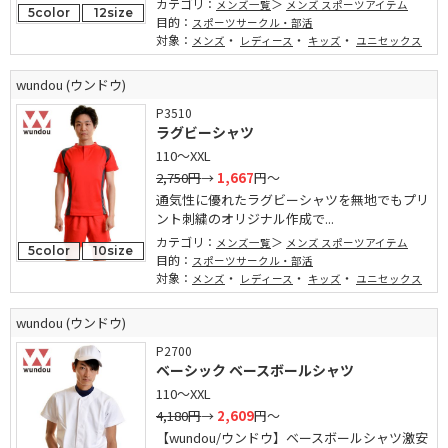
カテゴリ：
メンズ一覧
メンズ スポーツアイテム
5color
12size
目的：
スポーツサークル・部活
対象：
・
・
・
メンズ
レディース
キッズ
ユニセックス
wundou (ウンドウ)
P3510
ラグビーシャツ
110～XXL
2,750円
→
1,667
円～
通気性に優れたラグビーシャツを無地でもプリ
ント刺繍のオリジナル作成で...
カテゴリ：
メンズ一覧
メンズ スポーツアイテム
5color
10size
目的：
スポーツサークル・部活
対象：
・
・
・
メンズ
レディース
キッズ
ユニセックス
wundou (ウンドウ)
P2700
ベーシック ベースボールシャツ
110～XXL
4,180円
→
2,609
円～
【wundou/ウンドウ】ベースボールシャツ激安