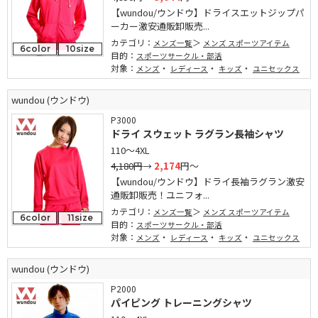
【wundou/ウンドウ】ドライスエットジップパ
ーカー激安通販卸販売...
カテゴリ：
メンズ一覧
メンズ スポーツアイテム
6color
10size
目的：
スポーツサークル・部活
対象：
・
・
・
メンズ
レディース
キッズ
ユニセックス
wundou (ウンドウ)
P3000
ドライ スウェット ラグラン長袖シャツ
110～4XL
4,180円
→
2,174
円～
【wundou/ウンドウ】ドライ長袖ラグラン激安
通販卸販売！ユニフォ...
カテゴリ：
メンズ一覧
メンズ スポーツアイテム
6color
11size
目的：
スポーツサークル・部活
対象：
・
・
・
メンズ
レディース
キッズ
ユニセックス
wundou (ウンドウ)
P2000
パイピング トレーニングシャツ