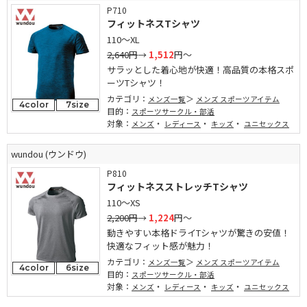
P710
フィットネスTシャツ
110～XL
2,640円
→
1,512
円～
サラッとした着心地が快適！高品質の本格スポ
ーツTシャツ！
カテゴリ：
メンズ一覧
メンズ スポーツアイテム
4color
7size
目的：
スポーツサークル・部活
対象：
・
・
・
メンズ
レディース
キッズ
ユニセックス
wundou (ウンドウ)
P810
フィットネスストレッチTシャツ
110～XS
2,200円
→
1,224
円～
動きやすい本格ドライTシャツが驚きの安値！
快適なフィット感が魅力！
カテゴリ：
メンズ一覧
メンズ スポーツアイテム
4color
6size
目的：
スポーツサークル・部活
対象：
・
・
・
メンズ
レディース
キッズ
ユニセックス