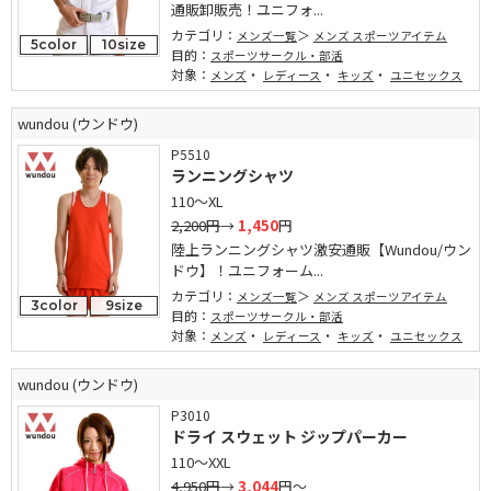
通販卸販売！ユニフォ...
カテゴリ：
メンズ一覧
メンズ スポーツアイテム
5color
10size
目的：
スポーツサークル・部活
対象：
・
・
・
メンズ
レディース
キッズ
ユニセックス
wundou (ウンドウ)
P5510
ランニングシャツ
110～XL
2,200円
→
1,450
円
陸上ランニングシャツ激安通販【Wundou/ウン
ドウ】！ユニフォーム...
カテゴリ：
メンズ一覧
メンズ スポーツアイテム
3color
9size
目的：
スポーツサークル・部活
対象：
・
・
・
メンズ
レディース
キッズ
ユニセックス
wundou (ウンドウ)
P3010
ドライ スウェット ジップパーカー
110～XXL
4,950円
→
3,044
円～