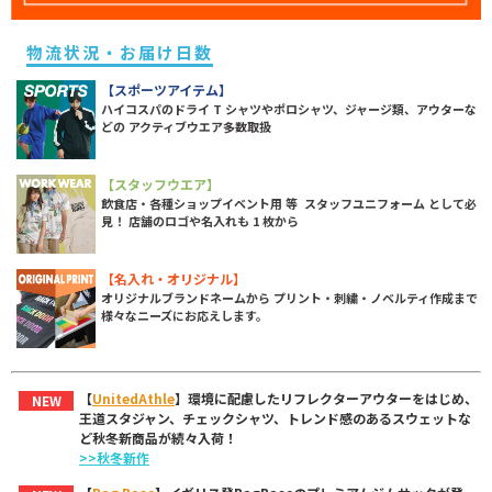
物流状況・お届け日数
【スポーツアイテム】
ハイコスパのドライ T シャツやポロシャツ、ジャージ類、アウターな
どの アクティブウエア多数取扱
【スタッフウエア】
飲食店・各種ショップイベント用 等 スタッフユニフォーム として必
見！ 店舗のロゴや名入れも 1 枚から
【名入れ・オリジナル】
オリジナルブランドネームから プリント・刺繍・ノベルティ作成まで
様々なニーズにお応えします。
【
UnitedAthle
】環境に配慮したリフレクターアウターをはじめ、
NEW
王道スタジャン、チェックシャツ、トレンド感のあるスウェットな
ど秋冬新商品が続々入荷！
>>秋冬新作