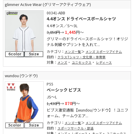
glimmer Active Wear (グリマーアクティブウェア)
00341-ABB
4.4オンス ドライベースボールシャツ
4.4オンス／S～3L
3,850円
→
1,445
円～
グリマーのドライベースボールシャツ！オリジ
ナル刺繍やプリントを入れて...
カテゴリ：
メンズ一覧
メンズ スポーツアイテム
6color
5size
目的：
クラスTシャツ・文化祭・体育祭
対象：
・
・
メンズ
ユニセックス
レディース
wundou (ウンドウ)
P55
ベーシック ビブス
JS～L
1,430円
→
870
円～
ビブス激安通販【wundou/ウンドウ】！ユニフ
ォーム、チームウエア...
カテゴリ：
メンズ一覧
メンズ スポーツアイテム
5color
3size
目的：
スポーツサークル・部活
対象：
・
・
・
メンズ
レディース
キッズ
ユニセックス