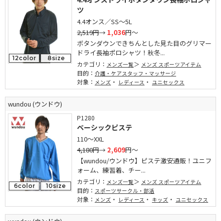
ツ
4.4オンス／SS～5L
2,519円
→
1,036
円～
ボタンダウンできちんとした見た目のグリマー
ドライ長袖ポロシャツ！秋冬...
12color
8size
カテゴリ：
メンズ一覧
メンズ スポーツアイテム
目的：
介護・ケアスタッフ・マッサージ
対象：
・
・
メンズ
レディース
ユニセックス
wundou (ウンドウ)
P1280
ベーシックピステ
110～XXL
4,180円
→
2,609
円～
【wundou/ウンドウ】ピステ激安通販！ユニフ
ォーム、練習着、チー...
カテゴリ：
メンズ一覧
メンズ スポーツアイテム
6color
10size
目的：
スポーツサークル・部活
対象：
・
・
・
メンズ
レディース
キッズ
ユニセックス