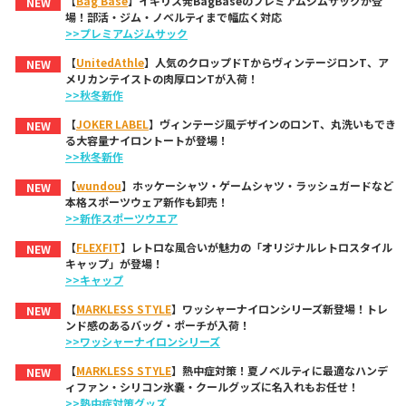
【
Bag Base
】イギリス発BagBaseのプレミアムジムサックが登
NEW
場！部活・ジム・ノベルティまで幅広く対応
>>プレミアムジムサック
【
UnitedAthle
】人気のクロップドTからヴィンテージロンT、ア
NEW
メリカンテイストの肉厚ロンTが入荷！
>>秋冬新作
【
JOKER LABEL
】ヴィンテージ風デザインのロンT、丸洗いもでき
NEW
る大容量ナイロントートが登場！
>>秋冬新作
【
wundou
】ホッケーシャツ・ゲームシャツ・ラッシュガードなど
NEW
本格スポーツウェア新作も卸売！
>>新作スポーツウエア
【
FLEXFIT
】レトロな風合いが魅力の「オリジナルレトロスタイル
NEW
キャップ」が登場！
>>キャップ
【
MARKLESS STYLE
】ワッシャーナイロンシリーズ新登場！トレ
NEW
ンド感のあるバッグ・ポーチが入荷！
>>ワッシャーナイロンシリーズ
【
MARKLESS STYLE
】熱中症対策！夏ノベルティに最適なハンデ
NEW
ィファン・シリコン氷嚢・クールグッズに名入れもお任せ！
>>熱中症対策グッズ