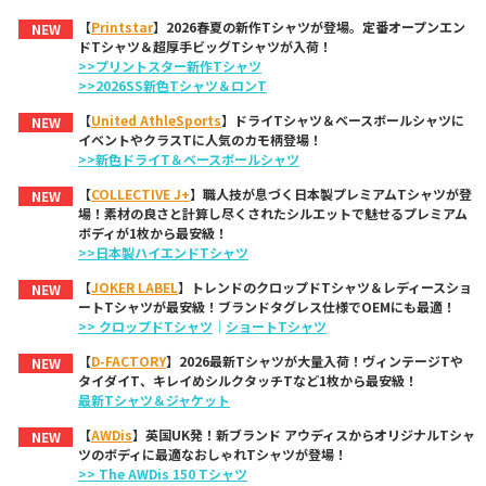
【
Printstar
】2026春夏の新作Tシャツが登場。定番オープンエン
NEW
ドTシャツ＆超厚手ビッグTシャツが入荷！
>>プリントスター新作Tシャツ
>>2026SS新色Tシャツ＆ロンT
【
United AthleSports
】ドライTシャツ＆ベースボールシャツに
NEW
イベントやクラスTに人気のカモ柄登場！
>>新色ドライT＆ベースボールシャツ
【
COLLECTIVE J+
】職人技が息づく日本製プレミアムTシャツが登
NEW
場！素材の良さと計算し尽くされたシルエットで魅せるプレミアム
ボディが1枚から最安級！
>>日本製ハイエンドTシャツ
【
JOKER LABEL
】トレンドのクロップドTシャツ＆レディースショ
NEW
ートTシャツが最安級！ブランドタグレス仕様でOEMにも最適！
>> クロップドTシャツ
｜
ショートTシャツ
【
D-FACTORY
】2026最新Tシャツが大量入荷！ヴィンテージTや
NEW
タイダイT、キレイめシルクタッチTなど1枚から最安級！
最新Tシャツ＆ジャケット
【
AWDis
】英国UK発！新ブランド アウディスからオリジナルTシャ
NEW
ツのボディに最適なおしゃれTシャツが登場！
>> The AWDis 150 Tシャツ