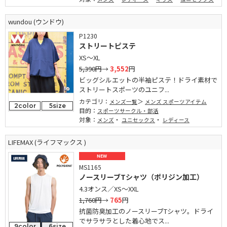
wundou (ウンドウ)
P1230
ストリートピステ
XS～XL
5,390円
→
3,552
円
ビッグシルエットの半袖ピステ！ドライ素材で
ストリートスポーツのユニフ...
カテゴリ：
メンズ一覧
メンズ スポーツアイテム
2color
5size
目的：
スポーツサークル・部活
対象：
・
・
メンズ
ユニセックス
レディース
LIFEMAX (ライフマックス )
NEW
MS1165
ノースリーブTシャツ（ポリジン加工）
4.3オンス／XS～XXL
1,760円
→
765
円
抗菌防臭加工のノースリーブTシャツ。ドライ
でサラサラとした着心地でス...
9color
6size