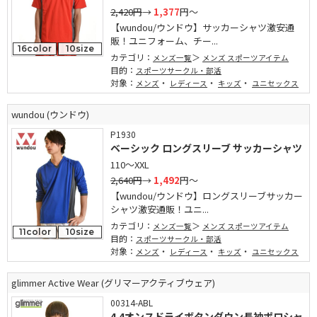
2,420円
→
1,377
円～
【wundou/ウンドウ】サッカーシャツ激安通
販！ユニフォーム、チー...
16color
10size
カテゴリ：
メンズ一覧
メンズ スポーツアイテム
目的：
スポーツサークル・部活
対象：
・
・
・
メンズ
レディース
キッズ
ユニセックス
wundou (ウンドウ)
P1930
ベーシック ロングスリーブ サッカーシャツ
110～XXL
2,640円
→
1,492
円～
【wundou/ウンドウ】ロングスリーブサッカー
シャツ激安通販！ユニ...
カテゴリ：
メンズ一覧
メンズ スポーツアイテム
11color
10size
目的：
スポーツサークル・部活
対象：
・
・
・
メンズ
レディース
キッズ
ユニセックス
glimmer Active Wear (グリマーアクティブウェア)
00314-ABL
4.4オンスドライボタンダウン長袖ポロシャ