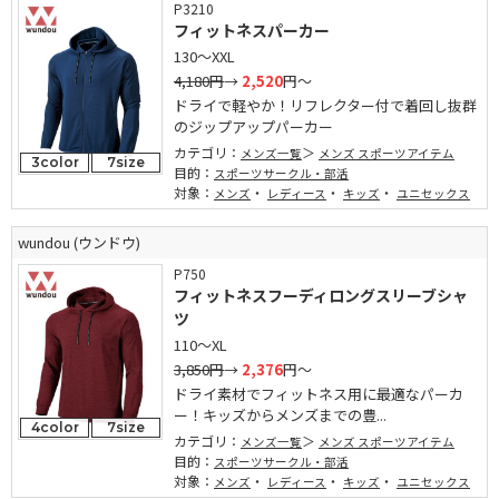
P3210
フィットネスパーカー
130～XXL
4,180円
→
2,520
円～
ドライで軽やか！リフレクター付で着回し抜群
のジップアップパーカー
カテゴリ：
メンズ一覧
メンズ スポーツアイテム
3color
7size
目的：
スポーツサークル・部活
対象：
・
・
・
メンズ
レディース
キッズ
ユニセックス
wundou (ウンドウ)
P750
フィットネスフーディロングスリーブシャ
ツ
110～XL
3,850円
→
2,376
円～
ドライ素材でフィットネス用に最適なパーカ
ー！キッズからメンズまでの豊...
4color
7size
カテゴリ：
メンズ一覧
メンズ スポーツアイテム
目的：
スポーツサークル・部活
対象：
・
・
・
メンズ
レディース
キッズ
ユニセックス