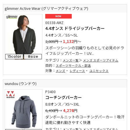
glimmer Active Wear (グリマーアクティブウェア)
NEW
00338-AMZ
4.4オンス ドライジップパーカー
4.4オンス／SS～5L
2,805円
→
1,132
円～
スポーツシーンの羽織りものとして必見のドラ
イフルジップパーカー！UV...
15color
8size
カテゴリ：
メンズ一覧
メンズ スポーツアイテム
目的：
スポーツサークル・部活
対象：
・
・
メンズ
レディース
ユニセックス
wundou (ウンドウ)
P3400
コーチングパーカー
8.8オンス／XS～3XL
6,490円
→
4,276
円
ダンボールニットのコーチングパーカー！吸汗
速乾に優れ動きやすく快適
カテゴリ：
メンズ一覧
メンズ スポーツアイテム