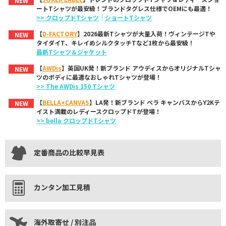
NEW
ートTシャツが最安級！ブランドタグレス仕様でOEMにも最適！
>> クロップドTシャツ
｜
ショートTシャツ
【
D-FACTORY
】2026最新Tシャツが大量入荷！ヴィンテージTや
NEW
タイダイT、キレイめシルクタッチTなど1枚から最安級！
最新Tシャツ＆ジャケット
【
AWDis
】英国UK発！新ブランド アウディスからオリジナルTシャ
NEW
ツのボディに最適なおしゃれTシャツが登場！
>> The AWDis 150 Tシャツ
【
BELLA+CANVAS
】LA発！新ブランド ベラ キャンバスからY2Kテ
NEW
イスト満載のレディースクロップドTが登場！
>> bella クロップドTシャツ
定番商品の比較早見表
カンタン加工見積
海外取寄せ / 別注品