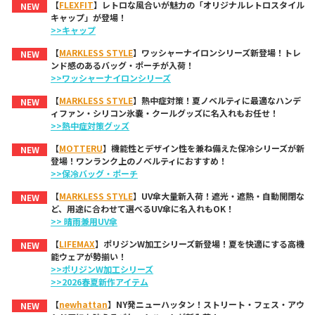
【
FLEXFIT
】レトロな風合いが魅力の「オリジナルレトロスタイル
NEW
キャップ」が登場！
>>キャップ
【
MARKLESS STYLE
】ワッシャーナイロンシリーズ新登場！トレ
NEW
ンド感のあるバッグ・ポーチが入荷！
>>ワッシャーナイロンシリーズ
【
MARKLESS STYLE
】熱中症対策！夏ノベルティに最適なハンデ
NEW
ィファン・シリコン氷嚢・クールグッズに名入れもお任せ！
>>熱中症対策グッズ
【
MOTTERU
】機能性とデザイン性を兼ね備えた保冷シリーズが新
NEW
登場！ワンランク上のノベルティにおすすめ！
>>保冷バッグ・ポーチ
【
MARKLESS STYLE
】UV傘大量新入荷！遮光・遮熱・自動開閉な
NEW
ど、用途に合わせて選べるUV傘に名入れもOK！
>> 晴雨兼用UV傘
【
LIFEMAX
】ポリジンW加工シリーズ新登場！夏を快適にする高機
NEW
能ウェアが勢揃い！
>>ポリジンW加工シリーズ
>>2026春夏新作アイテム
【
newhattan
】NY発ニューハッタン！ストリート・フェス・アウ
NEW