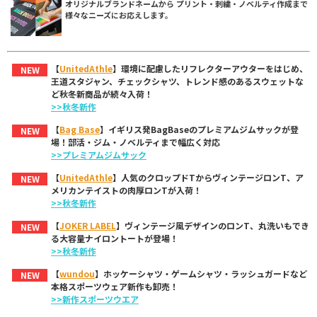
オリジナルブランドネームから プリント・刺繍・ノベルティ作成まで
様々なニーズにお応えします。
【
UnitedAthle
】環境に配慮したリフレクターアウターをはじめ、
NEW
王道スタジャン、チェックシャツ、トレンド感のあるスウェットな
ど秋冬新商品が続々入荷！
>>秋冬新作
【
Bag Base
】イギリス発BagBaseのプレミアムジムサックが登
NEW
場！部活・ジム・ノベルティまで幅広く対応
>>プレミアムジムサック
【
UnitedAthle
】人気のクロップドTからヴィンテージロンT、ア
NEW
メリカンテイストの肉厚ロンTが入荷！
>>秋冬新作
【
JOKER LABEL
】ヴィンテージ風デザインのロンT、丸洗いもでき
NEW
る大容量ナイロントートが登場！
>>秋冬新作
【
wundou
】ホッケーシャツ・ゲームシャツ・ラッシュガードなど
NEW
本格スポーツウェア新作も卸売！
>>新作スポーツウエア