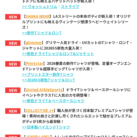
トドアにも映えるバケットハットが新入荷！
>> ウォッシュトリム
｜
ストライプ
【
SHAKA WEAR
】LAストリートの本命ボディが新入荷！オリジナ
NEW
ルプリントにも映えるヴィンテージ感漂うヘビーウェイトシリー
ズ！
>>新作Tシャツ＆ロンT
【
glimmer
】グリマー人気ドライ・UVカットのTシャツ・ロンT・
NEW
ジャケットに2026SS新色大量入荷！
>>新色ドライTシャツ＆ロンT&ジャケット
【
Printstar
】2026春夏の新作Tシャツが登場。定番オープンエン
NEW
ドTシャツ＆超厚手ビッグTシャツが入荷！
>>プリントスター新作Tシャツ
>>2026SS新色Tシャツ＆ロンT
【
United AthleSports
】ドライTシャツ＆ベースボールシャツに
NEW
イベントやクラスTに人気のカモ柄登場！
>>新色ドライT＆ベースボールシャツ
【
COLLECTIVE J+
】職人技が息づく日本製プレミアムTシャツが登
NEW
場！素材の良さと計算し尽くされたシルエットで魅せるプレミアム
ボディが1枚から最安級！
>>日本製ハイエンドTシャツ
【
JOKER LABEL
】トレンドのクロップドTシャツ＆レディースショ