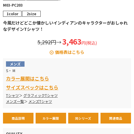
M03-PC203
1color
2size
今風だけどどこか懐かしいインディアンのキャラクターがおしゃれ
なデザインTシャツ！
3,463
5,292円
→
円(税込)
価格表はこちら
5,292円→ 3,463円
メンズ
S・ M
カラー展開はこちら
サイズスペックはこちら
Tシャツ
グラフィックTシャツ
メンズ一覧
メンズTシャツ
商品説明
カラー展開
同シリーズ
関連商品
QUALITY