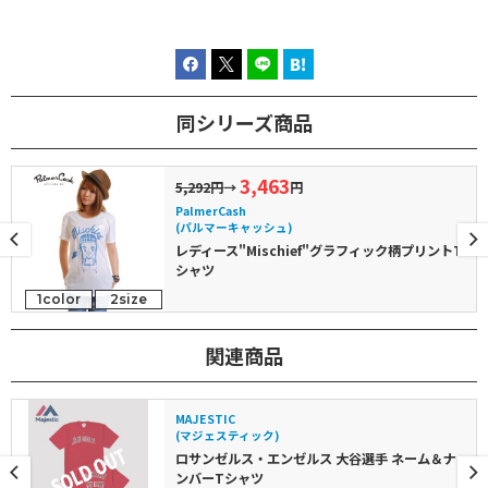
同シリーズ商品
3,463
5,292円
→
円
PalmerCash
(パルマーキャッシュ)
レディース"Mischief"グラフィック柄プリントT
シャツ
1color
2size
関連商品
MAJESTIC
(マジェスティック)
ロサンゼルス・エンゼルス 大谷選手 ネーム＆ナ
ンバーTシャツ