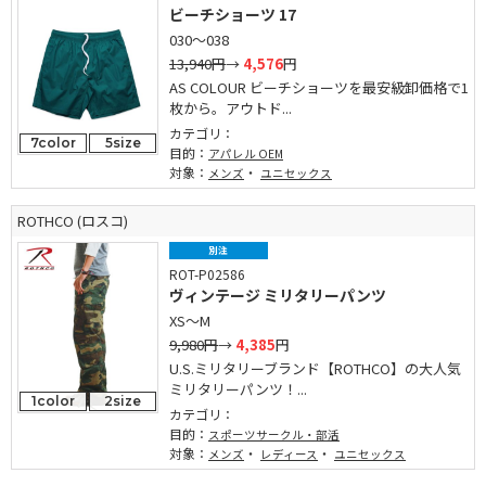
ビーチショーツ 17
030～038
13,940円
→
4,576
円
AS COLOUR ビーチショーツを最安級卸価格で1
枚から。アウトド...
カテゴリ：
7color
5size
目的：
アパレル OEM
対象：
・
メンズ
ユニセックス
ROTHCO (ロスコ)
別注
ROT-P02586
ヴィンテージ ミリタリーパンツ
XS～M
9,980円
→
4,385
円
U.S.ミリタリーブランド【ROTHCO】の大人気
ミリタリーパンツ！...
1color
2size
カテゴリ：
目的：
スポーツサークル・部活
対象：
・
・
メンズ
レディース
ユニセックス