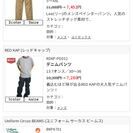
S～XXL
11,880円
→
7,452
円
Lee(リー)のメンズペインターパンツ。人気の
ストレッチダッグ素材で...
3color
5size
カテゴリ：
目的：
対象：
・
メンズ
ユニセックス
RED KAP (レッドキャップ)
RDKP-PD052
デニムパンツ
13.7オンス／30～36
10,200円
→
7,280
円
着込むほど味が出るRED KAPの大人気デニムパ
ンツ！
カテゴリ：
1color
4size
目的：
対象：
メンズ
Uniform Circus BEAMS (ユニフォーム サーカス ビームス)
BKP6701