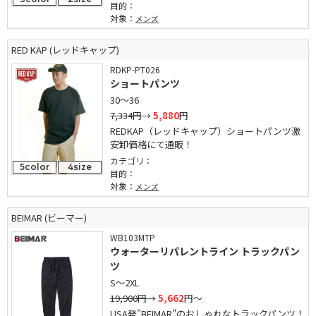
目的：
対象：
メンズ
RED KAP (レッドキャップ)
RDKP-PT026
ショートパンツ
30～36
7,334円
→
5,880
円
REDKAP（レッドキャップ）ショートパンツ激
安卸価格にて通販！
カテゴリ：
5color
4size
目的：
対象：
メンズ
BEIMAR (ビーマー)
WB103MTP
ウォーターリパレントライン トラックパン
ツ
S～2XL
19,900円
→
5,662
円～
USA発"BEIMAR"のおしゃれなトラックパンツ！