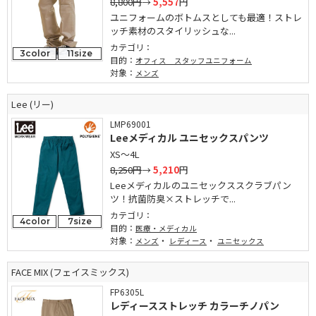
8,800円
→
5,557
円
ユニフォームのボトムスとしても最適！ストレ
ッチ素材のスタイリッシュな...
カテゴリ：
3color
11size
目的：
オフィス スタッフユニフォーム
対象：
メンズ
Lee (リー)
LMP69001
Leeメディカル ユニセックスパンツ
XS～4L
8,250円
→
5,210
円
Leeメディカルのユニセックススクラブパン
ツ！抗菌防臭×ストレッチで...
カテゴリ：
4color
7size
目的：
医療・メディカル
対象：
・
・
メンズ
レディース
ユニセックス
FACE MIX (フェイスミックス)
FP6305L
レディースストレッチ カラーチノパン