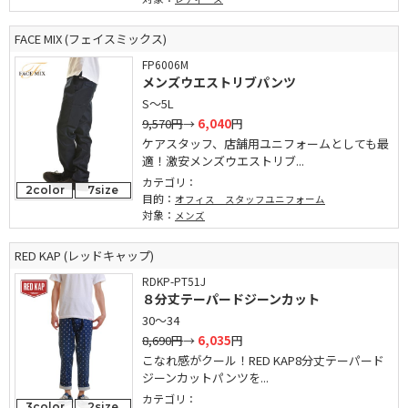
FACE MIX (フェイスミックス)
FP6006M
メンズウエストリブパンツ
S～5L
9,570円
→
6,040
円
ケアスタッフ、店舗用ユニフォームとしても最
適！激安メンズウエストリブ...
カテゴリ：
2color
7size
目的：
オフィス スタッフユニフォーム
対象：
メンズ
RED KAP (レッドキャップ)
RDKP-PT51J
８分丈テーパードジーンカット
30～34
8,690円
→
6,035
円
こなれ感がクール！RED KAP8分丈テーパード
ジーンカットパンツを...
カテゴリ：
3color
2size