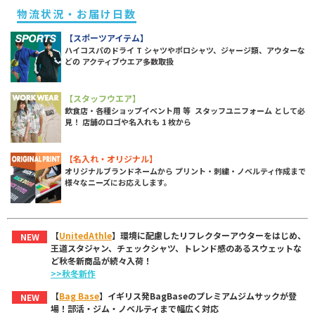
物流状況・お届け日数
【スポーツアイテム】
ハイコスパのドライ T シャツやポロシャツ、ジャージ類、アウターな
どの アクティブウエア多数取扱
【スタッフウエア】
飲食店・各種ショップイベント用 等 スタッフユニフォーム として必
見！ 店舗のロゴや名入れも 1 枚から
【名入れ・オリジナル】
オリジナルブランドネームから プリント・刺繍・ノベルティ作成まで
様々なニーズにお応えします。
【
UnitedAthle
】環境に配慮したリフレクターアウターをはじめ、
NEW
王道スタジャン、チェックシャツ、トレンド感のあるスウェットな
ど秋冬新商品が続々入荷！
>>秋冬新作
【
Bag Base
】イギリス発BagBaseのプレミアムジムサックが登
NEW
場！部活・ジム・ノベルティまで幅広く対応