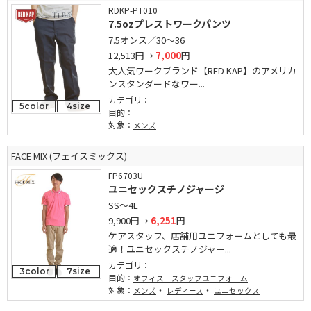
RDKP-PT010
7.5ozプレストワークパンツ
7.5オンス／30～36
12,513円
→
7,000
円
大人気ワークブランド【RED KAP】のアメリカ
ンスタンダードなワー...
カテゴリ：
5color
4size
目的：
対象：
メンズ
FACE MIX (フェイスミックス)
FP6703U
ユニセックスチノジャージ
SS～4L
9,900円
→
6,251
円
ケアスタッフ、店舗用ユニフォームとしても最
適！ユニセックスチノジャー...
カテゴリ：
3color
7size
目的：
オフィス スタッフユニフォーム
対象：
・
・
メンズ
レディース
ユニセックス