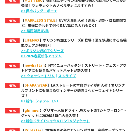
【
MOTTERU
】機能性とデザイン性を兼ね備えた保冷シリーズが新
NEW
登場！ワンランク上のノベルティにおすすめ！
>>保冷バッグ・ポーチ
【
MARKLESS STYLE
】UV傘大量新入荷！遮光・遮熱・自動開閉な
NEW
ど、用途に合わせて選べるUV傘に名入れもOK！
>> 晴雨兼用UV傘
【
LIFEMAX
】ポリジンW加工シリーズ新登場！夏を快適にする高機
NEW
能ウェアが勢揃い！
>>ポリジンW加工シリーズ
>>2026春夏新作アイテム
【
newhattan
】NY発ニューハッタン！ストリート・フェス・アウ
NEW
トドアにも映えるバケットハットが新入荷！
>> ウォッシュトリム
｜
ストライプ
【
SHAKA WEAR
】LAストリートの本命ボディが新入荷！オリジナ
NEW
ルプリントにも映えるヴィンテージ感漂うヘビーウェイトシリー
ズ！
>>新作Tシャツ＆ロンT
【
glimmer
】グリマー人気ドライ・UVカットのTシャツ・ロンT・
NEW
ジャケットに2026SS新色大量入荷！
>>新色ドライTシャツ＆ロンT&ジャケット
【
Printstar
】2026春夏の新作Tシャツが登場。定番オープンエン
NEW