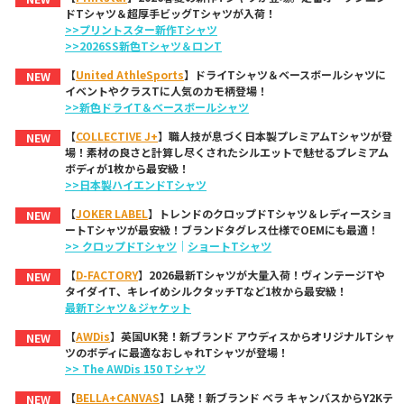
ドTシャツ＆超厚手ビッグTシャツが入荷！
>>プリントスター新作Tシャツ
>>2026SS新色Tシャツ＆ロンT
【
United AthleSports
】ドライTシャツ＆ベースボールシャツに
NEW
イベントやクラスTに人気のカモ柄登場！
>>新色ドライT＆ベースボールシャツ
【
COLLECTIVE J+
】職人技が息づく日本製プレミアムTシャツが登
NEW
場！素材の良さと計算し尽くされたシルエットで魅せるプレミアム
ボディが1枚から最安級！
>>日本製ハイエンドTシャツ
【
JOKER LABEL
】トレンドのクロップドTシャツ＆レディースショ
NEW
ートTシャツが最安級！ブランドタグレス仕様でOEMにも最適！
>> クロップドTシャツ
｜
ショートTシャツ
【
D-FACTORY
】2026最新Tシャツが大量入荷！ヴィンテージTや
NEW
タイダイT、キレイめシルクタッチTなど1枚から最安級！
最新Tシャツ＆ジャケット
【
AWDis
】英国UK発！新ブランド アウディスからオリジナルTシャ
NEW
ツのボディに最適なおしゃれTシャツが登場！
>> The AWDis 150 Tシャツ
【
BELLA+CANVAS
】LA発！新ブランド ベラ キャンバスからY2Kテ
NEW