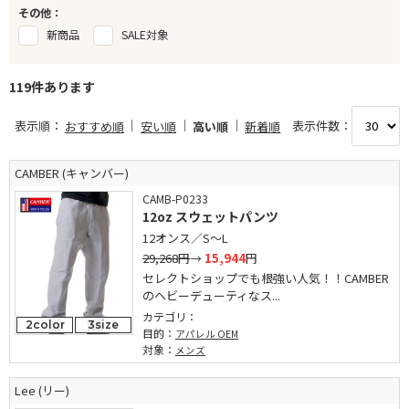
その他：
新商品
SALE対象
119件あります
表示順：
表示件数：
おすすめ順
安い順
高い順
新着順
CAMBER (キャンバー)
CAMB-P0233
12oz スウェットパンツ
12オンス／S～L
29,268円
→
15,944
円
セレクトショップでも根強い人気！！CAMBER
のヘビーデューティなス...
カテゴリ：
2color
3size
目的：
アパレル OEM
対象：
メンズ
Lee (リー)