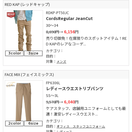
RED KAP (レッドキャップ)
RDKP-PT50JC
CordsRegular JeanCut
30～34
8,690円
→
6,156
円
売り切御免！在庫限りのスポットアイテム！RE
D KAPのレアなコーデ...
カテゴリ：
3color
3size
目的：
対象：
メンズ
FACE MIX (フェイスミックス)
FP6306L
レディースウエストリブパンツ
SS～3L
9,570円
→
6,040
円
ケアスタッフ、店舗用ユニフォームとしても最
適！激安レディースウエスト...
カテゴリ：
2color
6size
目的：
オフィス スタッフユニフォーム
対象：
レディース