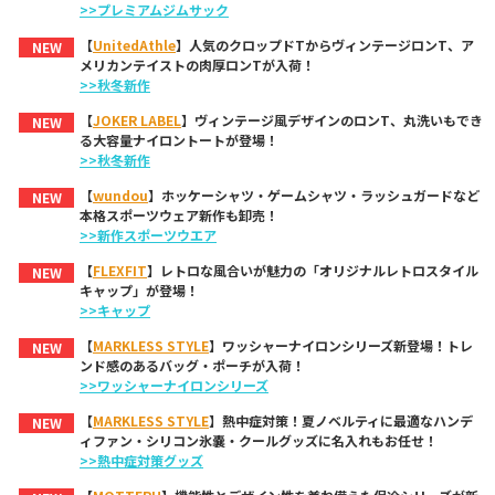
>>プレミアムジムサック
【
UnitedAthle
】人気のクロップドTからヴィンテージロンT、ア
NEW
メリカンテイストの肉厚ロンTが入荷！
>>秋冬新作
【
JOKER LABEL
】ヴィンテージ風デザインのロンT、丸洗いもでき
NEW
る大容量ナイロントートが登場！
>>秋冬新作
【
wundou
】ホッケーシャツ・ゲームシャツ・ラッシュガードなど
NEW
本格スポーツウェア新作も卸売！
>>新作スポーツウエア
【
FLEXFIT
】レトロな風合いが魅力の「オリジナルレトロスタイル
NEW
キャップ」が登場！
>>キャップ
【
MARKLESS STYLE
】ワッシャーナイロンシリーズ新登場！トレ
NEW
ンド感のあるバッグ・ポーチが入荷！
>>ワッシャーナイロンシリーズ
【
MARKLESS STYLE
】熱中症対策！夏ノベルティに最適なハンデ
NEW
ィファン・シリコン氷嚢・クールグッズに名入れもお任せ！
>>熱中症対策グッズ