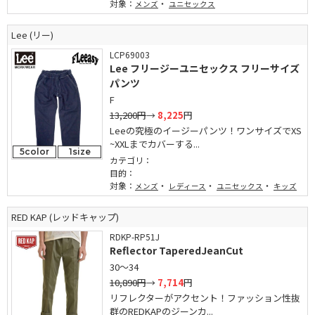
対象：
・
メンズ
ユニセックス
Lee (リー)
LCP69003
Lee フリージーユニセックス フリーサイズ
パンツ
F
13,200円
→
8,225
円
Leeの究極のイージーパンツ！ワンサイズでXS
~XXLまでカバーする...
5color
1size
カテゴリ：
目的：
対象：
・
・
・
メンズ
レディース
ユニセックス
キッズ
RED KAP (レッドキャップ)
RDKP-RP51J
Reflector TaperedJeanCut
30～34
10,890円
→
7,714
円
リフレクターがアクセント！ファッション性抜
群のREDKAPのジーンカ...