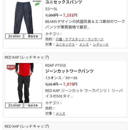
ユニセックスパンツ
SS～5L
7,260円
→
7,181
円
BEAMSデザインの抗菌防臭＆エコ素材のワーク
パンツが業務価格で最安...
カテゴリ：
2color
8size
目的：
介護・ケアスタッフ・マッサージ
対象：
・
・
ユニセックス
メンズ
レディース
RED KAP (レッドキャップ)
RDKP-PT050
ジーンカットワークパンツ
7.5オンス／30～36
9,014円
→
7,070
円
RED KAP ジーンカット ワークパンツ！ リーバ
イスの501タイ...
カテゴリ：
2color
4size
目的：
対象：
メンズ
RED KAP (レッドキャップ)