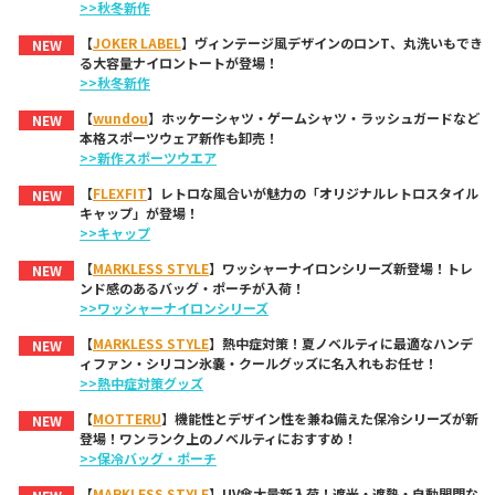
>>秋冬新作
【
JOKER LABEL
】ヴィンテージ風デザインのロンT、丸洗いもでき
NEW
る大容量ナイロントートが登場！
>>秋冬新作
【
wundou
】ホッケーシャツ・ゲームシャツ・ラッシュガードなど
NEW
本格スポーツウェア新作も卸売！
>>新作スポーツウエア
【
FLEXFIT
】レトロな風合いが魅力の「オリジナルレトロスタイル
NEW
キャップ」が登場！
>>キャップ
【
MARKLESS STYLE
】ワッシャーナイロンシリーズ新登場！トレ
NEW
ンド感のあるバッグ・ポーチが入荷！
>>ワッシャーナイロンシリーズ
【
MARKLESS STYLE
】熱中症対策！夏ノベルティに最適なハンデ
NEW
ィファン・シリコン氷嚢・クールグッズに名入れもお任せ！
>>熱中症対策グッズ
【
MOTTERU
】機能性とデザイン性を兼ね備えた保冷シリーズが新
NEW
登場！ワンランク上のノベルティにおすすめ！
>>保冷バッグ・ポーチ
【
MARKLESS STYLE
】UV傘大量新入荷！遮光・遮熱・自動開閉な