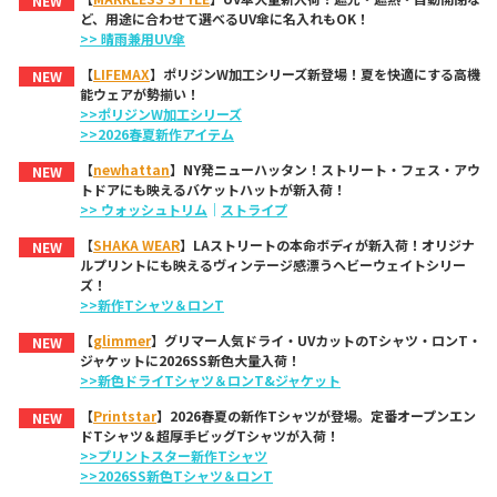
NEW
ど、用途に合わせて選べるUV傘に名入れもOK！
>> 晴雨兼用UV傘
【
LIFEMAX
】ポリジンW加工シリーズ新登場！夏を快適にする高機
NEW
能ウェアが勢揃い！
>>ポリジンW加工シリーズ
>>2026春夏新作アイテム
【
newhattan
】NY発ニューハッタン！ストリート・フェス・アウ
NEW
トドアにも映えるバケットハットが新入荷！
>> ウォッシュトリム
｜
ストライプ
【
SHAKA WEAR
】LAストリートの本命ボディが新入荷！オリジナ
NEW
ルプリントにも映えるヴィンテージ感漂うヘビーウェイトシリー
ズ！
>>新作Tシャツ＆ロンT
【
glimmer
】グリマー人気ドライ・UVカットのTシャツ・ロンT・
NEW
ジャケットに2026SS新色大量入荷！
>>新色ドライTシャツ＆ロンT&ジャケット
【
Printstar
】2026春夏の新作Tシャツが登場。定番オープンエン
NEW
ドTシャツ＆超厚手ビッグTシャツが入荷！
>>プリントスター新作Tシャツ
>>2026SS新色Tシャツ＆ロンT