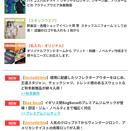
ハイコスパのドライ T シャツやポロシャツ、ジャージ類、アウターな
どの アクティブウエア多数取扱
【スタッフウエア】
飲食店・各種ショップイベント用 等 スタッフユニフォーム として必
見！ 店舗のロゴや名入れも 1 枚から
【名入れ・オリジナル】
オリジナルブランドネームから プリント・刺繍・ノベルティ作成まで
様々なニーズにお応えします。
【
UnitedAthle
】環境に配慮したリフレクターアウターをはじめ、
NEW
王道スタジャン、チェックシャツ、トレンド感のあるスウェットな
ど秋冬新商品が続々入荷！
>>秋冬新作
【
Bag Base
】イギリス発BagBaseのプレミアムジムサックが登
NEW
場！部活・ジム・ノベルティまで幅広く対応
>>プレミアムジムサック
【
UnitedAthle
】人気のクロップドTからヴィンテージロンT、ア
NEW
メリカンテイストの肉厚ロンTが入荷！