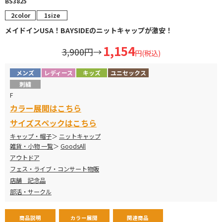
BS3825
2color
1size
メイドインUSA！BAYSIDEのニットキャップが激安！
1,154
3,900円
→
円(税込)
メンズ
レディース
キッズ
ユニセックス
刺繍
F
カラー展開はこちら
サイズスペックはこちら
キャップ・帽子
ニットキャップ
雑貨・小物 一覧
GoodsAll
アウトドア
フェス・ライブ・コンサート物販
店舗 記念品
部活・サークル
商品説明
カラー展開
関連商品