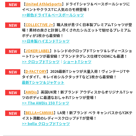
【
United AthleSports
】ドライTシャツ＆ベースボールシャツに
NEW
イベントやクラスTに人気のカモ柄登場！
>>新色ドライT＆ベースボールシャツ
【
COLLECTIVE J+
】職人技が息づく日本製プレミアムTシャツが登
NEW
場！素材の良さと計算し尽くされたシルエットで魅せるプレミアム
ボディが1枚から最安級！
>>日本製ハイエンドTシャツ
【
JOKER LABEL
】トレンドのクロップドTシャツ＆レディースショ
NEW
ートTシャツが最安級！ブランドタグレス仕様でOEMにも最適！
>> クロップドTシャツ
｜
ショートTシャツ
【
D-FACTORY
】2026最新Tシャツが大量入荷！ヴィンテージTや
NEW
タイダイT、キレイめシルクタッチTなど1枚から最安級！
最新Tシャツ＆ジャケット
【
AWDis
】英国UK発！新ブランド アウディスからオリジナルTシャ
NEW
ツのボディに最適なおしゃれTシャツが登場！
>> The AWDis 150 Tシャツ
【
BELLA+CANVAS
】LA発！新ブランド ベラ キャンバスからY2Kテ
NEW
イスト満載のレディースクロップドTが登場！
>> bella クロップドTシャツ