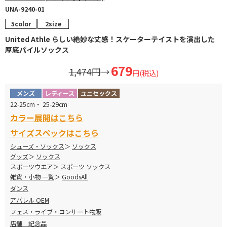
UNA-9240-01
5color
2size
United Athle らしい絶妙な丈感！スケーターテイストを演出した
厚底パイルソックス
679
1,474円
→
円(税込)
メンズ
レディース
ユニセックス
22-25cm・ 25-29cm
カラー展開はこちら
サイズスペックはこちら
シューズ・ソックス
ソックス
グッズ
ソックス
スポーツウエア
スポーツ ソックス
雑貨・小物 一覧
GoodsAll
ダンス
アパレル OEM
フェス・ライブ・コンサート物販
店舗 記念品