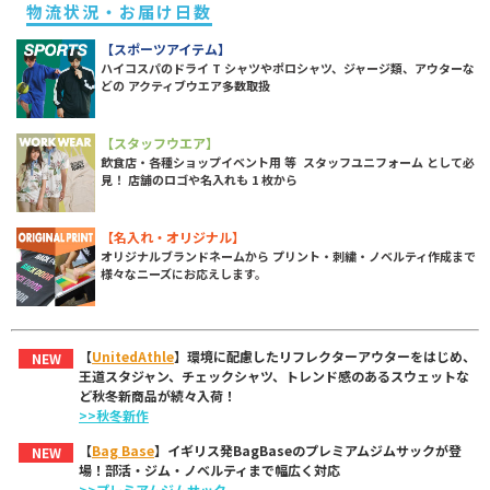
物流状況・お届け日数
【スポーツアイテム】
ハイコスパのドライ T シャツやポロシャツ、ジャージ類、アウターな
どの アクティブウエア多数取扱
【スタッフウエア】
飲食店・各種ショップイベント用 等 スタッフユニフォーム として必
見！ 店舗のロゴや名入れも 1 枚から
【名入れ・オリジナル】
オリジナルブランドネームから プリント・刺繍・ノベルティ作成まで
様々なニーズにお応えします。
【
UnitedAthle
】環境に配慮したリフレクターアウターをはじめ、
NEW
王道スタジャン、チェックシャツ、トレンド感のあるスウェットな
ど秋冬新商品が続々入荷！
>>秋冬新作
【
Bag Base
】イギリス発BagBaseのプレミアムジムサックが登
NEW
場！部活・ジム・ノベルティまで幅広く対応
>>プレミアムジムサック