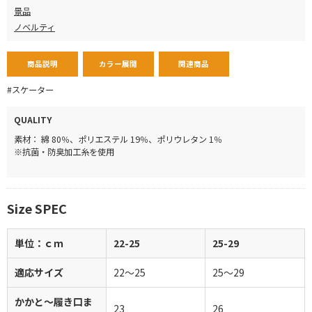
景品
ノベルティ
商品説明
カラー展開
関連商品
#スケーター
QUALITY
素材： 綿 80％、ポリエステル 19％、ポリウレタン 1％
※抗菌・防臭加工糸を使用
Size SPEC
単位：ｃｍ
22-25
25-29
適応サイズ
22～25
25～29
かかと～履き口ま
23
26