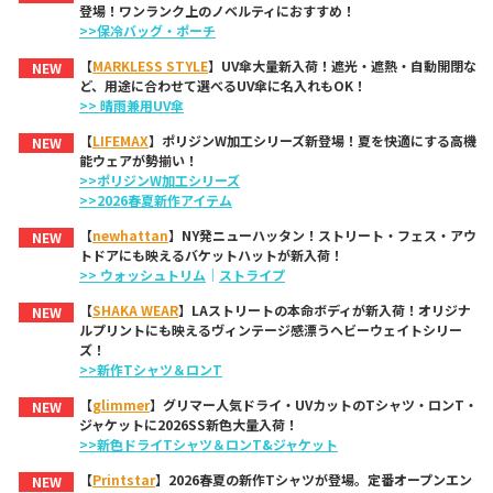
登場！ワンランク上のノベルティにおすすめ！
>>保冷バッグ・ポーチ
【
MARKLESS STYLE
】UV傘大量新入荷！遮光・遮熱・自動開閉な
NEW
ど、用途に合わせて選べるUV傘に名入れもOK！
>> 晴雨兼用UV傘
【
LIFEMAX
】ポリジンW加工シリーズ新登場！夏を快適にする高機
NEW
能ウェアが勢揃い！
>>ポリジンW加工シリーズ
>>2026春夏新作アイテム
【
newhattan
】NY発ニューハッタン！ストリート・フェス・アウ
NEW
トドアにも映えるバケットハットが新入荷！
>> ウォッシュトリム
｜
ストライプ
【
SHAKA WEAR
】LAストリートの本命ボディが新入荷！オリジナ
NEW
ルプリントにも映えるヴィンテージ感漂うヘビーウェイトシリー
ズ！
>>新作Tシャツ＆ロンT
【
glimmer
】グリマー人気ドライ・UVカットのTシャツ・ロンT・
NEW
ジャケットに2026SS新色大量入荷！
>>新色ドライTシャツ＆ロンT&ジャケット
【
Printstar
】2026春夏の新作Tシャツが登場。定番オープンエン
NEW