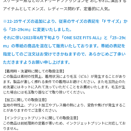
スケーター系などのストリートファッションを おしゃれに演出する
アイテムとしてメンズ、レディース問わず、定番的に人気。
※22-25サイズの追加により、従来のサイズの表記を「F サイズ」か
ら「25-29cm」に変更いたしました。
それに伴い2023年6月下旬より「ONE SIZE FITS ALL」と「25–29c
m」の帯紙の商品を混在して販売いたしております。帯紙の表記を
指定してのご注文はお受けできかねますので、あらかじめご了承い
ただきますようお願い申し上げます。
【着用時・洗濯時に関しての取扱注意】
この製品は素材の性質上、着用状況により毛玉（ピル）が発生することがあり
ます。製品が激しく擦れる条件での着用はお避けください。また毛玉防止のた
め洗濯にはネットに入れて洗っていただくことをお薦めいたします。毛玉が生
じた場合には毛玉取り器などで取り除いてください。
【加工に関しての取扱注意】
生地の特性上、プリント加工やプレス機の熱により、変色や焦げが発生するこ
とがありますのでご注意ください。
【インクジェットプリントに関しての取扱注意】
この商品は前処理剤の定着が悪いため、インクジェットプリントに対応してお
りません。