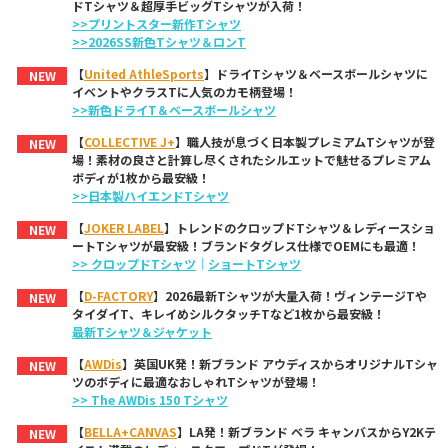
ドTシャツ＆超厚手ビッグTシャツが入荷！
>>プリントスター新作Tシャツ
>>2026SS新色Tシャツ＆ロンT
【
United AthleSports
】ドライTシャツ＆ベースボールシャツに
NEW
イベントやクラスTに人気のカモ柄登場！
>>新色ドライT＆ベースボールシャツ
【
COLLECTIVE J+
】職人技が息づく日本製プレミアムTシャツが登
NEW
場！素材の良さと計算し尽くされたシルエットで魅せるプレミアム
ボディが1枚から最安級！
>>日本製ハイエンドTシャツ
【
JOKER LABEL
】トレンドのクロップドTシャツ＆レディースショ
NEW
ートTシャツが最安級！ブランドタグレス仕様でOEMにも最適！
>> クロップドTシャツ
｜
ショートTシャツ
【
D-FACTORY
】2026最新Tシャツが大量入荷！ヴィンテージTや
NEW
タイダイT、キレイめシルクタッチTなど1枚から最安級！
最新Tシャツ＆ジャケット
【
AWDis
】英国UK発！新ブランド アウディスからオリジナルTシャ
NEW
ツのボディに最適なおしゃれTシャツが登場！
>> The AWDis 150 Tシャツ
【
BELLA+CANVAS
】LA発！新ブランド ベラ キャンバスからY2Kテ
NEW