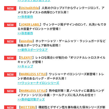
【
UnitedAthle
】人気のクロップドTからヴィンテージロンT、ア
NEW
メリカンテイストの肉厚ロンTが入荷！
>>秋冬新作
【
JOKER LABEL
】ヴィンテージ風デザインのロンT、丸洗いもでき
NEW
る大容量ナイロントートが登場！
>>秋冬新作
【
wundou
】ホッケーシャツ・ゲームシャツ・ラッシュガードなど
NEW
本格スポーツウェア新作も卸売！
>>新作スポーツウエア
【
FLEXFIT
】レトロな風合いが魅力の「オリジナルレトロスタイル
NEW
キャップ」が登場！
>>キャップ
【
MARKLESS STYLE
】ワッシャーナイロンシリーズ新登場！トレ
NEW
ンド感のあるバッグ・ポーチが入荷！
>>ワッシャーナイロンシリーズ
【
MARKLESS STYLE
】熱中症対策！夏ノベルティに最適なハンデ
NEW
ィファン・シリコン氷嚢・クールグッズに名入れもお任せ！
>>熱中症対策グッズ
【
MOTTERU
】機能性とデザイン性を兼ね備えた保冷シリーズが新
NEW