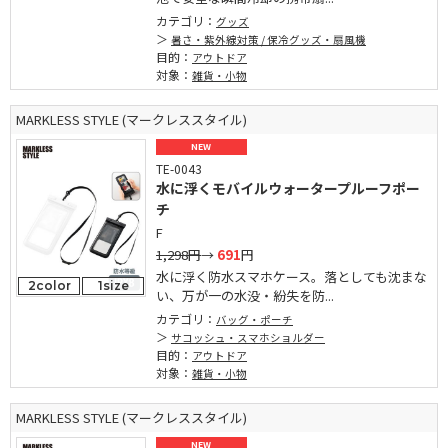
カテゴリ：
グッズ
暑さ・紫外線対策 / 保冷グッズ・扇風機
目的：
アウトドア
対象：
雑貨・小物
MARKLESS STYLE (マークレススタイル)
NEW
TE-0043
水に浮くモバイルウォータープルーフポー
チ
F
1,298円
→
691
円
水に浮く防水スマホケース。落としても沈まな
2color
1size
い、万が一の水没・紛失を防...
カテゴリ：
バッグ・ポーチ
サコッシュ・スマホショルダー
目的：
アウトドア
対象：
雑貨・小物
MARKLESS STYLE (マークレススタイル)
NEW