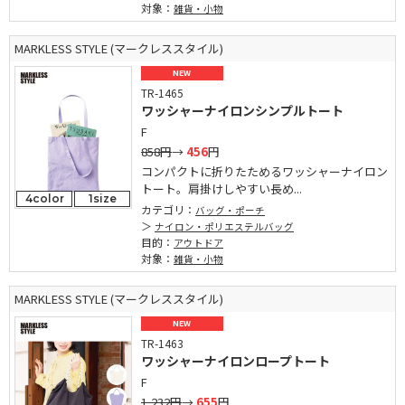
対象：
雑貨・小物
MARKLESS STYLE (マークレススタイル)
NEW
TR-1465
ワッシャーナイロンシンプルトート
F
858円
→
456
円
コンパクトに折りたためるワッシャーナイロン
トート。肩掛けしやすい長め...
4color
1size
カテゴリ：
バッグ・ポーチ
ナイロン・ポリエステルバッグ
目的：
アウトドア
対象：
雑貨・小物
MARKLESS STYLE (マークレススタイル)
NEW
TR-1463
ワッシャーナイロンロープトート
F
1,232円
→
655
円