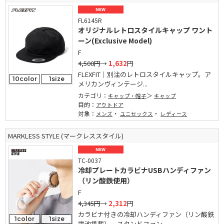
NEW
FL6145R
オリジナルレトロスタイルキャップ ワント
ーン(Exclusive Model)
F
4,500円
→
1,632
円
FLEXFIT｜別注のレトロスタイルキャップ。ア
10color
1size
メリカンヴィンテージ...
カテゴリ：
キャップ・帽子
キャップ
目的：
アウトドア
対象：
・
・
メンズ
ユニセックス
レディース
MARKLESS STYLE (マークレススタイル)
NEW
TC-0037
冷却プレートカラビナUSBハンディファン
（リン酸鉄使用）
F
4,345円
→
2,312
円
カラビナ付きの冷却ハンディファン（リン酸鉄
1color
1size
電池搭載）。スタンドファン...