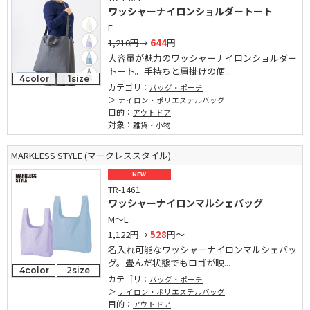
ワッシャーナイロンショルダートート
F
1,210円
→
644
円
大容量が魅力のワッシャーナイロンショルダー
トート。手持ちと肩掛けの便...
4color
1size
カテゴリ：
バッグ・ポーチ
ナイロン・ポリエステルバッグ
目的：
アウトドア
対象：
雑貨・小物
MARKLESS STYLE (マークレススタイル)
NEW
TR-1461
ワッシャーナイロンマルシェバッグ
M～L
1,122円
→
528
円～
名入れ可能なワッシャーナイロンマルシェバッ
グ。畳んだ状態でもロゴが映...
4color
2size
カテゴリ：
バッグ・ポーチ
ナイロン・ポリエステルバッグ
目的：
アウトドア