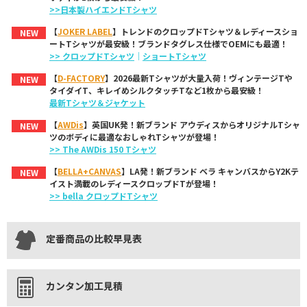
>>日本製ハイエンドTシャツ
【
JOKER LABEL
】トレンドのクロップドTシャツ＆レディースショ
NEW
ートTシャツが最安級！ブランドタグレス仕様でOEMにも最適！
>> クロップドTシャツ
｜
ショートTシャツ
【
D-FACTORY
】2026最新Tシャツが大量入荷！ヴィンテージTや
NEW
タイダイT、キレイめシルクタッチTなど1枚から最安級！
最新Tシャツ＆ジャケット
【
AWDis
】英国UK発！新ブランド アウディスからオリジナルTシャ
NEW
ツのボディに最適なおしゃれTシャツが登場！
>> The AWDis 150 Tシャツ
【
BELLA+CANVAS
】LA発！新ブランド ベラ キャンバスからY2Kテ
NEW
イスト満載のレディースクロップドTが登場！
>> bella クロップドTシャツ
定番商品の比較早見表
カンタン加工見積