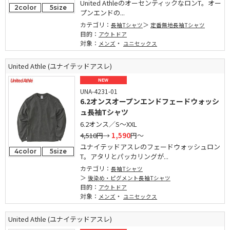
United AthleのオーセンティックなロンT。オー
2color
5size
プンエンドの...
カテゴリ：
長袖Tシャツ
定番無地長袖Tシャツ
目的：
アウトドア
対象：
・
メンズ
ユニセックス
United Athle (ユナイテッドアスレ)
NEW
UNA-4231-01
6.2オンスオープンエンドフェードウォッシ
ュ長袖Tシャツ
6.2オンス／S～XXL
4,510円
→
1,590
円～
ユナイテッドアスレのフェードウォッシュロン
4color
5size
T。アタリとパッカリングが...
カテゴリ：
長袖Tシャツ
後染め・ピグメント長袖Tシャツ
目的：
アウトドア
対象：
・
メンズ
ユニセックス
United Athle (ユナイテッドアスレ)