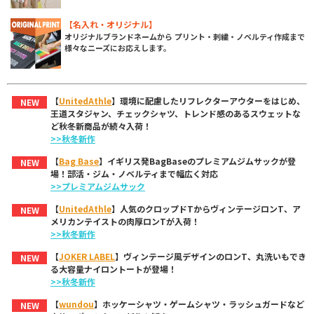
【名入れ・オリジナル】
オリジナルブランドネームから プリント・刺繍・ノベルティ作成まで
様々なニーズにお応えします。
【
UnitedAthle
】環境に配慮したリフレクターアウターをはじめ、
NEW
王道スタジャン、チェックシャツ、トレンド感のあるスウェットな
ど秋冬新商品が続々入荷！
>>秋冬新作
【
Bag Base
】イギリス発BagBaseのプレミアムジムサックが登
NEW
場！部活・ジム・ノベルティまで幅広く対応
>>プレミアムジムサック
【
UnitedAthle
】人気のクロップドTからヴィンテージロンT、ア
NEW
メリカンテイストの肉厚ロンTが入荷！
>>秋冬新作
【
JOKER LABEL
】ヴィンテージ風デザインのロンT、丸洗いもでき
NEW
る大容量ナイロントートが登場！
>>秋冬新作
【
wundou
】ホッケーシャツ・ゲームシャツ・ラッシュガードなど
NEW