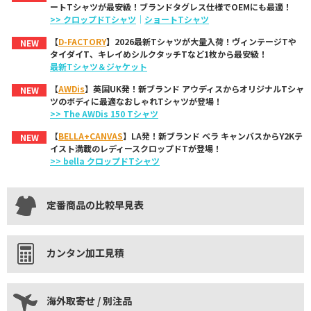
ートTシャツが最安級！ブランドタグレス仕様でOEMにも最適！
>> クロップドTシャツ
｜
ショートTシャツ
【
D-FACTORY
】2026最新Tシャツが大量入荷！ヴィンテージTや
NEW
タイダイT、キレイめシルクタッチTなど1枚から最安級！
最新Tシャツ＆ジャケット
【
AWDis
】英国UK発！新ブランド アウディスからオリジナルTシャ
NEW
ツのボディに最適なおしゃれTシャツが登場！
>> The AWDis 150 Tシャツ
【
BELLA+CANVAS
】LA発！新ブランド ベラ キャンバスからY2Kテ
NEW
イスト満載のレディースクロップドTが登場！
>> bella クロップドTシャツ
定番商品の比較早見表
カンタン加工見積
海外取寄せ / 別注品