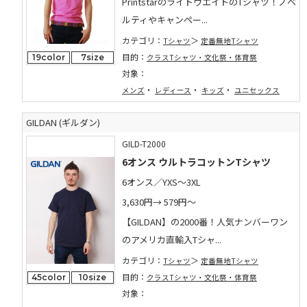
PrintstarのライトウエイトのTシャツ！ノベ
ルティやキャンペー...
カテゴリ：
Tシャツ
定番無地Tシャツ
目的：
19color
7size
クラスTシャツ・文化祭・体育祭
対象：
・
・
・
メンズ
レディース
キッズ
ユニセックス
GILDAN (ギルダン)
GILD-T2000
6オンス ウルトラコットンTシャツ
6オンス／YXS～3XL
3,630円→
579円～
【GILDAN】の2000番！人気ナンバーワン
のアメリカ直輸入Tシャ...
カテゴリ：
Tシャツ
定番無地Tシャツ
目的：
45color
10size
クラスTシャツ・文化祭・体育祭
対象：