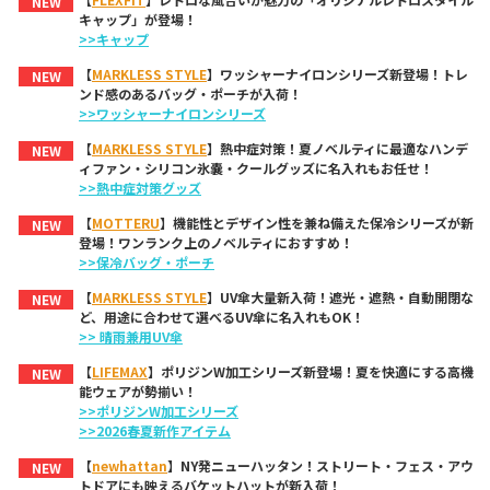
NEW
キャップ」が登場！
>>キャップ
【
MARKLESS STYLE
】ワッシャーナイロンシリーズ新登場！トレ
NEW
ンド感のあるバッグ・ポーチが入荷！
>>ワッシャーナイロンシリーズ
【
MARKLESS STYLE
】熱中症対策！夏ノベルティに最適なハンデ
NEW
ィファン・シリコン氷嚢・クールグッズに名入れもお任せ！
>>熱中症対策グッズ
【
MOTTERU
】機能性とデザイン性を兼ね備えた保冷シリーズが新
NEW
登場！ワンランク上のノベルティにおすすめ！
>>保冷バッグ・ポーチ
【
MARKLESS STYLE
】UV傘大量新入荷！遮光・遮熱・自動開閉な
NEW
ど、用途に合わせて選べるUV傘に名入れもOK！
>> 晴雨兼用UV傘
【
LIFEMAX
】ポリジンW加工シリーズ新登場！夏を快適にする高機
NEW
能ウェアが勢揃い！
>>ポリジンW加工シリーズ
>>2026春夏新作アイテム
【
newhattan
】NY発ニューハッタン！ストリート・フェス・アウ
NEW
トドアにも映えるバケットハットが新入荷！