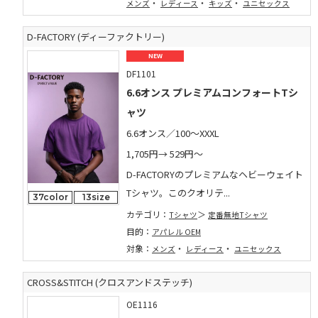
・
・
・
メンズ
レディース
キッズ
ユニセックス
D-FACTORY (ディーファクトリー)
NEW
DF1101
6.6オンス プレミアムコンフォートTシ
ャツ
6.6オンス／100～XXXL
1,705円→
529円～
D-FACTORYのプレミアムなヘビーウェイト
Tシャツ。このクオリテ...
37color
13size
カテゴリ：
Tシャツ
定番無地Tシャツ
目的：
アパレル OEM
対象：
・
・
メンズ
レディース
ユニセックス
CROSS&STITCH (クロスアンドステッチ)
OE1116