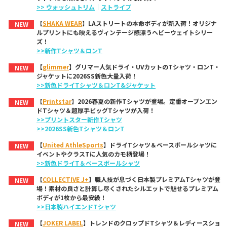
>> ウォッシュトリム
｜
ストライプ
【
SHAKA WEAR
】LAストリートの本命ボディが新入荷！オリジナ
NEW
ルプリントにも映えるヴィンテージ感漂うヘビーウェイトシリー
ズ！
>>新作Tシャツ＆ロンT
【
glimmer
】グリマー人気ドライ・UVカットのTシャツ・ロンT・
NEW
ジャケットに2026SS新色大量入荷！
>>新色ドライTシャツ＆ロンT&ジャケット
【
Printstar
】2026春夏の新作Tシャツが登場。定番オープンエン
NEW
ドTシャツ＆超厚手ビッグTシャツが入荷！
>>プリントスター新作Tシャツ
>>2026SS新色Tシャツ＆ロンT
【
United AthleSports
】ドライTシャツ＆ベースボールシャツに
NEW
イベントやクラスTに人気のカモ柄登場！
>>新色ドライT＆ベースボールシャツ
【
COLLECTIVE J+
】職人技が息づく日本製プレミアムTシャツが登
NEW
場！素材の良さと計算し尽くされたシルエットで魅せるプレミアム
ボディが1枚から最安級！
>>日本製ハイエンドTシャツ
【
JOKER LABEL
】トレンドのクロップドTシャツ＆レディースショ
NEW