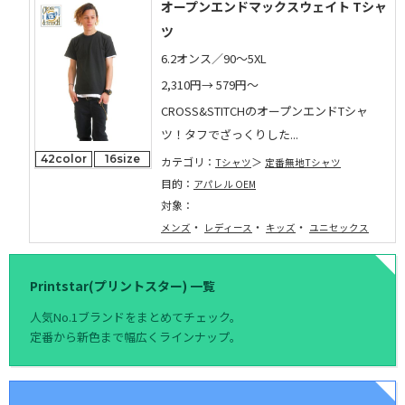
オープンエンドマックスウェイト Tシャ
ツ
6.2オンス／90～5XL
2,310円→
579円～
CROSS&STITCHのオープンエンドTシャ
ツ！タフでざっくりした...
42color
16size
カテゴリ：
Tシャツ
定番無地Tシャツ
目的：
アパレル OEM
対象：
・
・
・
メンズ
レディース
キッズ
ユニセックス
Printstar(プリントスター) 一覧
人気No.1ブランドをまとめてチェック。
定番から新色まで幅広くラインナップ。