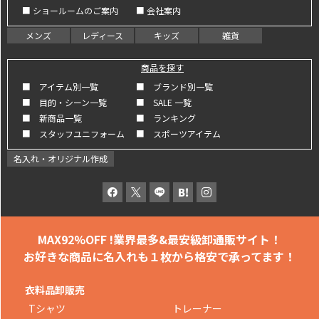
■ ショールームのご案内
■ 会社案内
メンズ
レディース
キッズ
雑貨
商品を探す
■ アイテム別一覧
■ ブランド別一覧
■ 目的・シーン一覧
■ SALE 一覧
■ 新商品一覧
■ ランキング
■ スタッフユニフォーム
■ スポーツアイテム
名入れ・オリジナル作成
MAX92%OFF !
業界最多&最安級卸通販サイト！
お好きな商品に名入れも
１枚から格安で承ってます！
衣料品卸販売
Tシャツ
トレーナー