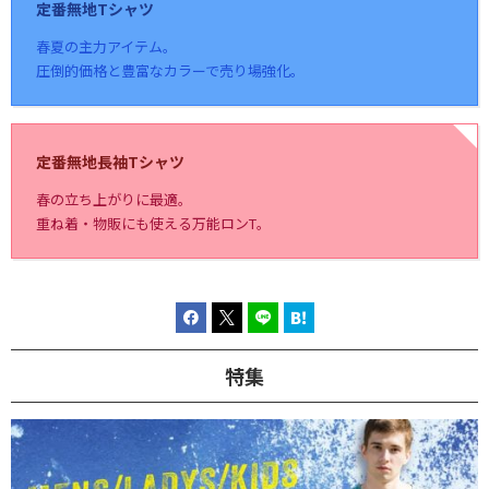
定番無地Tシャツ
春夏の主力アイテム。
圧倒的価格と豊富なカラーで売り場強化。
定番無地長袖Tシャツ
春の立ち上がりに最適。
重ね着・物販にも使える万能ロンT。
特集