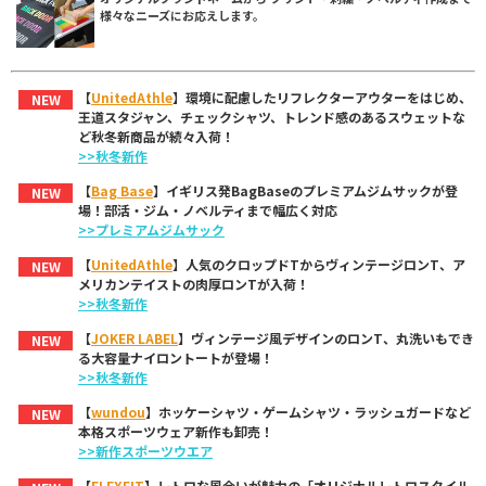
様々なニーズにお応えします。
【
UnitedAthle
】環境に配慮したリフレクターアウターをはじめ、
NEW
王道スタジャン、チェックシャツ、トレンド感のあるスウェットな
ど秋冬新商品が続々入荷！
>>秋冬新作
【
Bag Base
】イギリス発BagBaseのプレミアムジムサックが登
NEW
場！部活・ジム・ノベルティまで幅広く対応
>>プレミアムジムサック
【
UnitedAthle
】人気のクロップドTからヴィンテージロンT、ア
NEW
メリカンテイストの肉厚ロンTが入荷！
>>秋冬新作
【
JOKER LABEL
】ヴィンテージ風デザインのロンT、丸洗いもでき
NEW
る大容量ナイロントートが登場！
>>秋冬新作
【
wundou
】ホッケーシャツ・ゲームシャツ・ラッシュガードなど
NEW
本格スポーツウェア新作も卸売！
>>新作スポーツウエア
【
FLEXFIT
】レトロな風合いが魅力の「オリジナルレトロスタイル