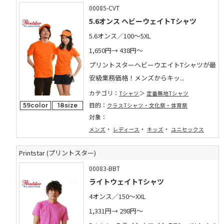
00085-CVT
5.6オンス ヘビーウェイトTシャツ
5.6オンス／100～5XL
1,650円→
438円～
プリントスターヘビーウエイトTシャツが最
安級業務価格！メンズからキッ...
カテゴリ：
Tシャツ
定番無地Tシャツ
目的：
59color
18size
クラスTシャツ・文化祭・体育祭
対象：
・
・
・
メンズ
レディース
キッズ
ユニセックス
Printstar (プリントスター)
00083-BBT
ライトウェイトTシャツ
4オンス／150～XXL
1,331円→
298円～