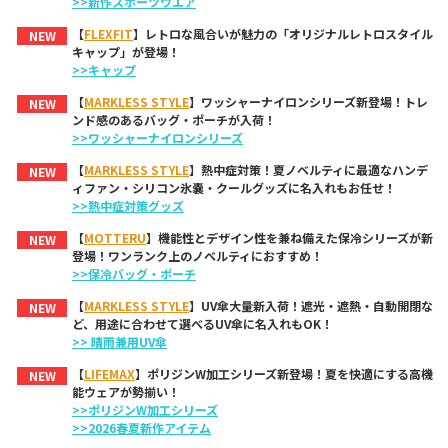
>>新作スポーツウエア
【
FLEXFIT
】レトロな風合いが魅力の「オリジナルレトロスタイル
NEW
キャップ」が登場！
>>キャップ
【
MARKLESS STYLE
】ワッシャーナイロンシリーズ新登場！トレ
NEW
ンド感のあるバッグ・ポーチが入荷！
>>ワッシャーナイロンシリーズ
【
MARKLESS STYLE
】熱中症対策！夏ノベルティに最適なハンデ
NEW
ィファン・シリコン氷嚢・クールグッズに名入れもお任せ！
>>熱中症対策グッズ
【
MOTTERU
】機能性とデザイン性を兼ね備えた保冷シリーズが新
NEW
登場！ワンランク上のノベルティにおすすめ！
>>保冷バッグ・ポーチ
【
MARKLESS STYLE
】UV傘大量新入荷！遮光・遮熱・自動開閉な
NEW
ど、用途に合わせて選べるUV傘に名入れもOK！
>> 晴雨兼用UV傘
【
LIFEMAX
】ポリジンW加工シリーズ新登場！夏を快適にする高機
NEW
能ウェアが勢揃い！
>>ポリジンW加工シリーズ
>>2026春夏新作アイテム