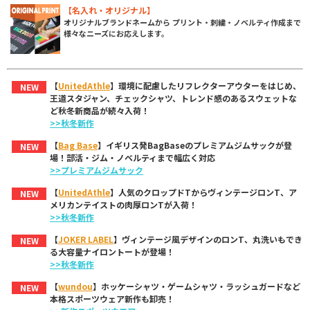
【名入れ・オリジナル】
オリジナルブランドネームから プリント・刺繍・ノベルティ作成まで
様々なニーズにお応えします。
【
UnitedAthle
】環境に配慮したリフレクターアウターをはじめ、
NEW
王道スタジャン、チェックシャツ、トレンド感のあるスウェットな
ど秋冬新商品が続々入荷！
>>秋冬新作
【
Bag Base
】イギリス発BagBaseのプレミアムジムサックが登
NEW
場！部活・ジム・ノベルティまで幅広く対応
>>プレミアムジムサック
【
UnitedAthle
】人気のクロップドTからヴィンテージロンT、ア
NEW
メリカンテイストの肉厚ロンTが入荷！
>>秋冬新作
【
JOKER LABEL
】ヴィンテージ風デザインのロンT、丸洗いもでき
NEW
る大容量ナイロントートが登場！
>>秋冬新作
【
wundou
】ホッケーシャツ・ゲームシャツ・ラッシュガードなど
NEW
本格スポーツウェア新作も卸売！