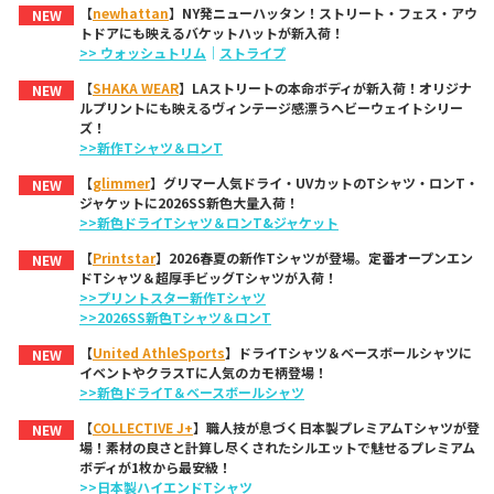
【
newhattan
】NY発ニューハッタン！ストリート・フェス・アウ
NEW
トドアにも映えるバケットハットが新入荷！
>> ウォッシュトリム
｜
ストライプ
【
SHAKA WEAR
】LAストリートの本命ボディが新入荷！オリジナ
NEW
ルプリントにも映えるヴィンテージ感漂うヘビーウェイトシリー
ズ！
>>新作Tシャツ＆ロンT
【
glimmer
】グリマー人気ドライ・UVカットのTシャツ・ロンT・
NEW
ジャケットに2026SS新色大量入荷！
>>新色ドライTシャツ＆ロンT&ジャケット
【
Printstar
】2026春夏の新作Tシャツが登場。定番オープンエン
NEW
ドTシャツ＆超厚手ビッグTシャツが入荷！
>>プリントスター新作Tシャツ
>>2026SS新色Tシャツ＆ロンT
【
United AthleSports
】ドライTシャツ＆ベースボールシャツに
NEW
イベントやクラスTに人気のカモ柄登場！
>>新色ドライT＆ベースボールシャツ
【
COLLECTIVE J+
】職人技が息づく日本製プレミアムTシャツが登
NEW
場！素材の良さと計算し尽くされたシルエットで魅せるプレミアム
ボディが1枚から最安級！
>>日本製ハイエンドTシャツ