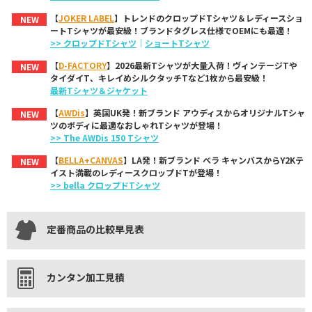
【
JOKER LABEL
】トレンドのクロップドTシャツ＆レディースショ
NEW
ートTシャツが最安級！ブランドタグレス仕様でOEMにも最適！
>> クロップドTシャツ
｜
ショートTシャツ
【
D-FACTORY
】2026最新Tシャツが大量入荷！ヴィンテージTや
NEW
タイダイT、キレイめシルクタッチTなど1枚から最安級！
最新Tシャツ＆ジャケット
【
AWDis
】英国UK発！新ブランド アウディスからオリジナルTシャ
NEW
ツのボディに最適なおしゃれTシャツが登場！
>> The AWDis 150 Tシャツ
【
BELLA+CANVAS
】LA発！新ブランド ベラ キャンバスからY2Kテ
NEW
イスト満載のレディースクロップドTが登場！
>> bella クロップドTシャツ
定番商品の比較早見表
カンタン加工見積