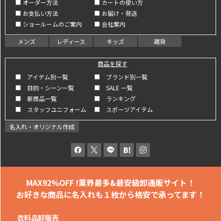
■ オーダー方法
■ カートの使い方
■ お支払い方法
■ お届け・発送
■ ショールームのご案内
■ 会社案内
メンズ
レディース
キッズ
雑貨
商品を探す
■ アイテム別一覧
■ ブランド別一覧
■ 目的・シーン一覧
■ SALE 一覧
■ 新商品一覧
■ ランキング
■ スタッフユニフォーム
■ スポーツアイテム
名入れ・オリジナル作成
MAX92%OFF !
業界最多&最安級卸通販サイト！
お好きな商品に名入れも
１枚から格安で承ってます！
衣料品卸販売