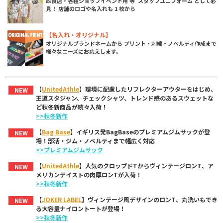
飲食店・各種ショップイベント用 等 スタッフユニフォーム として必
見！ 店舗のロゴや名入れも 1 枚から
【名入れ・オリジナル】
オリジナルブランドネームから プリント・刺繍・ノベルティ作成まで
様々なニーズにお応えします。
【
UnitedAthle
】環境に配慮したリフレクターアウターをはじめ、
NEW
王道スタジャン、チェックシャツ、トレンド感のあるスウェットな
ど秋冬新商品が続々入荷！
>>秋冬新作
【
Bag Base
】イギリス発BagBaseのプレミアムジムサックが登
NEW
場！部活・ジム・ノベルティまで幅広く対応
>>プレミアムジムサック
【
UnitedAthle
】人気のクロップドTからヴィンテージロンT、ア
NEW
メリカンテイストの肉厚ロンTが入荷！
>>秋冬新作
【
JOKER LABEL
】ヴィンテージ風デザインのロンT、丸洗いもでき
NEW
る大容量ナイロントートが登場！
>>秋冬新作