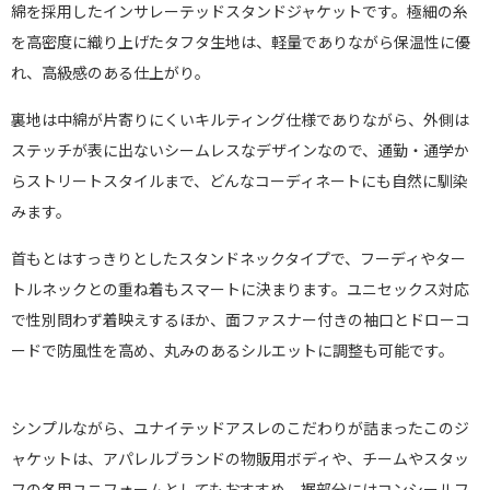
綿を採用したインサレーテッドスタンドジャケットです。極細の糸
を高密度に織り上げたタフタ生地は、軽量でありながら保温性に優
れ、高級感のある仕上がり。
裏地は中綿が片寄りにくいキルティング仕様でありながら、外側は
ステッチが表に出ないシームレスなデザインなので、通勤・通学か
らストリートスタイルまで、どんなコーディネートにも自然に馴染
みます。
首もとはすっきりとしたスタンドネックタイプで、フーディやター
トルネックとの重ね着もスマートに決まります。ユニセックス対応
で性別問わず着映えするほか、面ファスナー付きの袖口とドローコ
ードで防風性を高め、丸みのあるシルエットに調整も可能です。
シンプルながら、ユナイテッドアスレのこだわりが詰まったこのジ
ャケットは、アパレルブランドの物販用ボディや、チームやスタッ
フの冬用ユニフォームとしてもおすすめ。裾部分にはコンシールフ