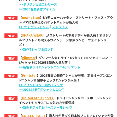
>>ポリジンW加工シリーズ
>>2026春夏新作アイテム
【
newhattan
】NY発ニューハッタン！ストリート・フェス・アウ
NEW
トドアにも映えるバケットハットが新入荷！
>> ウォッシュトリム
｜
ストライプ
【
SHAKA WEAR
】LAストリートの本命ボディが新入荷！オリジナ
NEW
ルプリントにも映えるヴィンテージ感漂うヘビーウェイトシリー
ズ！
>>新作Tシャツ＆ロンT
【
glimmer
】グリマー人気ドライ・UVカットのTシャツ・ロンT・
NEW
ジャケットに2026SS新色大量入荷！
>>新色ドライTシャツ＆ロンT&ジャケット
【
Printstar
】2026春夏の新作Tシャツが登場。定番オープンエン
NEW
ドTシャツ＆超厚手ビッグTシャツが入荷！
>>プリントスター新作Tシャツ
>>2026SS新色Tシャツ＆ロンT
【
United AthleSports
】ドライTシャツ＆ベースボールシャツに
NEW
イベントやクラスTに人気のカモ柄登場！
>>新色ドライT＆ベースボールシャツ
【
COLLECTIVE J+
】職人技が息づく日本製プレミアムTシャツが登
NEW