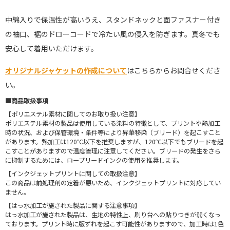
中綿入りで保温性が高いうえ、スタンドネックと面ファスナー付き
の袖口、裾のドローコードで冷たい風の侵入を防ぎます。真冬でも
安心して着用いただけます。
オリジナルジャケットの作成について
はこちらからお問合せくださ
い。
■商品取扱事項
【ポリエステル素材に関してのお取り扱い注意】
ポリエステル素材の製品は使用している染料の特徴として、プリントや熱加工
時の状況、および保管環境・条件等により昇華移染（ブリード）を起こすこと
があります。熱加工は120℃以下を推奨しますが、120℃以下でもブリードを起
こすことがありますので温度管理に注意してください。ブリードの発生をさら
に抑制するためには、ローブリードインクの使用を推奨します。
【インクジェットプリントに関しての取扱注意】
この商品は前処理剤の定着が悪いため、インクジェットプリントに対応してい
ません。
【はっ水加工が施された製品に関する注意事項】
はっ水加工が施された製品は、生地の特性上、刷り台への貼りつきが弱くなっ
ております。プリント時に版ずれを起こす可能性がありますので、加工時は1色