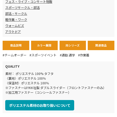
フェス・ライブ・コンサート物販
スポーツサークル・部活
部活・サークル
軽作業・ワーク
ウォームビズ
アウトドア
商品説明
カラー展開
同シリーズ
関連商品
#チームオーダー
#スポーツイベント
#通勤 通学
#作業着
QUALITY
素材： ポリエステル 100% タフタ
〈裏地〉ポリエステル 100％
〈保温材〉ポリエステル 100％
※ファスナーはYKK社製 ダブルスライダー（フロントファスナーのみ）
※加工用ファスナー（コンシールファスナー）
ポリエステル素材のお取り扱いについて