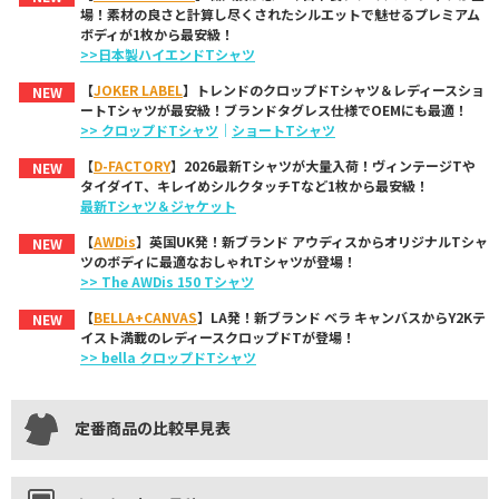
場！素材の良さと計算し尽くされたシルエットで魅せるプレミアム
ボディが1枚から最安級！
>>日本製ハイエンドTシャツ
【
JOKER LABEL
】トレンドのクロップドTシャツ＆レディースショ
NEW
ートTシャツが最安級！ブランドタグレス仕様でOEMにも最適！
>> クロップドTシャツ
｜
ショートTシャツ
【
D-FACTORY
】2026最新Tシャツが大量入荷！ヴィンテージTや
NEW
タイダイT、キレイめシルクタッチTなど1枚から最安級！
最新Tシャツ＆ジャケット
【
AWDis
】英国UK発！新ブランド アウディスからオリジナルTシャ
NEW
ツのボディに最適なおしゃれTシャツが登場！
>> The AWDis 150 Tシャツ
【
BELLA+CANVAS
】LA発！新ブランド ベラ キャンバスからY2Kテ
NEW
イスト満載のレディースクロップドTが登場！
>> bella クロップドTシャツ
定番商品の比較早見表