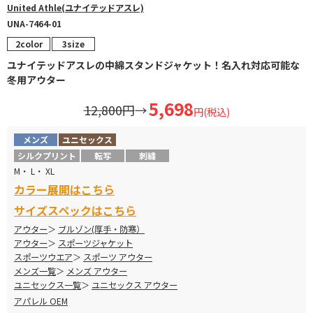
United Athle(ユナイテッドアスレ)
UNA-7464-01
2color
3size
ユナイテッドアスレの中綿スタンドジャケット！名入れ対応可能な
冬用アウター
5,698
12,800円
→
円(税込)
メンズ
ユニセックス
シルクプリント
転写
刺繍
M・ L・ XL
カラー展開はこちら
サイズスペックはこちら
アウター
ブルゾン(厚手・防寒）
アウター
スポーツジャケット
スポーツウエア
スポーツ アウター
メンズ一覧
メンズ アウター
ユニセックス一覧
ユニセックス アウター
アパレル OEM