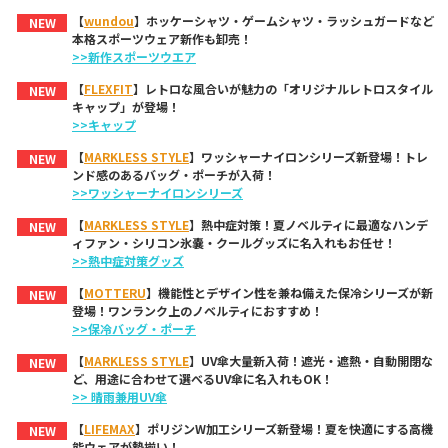
【
wundou
】ホッケーシャツ・ゲームシャツ・ラッシュガードなど
NEW
本格スポーツウェア新作も卸売！
>>新作スポーツウエア
【
FLEXFIT
】レトロな風合いが魅力の「オリジナルレトロスタイル
NEW
キャップ」が登場！
>>キャップ
【
MARKLESS STYLE
】ワッシャーナイロンシリーズ新登場！トレ
NEW
ンド感のあるバッグ・ポーチが入荷！
>>ワッシャーナイロンシリーズ
【
MARKLESS STYLE
】熱中症対策！夏ノベルティに最適なハンデ
NEW
ィファン・シリコン氷嚢・クールグッズに名入れもお任せ！
>>熱中症対策グッズ
【
MOTTERU
】機能性とデザイン性を兼ね備えた保冷シリーズが新
NEW
登場！ワンランク上のノベルティにおすすめ！
>>保冷バッグ・ポーチ
【
MARKLESS STYLE
】UV傘大量新入荷！遮光・遮熱・自動開閉な
NEW
ど、用途に合わせて選べるUV傘に名入れもOK！
>> 晴雨兼用UV傘
【
LIFEMAX
】ポリジンW加工シリーズ新登場！夏を快適にする高機
NEW
能ウェアが勢揃い！