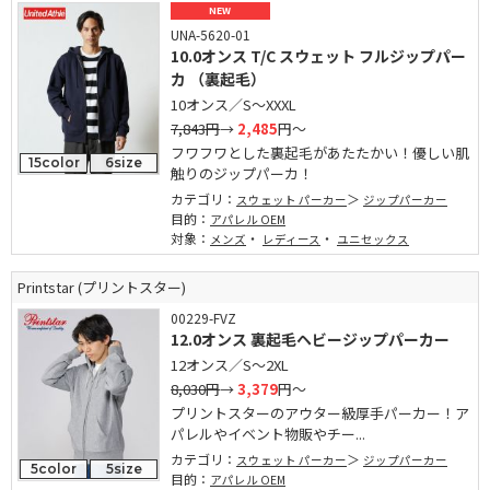
NEW
UNA-5620-01
10.0オンス T/C スウェット フルジップパー
カ （裏起毛）
10オンス／S～XXXL
7,843円
→
2,485
円～
フワフワとした裏起毛があたたかい！優しい肌
15color
6size
触りのジップパーカ！
カテゴリ：
スウェット パーカー
ジップパーカー
目的：
アパレル OEM
対象：
・
・
メンズ
レディース
ユニセックス
Printstar (プリントスター)
00229-FVZ
12.0オンス 裏起毛ヘビージップパーカー
12オンス／S～2XL
8,030円
→
3,379
円～
プリントスターのアウター級厚手パーカー！ア
パレルやイベント物販やチー...
カテゴリ：
スウェット パーカー
ジップパーカー
5color
5size
目的：
アパレル OEM