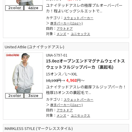
ユナイテッドアスレの極厚プルオーバーパー
2color
4size
カ！程よいビッグシルエットで...
カテゴリ：
スウェット パーカー
厚手パーカー(11oz～)
目的：
アウトドア
対象：
・
メンズ
ユニセックス
United Athle (ユナイテッドアスレ)
UNA-5797-01
15.0ozオープンエンドマグナムウェイトス
ウェットフルジップパーカ（裏起毛)
15オンス／L～XXL
18,100円
→
4,968
円～
ユナイテッドアスレの最厚フルジップパーカ！
極厚15オンスの裏起毛で...
2color
3size
カテゴリ：
スウェット パーカー
厚手パーカー(11oz～)
目的：
アウトドア
対象：
・
メンズ
ユニセックス
MARKLESS STYLE (マークレススタイル)