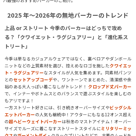
パ最強のおすすめパーカーのご紹介。
2025 年～2026年の無地パーカーのトレンド
上品 or ストリート 今季のパーカーはどっちで攻め
る？「クワイエット・ラグジュアリー」と「進化系ス
トリート」
今季は単なるカジュアルウェアではなく、裏ベロアやダンボール
ニットなどの上質素材を選び、控えめなロゴを施した
クワイエッ
ト・ラグジュアリー
なスタイルが人気を集めます。同素材パンツ
との
セットアップコーデ
や、ワントーンでまとめた、清潔感や余
裕のある大人っぽい着こなしがトレンド！
クロップド丈パーカー
で、インナーやボトムスとのバランスで遊ぶスタイルを楽しむの
もアリですよ！
一方ストリート好きには、引き続きオーバーサイズや
ビッグシル
エットパーカー
の人気も継続中！アウターにもなる12オンス超え
の
超ヘビーウェイトパーカー
は秋冬のマストアイテム！オーバー
サイズでルーズに着こなすストリートスタイルに
ミリタリーミッ
クス
や
ガーメントダイ
・クラックプリントなどで、古着のムードを