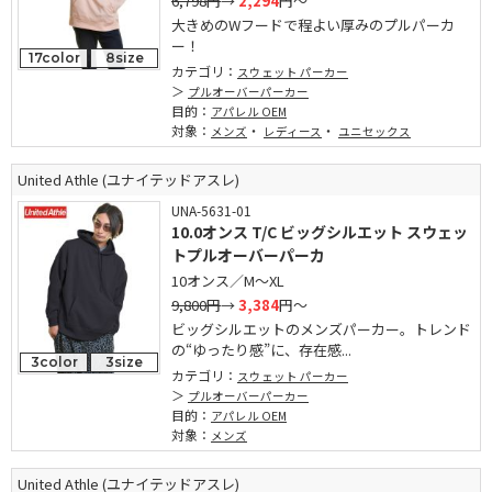
6,798円
→
2,294
円～
大きめのWフードで程よい厚みのプルパーカ
ー！
17color
8size
カテゴリ：
スウェット パーカー
プルオーバーパーカー
目的：
アパレル OEM
対象：
・
・
メンズ
レディース
ユニセックス
United Athle (ユナイテッドアスレ)
UNA-5631-01
10.0オンス T/C ビッグシルエット スウェッ
トプルオーバーパーカ
10オンス／M～XL
9,800円
→
3,384
円～
ビッグシルエットのメンズパーカー。トレンド
の“ゆったり感”に、存在感...
3color
3size
カテゴリ：
スウェット パーカー
プルオーバーパーカー
目的：
アパレル OEM
対象：
メンズ
United Athle (ユナイテッドアスレ)