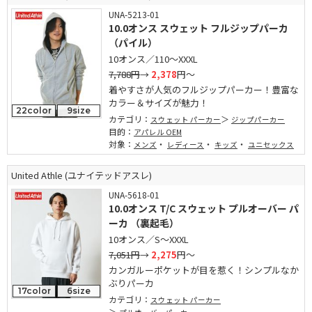
UNA-5213-01
10.0オンス スウェット フルジップパーカ
（パイル）
10オンス／110～XXXL
7,788円
→
2,378
円～
着やすさが人気のフルジップパーカー！豊富な
カラー＆サイズが魅力！
22color
9size
カテゴリ：
スウェット パーカー
ジップパーカー
目的：
アパレル OEM
対象：
・
・
・
メンズ
レディース
キッズ
ユニセックス
United Athle (ユナイテッドアスレ)
UNA-5618-01
10.0オンス T/C スウェット プルオーバー パ
ーカ （裏起毛）
10オンス／S～XXXL
7,051円
→
2,275
円～
カンガルーポケットが目を惹く！シンプルなか
ぶりパーカ
17color
6size
カテゴリ：
スウェット パーカー