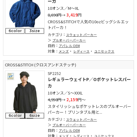
ーカ
10オンス／M～XL
8,690円
→
3,419
円
CROSS&STITCHで人気の10ozビッグシルエッ
トパーカ！
6color
3size
カテゴリ：
スウェット パーカー
プルオーバーパーカー
目的：
アパレル OEM
対象：
・
・
メンズ
レディース
ユニセックス
CROSS&STITCH (クロスアンドステッチ)
SP2252
レギュラーウェイトP／Oポケットレスパー
カ
10オンス／S～XXXL
4,950円
→
2,159
円～
スタイリッシュなポケットレスのプルオーバー
パーカー！プリンタブル用と...
6color
6size
カテゴリ：
スウェット パーカー
プルオーバーパーカー
目的：
アパレル OEM
対象：
・
・
メンズ
レディース
ユニセックス