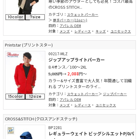
寒い季節のアウターとしても必見！コスパ最高
のCROSS STITCH...
カテゴリ：
スウェット パーカー
10color
7size
厚手パーカー(11oz～)
目的：
アパレル OEM
対象：
・
・
・
メンズ
レディース
キッズ
ユニセックス
Printstar (プリントスター)
00217-MLZ
ジップアップライトパーカー
8.4オンス／100～2XL
5,005円
→
2,088
円～
カラー&サイズ豊富で大人気！年間通して羽織
れる プリントスターのライ...
カテゴリ：
スウェット パーカー
ジップパーカー
15color
12size
目的：
アパレル OEM
対象：
・
・
メンズ
レディース
ユニセックス
CROSS&STITCH (クロスアンドステッチ)
BP2281
レギュラーウェイト ビッグシルエットP/0パ