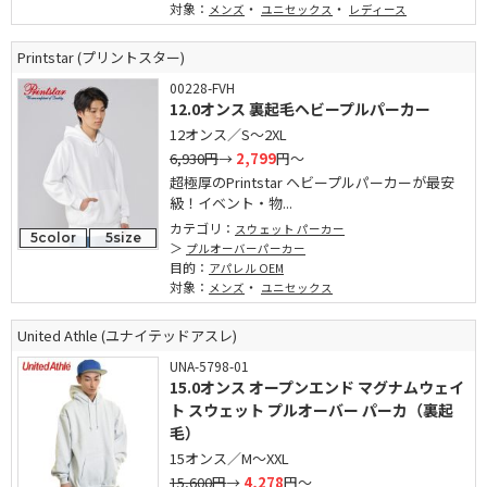
対象：
・
・
メンズ
ユニセックス
レディース
Printstar (プリントスター)
00228-FVH
12.0オンス 裏起毛ヘビープルパーカー
12オンス／S～2XL
6,930円
→
2,799
円～
超極厚のPrintstar ヘビープルパーカーが最安
級！イベント・物...
カテゴリ：
スウェット パーカー
5color
5size
プルオーバーパーカー
目的：
アパレル OEM
対象：
・
メンズ
ユニセックス
United Athle (ユナイテッドアスレ)
UNA-5798-01
15.0オンス オープンエンド マグナムウェイ
ト スウェット プルオーバー パーカ（裏起
毛）
15オンス／M～XXL
15,600円
→
4,278
円～