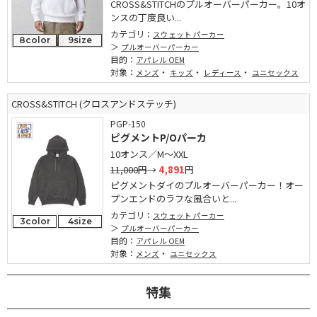
CROSS&STITCHのプルオーバーパーカー。10オ
ンスの丁度良い...
カテゴリ：
スウェット パーカー
8color
9size
プルオーバーパーカー
目的：
アパレル OEM
対象：
・
・
・
メンズ
キッズ
レディース
ユニセックス
CROSS&STITCH (クロスアンドステッチ)
PGP-150
ピグメントP/Oパーカ
10オンス／M～XXL
11,000円
→
4,891
円
ピグメントダイのプルオーバーパーカー！オー
プンエンドのラフな風合いと...
カテゴリ：
スウェット パーカー
3color
4size
プルオーバーパーカー
目的：
アパレル OEM
対象：
・
メンズ
ユニセックス
特集