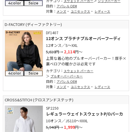
カテゴリ：
スウェット パーカー
ジップパーカー
4color
5size
目的：
アパレル OEM
対象：
・
・
メンズ
ユニセックス
レディース
D-FACTORY (ディーファクトリー)
DF1407
12オンス プラチナプルオーバーフーディ
12オンス／S～XXL
5,610円
→
2,114
円～
上質な着心地のプルオーバーパーカー！厚手×
裏ベロアの暖かさは必見です
カテゴリ：
スウェット パーカー
4color
5size
プルオーバーパーカー
目的：
アパレル OEM
対象：
・
・
メンズ
ユニセックス
レディース
CROSS&STITCH (クロスアンドステッチ)
SP2250
レギュラーウェイトスウェットP/Oパーカ
10オンス／JS110～XXXL
5,940円
→
1,999
円～