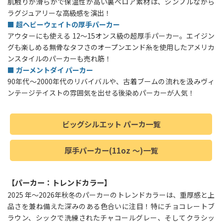
肌触りが滑らかで保温性が高い裏ベロア素材は、シンプルながら
ラグジュアリーな高級感を演出！
■ 超ヘビーウェイトの厚手パーカー
アウターにも使える 12〜15オンス級の超厚手パーカー。エイジン
グも楽しめる無骨なタフさのオープンエンド糸を使用したアメリカ
ンスタイルのパーカーも売れ筋！
■ ガーメントダイ パーカー
90年代〜2000年代のリバイバルや、古着ブームの流れを汲みヴィ
ンテージテイストの雰囲気を出せる後染めパーカーが人気！
ビッグシルエット パーカ一覧
厚手パーカー(11oz 〜)一覧
【パーカー：トレンドカラー】
2025 年～2026年秋冬のパーカーのトレンドカラーは、重厚感と上
品さを兼ね備えた深みのある色合いに注目！特にチョコレートブ
ラウン、シックで洗練されたチャコールグレー、そしてクラシッ