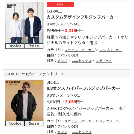
NEW
TA1-0011
カスタムデザインフルジップパーカー
8.4オンス／S～4XL
7,150円
→
3,219
円～
軽量で羽織りやすいフルジップパーカー！オリ
ジナルのライトアウター用ボ...
9color
7size
カテゴリ：
スウェット パーカー
ジップパーカー
目的：
アパレル OEM
対象：
・
・
メンズ
ユニセックス
レディース
D-FACTORY (ディーファクトリー)
DF1411
8.8オンス ハイパーフルジップパーカー
8.8オンス／S～XXL
4,840円
→
2,069
円～
D-FACTORYのハイパージップパーカー。 吸汗
速乾・耐久性に優れ...
カテゴリ：
スウェット パーカー
ジップパーカー
4color
5size
目的：
アパレル OEM
対象：
・
メンズ
ユニセックス