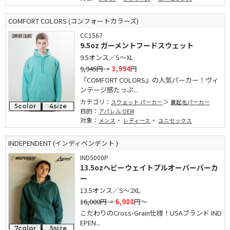
COMFORT COLORS (コンフォートカラーズ)
CC1567
9.5oz ガーメントフードスウェット
9.5オンス／S～XL
9,945円
→
3,994
円
『COMFORT COLORS』の人気パーカー！ヴィ
ンテージ感たっぷ...
カテゴリ：
スウェット パーカー
裏起毛パーカー
5color
4size
目的：
アパレル OEM
対象：
・
・
メンズ
レディース
ユニセックス
INDEPENDENT (インディペンデント )
IND5000P
13.5ozヘビーウェイトプルオーバーパーカ
ー
13.5オンス／S～2XL
16,000円
→
6,988
円～
こだわりのCross-Grain仕様！USAブランド IND
EPEN...
7color
5size