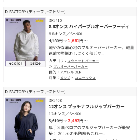
D-FACTORY (ディーファクトリー)
DF1410
8.8オンス ハイパープルオーバーフーディ
8.8オンス／S～XXL
4,180円
→
1,661
円～
軽やかな着心地のプルオーバーパーカー。軽量
速乾で型崩れしにくく部活や...
カテゴリ：
スウェット パーカー
4color
5size
プルオーバーパーカー
目的：
アパレル OEM
対象：
・
メンズ
ユニセックス
D-FACTORY (ディーファクトリー)
DF1408
12オンス プラチナフルジップパーカー
12オンス／S～XXL
5,610円
→
2,492
円～
厚手×裏ベロアのフルジップパーカーが最安
級！ おしゃれも防寒もこれ一...