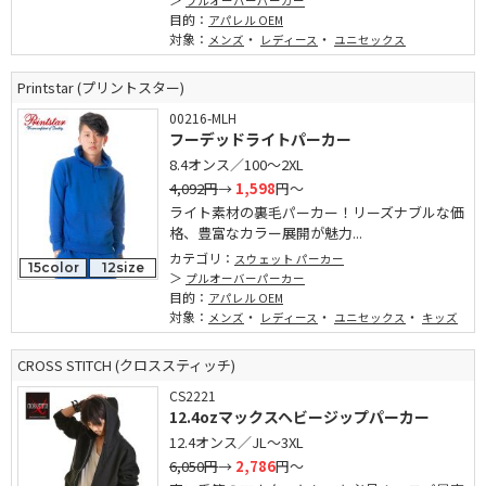
プルオーバーパーカー
目的：
アパレル OEM
対象：
・
・
メンズ
レディース
ユニセックス
Printstar (プリントスター)
00216-MLH
フーデッドライトパーカー
8.4オンス／100～2XL
4,092円
→
1,598
円～
ライト素材の裏毛パーカー！リーズナブルな価
格、豊富なカラー展開が魅力...
カテゴリ：
スウェット パーカー
15color
12size
プルオーバーパーカー
目的：
アパレル OEM
対象：
・
・
・
メンズ
レディース
ユニセックス
キッズ
CROSS STITCH (クロススティッチ)
CS2221
12.4ozマックスヘビージップパーカー
12.4オンス／JL～3XL
6,050円
→
2,786
円～