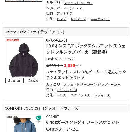
カテゴリ：
スウェット パーカー
厚手パーカー(11oz～)
目的：
アウトドア
対象：
・
・
メンズ
レディース
ユニセックス
United Athle (ユナイテッドアスレ)
UNA-5621-01
10.0オンス T/C ボックスシルエット スウェ
ット フルジップ パーカ（裏起毛）
10オンス／S～XL
9,280円
→
3,896
円～
ユナイテッドアスレの旬パーカー！短丈ボック
スシルエットが今ドキ
5color
4size
カテゴリ：
スウェット パーカー
ジップパーカー
目的：
アパレル OEM
対象：
・
・
メンズ
ユニセックス
レディース
COMFORT COLORS (コンフォートカラーズ)
CC1467
6.4ozガーメントダイ フードスウェット
6.4オンス／S～2XL