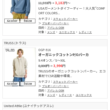
11,593円
→
3,182
円～
USAガーメントダイフーディー！大人気”COMF
ORT COLORS...
カテゴリ：
スウェット パーカー
4color
5size
プルオーバーパーカー
目的：
アパレル OEM
対象：
・
・
メンズ
ユニセックス
レディース
TRUSS (トラス)
OGP-916
オーガニックコットンP/Oパーカ
9.4オンス／S～XXL
8,800円
→
3,996
円
TRUSSのオーガニックコットンパーカー。エコ
素材でCSR活動や環境...
カテゴリ：
スウェット パーカー
4color
5size
プルオーバーパーカー
目的：
アパレル OEM
対象：
・
・
メンズ
レディース
ユニセックス
United Athle (ユナイテッドアスレ)