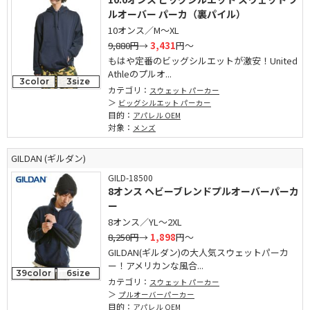
ルオーバー パーカ（裏パイル）
10オンス／M～XL
9,880円
→
3,431
円～
もはや定番のビッグシルエットが激安！United
Athleのプルオ...
3color
3size
カテゴリ：
スウェット パーカー
ビッグシルエット パーカー
目的：
アパレル OEM
対象：
メンズ
GILDAN (ギルダン)
GILD-18500
8オンス ヘビーブレンドプルオーバーパーカ
ー
8オンス／YL～2XL
8,250円
→
1,898
円～
GILDAN(ギルダン)の大人気スウェットパーカ
ー！アメリカンな風合...
39color
6size
カテゴリ：
スウェット パーカー
プルオーバーパーカー
目的：
アパレル OEM