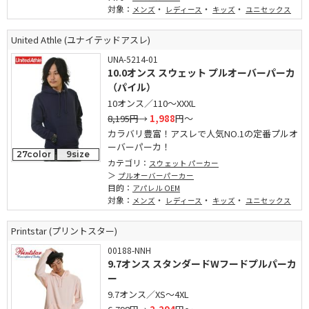
対象：
・
・
・
メンズ
レディース
キッズ
ユニセックス
United Athle (ユナイテッドアスレ)
UNA-5214-01
10.0オンス スウェット プルオーバーパーカ
（パイル）
10オンス／110～XXXL
8,195円
→
1,988
円～
カラバリ豊富！アスレで人気NO.1の定番プルオ
ーバーパーカ！
27color
9size
カテゴリ：
スウェット パーカー
プルオーバーパーカー
目的：
アパレル OEM
対象：
・
・
・
メンズ
レディース
キッズ
ユニセックス
Printstar (プリントスター)
00188-NNH
9.7オンス スタンダードWフードプルパーカ
ー
9.7オンス／XS～4XL