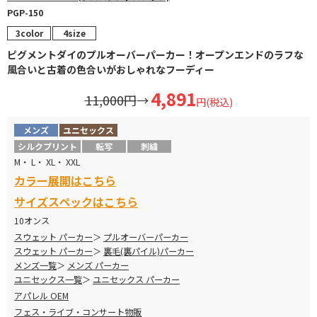
PGP-150
3color
4size
ピグメントダイのプルオーバーパーカー！オープンエンドのラフな
風合いと古着の色合いがおしゃれなフーディー
4,891
11,000円
→
円(税込)
メンズ
ユニセックス
シルクプリント
転写
刺繍
M・ L・ XL・ XXL
カラー展開はこちら
サイズスペックはこちら
10オンス
スウェット パーカー
プルオーバーパーカー
スウェット パーカー
裏毛(裏パイル)パーカー
メンズ一覧
メンズ パーカー
ユニセックス一覧
ユニセックス パーカー
アパレル OEM
フェス・ライブ・コンサート物販