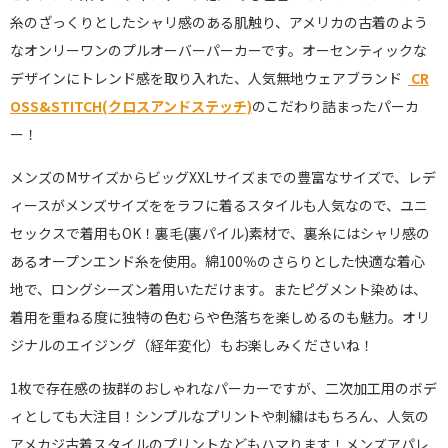
糸のざっくりとしたシャリ感のある肌触り、アメリカの古着のよう
なオンリーワンのプルオーバーパーカーです。オーセンティックな
デザインにトレンド感を取り入れた、人気無地ウェアブランド
CR
OSS&STITCH(クロスアンドステッチ)
のこだわり詰まったパーカ
ー！
メンズのMサイズからビッグXXLサイズまでの豊富なサイズで、レデ
ィースがメンズサイズををラフに着るスタイルも人気なので、ユニ
セックスで着用もOK！裏毛(裏パイル)素材で、裏糸にはシャリ感の
あるオープンエンド糸を使用。綿100％のさらりとした快適な着心
地で、ロングシーズン着用いただけます。またピグメント染めは、
着用を重ねる度に独特の色むらや色落ちを楽しめるのも魅力。オリ
ジナルのエイジング（経年変化）もお楽しみくださいね！
1枚で存在感の抜群のおしゃれなパーカーですが、二次加工用のボデ
ィとしても大注目！シンプルなプリントや刺繍はもちろん、人気の
アメカジ古着スタイルのプリントなどもハマります！メンズアパレ