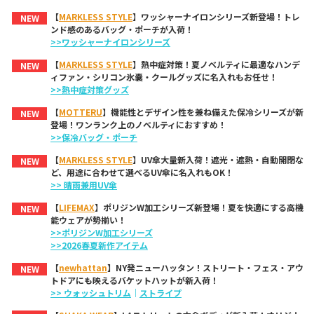
【
MARKLESS STYLE
】ワッシャーナイロンシリーズ新登場！トレ
NEW
ンド感のあるバッグ・ポーチが入荷！
>>ワッシャーナイロンシリーズ
【
MARKLESS STYLE
】熱中症対策！夏ノベルティに最適なハンデ
NEW
ィファン・シリコン氷嚢・クールグッズに名入れもお任せ！
>>熱中症対策グッズ
【
MOTTERU
】機能性とデザイン性を兼ね備えた保冷シリーズが新
NEW
登場！ワンランク上のノベルティにおすすめ！
>>保冷バッグ・ポーチ
【
MARKLESS STYLE
】UV傘大量新入荷！遮光・遮熱・自動開閉な
NEW
ど、用途に合わせて選べるUV傘に名入れもOK！
>> 晴雨兼用UV傘
【
LIFEMAX
】ポリジンW加工シリーズ新登場！夏を快適にする高機
NEW
能ウェアが勢揃い！
>>ポリジンW加工シリーズ
>>2026春夏新作アイテム
【
newhattan
】NY発ニューハッタン！ストリート・フェス・アウ
NEW
トドアにも映えるバケットハットが新入荷！
>> ウォッシュトリム
｜
ストライプ