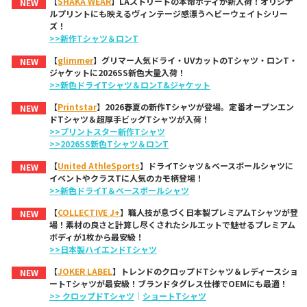
【
SHAKA WEAR
】LAストリートの本命ボディが新入荷！オリジナ
NEW
ルプリントにも映えるヴィンテージ感漂うヘビーウェイトシリー
ズ！
>>新作Tシャツ＆ロンT
【
glimmer
】グリマー人気ドライ・UVカットのTシャツ・ロンT・
NEW
ジャケットに2026SS新色大量入荷！
>>新色ドライTシャツ＆ロンT&ジャケット
【
Printstar
】2026春夏の新作Tシャツが登場。定番オープンエン
NEW
ドTシャツ＆超厚手ビッグTシャツが入荷！
>>プリントスター新作Tシャツ
>>2026SS新色Tシャツ＆ロンT
【
United AthleSports
】ドライTシャツ＆ベースボールシャツに
NEW
イベントやクラスTに人気のカモ柄登場！
>>新色ドライT＆ベースボールシャツ
【
COLLECTIVE J+
】職人技が息づく日本製プレミアムTシャツが登
NEW
場！素材の良さと計算し尽くされたシルエットで魅せるプレミアム
ボディが1枚から最安級！
>>日本製ハイエンドTシャツ
【
JOKER LABEL
】トレンドのクロップドTシャツ＆レディースショ
NEW
ートTシャツが最安級！ブランドタグレス仕様でOEMにも最適！
>> クロップドTシャツ
｜
ショートTシャツ