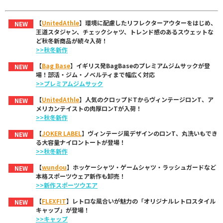
【
UnitedAthle
】環境に配慮したリフレクターアウターをはじめ、
NEW
王道スタジャン、チェックシャツ、トレンド感のあるスウェットな
ど秋冬新商品が続々入荷！
>>秋冬新作
【
Bag Base
】イギリス発BagBaseのプレミアムジムサックが登
NEW
場！部活・ジム・ノベルティまで幅広く対応
>>プレミアムジムサック
【
UnitedAthle
】人気のクロップドTからヴィンテージロンT、ア
NEW
メリカンテイストの肉厚ロンTが入荷！
>>秋冬新作
【
JOKER LABEL
】ヴィンテージ風デザインのロンT、丸洗いもでき
NEW
る大容量ナイロントートが登場！
>>秋冬新作
【
wundou
】ホッケーシャツ・ゲームシャツ・ラッシュガードなど
NEW
本格スポーツウェア新作も卸売！
>>新作スポーツウエア
【
FLEXFIT
】レトロな風合いが魅力の「オリジナルレトロスタイル
NEW
キャップ」が登場！
>>キャップ