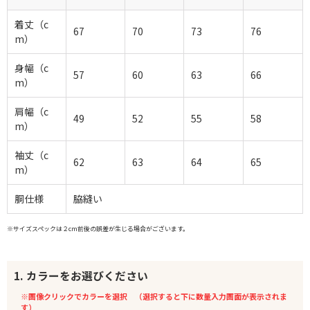
着丈（c
67
70
73
76
m）
身幅（c
57
60
63
66
m）
肩幅（c
49
52
55
58
m）
袖丈（c
62
63
64
65
m）
胴仕様
脇縫い
※サイズスペックは２cm前後の誤差が生じる場合がございます。
1. カラーをお選びください
※画像クリックでカラーを選択 （選択すると下に数量入力画面が表示されま
す）