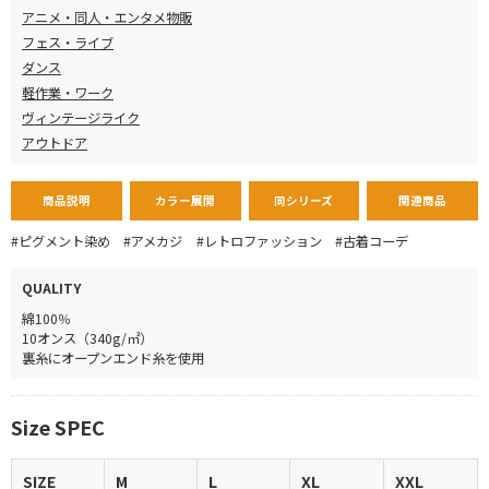
アニメ・同人・エンタメ物販
フェス・ライブ
ダンス
軽作業・ワーク
ヴィンテージライク
アウトドア
商品説明
カラー展開
同シリーズ
関連商品
#ピグメント染め
#アメカジ
#レトロファッション
#古着コーデ
QUALITY
綿100％
10オンス（340g/㎡）
裏糸にオープンエンド糸を使用
Size SPEC
SIZE
M
L
XL
XXL