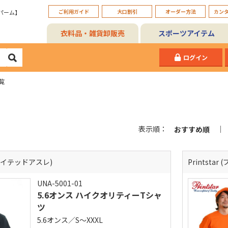
ご利用ガイド
大口割引
オーダー方法
カン
パーム】
衣料品・雑貨卸販売
スポーツアイテム
ログイン
覧
表示順：
おすすめ順
 (ユナイテッドアスレ)
Printsta
UNA-5001-01
5.6オンス ハイクオリティーTシャ
ツ
5.6オンス／S～XXXL