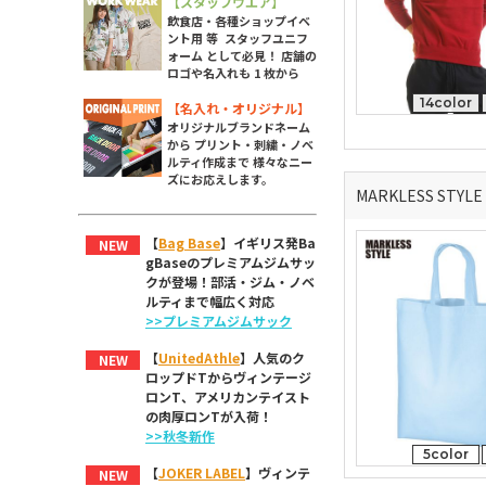
【スタッフウエア】
飲食店・各種ショップイベ
ント用 等 スタッフユニフ
ォーム として必見！ 店舗の
ロゴや名入れも 1 枚から
14color
【名入れ・オリジナル】
オリジナルブランドネーム
から プリント・刺繍・ノベ
ルティ作成まで 様々なニー
ズにお応えします。
MARKLESS STY
【
Bag Base
】イギリス発Ba
NEW
gBaseのプレミアムジムサッ
クが登場！部活・ジム・ノベ
ルティまで幅広く対応
>>プレミアムジムサック
【
UnitedAthle
】人気のク
NEW
ロップドTからヴィンテージ
ロンT、アメリカンテイスト
の肉厚ロンTが入荷！
>>秋冬新作
5color
【
JOKER LABEL
】ヴィンテ
NEW