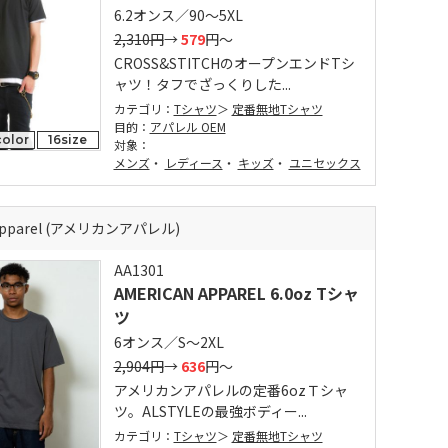
6.2オンス／90～5XL
2,310円
→
579
円～
CROSS&STITCHのオープンエンドTシ
ャツ！タフでざっくりした...
カテゴリ：
Tシャツ
定番無地Tシャツ
目的：
アパレル OEM
olor
16size
対象：
メンズ
・
レディース
・
キッズ
・
ユニセックス
 Apparel (アメリカンアパレル)
AA1301
AMERICAN APPAREL 6.0oz Tシャ
ツ
6オンス／S～2XL
2,904円
→
636
円～
アメリカンアパレルの定番6ozＴシャ
ツ。ALSTYLEの最強ボディー...
カテゴリ：
Tシャツ
定番無地Tシャツ