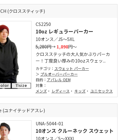
ITCH (クロススティッチ)
CS2250
10oz レギュラーパーカー
10オンス／JS～5XL
5,280円
→
1,898
円～
クロスステッチの大人気かぶりパーカ
ー！丁度良い厚みの10ozスウェッ...
カテゴリ：
スウェット パーカー
プルオーバーパーカー
目的：
アパレル OEM
対象：
color
11size
メンズ
・
レディース
・
キッズ
・
ユニセックス
thle (ユナイテッドアスレ)
UNA-5044-01
10オンス クルーネック スウェット
10オンス／S～XXXL