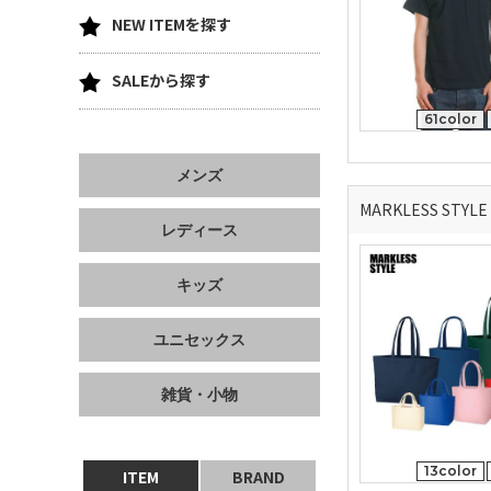
NEW ITEMを探す
SALEから探す
61color
メンズ
MARKLESS STY
レディース
キッズ
ユニセックス
雑貨・小物
13color
ITEM
BRAND