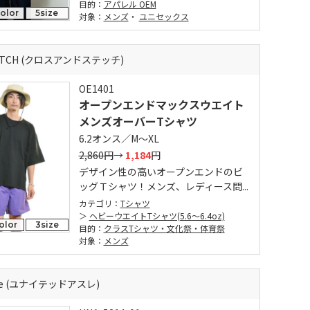
目的：
アパレル OEM
color
5size
対象：
メンズ
・
ユニセックス
TITCH (クロスアンドステッチ)
OE1401
オープンエンドマックスウエイト
メンズオーバーTシャツ
6.2オンス／M～XL
2,860円
→
1,184
円
デザイン性の高いオープンエンドのビ
ッグＴシャツ！メンズ、レディース問...
カテゴリ：
Tシャツ
ヘビーウエイトTシャツ(5.6～6.4oz)
olor
3size
目的：
クラスTシャツ・文化祭・体育祭
対象：
メンズ
thle (ユナイテッドアスレ)