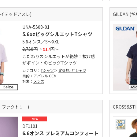
 (ユナイテッドアスレ)
GILDAN (
UNA-5508-01
5.6ozビッグシルエットTシャツ
5.6オンス／S～XXL
2,750円
→
917
円～
こだわりのシルエットが絶妙！抜け感
がポイントのビッグTシャツ
カテゴリ：
Tシャツ
定番無地Tシャツ
目的：
アパレル OEM
対象：
メンズ
5size
45c
ディーファクトリー)
CROSS&S
NEW
DF1101
6.6オンス プレミアムコンフォート