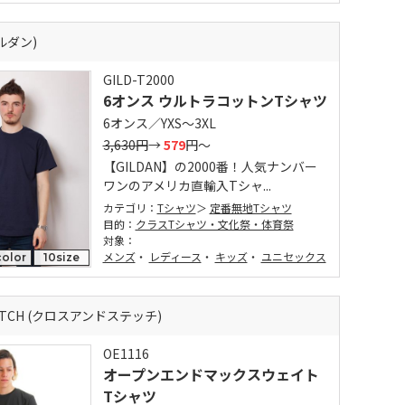
ギルダン)
GILD-T2000
6オンス ウルトラコットンTシャツ
6オンス／YXS～3XL
3,630円
→
579
円～
【GILDAN】の2000番！人気ナンバー
ワンのアメリカ直輸入Tシャ...
カテゴリ：
Tシャツ
定番無地Tシャツ
目的：
クラスTシャツ・文化祭・体育祭
対象：
メンズ
・
レディース
・
キッズ
・
ユニセックス
olor
10size
TITCH (クロスアンドステッチ)
OE1116
オープンエンドマックスウェイト
Tシャツ