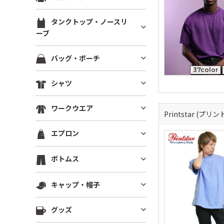
ブ）
スウェットカーディガン
ブルゾン(裏地あり)
裏起毛パーカー
ジャージ トラックジャケット
定番無地長袖Tシャツ
ラグランTシャツ
半袖スウェット
タンクトップ・ノースリ
ブルゾン(厚手・防寒）
ドライスウェット パーカー
ジャージ トラックパンツ
ドライ・機能性長袖Tシャツ
ーブ
後染め・タイダイTシャツ
イベントブルゾン
ビッグシルエット パーカー
ハーフパンツ・ショーツ
薄手長袖Tシャツ(4.9oz以下)
クロップドTシャツ
タンクトップ
コーチジャケット
パーカーその他
バッグ・ポーチ
ロングパンツ
中肉長袖厚Tシャツ(5～5.5oz)
きれいめ・上質プレミアムTシ
ノースリーブ
スタジアムジャンパー
37color
ャツ
ベンチコート
コットンバッグ
ヘビーウエイト長袖Tシャツ(5.
シャツ
ドライノースリーブ
スポーツジャケット
6～6.4oz)
ボーダーTシャツ
スポーツ アウター
キャンバストートバッグ
キャミソール
ベスト
半袖シャツ
厚手長袖Tシャツ(6.5oz～)
グラフィックTシャツ
スポーツ用インナー
ワークウエア
ナイロン・ポリエステルバッグ
Printstar (プリ
フリースジャケット
長袖シャツ
ビッグシルエット長袖Tシャツ
ワンピース・チュニック
ビブス
不織布バッグ
ワークシャツ(半袖)
ポンチョ
エプロン
7分袖・5分袖シャツ
Vネック長袖Tシャツ
メンズカットソー
スポーツ ソックス
保冷・保温バッグ
ワークシャツ(長袖)
はっぴ
ワークシャツ
ポケット付き長袖Tシャツ
レディース カットソー
スポーツアクセサリー
胸当てエプロン
デニムバッグ
ボトムス
ワークパンツ
その他ジャケット・アウター
チェックシャツ
後染め・ピグメント長袖Tシャ
その他Tシャツ
サロンエプロン
ショルダーバッグ
ワーク系アウター
ツ
ロングパンツ
アロハ・柄物シャツ
キャップ・帽子
ショートエプロン
サコッシュ・スマホショルダー
つなぎ・オーバーオール
ジャージー・パーカー
ハーフパンツ
シャツジャケット
ミドルエプロン
リュック・ナップサック
キャップ
調理服・コックウェア
その他長袖Tシャツ
グッズ
ショーツ
ロング(ソムリエ)エプロン
ボディバッグ
ニットキャップ
スクラブ