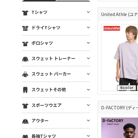
Tシャツ
United Athle
定番無地Tシャツ
ドライTシャツ
薄手Tシャツ(4.9oz以下)
定番無地ドライTシャツ
ポロシャツ
中肉厚Tシャツ(5～5.5oz)
ドライTシャツ(半袖)
ヘビーウエイトTシャツ(5.6～6.
ドライポロシャツ(半袖)
スウェット トレーナー
ドライTシャツ(長袖)
4oz)
ドライポロシャツ(長袖)
ドライVネックTシャツ
厚手Tシャツ(6.5oz～)
薄手トレーナー(8.9oz以下)
スウェット パーカー
綿ポロシャツ(半袖)
ドライノースリーブTシャツ
ビッグシルエット Tシャツ
中肉トレーナー(9～10.9oz)
綿ポロシャツ(長袖)
プルオーバーパーカー
ドライTシャツその他
VネックTシャツ
6color
スウェットその他
厚手トレーナー(11oz～)
鹿の子ポロシャツ
ジップパーカー
ポケットTシャツ
裏毛(裏パイル)トレーナー
スウェットパンツ
ポケ無しポロシャツ
スポーツウエア
薄手パーカー(8.9oz以下)
オーガニック・天然素材Tシャ
D-FACTORY (
裏起毛トレーナー
スウェットショーツ
ポケ付きポロシャツ
ツ
中肉パーカー(9～10.9oz)
スポーツウエア トップス(半袖)
ドライスウェット トレーナー
アウター
スウェットジャケット
ボタンダウンポロシャツ
リサイクル素材Tシャツ
厚手パーカー(11oz～)
スポーツウエア トップス(長袖)
ビッグシルエット トレーナー
ハーフジップスウェット
その他ポロシャツ
ブルゾン(裏地なし)
7分袖・5分袖（ハーフスリー
裏毛(裏パイル)パーカー
長袖Tシャツ
スポーツウエア ノースリーブ