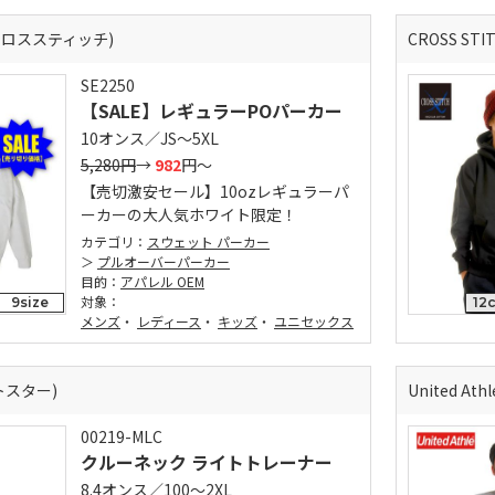
 (クロススティッチ)
CROSS ST
SE2250
【SALE】レギュラーPOパーカー
10オンス／JS～5XL
5,280円
→
982
円～
【売切激安セール】10ozレギュラーパ
ーカーの大人気ホワイト限定！
カテゴリ：
スウェット パーカー
プルオーバーパーカー
目的：
アパレル OEM
対象：
9size
12
メンズ
・
レディース
・
キッズ
・
ユニセックス
ントスター)
United A
00219-MLC
クルーネック ライトトレーナー
8.4オンス／100～2XL