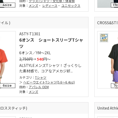
目的：
クラスTシャツ・文化祭・体育祭
4size
17
対象：
メンズ
・
レディース
・
ユニセックス
タイル )
CROSS&S
ASTY-T1301
6オンス ショートスリーブTシャ
ツ
6オンス／YM～2XL
2,750円
→
540
円～
ALSTYLEメンズTシャツ！ざっくりし
た素材感で、コアなアメカジ好...
カテゴリ：
Tシャツ
ヘビーウエイトTシャツ(5.6～6.4oz)
6size
7c
目的：
アパレル OEM
対象：
メンズ
 (クロススティッチ)
United A