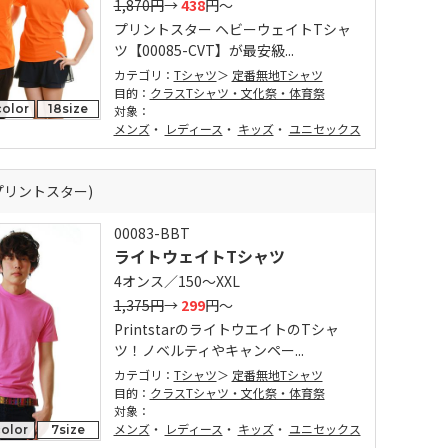
1,870円
→
438
円～
プリントスター ヘビーウェイトTシャ
ツ【00085-CVT】が最安級...
カテゴリ：
Tシャツ
定番無地Tシャツ
目的：
クラスTシャツ・文化祭・体育祭
olor
18size
対象：
メンズ
・
レディース
・
キッズ
・
ユニセックス
r (プリントスター)
00083-BBT
ライトウェイトTシャツ
4オンス／150～XXL
1,375円
→
299
円～
PrintstarのライトウエイトのTシャ
ツ！ノベルティやキャンペー...
カテゴリ：
Tシャツ
定番無地Tシャツ
目的：
クラスTシャツ・文化祭・体育祭
対象：
メンズ
・
レディース
・
キッズ
・
ユニセックス
olor
7size