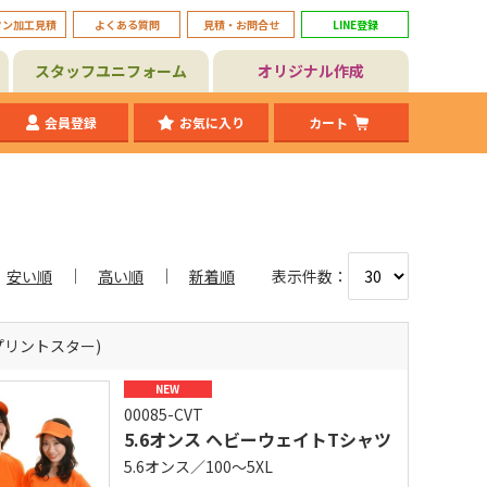
タン加工見積
よくある質問
見積・お問合せ
LINE登録
スタッフユニフォーム
オリジナル作成
会員登録
お気に入り
カート
表示件数：
安い順
高い順
新着順
r (プリントスター)
NEW
00085-CVT
5.6オンス ヘビーウェイトTシャツ
5.6オンス／100～5XL