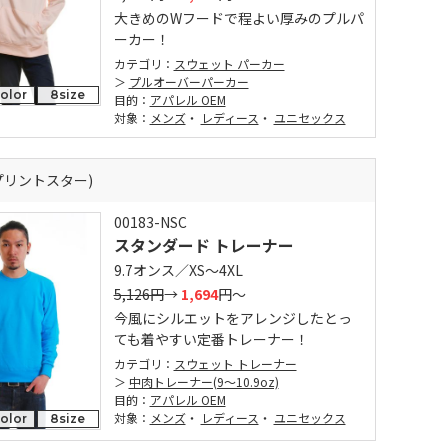
大きめのWフードで程よい厚みのプルパ
ーカー！
カテゴリ：
スウェット パーカー
プルオーバーパーカー
color
8size
目的：
アパレル OEM
対象：
メンズ
・
レディース
・
ユニセックス
r (プリントスター)
00183-NSC
スタンダード トレーナー
9.7オンス／XS～4XL
5,126円
→
1,694
円～
今風にシルエットをアレンジしたとっ
ても着やすい定番トレーナー！
カテゴリ：
スウェット トレーナー
中肉トレーナー(9～10.9oz)
目的：
アパレル OEM
対象：
メンズ
・
レディース
・
ユニセックス
color
8size