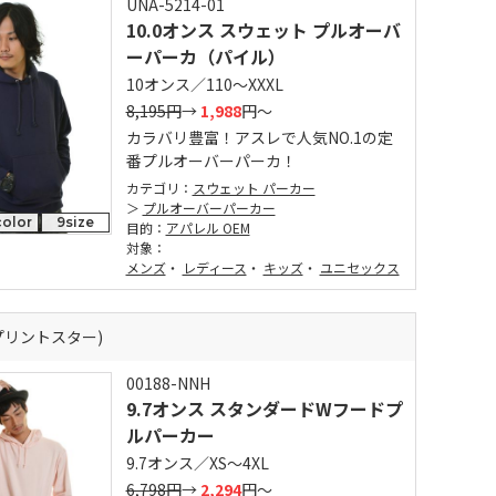
UNA-5214-01
10.0オンス スウェット プルオーバ
ーパーカ（パイル）
10オンス／110～XXXL
8,195円
→
1,988
円～
カラバリ豊富！アスレで人気NO.1の定
番プルオーバーパーカ！
カテゴリ：
スウェット パーカー
プルオーバーパーカー
olor
9size
目的：
アパレル OEM
対象：
メンズ
・
レディース
・
キッズ
・
ユニセックス
r (プリントスター)
00188-NNH
9.7オンス スタンダードWフードプ
ルパーカー
9.7オンス／XS～4XL
6,798円
→
2,294
円～