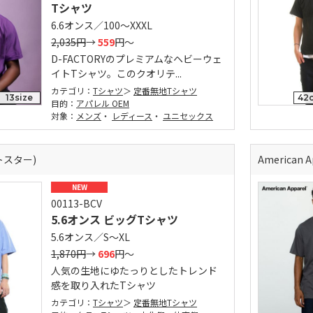
Tシャツ
6.6オンス／100～XXXL
2,035円
→
559
円～
D-FACTORYのプレミアムなヘビーウェ
イトTシャツ。このクオリテ...
カテゴリ：
Tシャツ
定番無地Tシャツ
13size
42c
目的：
アパレル OEM
対象：
メンズ
・
レディース
・
ユニセックス
ントスター)
American
NEW
00113-BCV
5.6オンス ビッグTシャツ
5.6オンス／S～XL
1,870円
→
696
円～
人気の生地にゆたっりとしたトレンド
感を取り入れたTシャツ
カテゴリ：
Tシャツ
定番無地Tシャツ