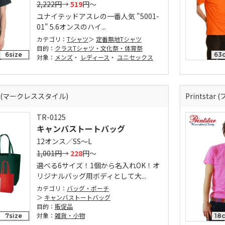
2,222円
→
519
円～
ユナイテッドアスレの一番人気 "5001-
01" 5.6オンスのハイ...
カテゴリ：
Tシャツ
定番無地Tシャツ
目的：
クラスTシャツ・文化祭・体育祭
6size
63c
対象：
メンズ
・
レディース
・
ユニセックス
LE (マークレススタイル)
Printsta
TR-0125
キャンバストートバッグ
12オンス／SS～L
1,001円
→
228
円～
選べる6サイズ！1個から名入れOK！オ
リジナルバッグ用ボディとして大...
カテゴリ：
バッグ・ポーチ
キャンバストートバッグ
目的：
販促品
対象：
雑貨・小物
7size
18c