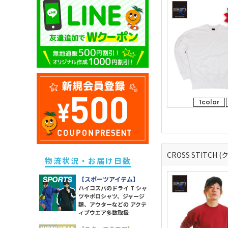
キッズ ドライポロシャツ
除菌・衛生・ヘルスケアグッズ
ユニセックス ドライTシャツ
メンズ スウェットパンツ
レディース ドライポロシャツ
キッズ トレーナー
防災グッズ
ユニセックス トレーナー
メンズ ボトムス
レディース トレーナー
キッズ パーカー
ライト
ユニセックス ポロシャツ
メンズ 長袖Tシャツ
レディース パーカー
キッズ スウェットパンツ
ソックス
ユニセックス パーカー
メンズ スポーツアイテム
レディース スウェットパンツ
キッズ 長袖Tシャツ
ラッピング・ショッパー・ギフ
ユニセックス 長袖Tシャツ
メンズ ワークウエア
レディース 長袖Tシャツ
トバッグ・包材
キッズ スポーツアイテム
ユニセックス スポーツアイテム
メンズ アウター
レディース スポーツアイテム
イベント・観戦グッズ
キッズ アウター
1color
ユニセックス アウター
メンズ タンクトップ
レディース ワークウエア
パーツ・付属品
キッズ ボトムス
ユニセックス シャツ
メンズ シャツ
レディース シャツ
スポーツグッズ
レディース アウター
その他雑貨
CROSS STITCH
レディース タンク・キャミ
物流状況・お届け日数
レディース ボトムス
【スポーツアイテム】
ハイコスパのドライ T シャ
ツやポロシャツ、ジャージ
類、アウターなどの アクテ
ィブウエア多数取扱