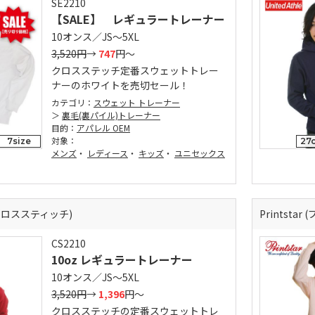
SE2210
【SALE】 レギュラートレーナー
10オンス／JS～5XL
3,520円
→
747
円～
クロスステッチ定番スウェットトレー
ナーのホワイトを売切セール！
カテゴリ：
スウェット トレーナー
裏毛(裏パイル)トレーナー
目的：
アパレル OEM
対象：
7size
27c
メンズ
・
レディース
・
キッズ
・
ユニセックス
 (クロススティッチ)
Printsta
CS2210
10oz レギュラートレーナー
10オンス／JS～5XL
3,520円
→
1,396
円～
クロスステッチの定番スウェットトレ