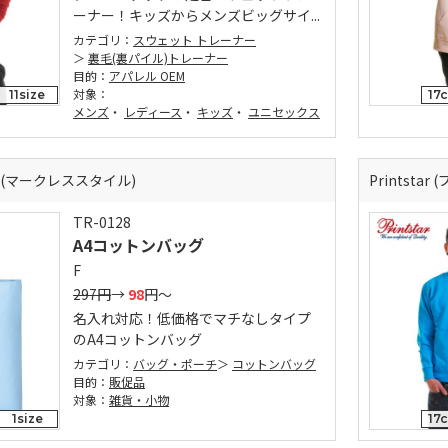
ーナー！キッズからメンズビッグサイ...
カテゴリ：
スウェット トレーナー
裏毛(裏パイル)トレーナー
目的：
アパレル OEM
対象：
11size
17
メンズ
・
レディース
・
キッズ
・
ユニセックス
LE (マークレススタイル)
Printsta
TR-0128
A4コットンバッグ
F
297円
→
98
円～
名入れ対応！低価格でマチなしタイプ
のA4コットンバッグ
カテゴリ：
バッグ・ポーチ
コットンバッグ
目的：
販促品
対象：
雑貨・小物
1size
17