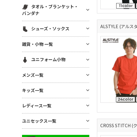
スウェットパンツ(裏毛)
マグカップ・湯呑
帆前掛け
エコ素材(SDGs) バッグ・ポー
タオル・ブランケット・
11color
ハット
白衣・医療用ジャケット
スウェットパンツ(裏起毛)
チ
ボトル・タンブラー
バンダナ
メッシュキャップ
ワンピース・ナースウエア
ワークパンツ
麻(ヘンプ)・ジュートバッグ
ステーショナリー
無地タオル
コットンキャップ
ALSTYLE (アルス
シューズ・ソックス
ドライ素材パンツ
ポーチ
アルバム・フォトフレーム
ブランケット
フラットバイザーキャップ
ジャージ パンツ
巾着
シューズ
キーホルダー
雑貨・小物 一覧
バンダナ(三角巾)・ハンカチ
キャスケット・ハンチング・ベ
コットン・T/Cパンツ
バッグその他
ソックス
モバイル・PC関連グッズ
レー
ハンカチタオル
GoodsAll
ナイロンパンツ
ユニフォーム小物
デスク雑貨
フェイスタオル
ミリタリーパンツ
生活雑貨
ネクタイ・コックタイ
マフラータオル
メンズ一覧
レギンス・スパッツ
インテリア雑貨
三角巾
バスタオル
スカート
メンズTシャツ
時計
キッズ一覧
バンダナ・スカーフ
リストバンド
ジョガーパンツ
メンズ ドライTシャツ
暑さ・紫外線対策 / 保冷グッ
24color
ユニフォーム帽子
キッズTシャツ
ズ・扇風機
その他ボトムス
レディース一覧
メンズ ポロシャツ
ベビー用アイテム
あったかグッズ・フリース
メンズ ドライポロシャツ
レディース Tシャツ
ユニセックス一覧
キッズ ドライTシャツ
傘・レイングッズ
メンズ トレーナー
CROSS STITCH
レディース ドライTシャツ
キッズ ポロシャツ
ミラー
ユニセックス Tシャツ
メンズ パーカー
レディース ポロシャツ