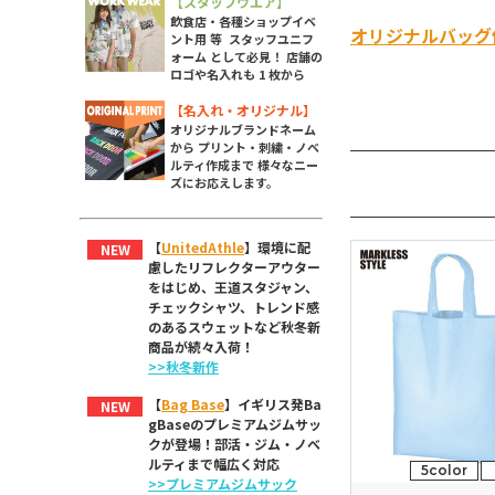
【スタッフウエア】
飲食店・各種ショップイベ
オリジナルバッグ
ント用 等 スタッフユニフ
ォーム として必見！ 店舗の
ロゴや名入れも 1 枚から
【名入れ・オリジナル】
オリジナルブランドネーム
から プリント・刺繍・ノベ
ルティ作成まで 様々なニー
ズにお応えします。
【
UnitedAthle
】環境に配
NEW
慮したリフレクターアウター
をはじめ、王道スタジャン、
チェックシャツ、トレンド感
のあるスウェットなど秋冬新
商品が続々入荷！
>>秋冬新作
【
Bag Base
】イギリス発Ba
NEW
gBaseのプレミアムジムサッ
クが登場！部活・ジム・ノベ
ルティまで幅広く対応
5color
>>プレミアムジムサック