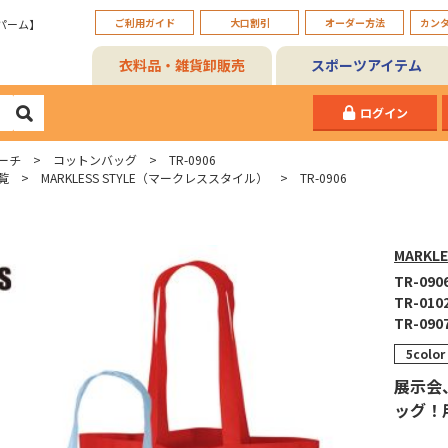
ご利用ガイド
大口割引
オーダー方法
カン
パーム】
衣料品・雑貨卸販売
スポーツアイテム
ログイン
ーチ
コットンバッグ
TR-0906
覧
MARKLESS STYLE（マークレススタイル）
TR-0906
MARKL
TR-0906
TR-0102
TR-0907
5color
展示会
ッグ！