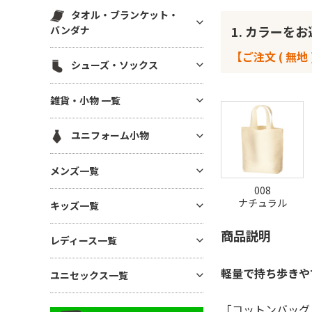
スウェットパンツ(裏毛)
マグカップ・湯呑
帆前掛け
エコ素材(SDGs) バッグ・ポー
タオル・ブランケット・
ハット
白衣・医療用ジャケット
スウェットパンツ(裏起毛)
チ
ボトル・タンブラー
1. カラーを
バンダナ
メッシュキャップ
ワンピース・ナースウエア
ワークパンツ
麻(ヘンプ)・ジュートバッグ
ステーショナリー
【ご注文 ( 無地 
無地タオル
コットンキャップ
シューズ・ソックス
ドライ素材パンツ
ポーチ
アルバム・フォトフレーム
ブランケット
フラットバイザーキャップ
ジャージ パンツ
巾着
シューズ
キーホルダー
雑貨・小物 一覧
バンダナ(三角巾)・ハンカチ
キャスケット・ハンチング・ベ
コットン・T/Cパンツ
バッグその他
ソックス
モバイル・PC関連グッズ
レー
ハンカチタオル
GoodsAll
ナイロンパンツ
ユニフォーム小物
デスク雑貨
フェイスタオル
ミリタリーパンツ
生活雑貨
ネクタイ・コックタイ
マフラータオル
メンズ一覧
レギンス・スパッツ
インテリア雑貨
三角巾
バスタオル
008
スカート
メンズTシャツ
時計
ナチュラル
キッズ一覧
バンダナ・スカーフ
リストバンド
ジョガーパンツ
メンズ ドライTシャツ
暑さ・紫外線対策 / 保冷グッ
ユニフォーム帽子
商品説明
キッズTシャツ
ズ・扇風機
その他ボトムス
レディース一覧
メンズ ポロシャツ
ベビー用アイテム
あったかグッズ・フリース
メンズ ドライポロシャツ
レディース Tシャツ
軽量で持ち歩きや
ユニセックス一覧
キッズ ドライTシャツ
傘・レイングッズ
メンズ トレーナー
レディース ドライTシャツ
キッズ ポロシャツ
ミラー
ユニセックス Tシャツ
メンズ パーカー
「コットンバッグ
レディース ポロシャツ