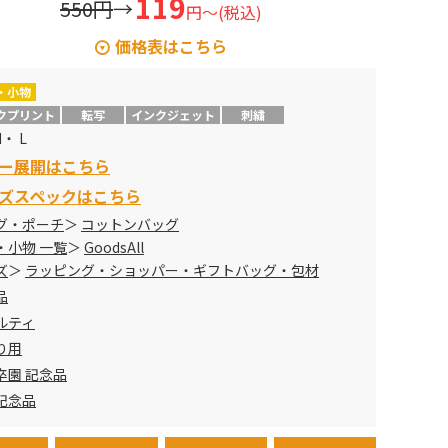
119
550円
→
円～(税込)
価格表はこちら
・小物
イズ
カラー
定価
販売価格
クプリント
転写
インクジェット
刺繍
M・ L
ナチュラル
¥231
→
¥119
ー展開はこちら
カラー
¥341
→
¥179
ズスペックはこちら
グ・ポーチ
コットンバッグ
ナチュラル
¥275
→
¥146
・小物 一覧
GoodsAll
ズ
ラッピング・ショッパー・ギフトバッグ・包材
カラー
¥396
→
¥209
品
ルティ
ナチュラル
¥418
→
¥222
り用
カラー
¥550
→
¥289
卒園 記念品
記念品