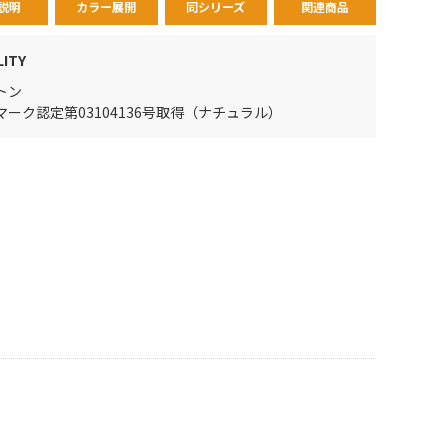
説明
カラー展開
同シリーズ
関連商品
LITY
トン
マーク認定第03104136号取得（ナチュラル）