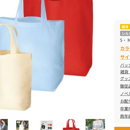
雑貨
サ
シル
S・ 
カラ
Ｓ
サイ
バッ
雑貨
Ｍ
グッ
販促
ノベ
Ｌ
お配
卒業
周年