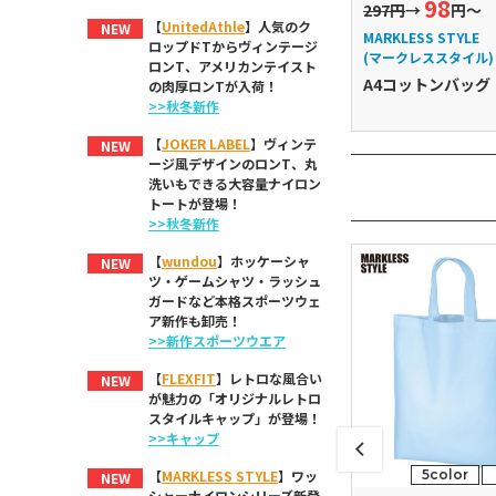
98
297円
→
円～
【
UnitedAthle
】人気のク
NEW
MARKLESS STYLE
ロップドTからヴィンテージ
(マークレススタイル)
ロンT、アメリカンテイスト
A4コットンバッグ
の肉厚ロンTが入荷！
>>秋冬新作
【
JOKER LABEL
】ヴィンテ
NEW
ージ風デザインのロンT、丸
洗いもできる大容量ナイロン
トートが登場！
>>秋冬新作
【
wundou
】ホッケーシャ
NEW
ツ・ゲームシャツ・ラッシュ
ガードなど本格スポーツウェ
ア新作も卸売！
>>新作スポーツウエア
【
FLEXFIT
】レトロな風合い
NEW
が魅力の「オリジナルレトロ
スタイルキャップ」が登場！
>>キャップ
5color
【
MARKLESS STYLE
】ワッ
NEW
シャーナイロンシリーズ新登