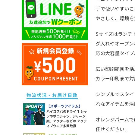
キッズ ドライポロシャツ
除菌・衛生・ヘルスケアグッズ
ユニセックス ドライTシャツ
メンズ スウェットパンツ
手で使いやすいこ
レディース ドライポロシャツ
キッズ トレーナー
防災グッズ
ユニセックス トレーナー
メンズ ボトムス
やさしく、環境を
レディース トレーナー
キッズ パーカー
ライト
ユニセックス ポロシャツ
メンズ 長袖Tシャツ
レディース パーカー
キッズ スウェットパンツ
Sサイズはランチ
ソックス
ユニセックス パーカー
メンズ スポーツアイテム
レディース スウェットパンツ
キッズ 長袖Tシャツ
ラッピング・ショッパー・ギフ
グ入れやオープン
ユニセックス 長袖Tシャツ
メンズ ワークウエア
レディース 長袖Tシャツ
トバッグ・包材
キッズ スポーツアイテム
ユニセックス スポーツアイテム
応の大容量タイプ
メンズ アウター
レディース スポーツアイテム
イベント・観戦グッズ
キッズ アウター
ユニセックス アウター
メンズ タンクトップ
レディース ワークウエア
パーツ・付属品
広い印刷範囲を活
キッズ ボトムス
ユニセックス シャツ
メンズ シャツ
レディース シャツ
スポーツグッズ
カラー印刷まで対
レディース アウター
その他雑貨
レディース タンク・キャミ
シンプルでスタイ
物流状況・お届け日数
レディース ボトムス
れなアイテムを活
【スポーツアイテム】
ハイコスパのドライ T シャ
ツやポロシャツ、ジャージ
オレンジパームで
類、アウターなどの アクテ
ィブウエア多数取扱
任せください。