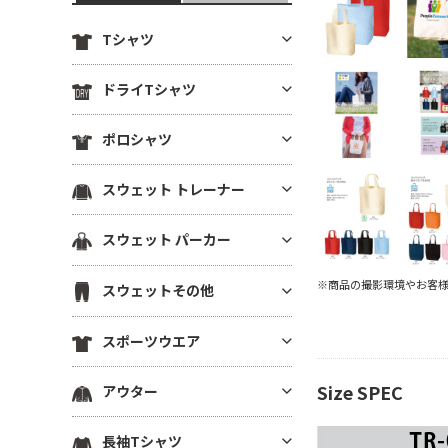
Tシャツ
定番無地Tシャツ
ドライTシャツ
薄手Tシャツ(4.9oz以下)
定番無地ドライTシャツ
ポロシャツ
中肉厚Tシャツ(5～5.5oz)
ドライTシャツ(半袖)
ヘビーウエイトTシャツ(5.6～6.
ドライポロシャツ(半袖)
スウェット トレーナー
ドライTシャツ(長袖)
4oz)
ドライポロシャツ(長袖)
ドライVネックTシャツ
厚手Tシャツ(6.5oz～)
薄手トレーナー(8.9oz以下)
スウェット パーカー
綿ポロシャツ(半袖)
ドライノースリーブTシャツ
ビッグシルエット Tシャツ
中肉トレーナー(9～10.9oz)
綿ポロシャツ(長袖)
プルオーバーパーカー
ドライTシャツその他
※商品の撮影環境やお客
VネックTシャツ
スウェットその他
厚手トレーナー(11oz～)
鹿の子ポロシャツ
ジップパーカー
ポケットTシャツ
裏毛(裏パイル)トレーナー
スウェットパンツ
ポケ無しポロシャツ
スポーツウエア
薄手パーカー(8.9oz以下)
オーガニック・天然素材Tシャ
裏起毛トレーナー
スウェットショーツ
ポケ付きポロシャツ
ツ
中肉パーカー(9～10.9oz)
スポーツウエア トップス(半袖)
ドライスウェット トレーナー
Size SPEC
アウター
スウェットジャケット
ボタンダウンポロシャツ
リサイクル素材Tシャツ
厚手パーカー(11oz～)
スポーツウエア トップス(長袖)
ビッグシルエット トレーナー
ハーフジップスウェット
その他ポロシャツ
ブルゾン(裏地なし)
7分袖・5分袖（ハーフスリー
裏毛(裏パイル)パーカー
長袖Tシャツ
スポーツウエア ノースリーブ