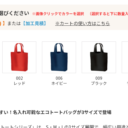
お選びください
※画像クリックでカラーを選択 （選択すると下に数量
) 】
または
【加工見積】
※カートの使い方はこちら
002
006
009
レッド
ネイビー
ブラック
すい！名入れ可能なエコトートバッグが3サイズで登場
 トートシリーズ」は、S・M・Lの3サイズ展開で、幅広い用