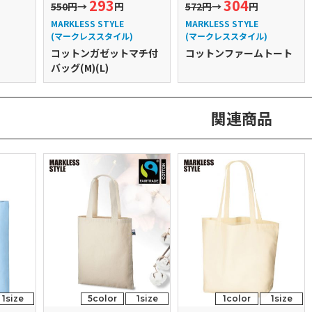
293
304
550円
→
円
572円
→
円
MARKLESS STYLE
MARKLESS STYLE
(マークレススタイル)
(マークレススタイル)
コットンガゼットマチ付
コットンファームトート
バッグ(M)(L)
関連商品
1size
5color
1size
1color
1size