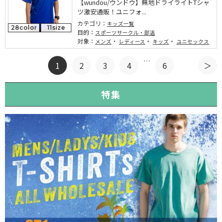
【wundou/ウンドウ】無地ドライライトTシャ
ツ激安通販！ユニフォ...
カテゴリ：
キッズ一覧
28color
11size
目的：
スポーツサークル・部活
対象：
・
・
・
メンズ
レディース
キッズ
ユニセックス
…
1
2
3
4
6
特集