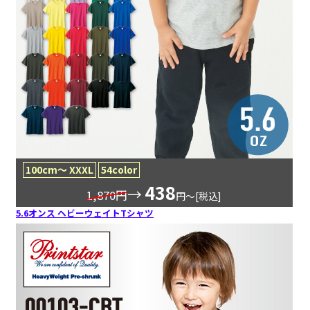
100cm～ XXXL
54color
438
→
1,870円
円〜[税込]
5.6オンス ヘビーウェイトTシャツ