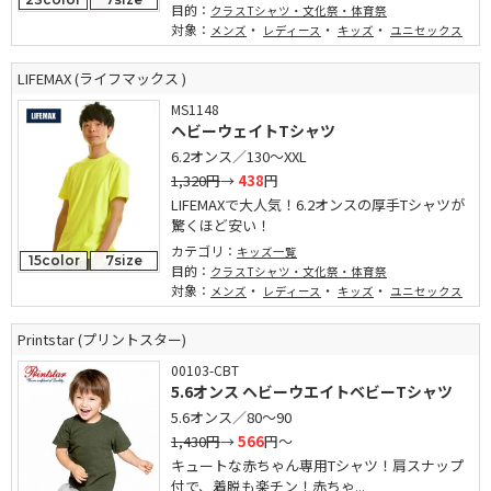
目的：
クラスTシャツ・文化祭・体育祭
対象：
・
・
・
メンズ
レディース
キッズ
ユニセックス
LIFEMAX (ライフマックス )
MS1148
ヘビーウェイトTシャツ
6.2オンス／130～XXL
1,320円
→
438
円
LIFEMAXで大人気！6.2オンスの厚手Tシャツが
驚くほど安い！
カテゴリ：
キッズ一覧
15color
7size
目的：
クラスTシャツ・文化祭・体育祭
対象：
・
・
・
メンズ
レディース
キッズ
ユニセックス
Printstar (プリントスター)
00103-CBT
5.6オンス ヘビーウエイトベビーTシャツ
5.6オンス／80～90
1,430円
→
566
円～
キュートな赤ちゃん専用Tシャツ！肩スナップ
付で、着脱も楽チン！赤ちゃ...