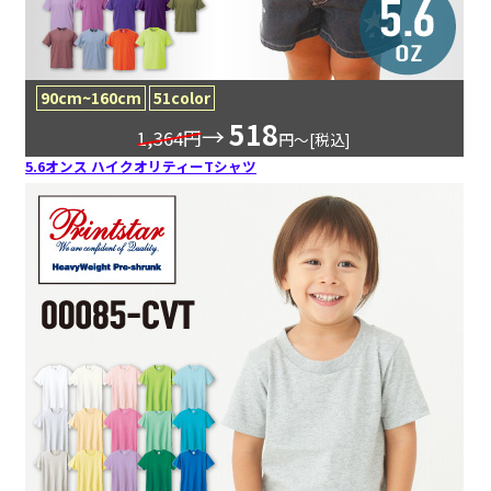
90cm~160cm
51color
518
→
1,364円
円〜[税込]
5.6オンス ハイクオリティーTシャツ