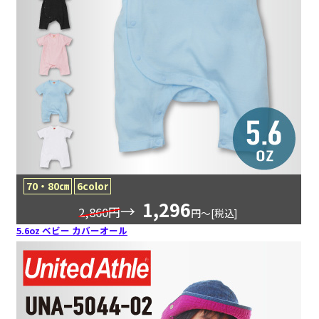
70・80㎝
6color
1,296
→
2,860円
円〜[税込]
5.6oz ベビー カバーオール