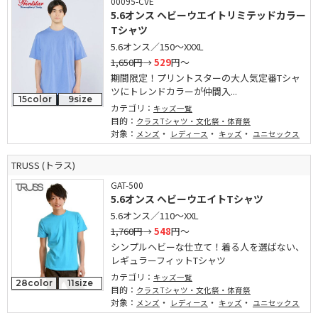
00095-CVE
5.6オンス ヘビーウエイトリミテッドカラー
Tシャツ
5.6オンス／150～XXXL
1,650円
→
529
円～
期間限定！プリントスターの大人気定番Tシャ
ツにトレンドカラーが仲間入...
15color
9size
カテゴリ：
キッズ一覧
目的：
クラスTシャツ・文化祭・体育祭
対象：
・
・
・
メンズ
レディース
キッズ
ユニセックス
TRUSS (トラス)
GAT-500
5.6オンス ヘビーウエイトTシャツ
5.6オンス／110～XXL
1,760円
→
548
円～
シンプルヘビーな仕立て！着る人を選ばない、
レギュラーフィットTシャツ
カテゴリ：
キッズ一覧
28color
11size
目的：
クラスTシャツ・文化祭・体育祭
対象：
・
・
・
メンズ
レディース
キッズ
ユニセックス