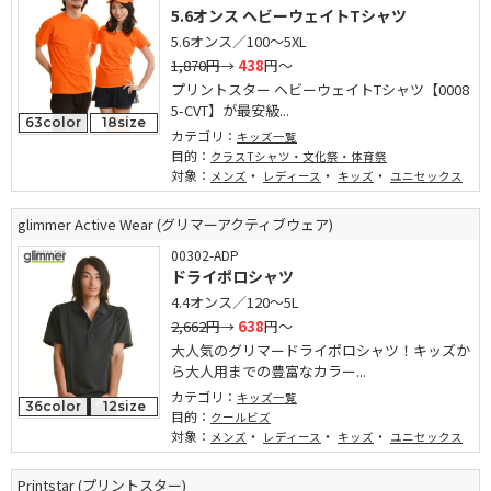
5.6オンス ヘビーウェイトTシャツ
5.6オンス／100～5XL
1,870円
→
438
円～
プリントスター ヘビーウェイトTシャツ【0008
5-CVT】が最安級...
63color
18size
カテゴリ：
キッズ一覧
目的：
クラスTシャツ・文化祭・体育祭
対象：
・
・
・
メンズ
レディース
キッズ
ユニセックス
glimmer Active Wear (グリマーアクティブウェア)
00302-ADP
ドライポロシャツ
4.4オンス／120～5L
2,662円
→
638
円～
大人気のグリマードライポロシャツ！キッズか
ら大人用までの豊富なカラー...
カテゴリ：
キッズ一覧
36color
12size
目的：
クールビズ
対象：
・
・
・
メンズ
レディース
キッズ
ユニセックス
Printstar (プリントスター)