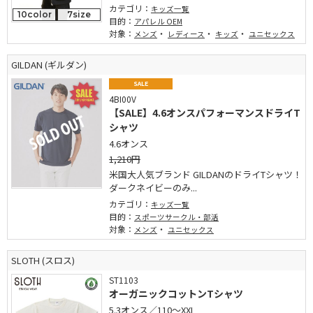
カテゴリ：
キッズ一覧
10color
7size
目的：
アパレル OEM
対象：
・
・
・
メンズ
レディース
キッズ
ユニセックス
GILDAN (ギルダン)
SALE
4BI00V
【SALE】4.6オンスパフォーマンスドライT
シャツ
4.6オンス
1,210円
米国大人気ブランド GILDANのドライTシャツ！
ダークネイビーのみ...
カテゴリ：
キッズ一覧
目的：
スポーツサークル・部活
対象：
・
メンズ
ユニセックス
SLOTH (スロス)
ST1103
オーガニックコットンTシャツ
5.3オンス／110～XXL