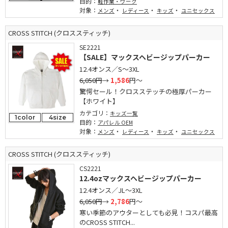
目的：
軽作業・ワーク
対象：
・
・
・
メンズ
レディース
キッズ
ユニセックス
CROSS STITCH (クロススティッチ)
SE2221
【SALE】マックスヘビージップパーカー
12.4オンス／S～3XL
6,050円
→
1,586
円～
驚愕セール！クロスステッチの極厚パーカー
【ホワイト】
カテゴリ：
キッズ一覧
1color
4size
目的：
アパレル OEM
対象：
・
・
・
メンズ
レディース
キッズ
ユニセックス
CROSS STITCH (クロススティッチ)
CS2221
12.4ozマックスヘビージップパーカー
12.4オンス／JL～3XL
6,050円
→
2,786
円～
寒い季節のアウターとしても必見！コスパ最高
のCROSS STITCH...