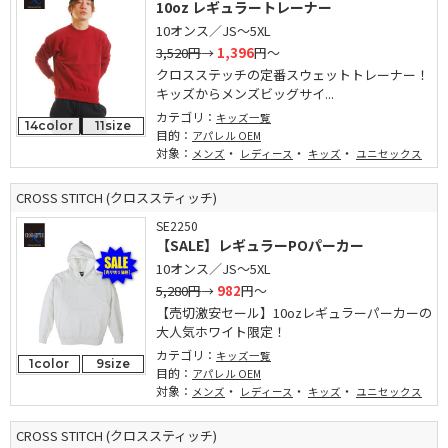
10oz レギュラートレーナー
10オンス／JS～5XL
3,520円
→
1,396
円～
クロスステッチの定番スウェットトレーナー！
キッズからメンズビッグサイ...
カテゴリ：
キッズ一覧
14color
11size
目的：
アパレル OEM
対象：
・
・
・
メンズ
レディース
キッズ
ユニセックス
CROSS STITCH (クロススティッチ)
SE2250
【SALE】レギュラーPOパーカー
10オンス／JS～5XL
5,280円
→
982
円～
【売切激安セール】10ozレギュラーパーカーの
大人気ホワイト限定！
カテゴリ：
キッズ一覧
1color
9size
目的：
アパレル OEM
対象：
・
・
・
メンズ
レディース
キッズ
ユニセックス
CROSS STITCH (クロススティッチ)