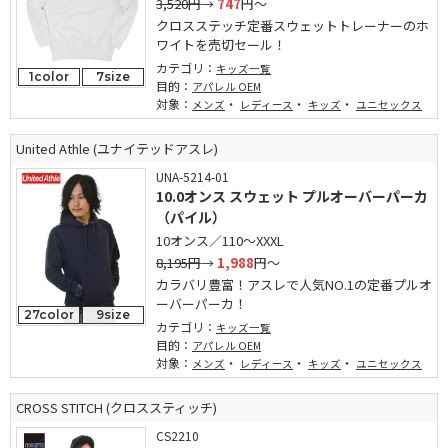
3,520円
→
747
円～
クロスステッチ定番スウェットトレーナーのホ
ワイトを売切セール！
カテゴリ：
キッズ一覧
1color
7size
目的：
アパレル OEM
対象：
・
・
・
メンズ
レディース
キッズ
ユニセックス
United Athle (ユナイテッドアスレ)
UNA-5214-01
10.0オンス スウェット プルオーバーパーカ
（パイル）
10オンス／110～XXXL
8,195円
→
1,988
円～
カラバリ豊富！アスレで人気NO.1の定番プルオ
ーバーパーカ！
27color
9size
カテゴリ：
キッズ一覧
目的：
アパレル OEM
対象：
・
・
・
メンズ
レディース
キッズ
ユニセックス
CROSS STITCH (クロススティッチ)
CS2210