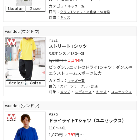
カテゴリ：
キッズ一覧
14color
2size
目的：
クラスTシャツ・文化祭・体育祭
対象：
キッズ
wundou (ウンドウ)
P321
ストリートTシャツ
3.9オンス／130～XL
1,760円
→
1,144
円
ビッグシルエットのドライTシャツ！ダンスや
エクストリームスポーツに大...
カテゴリ：
キッズ一覧
6color
8size
目的：
スポーツサークル・部活
対象：
・
・
・
メンズ
レディース
キッズ
ユニセックス
wundou (ウンドウ)
P330
ドライライトTシャツ（ユニセックス）
110～4XL
1,870円
→
797
円～