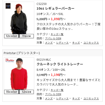
CS2250
10oz レギュラーパーカー
10オンス／JS～5XL
5,280円
→
1,898
円～
クロスステッチの大人気かぶりパーカー！丁度
良い厚みの10ozスウェッ...
カテゴリ：
キッズ一覧
12color
11size
目的：
アパレル OEM
対象：
・
・
・
メンズ
レディース
キッズ
ユニセックス
Printstar (プリントスター)
00219-MLC
クルーネック ライトトレーナー
8.4オンス／100～2XL
3,146円
→
1,196
円～
キッズサイズから大人用まで！豊富なサイズと
カラバリで大人気のトレーナ...
カテゴリ：
キッズ一覧
15color
12size
目的：
アパレル OEM
対象：
・
・
・
メンズ
レディース
キッズ
ユニセックス