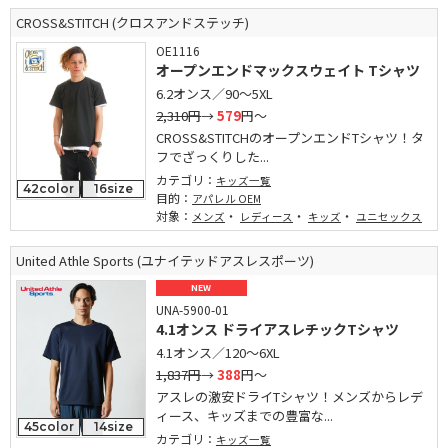
CROSS&STITCH (クロスアンドステッチ)
OE1116
オープンエンドマックスウェイト Tシャツ
6.2オンス／90～5XL
2,310円
→
579
円～
CROSS&STITCHのオープンエンドTシャツ！タ
フでざっくりした...
カテゴリ：
キッズ一覧
42color
16size
目的：
アパレル OEM
対象：
・
・
・
メンズ
レディース
キッズ
ユニセックス
United Athle Sports (ユナイテッドアスレスポーツ)
NEW
UNA-5900-01
4.1オンス ドライアスレチックTシャツ
4.1オンス／120～6XL
1,837円
→
388
円～
アスレの激安ドライTシャツ！メンズからレデ
ィース、キッズまでの豊富な...
45color
14size
カテゴリ：
キッズ一覧