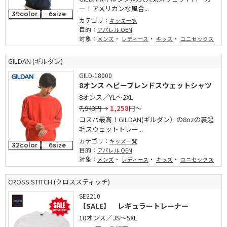
ー！アメリカンな風合...
39color
6size
カテゴリ：
キッズ一覧
目的：
アパレル OEM
対象：
・
・
・
メンズ
レディース
キッズ
ユニセックス
GILDAN (ギルダン)
GILD-18000
8オンス ヘビーブレンドスウェットシャツ
8オンス／YL～2XL
7,943円
→
1,258
円～
コスパ最高！GILDAN(ギルダン）の8ozの裏起
毛スウェットトレー...
カテゴリ：
キッズ一覧
32color
6size
目的：
アパレル OEM
対象：
・
・
・
メンズ
レディース
キッズ
ユニセックス
CROSS STITCH (クロススティッチ)
SE2210
【SALE】 レギュラートレーナー
10オンス／JS～5XL