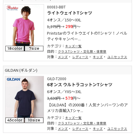
00083-BBT
ライトウェイトTシャツ
4オンス／150～XXL
1,375円
→
299
円～
PrintstarのライトウエイトのTシャツ！ノベル
ティやキャンペー...
カテゴリ：
キッズ一覧
18color
7size
目的：
クラスTシャツ・文化祭・体育祭
対象：
・
・
・
メンズ
レディース
キッズ
ユニセックス
GILDAN (ギルダン)
GILD-T2000
6オンス ウルトラコットンTシャツ
6オンス／YXS～3XL
3,630円
→
579
円～
【GILDAN】の2000番！人気ナンバーワンのア
メリカ直輸入Tシャ...
カテゴリ：
キッズ一覧
45color
10size
目的：
クラスTシャツ・文化祭・体育祭
対象：
・
・
・
メンズ
レディース
キッズ
ユニセックス