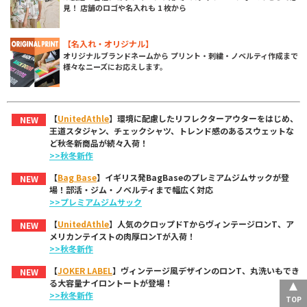
見！ 店舗のロゴや名入れも 1 枚から
【名入れ・オリジナル】
オリジナルブランドネームから プリント・刺繍・ノベルティ作成まで
様々なニーズにお応えします。
【
UnitedAthle
】環境に配慮したリフレクターアウターをはじめ、
NEW
王道スタジャン、チェックシャツ、トレンド感のあるスウェットな
ど秋冬新商品が続々入荷！
>>秋冬新作
【
Bag Base
】イギリス発BagBaseのプレミアムジムサックが登
NEW
場！部活・ジム・ノベルティまで幅広く対応
>>プレミアムジムサック
【
UnitedAthle
】人気のクロップドTからヴィンテージロンT、ア
NEW
メリカンテイストの肉厚ロンTが入荷！
>>秋冬新作
【
JOKER LABEL
】ヴィンテージ風デザインのロンT、丸洗いもでき
NEW
る大容量ナイロントートが登場！
>>秋冬新作
TOP