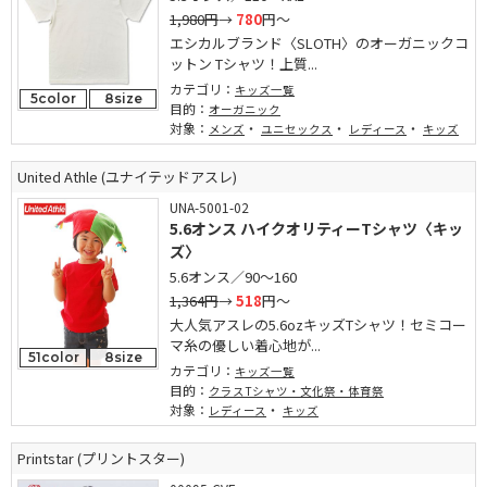
1,980円
→
780
円～
エシカルブランド〈SLOTH〉のオーガニックコ
ットン Tシャツ！上質...
カテゴリ：
キッズ一覧
5color
8size
目的：
オーガニック
対象：
・
・
・
メンズ
ユニセックス
レディース
キッズ
United Athle (ユナイテッドアスレ)
UNA-5001-02
5.6オンス ハイクオリティーTシャツ〈キッ
ズ〉
5.6オンス／90～160
1,364円
→
518
円～
大人気アスレの5.6ozキッズTシャツ！セミコー
マ糸の優しい着心地が...
51color
8size
カテゴリ：
キッズ一覧
目的：
クラスTシャツ・文化祭・体育祭
対象：
・
レディース
キッズ
Printstar (プリントスター)