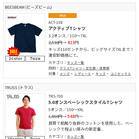
BEESBEAM (ビーズビーム)
SALE
ACT-108
アクティブTシャツ
3.2オンス／110～7XL
2,530円
→
423
円
キッズ110センチから、ビッグサイズ7XLまで！
激安卸価格にて。
2color
7size
カテゴリ：
キッズ一覧
目的：
クラスTシャツ・文化祭・体育祭
対象：
・
・
・
メンズ
レディース
キッズ
ユニセックス
TRUSS (トラス)
TRS-700
5.0オンスベーシックスタイルTシャツ
5オンス／150～XXL
1,650円
→
548
円～
良質で肌触り抜群のコットンを使用した、ベー
シックで程よい厚みの新定番...
カテゴリ：
キッズ一覧
23color
7size