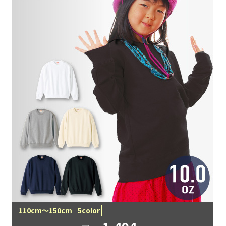
110cm〜150cm
5color