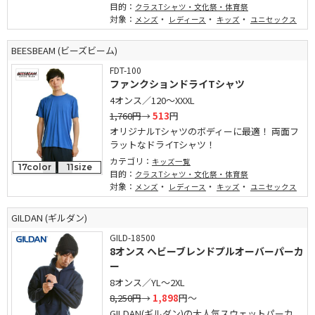
目的：
クラスTシャツ・文化祭・体育祭
対象：
・
・
・
メンズ
レディース
キッズ
ユニセックス
BEESBEAM (ビーズビーム)
FDT-100
ファンクションドライTシャツ
4オンス／120～XXXL
1,760円
→
513
円
オリジナルTシャツのボディーに最適！ 両面フ
ラットなドライTシャツ！
カテゴリ：
キッズ一覧
17color
11size
目的：
クラスTシャツ・文化祭・体育祭
対象：
・
・
・
メンズ
レディース
キッズ
ユニセックス
GILDAN (ギルダン)
GILD-18500
8オンス ヘビーブレンドプルオーバーパーカ
ー
8オンス／YL～2XL
8,250円
→
1,898
円～
GILDAN(ギルダン)の大人気スウェットパーカ