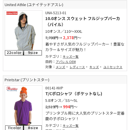
United Athle (ユナイテッドアスレ)
UNA-5213-01
10.0オンス スウェット フルジップパーカ
（パイル）
10オンス／110～XXXL
7,788円
→
2,378
円～
着やすさが人気のフルジップパーカー！豊富な
カラー＆サイズが魅力！
22color
9size
カテゴリ：
キッズ一覧
目的：
アパレル OEM
対象：
・
・
・
メンズ
レディース
キッズ
ユニセックス
Printstar (プリントスター)
00141-NVP
T/Cポロシャツ（ポケットなし)
5.8オンス／SS～5L
2,519円
→
994
円～
プリンタブル用に大人気のプリントスター定番
鹿の子ポロシャツ！
カテゴリ：
キッズ一覧
11color
8size