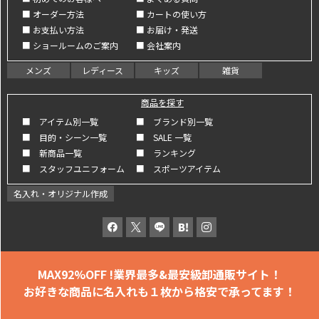
■ オーダー方法
■ カートの使い方
■ お支払い方法
■ お届け・発送
■ ショールームのご案内
■ 会社案内
メンズ
レディース
キッズ
雑貨
商品を探す
■ アイテム別一覧
■ ブランド別一覧
■ 目的・シーン一覧
■ SALE 一覧
■ 新商品一覧
■ ランキング
■ スタッフユニフォーム
■ スポーツアイテム
名入れ・オリジナル作成
MAX92%OFF !
業界最多&最安級卸通販サイト！
お好きな商品に名入れも
１枚から格安で承ってます！