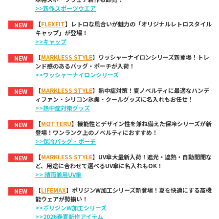
>>新作スポーツウエア
【
FLEXFIT
】レトロな風合いが魅力の「オリジナルレトロスタイル
NEW
キャップ」が登場！
>>キャップ
【
MARKLESS STYLE
】ワッシャーナイロンシリーズ新登場！トレ
NEW
ンド感のあるバッグ・ポーチが入荷！
>>ワッシャーナイロンシリーズ
【
MARKLESS STYLE
】熱中症対策！夏ノベルティに最適なハンデ
NEW
ィファン・シリコン氷嚢・クールグッズに名入れもお任せ！
>>熱中症対策グッズ
【
MOTTERU
】機能性とデザイン性を兼ね備えた保冷シリーズが新
NEW
登場！ワンランク上のノベルティにおすすめ！
>>保冷バッグ・ポーチ
【
MARKLESS STYLE
】UV傘大量新入荷！遮光・遮熱・自動開閉な
NEW
ど、用途に合わせて選べるUV傘に名入れもOK！
>> 晴雨兼用UV傘
【
LIFEMAX
】ポリジンW加工シリーズ新登場！夏を快適にする高機
NEW
能ウェアが勢揃い！
>>ポリジンW加工シリーズ
>>2026春夏新作アイテム