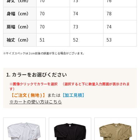
身丈（cm）
70
73
76
身幅（cm）
70
74
78
肩幅（cm）
70
73
74
袖丈（cm）
51
52
53
※サイズスペックは２cm前後の誤差が生じる場合がございます。
1. カラーをお選びください
※画像クリックでカラーを選択 （選択すると下に数量入力画面が表示されま
す）
【ご注文 ( 無地 ) 】
または
【加工見積】
※カートの使い方はこちら