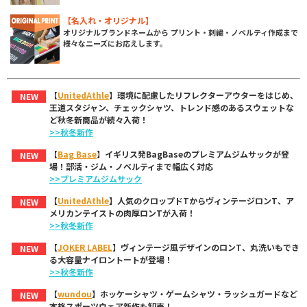
【名入れ・オリジナル】
オリジナルブランドネームから プリント・刺繍・ノベルティ作成まで
様々なニーズにお応えします。
【
UnitedAthle
】環境に配慮したリフレクターアウターをはじめ、
NEW
王道スタジャン、チェックシャツ、トレンド感のあるスウェットな
ど秋冬新商品が続々入荷！
>>秋冬新作
【
Bag Base
】イギリス発BagBaseのプレミアムジムサックが登
NEW
場！部活・ジム・ノベルティまで幅広く対応
>>プレミアムジムサック
【
UnitedAthle
】人気のクロップドTからヴィンテージロンT、ア
NEW
メリカンテイストの肉厚ロンTが入荷！
>>秋冬新作
【
JOKER LABEL
】ヴィンテージ風デザインのロンT、丸洗いもでき
NEW
る大容量ナイロントートが登場！
>>秋冬新作
【
wundou
】ホッケーシャツ・ゲームシャツ・ラッシュガードなど
NEW
本格スポーツウェア新作も卸売！