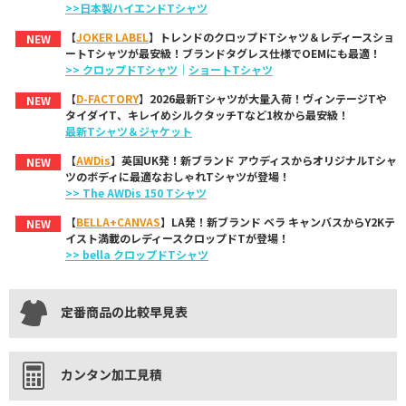
>>日本製ハイエンドTシャツ
【
JOKER LABEL
】トレンドのクロップドTシャツ＆レディースショ
NEW
ートTシャツが最安級！ブランドタグレス仕様でOEMにも最適！
>> クロップドTシャツ
｜
ショートTシャツ
【
D-FACTORY
】2026最新Tシャツが大量入荷！ヴィンテージTや
NEW
タイダイT、キレイめシルクタッチTなど1枚から最安級！
最新Tシャツ＆ジャケット
【
AWDis
】英国UK発！新ブランド アウディスからオリジナルTシャ
NEW
ツのボディに最適なおしゃれTシャツが登場！
>> The AWDis 150 Tシャツ
【
BELLA+CANVAS
】LA発！新ブランド ベラ キャンバスからY2Kテ
NEW
イスト満載のレディースクロップドTが登場！
>> bella クロップドTシャツ
定番商品の比較早見表
カンタン加工見積