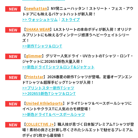
【
newhattan
】NY発ニューハッタン！ストリート・フェス・アウ
NEW
トドアにも映えるバケットハットが新入荷！
>> ウォッシュトリム
｜
ストライプ
【
SHAKA WEAR
】LAストリートの本命ボディが新入荷！オリジナ
NEW
ルプリントにも映えるヴィンテージ感漂うヘビーウェイトシリー
ズ！
>>新作Tシャツ＆ロンT
【
glimmer
】グリマー人気ドライ・UVカットのTシャツ・ロンT・
NEW
ジャケットに2026SS新色大量入荷！
>>新色ドライTシャツ＆ロンT&ジャケット
【
Printstar
】2026春夏の新作Tシャツが登場。定番オープンエン
NEW
ドTシャツ＆超厚手ビッグTシャツが入荷！
>>プリントスター新作Tシャツ
>>2026SS新色Tシャツ＆ロンT
【
United AthleSports
】ドライTシャツ＆ベースボールシャツに
NEW
イベントやクラスTに人気のカモ柄登場！
>>新色ドライT＆ベースボールシャツ
【
COLLECTIVE J+
】職人技が息づく日本製プレミアムTシャツが登
NEW
場！素材の良さと計算し尽くされたシルエットで魅せるプレミアム
ボディが1枚から最安級！