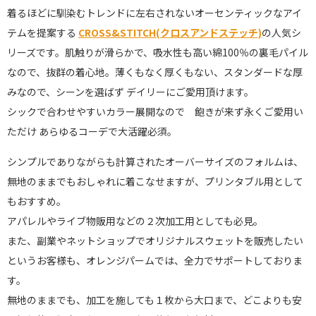
着るほどに馴染むトレンドに左右されないオーセンティックなアイ
テムを提案する
CROSS&STITCH(クロスアンドステッチ)
の人気シ
リーズです。肌触りが滑らかで、吸水性も高い綿100％の裏毛パイル
なので、抜群の着心地。薄くもなく厚くもない、スタンダードな厚
みなので、シーンを選ばず デイリーにご愛用頂けます。
シックで合わせやすいカラー展開なので 飽きが来ず永くご愛用い
ただけ あらゆるコーデで大活躍必須。
シンプルでありながらも計算されたオーバーサイズのフォルムは、
無地のままでもおしゃれに着こなせますが、プリンタブル用として
もおすすめ。
アパレルやライブ物販用などの２次加工用としても必見。
また、副業やネットショップでオリジナルスウェットを販売したい
というお客様も、オレンジパームでは、全力でサポートしておりま
す。
無地のままでも、加工を施しても１枚から大口まで、どこよりも安