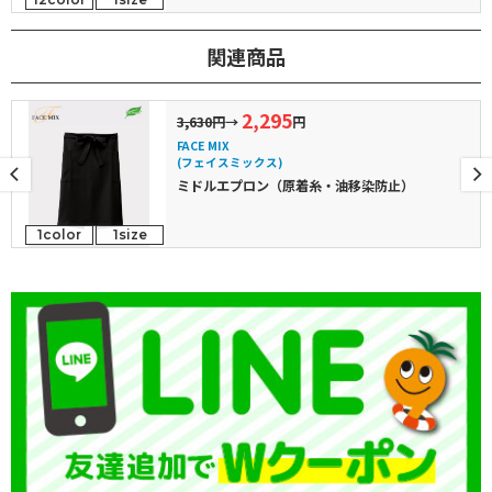
関連商品
2,295
3,630円
→
円
FACE MIX
(フェイスミックス)
ミドルエプロン（原着糸・油移染防止）
1color
1size