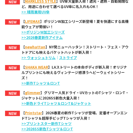
【
MARKLESS STYLE
】UV傘大量新入荷！遮光・遮熱・自動開閉な
NEW
ど、用途に合わせて選べるUV傘に名入れもOK！
>> 晴雨兼用UV傘
【
LIFEMAX
】ポリジンW加工シリーズ新登場！夏を快適にする高機
NEW
能ウェアが勢揃い！
>>ポリジンW加工シリーズ
>>2026春夏新作アイテム
【
newhattan
】NY発ニューハッタン！ストリート・フェス・アウ
NEW
トドアにも映えるバケットハットが新入荷！
>> ウォッシュトリム
｜
ストライプ
【
SHAKA WEAR
】LAストリートの本命ボディが新入荷！オリジナ
NEW
ルプリントにも映えるヴィンテージ感漂うヘビーウェイトシリー
ズ！
>>新作Tシャツ＆ロンT
【
glimmer
】グリマー人気ドライ・UVカットのTシャツ・ロンT・
NEW
ジャケットに2026SS新色大量入荷！
>>新色ドライTシャツ＆ロンT&ジャケット
【
Printstar
】2026春夏の新作Tシャツが登場。定番オープンエン
NEW
ドTシャツ＆超厚手ビッグTシャツが入荷！
>>プリントスター新作Tシャツ
>>2026SS新色Tシャツ＆ロンT