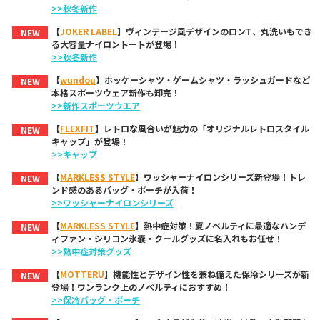
>>秋冬新作
【
JOKER LABEL
】ヴィンテージ風デザインのロンT、丸洗いもでき
NEW
る大容量ナイロントートが登場！
>>秋冬新作
【
wundou
】ホッケーシャツ・ゲームシャツ・ラッシュガードなど
NEW
本格スポーツウェア新作も卸売！
>>新作スポーツウエア
【
FLEXFIT
】レトロな風合いが魅力の「オリジナルレトロスタイル
NEW
キャップ」が登場！
>>キャップ
【
MARKLESS STYLE
】ワッシャーナイロンシリーズ新登場！トレ
NEW
ンド感のあるバッグ・ポーチが入荷！
>>ワッシャーナイロンシリーズ
【
MARKLESS STYLE
】熱中症対策！夏ノベルティに最適なハンデ
NEW
ィファン・シリコン氷嚢・クールグッズに名入れもお任せ！
>>熱中症対策グッズ
【
MOTTERU
】機能性とデザイン性を兼ね備えた保冷シリーズが新
NEW
登場！ワンランク上のノベルティにおすすめ！
>>保冷バッグ・ポーチ