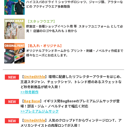
ハイコスパのドライ T シャツやポロシャツ、ジャージ類、アウターな
どの アクティブウエア多数取扱
【スタッフウエア】
飲食店・各種ショップイベント用 等 スタッフユニフォーム として必
見！ 店舗のロゴや名入れも 1 枚から
【名入れ・オリジナル】
オリジナルブランドネームから プリント・刺繍・ノベルティ作成まで
様々なニーズにお応えします。
【
UnitedAthle
】環境に配慮したリフレクターアウターをはじめ、
NEW
王道スタジャン、チェックシャツ、トレンド感のあるスウェットな
ど秋冬新商品が続々入荷！
>>秋冬新作
【
Bag Base
】イギリス発BagBaseのプレミアムジムサックが登
NEW
場！部活・ジム・ノベルティまで幅広く対応
>>プレミアムジムサック
【
UnitedAthle
】人気のクロップドTからヴィンテージロンT、ア
NEW
メリカンテイストの肉厚ロンTが入荷！