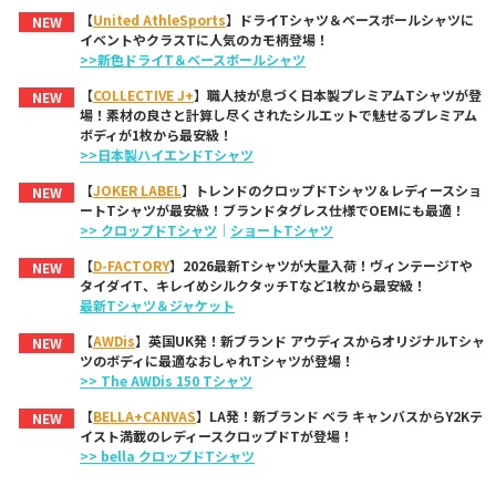
【
United AthleSports
】ドライTシャツ＆ベースボールシャツに
NEW
イベントやクラスTに人気のカモ柄登場！
>>新色ドライT＆ベースボールシャツ
【
COLLECTIVE J+
】職人技が息づく日本製プレミアムTシャツが登
NEW
場！素材の良さと計算し尽くされたシルエットで魅せるプレミアム
ボディが1枚から最安級！
>>日本製ハイエンドTシャツ
【
JOKER LABEL
】トレンドのクロップドTシャツ＆レディースショ
NEW
ートTシャツが最安級！ブランドタグレス仕様でOEMにも最適！
>> クロップドTシャツ
｜
ショートTシャツ
【
D-FACTORY
】2026最新Tシャツが大量入荷！ヴィンテージTや
NEW
タイダイT、キレイめシルクタッチTなど1枚から最安級！
最新Tシャツ＆ジャケット
【
AWDis
】英国UK発！新ブランド アウディスからオリジナルTシャ
NEW
ツのボディに最適なおしゃれTシャツが登場！
>> The AWDis 150 Tシャツ
【
BELLA+CANVAS
】LA発！新ブランド ベラ キャンバスからY2Kテ
NEW
イスト満載のレディースクロップドTが登場！
>> bella クロップドTシャツ