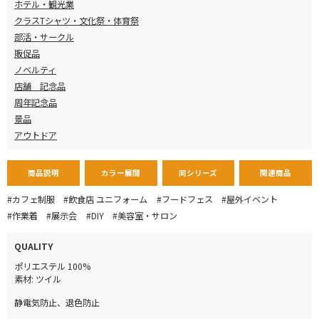
ホテル・観光業
クラスTシャツ・文化祭・体育祭
部活・サークル
販促品
ノベルティ
店舗 記念品
周年記念品
景品
アウトドア
商品説明
カラー展開
同シリーズ
関連商品
#カフェ制服
#飲食店 ユニフォーム
#フードフェス
#屋外イベント
#作業着
#展示会
#DIY
#美容室・サロン
QUALITY
ポリエステル 100%
素材: ツイル
静電気防止、退色防止