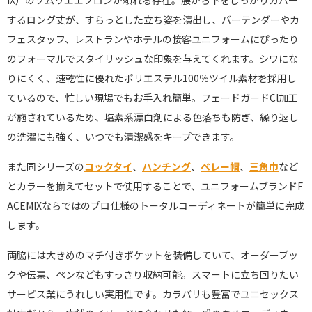
するロング丈が、すらっとした立ち姿を演出し、バーテンダーやカ
フェスタッフ、レストランやホテルの接客ユニフォームにぴったり
のフォーマルでスタイリッシュな印象を与えてくれます。シワにな
りにくく、速乾性に優れたポリエステル100％ツイル素材を採用し
ているので、忙しい現場でもお手入れ簡単。フェードガードCl加工
が施されているため、塩素系漂白剤による色落ちも防ぎ、繰り返し
の洗濯にも強く、いつでも清潔感をキープできます。
また同シリーズの
コックタイ
、
ハンチング
、
ベレー帽
、
三角巾
など
とカラーを揃えてセットで使用することで、ユニフォームブランドF
ACEMIXならではのプロ仕様のトータルコーディネートが簡単に完成
します。
両脇には大きめのマチ付きポケットを装備していて、オーダーブッ
クや伝票、ペンなどもすっきり収納可能。スマートに立ち回りたい
サービス業にうれしい実用性です。カラバリも豊富でユニセックス