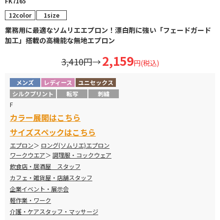
FK7165
12color
1size
業務用に最適なソムリエエプロン！漂白剤に強い「フェードガード
加工」搭載の高機能な無地エプロン
2,159
3,410円
→
円(税込)
メンズ
レディース
ユニセックス
シルクプリント
転写
刺繍
F
カラー展開はこちら
サイズスペックはこちら
エプロン
ロング(ソムリエ)エプロン
ワークウエア
調理服・コックウェア
飲食店・居酒屋 スタッフ
カフェ・雑貨屋・店舗スタッフ
企業イベント・展示会
軽作業・ワーク
介護・ケアスタッフ・マッサージ