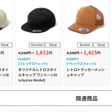
1size
10color
1size
9color
1size
2
1,632
1,425
円
4,500円
→
円
4,500円
→
円
FLEXFIT
FLEXFIT
(フレックスフィット)
(フレックスフィット)
スタイ
オリジナルレトロスタイ
レトロトラッカーメッシ
ン(E
ルキャップ ワントーン(E
ュキャップ
xclusive Model)
関連商品