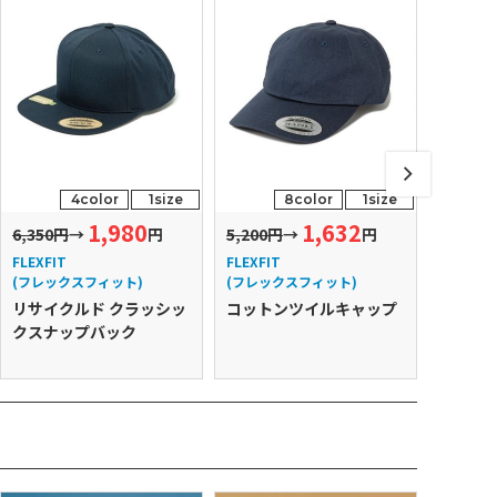
4color
1size
8color
1size
1,980
1,632
6,350円
→
円
5,200円
→
円
6,986円
FLEXFIT
FLEXFIT
FLEXFIT
(フレックスフィット)
(フレックスフィット)
(フレッ
リサイクルド クラッシッ
コットンツイルキャップ
FLEXFI
クスナップバック