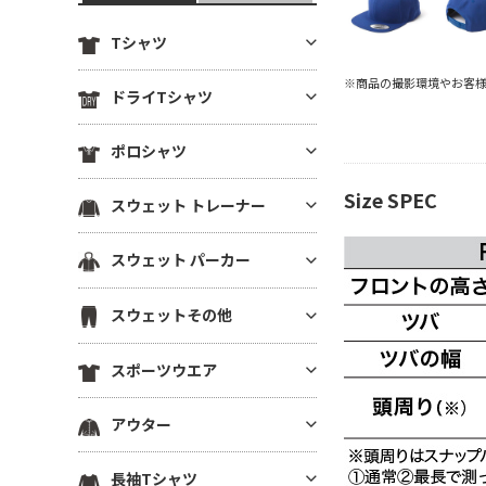
Tシャツ
※商品の撮影環境やお客
定番無地Tシャツ
ドライTシャツ
薄手Tシャツ(4.9oz以下)
定番無地ドライTシャツ
ポロシャツ
中肉厚Tシャツ(5～5.5oz)
ドライTシャツ(半袖)
ヘビーウエイトTシャツ(5.6～6.
ドライポロシャツ(半袖)
Size SPEC
スウェット トレーナー
ドライTシャツ(長袖)
4oz)
ドライポロシャツ(長袖)
ドライVネックTシャツ
厚手Tシャツ(6.5oz～)
薄手トレーナー(8.9oz以下)
スウェット パーカー
綿ポロシャツ(半袖)
ドライノースリーブTシャツ
ビッグシルエット Tシャツ
中肉トレーナー(9～10.9oz)
綿ポロシャツ(長袖)
プルオーバーパーカー
ドライTシャツその他
VネックTシャツ
スウェットその他
厚手トレーナー(11oz～)
鹿の子ポロシャツ
ジップパーカー
ポケットTシャツ
裏毛(裏パイル)トレーナー
スウェットパンツ
ポケ無しポロシャツ
スポーツウエア
薄手パーカー(8.9oz以下)
オーガニック・天然素材Tシャ
裏起毛トレーナー
スウェットショーツ
ポケ付きポロシャツ
ツ
中肉パーカー(9～10.9oz)
スポーツウエア トップス(半袖)
ドライスウェット トレーナー
アウター
スウェットジャケット
ボタンダウンポロシャツ
リサイクル素材Tシャツ
厚手パーカー(11oz～)
スポーツウエア トップス(長袖)
ビッグシルエット トレーナー
ハーフジップスウェット
その他ポロシャツ
ブルゾン(裏地なし)
7分袖・5分袖（ハーフスリー
裏毛(裏パイル)パーカー
長袖Tシャツ
スポーツウエア ノースリーブ