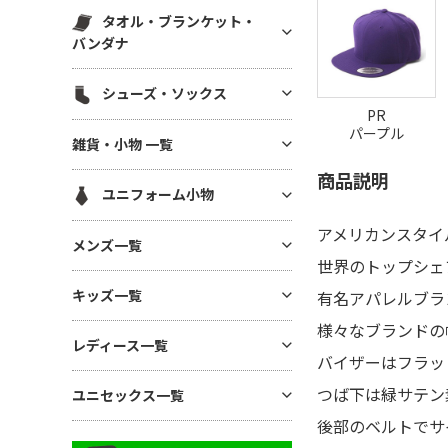
スウェットパンツ(裏毛)
マグカップ・湯呑
帆前掛け
エコ素材(SDGs) バッグ・ポー
タオル・ブランケット・
ハット
白衣・医療用ジャケット
スウェットパンツ(裏起毛)
チ
ボトル・タンブラー
バンダナ
メッシュキャップ
ワンピース・ナースウエア
ワークパンツ
麻(ヘンプ)・ジュートバッグ
ステーショナリー
無地タオル
コットンキャップ
シューズ・ソックス
ドライ素材パンツ
ポーチ
アルバム・フォトフレーム
ブランケット
PR
フラットバイザーキャップ
ジャージ パンツ
巾着
パープル
シューズ
キーホルダー
雑貨・小物 一覧
バンダナ(三角巾)・ハンカチ
キャスケット・ハンチング・ベ
コットン・T/Cパンツ
バッグその他
ソックス
モバイル・PC関連グッズ
レー
ハンカチタオル
商品説明
GoodsAll
ナイロンパンツ
ユニフォーム小物
デスク雑貨
フェイスタオル
ミリタリーパンツ
生活雑貨
アメリカンスタイ
ネクタイ・コックタイ
マフラータオル
メンズ一覧
レギンス・スパッツ
インテリア雑貨
世界のトップシェ
三角巾
バスタオル
スカート
メンズTシャツ
時計
キッズ一覧
有名アパレルブラ
バンダナ・スカーフ
リストバンド
ジョガーパンツ
メンズ ドライTシャツ
暑さ・紫外線対策 / 保冷グッ
様々なブランドの
ユニフォーム帽子
キッズTシャツ
ズ・扇風機
その他ボトムス
レディース一覧
メンズ ポロシャツ
バイザーはフラッ
ベビー用アイテム
あったかグッズ・フリース
メンズ ドライポロシャツ
レディース Tシャツ
つば下は緑サテン
ユニセックス一覧
キッズ ドライTシャツ
傘・レイングッズ
メンズ トレーナー
レディース ドライTシャツ
後部のベルトでサ
キッズ ポロシャツ
ミラー
ユニセックス Tシャツ
メンズ パーカー
レディース ポロシャツ