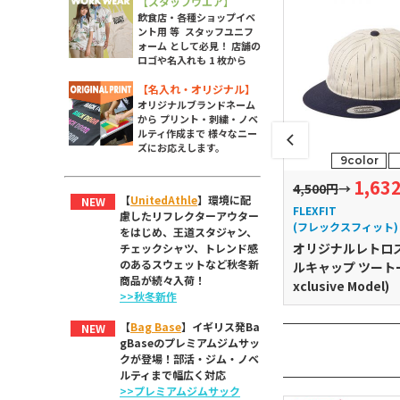
【スタッフウエア】
飲食店・各種ショップイベ
ント用 等 スタッフユニフ
ォーム として必見！ 店舗の
ロゴや名入れも 1 枚から
【名入れ・オリジナル】
オリジナルブランドネーム
から プリント・刺繍・ノベ
ルティ作成まで 様々なニー
ズにお応えします。
6color
1size
8color
1size
9color
1,425
1,788
1,63
→
円
4,400円
→
円
4,500円
→
【
UnitedAthle
】環境に配
NEW
FLEXFIT
FLEXFIT
慮したリフレクターアウター
スフィット)
(フレックスフィット)
(フレックスフィット)
をはじめ、王道スタジャン、
 Trucker メッシ
Premium Classic Snap
オリジナルレトロ
チェックシャツ、トレンド感
のあるスウェットなど秋冬新
プ
back 2-Tone
ルキャップ ツートー
商品が続々入荷！
xclusive Model)
>>秋冬新作
【
Bag Base
】イギリス発Ba
NEW
gBaseのプレミアムジムサッ
クが登場！部活・ジム・ノベ
ルティまで幅広く対応
>>プレミアムジムサック