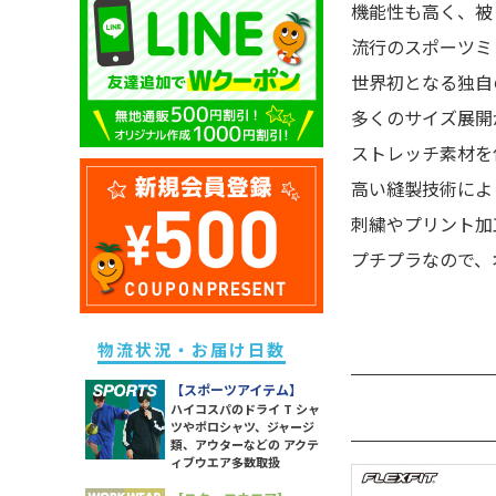
機能性も高く、被
キッズ ドライポロシャツ
除菌・衛生・ヘルスケアグッズ
ユニセックス ドライTシャツ
メンズ スウェットパンツ
レディース ドライポロシャツ
流行のスポーツミ
キッズ トレーナー
防災グッズ
ユニセックス トレーナー
メンズ ボトムス
レディース トレーナー
世界初となる独自
キッズ パーカー
ライト
ユニセックス ポロシャツ
メンズ 長袖Tシャツ
レディース パーカー
多くのサイズ展開
キッズ スウェットパンツ
ソックス
ユニセックス パーカー
メンズ スポーツアイテム
レディース スウェットパンツ
キッズ 長袖Tシャツ
ストレッチ素材を
ラッピング・ショッパー・ギフ
ユニセックス 長袖Tシャツ
メンズ ワークウエア
レディース 長袖Tシャツ
トバッグ・包材
キッズ スポーツアイテム
高い縫製技術によ
ユニセックス スポーツアイテム
メンズ アウター
レディース スポーツアイテム
イベント・観戦グッズ
キッズ アウター
刺繍やプリント加
ユニセックス アウター
メンズ タンクトップ
レディース ワークウエア
パーツ・付属品
キッズ ボトムス
プチプラなので、
ユニセックス シャツ
メンズ シャツ
レディース シャツ
スポーツグッズ
レディース アウター
その他雑貨
レディース タンク・キャミ
物流状況・お届け日数
レディース ボトムス
【スポーツアイテム】
ハイコスパのドライ T シャ
ツやポロシャツ、ジャージ
類、アウターなどの アクテ
ィブウエア多数取扱