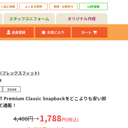
タン加工見積
よくある質問
見積・お問合せ
LINE登録
スタッフユニフォーム
オリジナル作成
会員登録
お気に入り
カート
IT(フレックスフィット)
M
1size
IT Premium Classic Snapbackをどこよりも安い卸
て通販！
1,788
4,400円
→
円(税込)