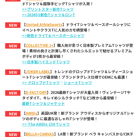
ドTシャツ＆超厚手ビッグTシャツが入荷！
>>プリントスター新作Tシャツ
>>2026SS新色Tシャツ＆ロンT
【
United AthleSports
】ドライTシャツ＆ベースボールシャツに
NEW
イベントやクラスTに人気のカモ柄登場！
>>新色ドライT＆ベースボールシャツ
【
COLLECTIVE J+
】職人技が息づく日本製プレミアムTシャツが登
NEW
場！素材の良さと計算し尽くされたシルエットで魅せるプレミアム
ボディが1枚から最安級！
>>日本製ハイエンドTシャツ
【
JOKER LABEL
】トレンドのクロップドTシャツ＆レディースショ
NEW
ートTシャツが最安級！ブランドタグレス仕様でOEMにも最適！
>> クロップドTシャツ
｜
ショートTシャツ
【
D-FACTORY
】2026最新Tシャツが大量入荷！ヴィンテージTや
NEW
タイダイT、キレイめシルクタッチTなど1枚から最安級！
最新Tシャツ＆ジャケット
【
AWDis
】英国UK発！新ブランド アウディスからオリジナルTシャ
NEW
ツのボディに最適なおしゃれTシャツが登場！
>> The AWDis 150 Tシャツ
【
BELLA+CANVAS
】LA発！新ブランド ベラ キャンバスからY2Kテ
NEW