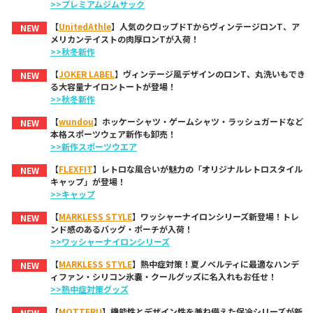
>>プレミアムジムサック
【
UnitedAthle
】人気のクロップドTからヴィンテージロンT、ア
NEW
メリカンテイストの肉厚ロンTが入荷！
>>秋冬新作
【
JOKER LABEL
】ヴィンテージ風デザインのロンT、丸洗いもでき
NEW
る大容量ナイロントートが登場！
>>秋冬新作
【
wundou
】ホッケーシャツ・ゲームシャツ・ラッシュガードなど
NEW
本格スポーツウェア新作も卸売！
>>新作スポーツウエア
【
FLEXFIT
】レトロな風合いが魅力の「オリジナルレトロスタイル
NEW
キャップ」が登場！
>>キャップ
【
MARKLESS STYLE
】ワッシャーナイロンシリーズ新登場！トレ
NEW
ンド感のあるバッグ・ポーチが入荷！
>>ワッシャーナイロンシリーズ
【
MARKLESS STYLE
】熱中症対策！夏ノベルティに最適なハンデ
NEW
ィファン・シリコン氷嚢・クールグッズに名入れもお任せ！
>>熱中症対策グッズ
【
MOTTERU
】機能性とデザイン性を兼ね備えた保冷シリーズが新
NEW