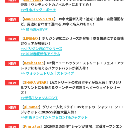
登場！ワンランク上のノベルティにおすすめ！
>>保冷バッグ・ポーチ
【
MARKLESS STYLE
】UV傘大量新入荷！遮光・遮熱・自動開閉な
NEW
ど、用途に合わせて選べるUV傘に名入れもOK！
>> 晴雨兼用UV傘
【
LIFEMAX
】ポリジンW加工シリーズ新登場！夏を快適にする高機
NEW
能ウェアが勢揃い！
>>ポリジンW加工シリーズ
>>2026春夏新作アイテム
【
newhattan
】NY発ニューハッタン！ストリート・フェス・アウ
NEW
トドアにも映えるバケットハットが新入荷！
>> ウォッシュトリム
｜
ストライプ
【
SHAKA WEAR
】LAストリートの本命ボディが新入荷！オリジナ
NEW
ルプリントにも映えるヴィンテージ感漂うヘビーウェイトシリー
ズ！
>>新作Tシャツ＆ロンT
【
glimmer
】グリマー人気ドライ・UVカットのTシャツ・ロンT・
NEW
ジャケットに2026SS新色大量入荷！
>>新色ドライTシャツ＆ロンT&ジャケット
【
Printstar
】2026春夏の新作Tシャツが登場。定番オープンエン
NEW