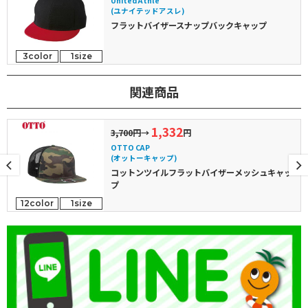
United Athle
(ユナイテッドアスレ)
フラットバイザースナップバックキャップ
3color
1size
関連商品
1,332
3,700円
→
円
OTTO CAP
(オットーキャップ)
コットンツイルフラットバイザーメッシュキャッ
プ
12color
1size