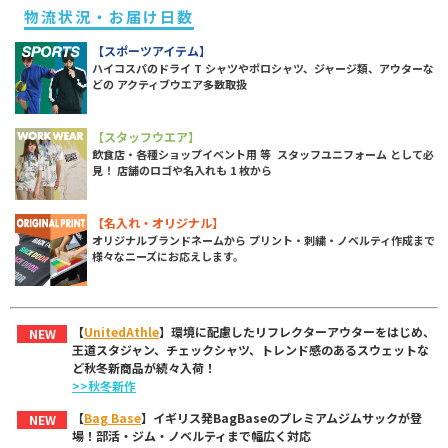
物流状況・お届け日数
【スポーツアイテム】
ハイコスパのドライ T シャツやポロシャツ、ジャージ類、アウターな
どの アクティブウエア多数取扱
【スタッフウエア】
飲食店・各種ショップイベント用 等 スタッフユニフォーム として必
見！ 店舗のロゴや名入れも 1 枚から
【名入れ・オリジナル】
オリジナルブランドネームから プリント・刺繍・ノベルティ作成まで
様々なニーズにお応えします。
【
UnitedAthle
】環境に配慮したリフレクターアウターをはじめ、
NEW
王道スタジャン、チェックシャツ、トレンド感のあるスウェットな
ど秋冬新商品が続々入荷！
>>秋冬新作
【
Bag Base
】イギリス発BagBaseのプレミアムジムサックが登
NEW
場！部活・ジム・ノベルティまで幅広く対応