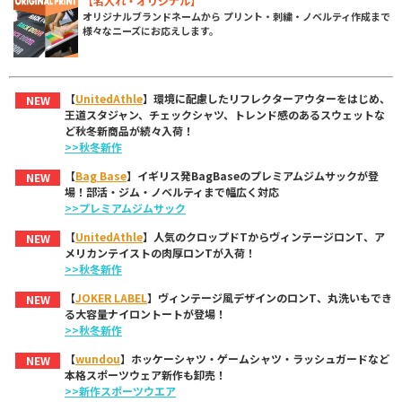
【名入れ・オリジナル】
オリジナルブランドネームから プリント・刺繍・ノベルティ作成まで
様々なニーズにお応えします。
【
UnitedAthle
】環境に配慮したリフレクターアウターをはじめ、
NEW
王道スタジャン、チェックシャツ、トレンド感のあるスウェットな
ど秋冬新商品が続々入荷！
>>秋冬新作
【
Bag Base
】イギリス発BagBaseのプレミアムジムサックが登
NEW
場！部活・ジム・ノベルティまで幅広く対応
>>プレミアムジムサック
【
UnitedAthle
】人気のクロップドTからヴィンテージロンT、ア
NEW
メリカンテイストの肉厚ロンTが入荷！
>>秋冬新作
【
JOKER LABEL
】ヴィンテージ風デザインのロンT、丸洗いもでき
NEW
る大容量ナイロントートが登場！
>>秋冬新作
【
wundou
】ホッケーシャツ・ゲームシャツ・ラッシュガードなど
NEW
本格スポーツウェア新作も卸売！
>>新作スポーツウエア