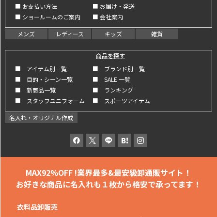
■ お支払い方法
■ お届け・発送
■ ショールームのご案内
■ 会社案内
メンズ
レディース
キッズ
雑貨
商品を探す
■ アイテム別一覧
■ ブランド別一覧
■ 目的・シーン一覧
■ SALE 一覧
■ 新商品一覧
■ ランキング
■ スタッフユニフォーム
■ スポーツアイテム
名入れ・オリジナル作成
MAX92%OFF !
業界最多&最安級卸通販サイト！
お好きな商品に名入れも
１枚から格安で承ってます！
衣料品卸販売