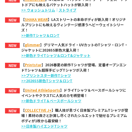
トドアにも映えるバケットハットが新入荷！
>> ウォッシュトリム
｜
ストライプ
【
SHAKA WEAR
】LAストリートの本命ボディが新入荷！オリジナ
NEW
ルプリントにも映えるヴィンテージ感漂うヘビーウェイトシリー
ズ！
>>新作Tシャツ＆ロンT
【
glimmer
】グリマー人気ドライ・UVカットのTシャツ・ロンT・
NEW
ジャケットに2026SS新色大量入荷！
>>新色ドライTシャツ＆ロンT&ジャケット
【
Printstar
】2026春夏の新作Tシャツが登場。定番オープンエン
NEW
ドTシャツ＆超厚手ビッグTシャツが入荷！
>>プリントスター新作Tシャツ
>>2026SS新色Tシャツ＆ロンT
【
United AthleSports
】ドライTシャツ＆ベースボールシャツに
NEW
イベントやクラスTに人気のカモ柄登場！
>>新色ドライT＆ベースボールシャツ
【
COLLECTIVE J+
】職人技が息づく日本製プレミアムTシャツが登
NEW
場！素材の良さと計算し尽くされたシルエットで魅せるプレミアム
ボディが1枚から最安級！
>>日本製ハイエンドTシャツ