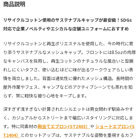
商品説明
リサイクルコットン使用のサステナブルキャップが最安級！SDGs
対応で企業ノベルティやエシカルな店舗ユニフォームにおすすめ
リサイクルコットンと再生ポリエステルを使用した、今の時代に寄
り添うサステナブルなメッシュキャップ。フロントには8.5ozの肉厚
なキャンバスを採用し、
再生コットンのナチュラルな風合いと
型崩
れしにくいタフさ、使い込むほどに味が出るワークウェアらしい表
情を両立しました。背面は通気性に優れたメッシュ構造。長時間の
屋外作業やフェス、キャンプなどのアクティブシーンでも蒸れを知
らず、常に軽快な被り心地をキープします。
深すぎず浅すぎない計算されたシルエットは男女問わず馴染みやす
く、カジュアルからストリートまで幅広いスタイリングに対応しま
す。特に同素材の
胸当てエプロン(ST2403）
や
ショートエプロン(S
T2404）
とのセットアップは、サステナブルな姿勢を重視するカフ