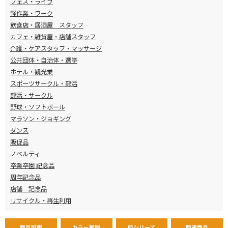
フェス・ライブ
軽作業・ワーク
飲食店・居酒屋 スタッフ
カフェ・雑貨屋・店舗スタッフ
介護・ケアスタッフ・マッサージ
公共団体・自治体・選挙
ホテル・観光業
スポーツサークル・部活
部活・サークル
野球・ソフトボール
マラソン・ジョギング
ダンス
販促品
ノベルティ
卒業卒園 記念品
周年記念品
店舗 記念品
リサイクル・再生利用
商品説明
カラー展開
同シリーズ
関連商品