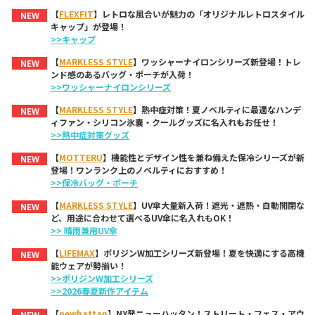
【
FLEXFIT
】レトロな風合いが魅力の「オリジナルレトロスタイル
NEW
キャップ」が登場！
>>キャップ
【
MARKLESS STYLE
】ワッシャーナイロンシリーズ新登場！トレ
NEW
ンド感のあるバッグ・ポーチが入荷！
>>ワッシャーナイロンシリーズ
【
MARKLESS STYLE
】熱中症対策！夏ノベルティに最適なハンデ
NEW
ィファン・シリコン氷嚢・クールグッズに名入れもお任せ！
>>熱中症対策グッズ
【
MOTTERU
】機能性とデザイン性を兼ね備えた保冷シリーズが新
NEW
登場！ワンランク上のノベルティにおすすめ！
>>保冷バッグ・ポーチ
【
MARKLESS STYLE
】UV傘大量新入荷！遮光・遮熱・自動開閉な
NEW
ど、用途に合わせて選べるUV傘に名入れもOK！
>> 晴雨兼用UV傘
【
LIFEMAX
】ポリジンW加工シリーズ新登場！夏を快適にする高機
NEW
能ウェアが勢揃い！
>>ポリジンW加工シリーズ
>>2026春夏新作アイテム
【
newhattan
】NY発ニューハッタン！ストリート・フェス・アウ
NEW