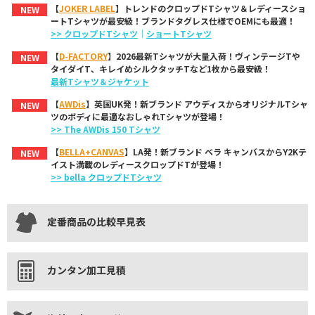
【
JOKER LABEL
】トレンドのクロップドTシャツ＆レディースショ
NEW
ートTシャツが最安級！ブランドタグレス仕様でOEMにも最適！
>> クロップドTシャツ
｜
ショートTシャツ
【
D-FACTORY
】2026最新Tシャツが大量入荷！ヴィンテージTや
NEW
タイダイT、キレイめシルクタッチTなど1枚から最安級！
最新Tシャツ＆ジャケット
【
AWDis
】英国UK発！新ブランド アウディスからオリジナルTシャ
NEW
ツのボディに最適なおしゃれTシャツが登場！
>> The AWDis 150 Tシャツ
【
BELLA+CANVAS
】LA発！新ブランド ベラ キャンバスからY2Kテ
NEW
イスト満載のレディースクロップドTが登場！
>> bella クロップドTシャツ
定番商品の比較早見表
カンタン加工見積