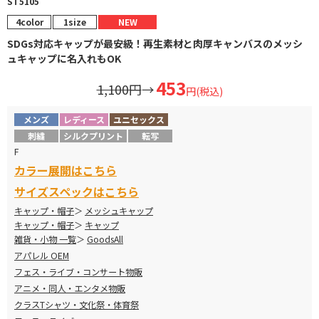
ST5105
4color
1size
NEW
SDGs対応キャップが最安級！再生素材と肉厚キャンバスのメッシ
ュキャップに名入れもOK
453
1,100円
→
円(税込)
メンズ
レディース
ユニセックス
刺繍
シルクプリント
転写
F
カラー展開はこちら
サイズスペックはこちら
キャップ・帽子
メッシュキャップ
キャップ・帽子
キャップ
雑貨・小物 一覧
GoodsAll
アパレル OEM
フェス・ライブ・コンサート物販
アニメ・同人・エンタメ物販
クラスTシャツ・文化祭・体育祭