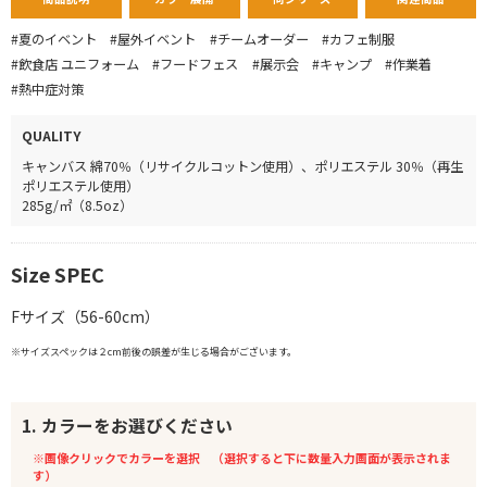
#夏のイベント
#屋外イベント
#チームオーダー
#カフェ制服
#飲食店 ユニフォーム
#フードフェス
#展示会
#キャンプ
#作業着
#熱中症対策
QUALITY
キャンバス 綿70％（リサイクルコットン使用）、ポリエステル 30％（再生
ポリエステル使用）
285g/㎡（8.5oz）
Size SPEC
Fサイズ（56-60cm）
※サイズスペックは２cm前後の誤差が生じる場合がございます。
1. カラーをお選びください
※画像クリックでカラーを選択 （選択すると下に数量入力画面が表示されま
す）