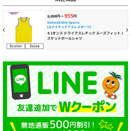
955
2,200円
→
円
United Athle Sports
(ユナイテッドアスレスポーツ)
4.1オンス ドライアスレチック ルーズフィット バ
スケットボールシャツ
5color
3size