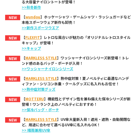
る大容量ナイロントートが登場！
>>秋冬新作
【
wundou
】ホッケーシャツ・ゲームシャツ・ラッシュガードなど
NEW
本格スポーツウェア新作も卸売！
>>新作スポーツウエア
【
FLEXFIT
】レトロな風合いが魅力の「オリジナルレトロスタイル
NEW
キャップ」が登場！
>>キャップ
【
MARKLESS STYLE
】ワッシャーナイロンシリーズ新登場！トレ
NEW
ンド感のあるバッグ・ポーチが入荷！
>>ワッシャーナイロンシリーズ
【
MARKLESS STYLE
】熱中症対策！夏ノベルティに最適なハンデ
NEW
ィファン・シリコン氷嚢・クールグッズに名入れもお任せ！
>>熱中症対策グッズ
【
MOTTERU
】機能性とデザイン性を兼ね備えた保冷シリーズが新
NEW
登場！ワンランク上のノベルティにおすすめ！
>>保冷バッグ・ポーチ
【
MARKLESS STYLE
】UV傘大量新入荷！遮光・遮熱・自動開閉な
NEW
ど、用途に合わせて選べるUV傘に名入れもOK！
>> 晴雨兼用UV傘