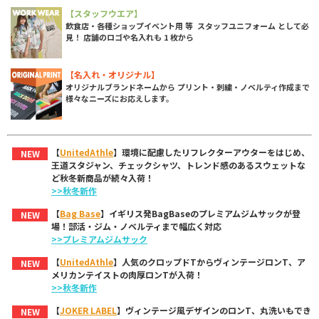
【スタッフウエア】
飲食店・各種ショップイベント用 等 スタッフユニフォーム として必
見！ 店舗のロゴや名入れも 1 枚から
【名入れ・オリジナル】
オリジナルブランドネームから プリント・刺繍・ノベルティ作成まで
様々なニーズにお応えします。
【
UnitedAthle
】環境に配慮したリフレクターアウターをはじめ、
NEW
王道スタジャン、チェックシャツ、トレンド感のあるスウェットな
ど秋冬新商品が続々入荷！
>>秋冬新作
【
Bag Base
】イギリス発BagBaseのプレミアムジムサックが登
NEW
場！部活・ジム・ノベルティまで幅広く対応
>>プレミアムジムサック
【
UnitedAthle
】人気のクロップドTからヴィンテージロンT、ア
NEW
メリカンテイストの肉厚ロンTが入荷！
>>秋冬新作
【
JOKER LABEL
】ヴィンテージ風デザインのロンT、丸洗いもでき
NEW