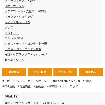
スポーツサークル・部活
部活・サークル
クラスTシャツ・文化祭・体育祭
マラソン・ジョギング
フィットネス・ヨガ
ダンス
アウトドア
アパレル OEM
フェス・ライブ・コンサート物販
アニメ・同人・エンタメ物販
介護・ケアスタッフ・マッサージ
軽作業・ワーク
商品説明
カラー展開
同シリーズ
関連商品
#スポーツTシャツ
#チームオーダー
#United Athle GREEN
#SDGs
#CSR活動
#再生繊維
#運動会
#体育祭
#セットアップ
QUALITY
素材：リサイクルポリエステル 100％ スムース