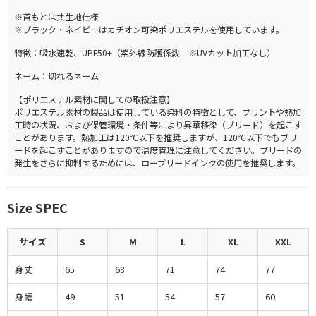
※首もとは共生地仕様
※ブラック・ネイビーはカチオン可染ポリエステルを使用しています。
特徴：吸水速乾、UPF50+（紫外線防護係数 ※UVカット加工なし）
ネーム：切れるネーム
【ポリエステル素材に関しての取扱注意】
ポリエステル素材の製品は使用している染料の特徴として、プリントや熱加
工時の状況、および保管環境・条件等により昇華移染（ブリード）を起こす
ことがあります。熱加工は120℃以下を推奨しますが、120℃以下でもブリ
ードを起こすことがありますので温度管理に注意してください。ブリードの
発生をさらに抑制するためには、ローブリードインクの使用を推奨します。
Size SPEC
サイズ
S
M
L
XL
XXL
身丈
65
68
71
74
77
身幅
49
51
54
57
60