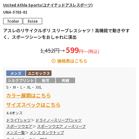
United Athle Sports(ユナイテッドアスレスポーツ)
UNA-5703-01
7color
5size
アスレのリサイクルポリ スリーブレスシャツ！高機能で動きやす
く、スポーツシーンをおしゃれに演出
599
1,452円
→
円～(税込)
価格表はこちら
メンズ
ユニセックス
サイズ
メーカー上代
販売価格
シルクプリント
転写
刺繍
S・ M・ L・ XL・ XXL
S ～ XL
1,320 円
→
599 円
カラー展開はこちら
XXL
1,452 円
→
671 円
サイズスペックはこちら
4.4オンス
ドライTシャツ
ドライノースリーブTシャツ
スポーツウエア
スポーツウエア ノースリーブ
メンズ一覧
メンズ タンクトップ