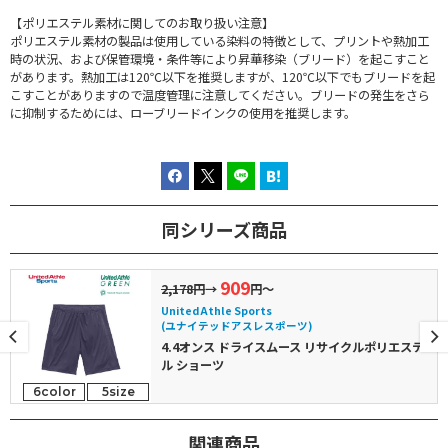
【ポリエステル素材に関してのお取り扱い注意】
ポリエステル素材の製品は使用している染料の特徴として、プリントや熱加工
時の状況、および保管環境・条件等により昇華移染（ブリード）を起こすこと
があります。熱加工は120℃以下を推奨しますが、120℃以下でもブリードを起
こすことがありますので温度管理に注意してください。ブリードの発生をさら
に抑制するためには、ローブリードインクの使用を推奨します。
同シリーズ商品
909
2,178円
→
円～
United Athle Sports
(ユナイテッドアスレスポーツ)
4.4オンス ドライスムース リサイクルポリエステ
ル ショーツ
6color
5size
関連商品