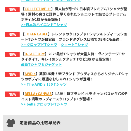
【
COLLECTIVE J+
】職人技が息づく日本製プレミアムTシャツが登
NEW
場！素材の良さと計算し尽くされたシルエットで魅せるプレミアム
ボディが1枚から最安級！
>>日本製ハイエンドTシャツ
【
JOKER LABEL
】トレンドのクロップドTシャツ＆レディースショ
NEW
ートTシャツが最安級！ブランドタグレス仕様でOEMにも最適！
>> クロップドTシャツ
｜
ショートTシャツ
【
D-FACTORY
】2026最新Tシャツが大量入荷！ヴィンテージTや
NEW
タイダイT、キレイめシルクタッチTなど1枚から最安級！
最新Tシャツ＆ジャケット
【
AWDis
】英国UK発！新ブランド アウディスからオリジナルTシャ
NEW
ツのボディに最適なおしゃれTシャツが登場！
>> The AWDis 150 Tシャツ
【
BELLA+CANVAS
】LA発！新ブランド ベラ キャンバスからY2Kテ
NEW
イスト満載のレディースクロップドTが登場！
>> bella クロップドTシャツ
定番商品の比較早見表