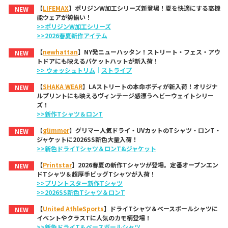
【
LIFEMAX
】ポリジンW加工シリーズ新登場！夏を快適にする高機
NEW
能ウェアが勢揃い！
>>ポリジンW加工シリーズ
>>2026春夏新作アイテム
【
newhattan
】NY発ニューハッタン！ストリート・フェス・アウ
NEW
トドアにも映えるバケットハットが新入荷！
>> ウォッシュトリム
｜
ストライプ
【
SHAKA WEAR
】LAストリートの本命ボディが新入荷！オリジナ
NEW
ルプリントにも映えるヴィンテージ感漂うヘビーウェイトシリー
ズ！
>>新作Tシャツ＆ロンT
【
glimmer
】グリマー人気ドライ・UVカットのTシャツ・ロンT・
NEW
ジャケットに2026SS新色大量入荷！
>>新色ドライTシャツ＆ロンT&ジャケット
【
Printstar
】2026春夏の新作Tシャツが登場。定番オープンエン
NEW
ドTシャツ＆超厚手ビッグTシャツが入荷！
>>プリントスター新作Tシャツ
>>2026SS新色Tシャツ＆ロンT
【
United AthleSports
】ドライTシャツ＆ベースボールシャツに
NEW
イベントやクラスTに人気のカモ柄登場！
>>新色ドライT＆ベースボールシャツ