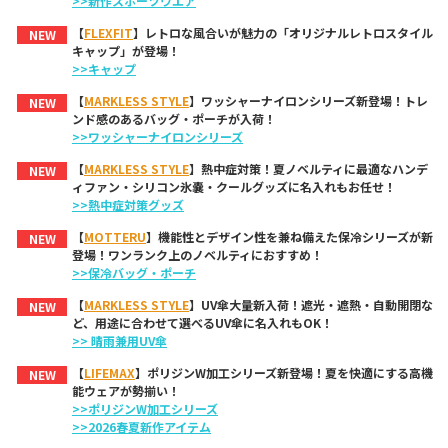
>>新作スポーツウエア
【
FLEXFIT
】レトロな風合いが魅力の「オリジナルレトロスタイル
NEW
キャップ」が登場！
>>キャップ
【
MARKLESS STYLE
】ワッシャーナイロンシリーズ新登場！トレ
NEW
ンド感のあるバッグ・ポーチが入荷！
>>ワッシャーナイロンシリーズ
【
MARKLESS STYLE
】熱中症対策！夏ノベルティに最適なハンデ
NEW
ィファン・シリコン氷嚢・クールグッズに名入れもお任せ！
>>熱中症対策グッズ
【
MOTTERU
】機能性とデザイン性を兼ね備えた保冷シリーズが新
NEW
登場！ワンランク上のノベルティにおすすめ！
>>保冷バッグ・ポーチ
【
MARKLESS STYLE
】UV傘大量新入荷！遮光・遮熱・自動開閉な
NEW
ど、用途に合わせて選べるUV傘に名入れもOK！
>> 晴雨兼用UV傘
【
LIFEMAX
】ポリジンW加工シリーズ新登場！夏を快適にする高機
NEW
能ウェアが勢揃い！
>>ポリジンW加工シリーズ
>>2026春夏新作アイテム