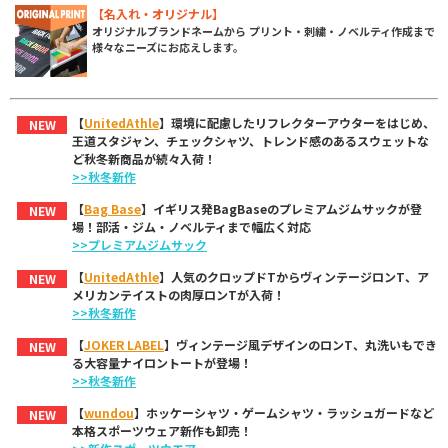
【名入れ・オリジナル】
オリジナルブランドネームから プリント・刺繍・ノベルティ作成まで
様々なニーズにお応えします。
【
UnitedAthle
】環境に配慮したリフレクターアウターをはじめ、
NEW
王道スタジャン、チェックシャツ、トレンド感のあるスウェットな
ど秋冬新商品が続々入荷！
>>秋冬新作
【
Bag Base
】イギリス発BagBaseのプレミアムジムサックが登
NEW
場！部活・ジム・ノベルティまで幅広く対応
>>プレミアムジムサック
【
UnitedAthle
】人気のクロップドTからヴィンテージロンT、ア
NEW
メリカンテイストの肉厚ロンTが入荷！
>>秋冬新作
【
JOKER LABEL
】ヴィンテージ風デザインのロンT、丸洗いもでき
NEW
る大容量ナイロントートが登場！
>>秋冬新作
【
wundou
】ホッケーシャツ・ゲームシャツ・ラッシュガードなど
NEW
本格スポーツウェア新作も卸売！