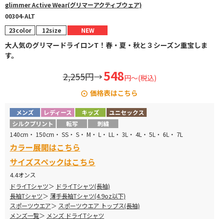
glimmer Active Wear(グリマーアクティブウェア)
00304-ALT
23color
12size
NEW
大人気のグリマードライロンT！春・夏・秋と３シーズン重宝しま
す。
548
2,255円
→
円～(税込)
価格表はこちら
メンズ
レディース
キッズ
ユニセックス
サイズ
定価 →
販売価格
シルクプリント
転写
刺繍
140-150
1,265 円 →
548 円
140cm・ 150cm・ SS・ S・ M・ L・ LL・ 3L・ 4L・ 5L・ 6L・ 7L
カラー展開はこちら
SS-LL
1,419 円 →
589 円
サイズスペックはこちら
3L-5L
1,859 円 →
752 円
4.4オンス
ドライTシャツ
ドライTシャツ(長袖)
6L-7L
2,255 円 →
924 円
長袖Tシャツ
薄手長袖Tシャツ(4.9oz以下)
スポーツウエア
スポーツウエア トップス(長袖)
メンズ一覧
メンズ ドライTシャツ