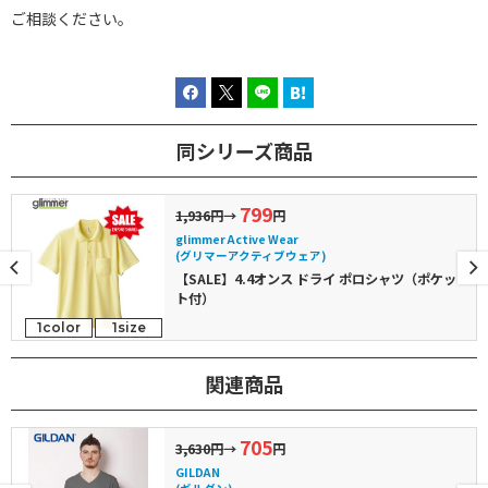
ご相談ください。
同シリーズ商品
799
1,936円
→
円
glimmer Active Wear
(グリマーアクティブウェア)
【SALE】4.4オンス ドライ ポロシャツ（ポケッ
ト付）
1color
1size
関連商品
705
3,630円
→
円
GILDAN