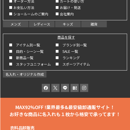
■ オーダー方法
■ カートの使い方
■ お支払い方法
■ お届け・発送
■ ショールームのご案内
■ 会社案内
メンズ
レディース
キッズ
雑貨
商品を探す
■ アイテム別一覧
■ ブランド別一覧
■ 目的・シーン一覧
■ SALE 一覧
■ 新商品一覧
■ ランキング
■ スタッフユニフォーム
■ スポーツアイテム
名入れ・オリジナル作成
MAX92%OFF !
業界最多&最安級卸通販サイト！
お好きな商品に名入れも
１枚から格安で承ってます！
衣料品卸販売