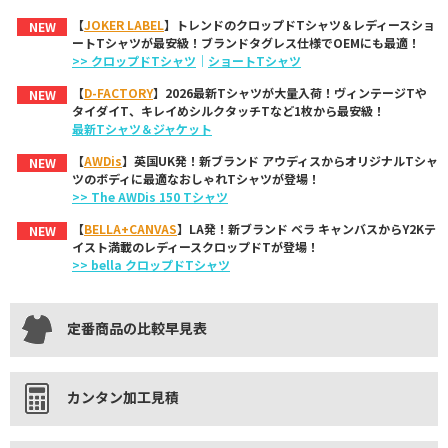
【
JOKER LABEL
】トレンドのクロップドTシャツ＆レディースショ
NEW
ートTシャツが最安級！ブランドタグレス仕様でOEMにも最適！
>> クロップドTシャツ
｜
ショートTシャツ
【
D-FACTORY
】2026最新Tシャツが大量入荷！ヴィンテージTや
NEW
タイダイT、キレイめシルクタッチTなど1枚から最安級！
最新Tシャツ＆ジャケット
【
AWDis
】英国UK発！新ブランド アウディスからオリジナルTシャ
NEW
ツのボディに最適なおしゃれTシャツが登場！
>> The AWDis 150 Tシャツ
【
BELLA+CANVAS
】LA発！新ブランド ベラ キャンバスからY2Kテ
NEW
イスト満載のレディースクロップドTが登場！
>> bella クロップドTシャツ
定番商品の比較早見表
カンタン加工見積