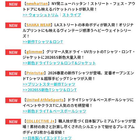
【
newhattan
】NY発ニューハッタン！ストリート・フェス・アウ
NEW
トドアにも映えるバケットハットが新入荷！
>> ウォッシュトリム
｜
ストライプ
【
SHAKA WEAR
】LAストリートの本命ボディが新入荷！オリジナ
NEW
ルプリントにも映えるヴィンテージ感漂うヘビーウェイトシリー
ズ！
>>新作Tシャツ＆ロンT
【
glimmer
】グリマー人気ドライ・UVカットのTシャツ・ロンT・
NEW
ジャケットに2026SS新色大量入荷！
>>新色ドライTシャツ＆ロンT&ジャケット
【
Printstar
】2026春夏の新作Tシャツが登場。定番オープンエン
NEW
ドTシャツ＆超厚手ビッグTシャツが入荷！
>>プリントスター新作Tシャツ
>>2026SS新色Tシャツ＆ロンT
【
United AthleSports
】ドライTシャツ＆ベースボールシャツに
NEW
イベントやクラスTに人気のカモ柄登場！
>>新色ドライT＆ベースボールシャツ
【
COLLECTIVE J+
】職人技が息づく日本製プレミアムTシャツが登
NEW
場！素材の良さと計算し尽くされたシルエットで魅せるプレミアム
ボディが1枚から最安級！
>>日本製ハイエンドTシャツ