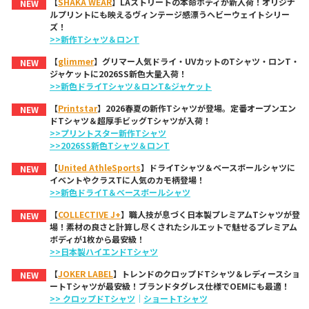
【
SHAKA WEAR
】LAストリートの本命ボディが新入荷！オリジナ
NEW
ルプリントにも映えるヴィンテージ感漂うヘビーウェイトシリー
ズ！
>>新作Tシャツ＆ロンT
【
glimmer
】グリマー人気ドライ・UVカットのTシャツ・ロンT・
NEW
ジャケットに2026SS新色大量入荷！
>>新色ドライTシャツ＆ロンT&ジャケット
【
Printstar
】2026春夏の新作Tシャツが登場。定番オープンエン
NEW
ドTシャツ＆超厚手ビッグTシャツが入荷！
>>プリントスター新作Tシャツ
>>2026SS新色Tシャツ＆ロンT
【
United AthleSports
】ドライTシャツ＆ベースボールシャツに
NEW
イベントやクラスTに人気のカモ柄登場！
>>新色ドライT＆ベースボールシャツ
【
COLLECTIVE J+
】職人技が息づく日本製プレミアムTシャツが登
NEW
場！素材の良さと計算し尽くされたシルエットで魅せるプレミアム
ボディが1枚から最安級！
>>日本製ハイエンドTシャツ
【
JOKER LABEL
】トレンドのクロップドTシャツ＆レディースショ
NEW
ートTシャツが最安級！ブランドタグレス仕様でOEMにも最適！
>> クロップドTシャツ
｜
ショートTシャツ