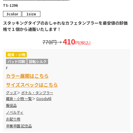
TS-1296
3color
1size
スタッキングタイプのおしゃれなカフェタンブラーを最安値の卸価
格で１個から通販いたします！
410
770円
→
円(税込)
雑貨・小物
パッド印刷
回転シルク
F
カラー展開はこちら
サイズスペックはこちら
グッズ
ボトル・タンブラー
雑貨・小物 一覧
GoodsAll
販促品
ノベルティ
お配り用
卒業卒園 記念品