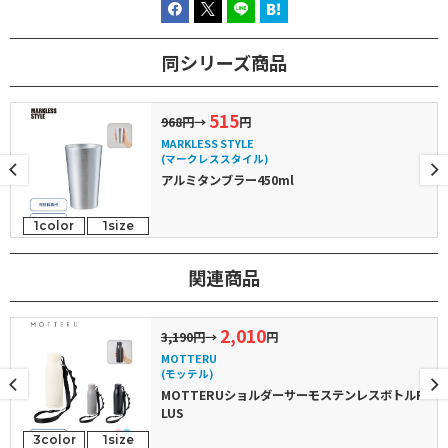
同シリーズ商品
515
968円
→
円
MARKLESS STYLE
(マークレススタイル)
アルミタンブラー450ml
1color
1size
関連商品
2,010
3,190円
→
円
MOTTERU
(モッテル)
MOTTERUショルダーサーモステンレスボトルP
LUS
3color
1size