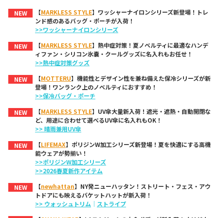
【
MARKLESS STYLE
】ワッシャーナイロンシリーズ新登場！トレ
NEW
ンド感のあるバッグ・ポーチが入荷！
>>ワッシャーナイロンシリーズ
【
MARKLESS STYLE
】熱中症対策！夏ノベルティに最適なハンデ
NEW
ィファン・シリコン氷嚢・クールグッズに名入れもお任せ！
>>熱中症対策グッズ
【
MOTTERU
】機能性とデザイン性を兼ね備えた保冷シリーズが新
NEW
登場！ワンランク上のノベルティにおすすめ！
>>保冷バッグ・ポーチ
【
MARKLESS STYLE
】UV傘大量新入荷！遮光・遮熱・自動開閉な
NEW
ど、用途に合わせて選べるUV傘に名入れもOK！
>> 晴雨兼用UV傘
【
LIFEMAX
】ポリジンW加工シリーズ新登場！夏を快適にする高機
NEW
能ウェアが勢揃い！
>>ポリジンW加工シリーズ
>>2026春夏新作アイテム
【
newhattan
】NY発ニューハッタン！ストリート・フェス・アウ
NEW
トドアにも映えるバケットハットが新入荷！
>> ウォッシュトリム
｜
ストライプ