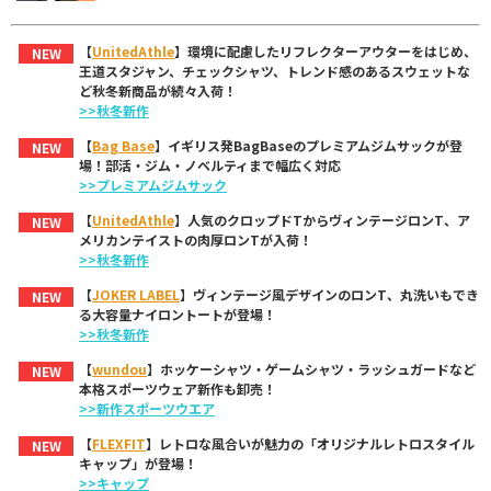
【
UnitedAthle
】環境に配慮したリフレクターアウターをはじめ、
NEW
王道スタジャン、チェックシャツ、トレンド感のあるスウェットな
ど秋冬新商品が続々入荷！
>>秋冬新作
【
Bag Base
】イギリス発BagBaseのプレミアムジムサックが登
NEW
場！部活・ジム・ノベルティまで幅広く対応
>>プレミアムジムサック
【
UnitedAthle
】人気のクロップドTからヴィンテージロンT、ア
NEW
メリカンテイストの肉厚ロンTが入荷！
>>秋冬新作
【
JOKER LABEL
】ヴィンテージ風デザインのロンT、丸洗いもでき
NEW
る大容量ナイロントートが登場！
>>秋冬新作
【
wundou
】ホッケーシャツ・ゲームシャツ・ラッシュガードなど
NEW
本格スポーツウェア新作も卸売！
>>新作スポーツウエア
【
FLEXFIT
】レトロな風合いが魅力の「オリジナルレトロスタイル
NEW
キャップ」が登場！
>>キャップ