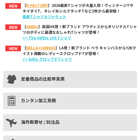
【
D-FACTORY
】2026最新Tシャツが大量入荷！ヴィンテージTや
NEW
タイダイT、キレイめシルクタッチTなど1枚から最安級！
最新Tシャツ＆ジャケット
【
AWDis
】英国UK発！新ブランド アウディスからオリジナルTシャ
NEW
ツのボディに最適なおしゃれTシャツが登場！
>> The AWDis 150 Tシャツ
【
BELLA+CANVAS
】LA発！新ブランド ベラ キャンバスからY2Kテ
NEW
イスト満載のレディースクロップドTが登場！
>> bella クロップドTシャツ
定番商品の比較早見表
カンタン加工見積
海外取寄せ / 別注品