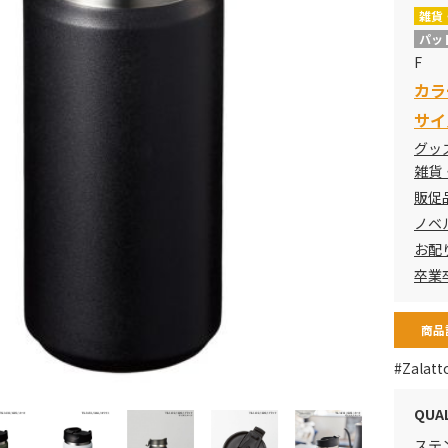
雑貨
パッ
F
カラ
サイ
グッ
雑貨
販促
ノベ
お配
卒業
商品
#Zalatt
QUA
ステ