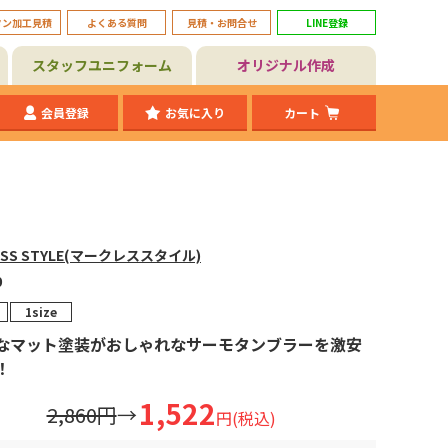
タン加工見積
よくある質問
見積・お問合せ
LINE登録
スタッフユニフォーム
オリジナル作成
会員登録
お気に入り
カート
ESS STYLE(マークレススタイル)
0
1size
なマット塗装がおしゃれなサーモタンブラーを激安
！
1,522
2,860円
→
円(税込)