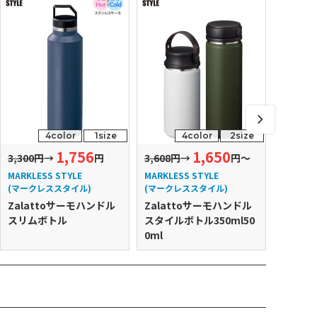
4color
1size
4color
2size
1,756
1,650
3,300円
→
円
3,608円
→
円～
2,750円
MARKLESS STYLE
MARKLESS STYLE
MARKLE
(マークレススタイル)
(マークレススタイル)
(マーク
Zalattoサーモハンドル
Zalattoサーモハンドル
Zala
スリムボトル
スタイルボトル350ml50
ット
0ml