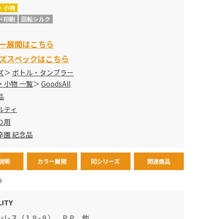
・小物
ド印刷
回転シルク
ー展開はこちら
ズスペックはこちら
ズ
ボトル・タンブラー
・小物 一覧
GoodsAll
品
ルティ
り用
卒園 記念品
説明
カラー展開
同シリーズ
関連商品
o
LITY
ンレス（１８-８）、ＰＰ 他