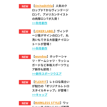
【
UnitedAthle
】人気のク
NEW
ロップドTからヴィンテージ
ロンT、アメリカンテイスト
の肉厚ロンTが入荷！
>>秋冬新作
【
JOKER LABEL
】ヴィンテ
NEW
ージ風デザインのロンT、丸
洗いもできる大容量ナイロン
トートが登場！
>>秋冬新作
【
wundou
】ホッケーシャ
NEW
ツ・ゲームシャツ・ラッシュ
ガードなど本格スポーツウェ
ア新作も卸売！
>>新作スポーツウエア
【
FLEXFIT
】レトロな風合い
NEW
が魅力の「オリジナルレトロ
スタイルキャップ」が登場！
>>キャップ
【
MARKLESS STYLE
】ワッ
NEW
シャーナイロンシリーズ新登