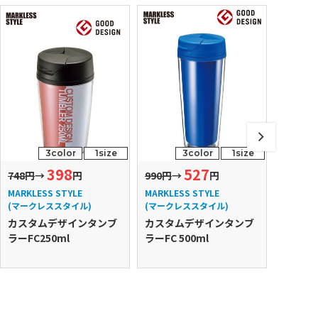
3color
1size
3color
1size
398
527
748円
→
円
990円
→
円
880円
MARKLESS STYLE
MARKLESS STYLE
MARKLE
(マークレススタイル)
(マークレススタイル)
(マーク
カスタムデザインタンブ
カスタムデザインタンブ
カスタ
ラーFC250ml
ラーFC 500ml
ラーFC3