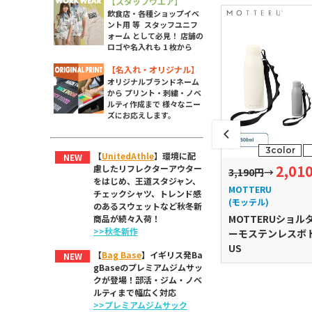
【スタッフウエア】
飲食店・各種ショップイベ
ント用 等 スタッフユニフ
ォーム として必見！ 店舗の
ロゴや名入れも 1 枚から
【名入れ・オリジナル】
オリジナルブランドネーム
から プリント・刺繍・ノベ
ルティ作成まで 様々なニー
ズにお応えします。
3color
【
UnitedAthle
】環境に配
NEW
2,01
慮したリフレクターアウター
770円
3,190円
→
をはじめ、王道スタジャン、
thle
MARKLESS STYLE
MOTTERU
チェックシャツ、トレンド感
ッドアスレ)
(マークレススタイル)
(モッテル)
のあるスウェットなど秋冬新
ンレス 缶クーラ
カフェタンブラーベーシ
MOTTERUショル
商品が続々入荷！
>>秋冬新作
ック
ーモステンレスボト
US
【
Bag Base
】イギリス発Ba
NEW
gBaseのプレミアムジムサッ
クが登場！部活・ジム・ノベ
ルティまで幅広く対応
>>プレミアムジムサック