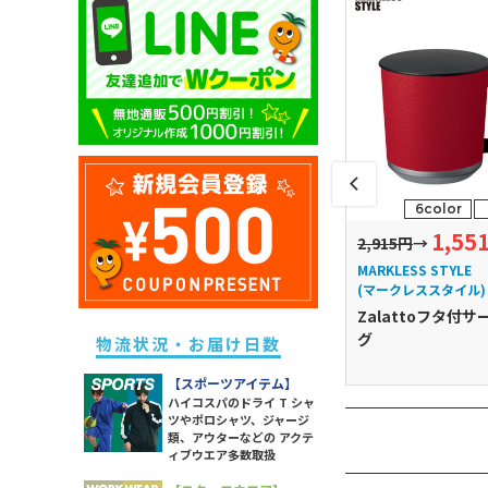
キッズ ドライポロシャツ
除菌・衛生・ヘルスケアグッズ
ユニセックス ドライTシャツ
メンズ スウェットパンツ
レディース ドライポロシャツ
キッズ トレーナー
防災グッズ
ユニセックス トレーナー
メンズ ボトムス
レディース トレーナー
キッズ パーカー
ライト
ユニセックス ポロシャツ
メンズ 長袖Tシャツ
レディース パーカー
キッズ スウェットパンツ
ソックス
ユニセックス パーカー
メンズ スポーツアイテム
レディース スウェットパンツ
キッズ 長袖Tシャツ
ラッピング・ショッパー・ギフ
ユニセックス 長袖Tシャツ
メンズ ワークウエア
レディース 長袖Tシャツ
トバッグ・包材
キッズ スポーツアイテム
ユニセックス スポーツアイテム
メンズ アウター
レディース スポーツアイテム
イベント・観戦グッズ
3color
1size
5color
1size
6color
キッズ アウター
ユニセックス アウター
メンズ タンクトップ
レディース ワークウエア
1,404
1,317
1,55
→
円
2,475円
→
円
2,915円
→
パーツ・付属品
キッズ ボトムス
ユニセックス シャツ
メンズ シャツ
レディース シャツ
S STYLE
MARKLESS STYLE
MARKLESS STYLE
スポーツグッズ
ススタイル)
(マークレススタイル)
(マークレススタイル)
レディース アウター
その他雑貨
toサーモタンブラ
Zalattoサーモラウンド
Zalattoフタ付サ
レディース タンク・キャミ
タンブラー
グ
物流状況・お届け日数
レディース ボトムス
【スポーツアイテム】
ハイコスパのドライ T シャ
ツやポロシャツ、ジャージ
類、アウターなどの アクテ
ィブウエア多数取扱