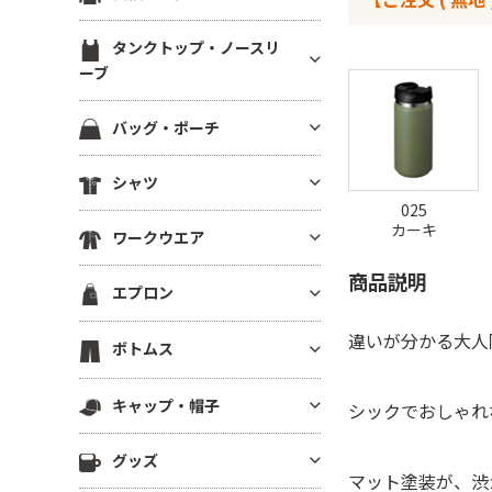
ブ）
スウェットカーディガン
ブルゾン(裏地あり)
裏起毛パーカー
ジャージ トラックジャケット
定番無地長袖Tシャツ
ラグランTシャツ
半袖スウェット
タンクトップ・ノースリ
ブルゾン(厚手・防寒）
ドライスウェット パーカー
ジャージ トラックパンツ
ドライ・機能性長袖Tシャツ
ーブ
後染め・タイダイTシャツ
イベントブルゾン
ビッグシルエット パーカー
ハーフパンツ・ショーツ
薄手長袖Tシャツ(4.9oz以下)
クロップドTシャツ
タンクトップ
コーチジャケット
パーカーその他
バッグ・ポーチ
ロングパンツ
中肉長袖厚Tシャツ(5～5.5oz)
きれいめ・上質プレミアムTシ
ノースリーブ
スタジアムジャンパー
ャツ
ベンチコート
コットンバッグ
ヘビーウエイト長袖Tシャツ(5.
シャツ
ドライノースリーブ
スポーツジャケット
6～6.4oz)
ボーダーTシャツ
スポーツ アウター
キャンバストートバッグ
025
キャミソール
ベスト
半袖シャツ
カーキ
厚手長袖Tシャツ(6.5oz～)
グラフィックTシャツ
スポーツ用インナー
ワークウエア
ナイロン・ポリエステルバッグ
フリースジャケット
長袖シャツ
ビッグシルエット長袖Tシャツ
ワンピース・チュニック
ビブス
不織布バッグ
商品説明
ワークシャツ(半袖)
ポンチョ
エプロン
7分袖・5分袖シャツ
Vネック長袖Tシャツ
メンズカットソー
スポーツ ソックス
保冷・保温バッグ
ワークシャツ(長袖)
はっぴ
ワークシャツ
ポケット付き長袖Tシャツ
レディース カットソー
スポーツアクセサリー
胸当てエプロン
違いが分かる大人
デニムバッグ
ボトムス
ワークパンツ
その他ジャケット・アウター
チェックシャツ
後染め・ピグメント長袖Tシャ
その他Tシャツ
サロンエプロン
ショルダーバッグ
ワーク系アウター
ツ
ロングパンツ
アロハ・柄物シャツ
キャップ・帽子
ショートエプロン
シックでおしゃれ
サコッシュ・スマホショルダー
つなぎ・オーバーオール
ジャージー・パーカー
ハーフパンツ
シャツジャケット
ミドルエプロン
リュック・ナップサック
キャップ
調理服・コックウェア
その他長袖Tシャツ
グッズ
ショーツ
ロング(ソムリエ)エプロン
ボディバッグ
マット塗装が、渋
ニットキャップ
スクラブ