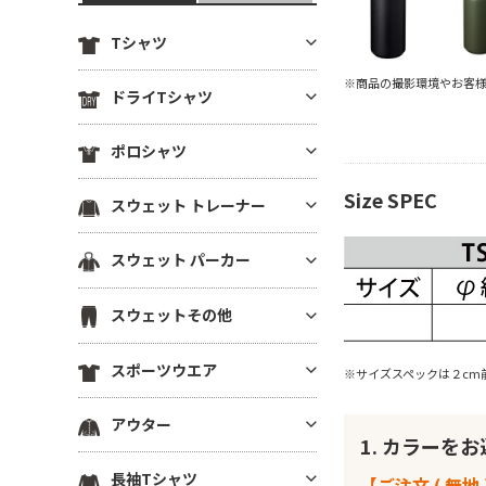
Tシャツ
※商品の撮影環境やお客
定番無地Tシャツ
ドライTシャツ
薄手Tシャツ(4.9oz以下)
定番無地ドライTシャツ
ポロシャツ
中肉厚Tシャツ(5～5.5oz)
ドライTシャツ(半袖)
ヘビーウエイトTシャツ(5.6～6.
ドライポロシャツ(半袖)
Size SPEC
スウェット トレーナー
ドライTシャツ(長袖)
4oz)
ドライポロシャツ(長袖)
ドライVネックTシャツ
厚手Tシャツ(6.5oz～)
薄手トレーナー(8.9oz以下)
スウェット パーカー
綿ポロシャツ(半袖)
ドライノースリーブTシャツ
ビッグシルエット Tシャツ
中肉トレーナー(9～10.9oz)
綿ポロシャツ(長袖)
プルオーバーパーカー
ドライTシャツその他
VネックTシャツ
スウェットその他
厚手トレーナー(11oz～)
鹿の子ポロシャツ
ジップパーカー
ポケットTシャツ
裏毛(裏パイル)トレーナー
スウェットパンツ
ポケ無しポロシャツ
スポーツウエア
薄手パーカー(8.9oz以下)
※サイズスペックは２cm
オーガニック・天然素材Tシャ
裏起毛トレーナー
スウェットショーツ
ポケ付きポロシャツ
ツ
中肉パーカー(9～10.9oz)
スポーツウエア トップス(半袖)
ドライスウェット トレーナー
アウター
スウェットジャケット
ボタンダウンポロシャツ
リサイクル素材Tシャツ
厚手パーカー(11oz～)
1. カラーを
スポーツウエア トップス(長袖)
ビッグシルエット トレーナー
ハーフジップスウェット
その他ポロシャツ
ブルゾン(裏地なし)
7分袖・5分袖（ハーフスリー
裏毛(裏パイル)パーカー
長袖Tシャツ
スポーツウエア ノースリーブ
【ご注文 ( 無地 