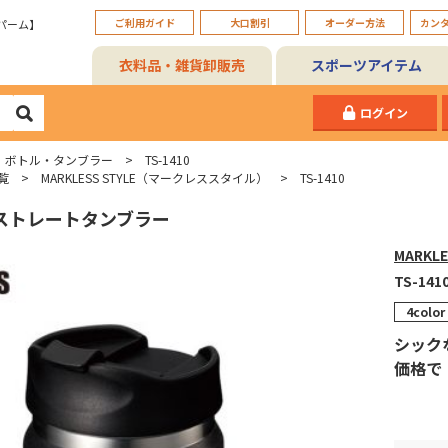
ご利用ガイド
大口割引
オーダー方法
カン
パーム】
衣料品・雑貨卸販売
スポーツアイテム
ログイン
ボトル・タンブラー
TS-1410
覧
MARKLESS STYLE（マークレススタイル）
TS-1410
ーモストレートタンブラー
MARKL
TS-141
4color
シック
価格で