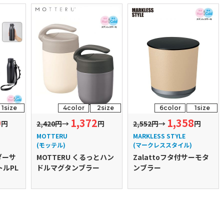
1size
4color
2size
6color
1size
0
1,372
1,358
円
2,420円
→
円
2,552円
→
円
MOTTERU
MARKLESS STYLE
(モッテル)
(マークレススタイル)
ダーサ
MOTTERU くるっとハン
Zalattoフタ付サーモタ
ルPL
ドルマグタンブラー
ンブラー