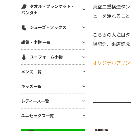
スウェットパンツ(裏毛)
マグカップ・湯呑
帆前掛け
エコ素材(SDGs) バッグ・ポー
真空二重構造タン
タオル・ブランケット・
ハット
白衣・医療用ジャケット
スウェットパンツ(裏起毛)
チ
ボトル・タンブラー
バンダナ
ヒーを淹れること
メッシュキャップ
ワンピース・ナースウエア
ワークパンツ
麻(ヘンプ)・ジュートバッグ
ステーショナリー
無地タオル
コットンキャップ
シューズ・ソックス
ドライ素材パンツ
ポーチ
アルバム・フォトフレーム
ブランケット
フラットバイザーキャップ
こちらの大注目タ
ジャージ パンツ
巾着
シューズ
キーホルダー
雑貨・小物 一覧
バンダナ(三角巾)・ハンカチ
キャスケット・ハンチング・ベ
場記念、来店記念
コットン・T/Cパンツ
バッグその他
ソックス
モバイル・PC関連グッズ
レー
ハンカチタオル
GoodsAll
ナイロンパンツ
ユニフォーム小物
デスク雑貨
フェイスタオル
オリジナルプリン
ミリタリーパンツ
生活雑貨
ネクタイ・コックタイ
マフラータオル
メンズ一覧
レギンス・スパッツ
インテリア雑貨
三角巾
バスタオル
スカート
メンズTシャツ
時計
キッズ一覧
バンダナ・スカーフ
リストバンド
ジョガーパンツ
メンズ ドライTシャツ
暑さ・紫外線対策 / 保冷グッ
ユニフォーム帽子
キッズTシャツ
ズ・扇風機
その他ボトムス
レディース一覧
メンズ ポロシャツ
ベビー用アイテム
あったかグッズ・フリース
メンズ ドライポロシャツ
レディース Tシャツ
ユニセックス一覧
キッズ ドライTシャツ
傘・レイングッズ
メンズ トレーナー
レディース ドライTシャツ
キッズ ポロシャツ
ミラー
ユニセックス Tシャツ
メンズ パーカー
レディース ポロシャツ