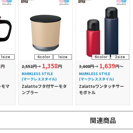
1size
6color
1size
6color
2size
1
1,358
1,639
円
2,552円
→
円
3,608円
→
円～
MARKLESS STYLE
MARKLESS STYLE
(マークレススタイル)
(マークレススタイル)
ーモマ
Zalattoフタ付サーモタ
Zalattoワンタッチサー
ンブラー
モボトル
関連商品