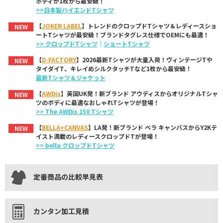
ボディが1枚から最安級！
>>日本製ハイエンドTシャツ
【
JOKER LABEL
】トレンドのクロップドTシャツ＆レディースショ
NEW
ートTシャツが最安級！ブランドタグレス仕様でOEMにも最適！
>> クロップドTシャツ
｜
ショートTシャツ
【
D-FACTORY
】2026最新Tシャツが大量入荷！ヴィンテージTや
NEW
タイダイT、キレイめシルクタッチTなど1枚から最安級！
最新Tシャツ＆ジャケット
【
AWDis
】英国UK発！新ブランド アウディスからオリジナルTシャ
NEW
ツのボディに最適なおしゃれTシャツが登場！
>> The AWDis 150 Tシャツ
【
BELLA+CANVAS
】LA発！新ブランド ベラ キャンバスからY2Kテ
NEW
イスト満載のレディースクロップドTが登場！
>> bella クロップドTシャツ
定番商品の比較早見表
カンタン加工見積