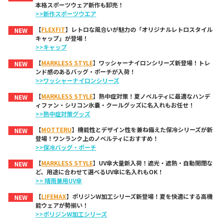
本格スポーツウェア新作も卸売！
>>新作スポーツウエア
【
FLEXFIT
】レトロな風合いが魅力の「オリジナルレトロスタイル
NEW
キャップ」が登場！
>>キャップ
【
MARKLESS STYLE
】ワッシャーナイロンシリーズ新登場！トレ
NEW
ンド感のあるバッグ・ポーチが入荷！
>>ワッシャーナイロンシリーズ
【
MARKLESS STYLE
】熱中症対策！夏ノベルティに最適なハンデ
NEW
ィファン・シリコン氷嚢・クールグッズに名入れもお任せ！
>>熱中症対策グッズ
【
MOTTERU
】機能性とデザイン性を兼ね備えた保冷シリーズが新
NEW
登場！ワンランク上のノベルティにおすすめ！
>>保冷バッグ・ポーチ
【
MARKLESS STYLE
】UV傘大量新入荷！遮光・遮熱・自動開閉な
NEW
ど、用途に合わせて選べるUV傘に名入れもOK！
>> 晴雨兼用UV傘
【
LIFEMAX
】ポリジンW加工シリーズ新登場！夏を快適にする高機
NEW
能ウェアが勢揃い！
>>ポリジンW加工シリーズ