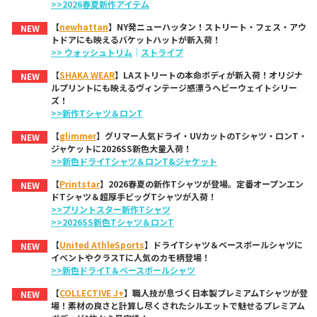
>>2026春夏新作アイテム
【
newhattan
】NY発ニューハッタン！ストリート・フェス・アウ
NEW
トドアにも映えるバケットハットが新入荷！
>> ウォッシュトリム
｜
ストライプ
【
SHAKA WEAR
】LAストリートの本命ボディが新入荷！オリジナ
NEW
ルプリントにも映えるヴィンテージ感漂うヘビーウェイトシリー
ズ！
>>新作Tシャツ＆ロンT
【
glimmer
】グリマー人気ドライ・UVカットのTシャツ・ロンT・
NEW
ジャケットに2026SS新色大量入荷！
>>新色ドライTシャツ＆ロンT&ジャケット
【
Printstar
】2026春夏の新作Tシャツが登場。定番オープンエン
NEW
ドTシャツ＆超厚手ビッグTシャツが入荷！
>>プリントスター新作Tシャツ
>>2026SS新色Tシャツ＆ロンT
【
United AthleSports
】ドライTシャツ＆ベースボールシャツに
NEW
イベントやクラスTに人気のカモ柄登場！
>>新色ドライT＆ベースボールシャツ
【
COLLECTIVE J+
】職人技が息づく日本製プレミアムTシャツが登
NEW
場！素材の良さと計算し尽くされたシルエットで魅せるプレミアム