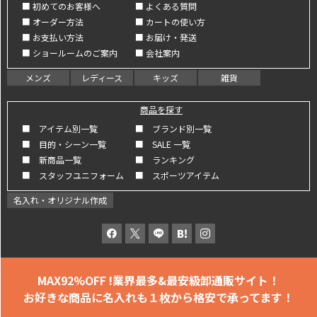
■ 初めてのお客様へ
■ よくある質問
■ オーダー方法
■ カートの使い方
■ お支払い方法
■ お届け・発送
■ ショールームのご案内
■ 会社案内
メンズ
レディース
キッズ
雑貨
商品を探す
■ アイテム別一覧
■ ブランド別一覧
■ 目的・シーン一覧
■ SALE 一覧
■ 新商品一覧
■ ランキング
■ スタッフユニフォーム
■ スポーツアイテム
名入れ・オリジナル作成
MAX92%OFF !
業界最多&最安級卸通販サイト！
お好きな商品に名入れも
１枚から格安で承ってます！