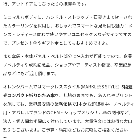
行、アウトドアにもぴったりの携帯傘です。
ミニマルなボディに、ハンドル・ストラップ・石突きまで統一され
たカラーリングを採用し、おしゃれでスマートな見た目も魅力！メ
ンズ・レディース問わず使いやすいユニセックスなデザインですの
で、プレゼント傘やギフト傘としてもおすすめですよ。
また傘袋・本体パネル・ベルト部分に名入れが可能ですので、企業
ノベルティや成約記念品、ショップやアーティスト物販、卒業記念
品などにもご活用頂けます。
オレンジパームではマークレススタイル(MARKLESS STYLE)
5段遮
光コンパクト折りたたみ傘
を、無地のままでも、名入れやプリント
を施しても、業界最安級の業務価格で1本から卸販売中。ノベルティ
用・アパレルブランドのOEM・ショップオリジナル傘の制作など、
法人・個人問わず幅広く対応しています。大量注文にはお得な大口
割引もございます。ご予算・納期などもお気軽にご相談ください