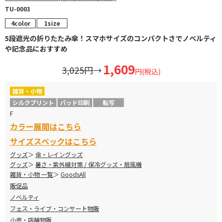
TU-0003
4color
1size
5段遮光の折りたたみ傘！スマホサイズのコンパクトさでノベルティ
や記念品におすすめ
1,609
3,025円
→
円(税込)
雑貨・小物
シルクプリント
パッド印刷
転写
F
カラー展開はこちら
サイズスペックはこちら
グッズ
傘・レイングッズ
グッズ
暑さ・紫外線対策 / 保冷グッズ・扇風機
雑貨・小物 一覧
GoodsAll
販促品
ノベルティ
フェス・ライブ・コンサート物販
小売・店舗物販