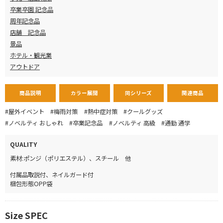
卒業卒園 記念品
周年記念品
店舗 記念品
景品
ホテル・観光業
アウトドア
商品説明
カラー展開
同シリーズ
関連商品
#屋外イベント
#梅雨対策
#熱中症対策
#クールグッズ
#ノベルティ おしゃれ
#卒業記念品
#ノベルティ 高級
#通勤 通学
QUALITY
素材:ポンジ（ポリエステル）、スチール 他
付属品
取説付、ネイルガード付
梱包形態
OPP袋
Size SPEC