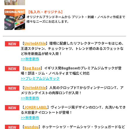
【名入れ・オリジナル】
オリジナルブランドネームから プリント・刺繍・ノベルティ作成まで
様々なニーズにお応えします。
【
UnitedAthle
】環境に配慮したリフレクターアウターをはじめ、
NEW
王道スタジャン、チェックシャツ、トレンド感のあるスウェットな
ど秋冬新商品が続々入荷！
>>秋冬新作
【
Bag Base
】イギリス発BagBaseのプレミアムジムサックが登
NEW
場！部活・ジム・ノベルティまで幅広く対応
>>プレミアムジムサック
【
UnitedAthle
】人気のクロップドTからヴィンテージロンT、ア
NEW
メリカンテイストの肉厚ロンTが入荷！
>>秋冬新作
【
JOKER LABEL
】ヴィンテージ風デザインのロンT、丸洗いもでき
NEW
る大容量ナイロントートが登場！
>>秋冬新作
【
wundou
】ホッケーシャツ・ゲームシャツ・ラッシュガードなど
NEW