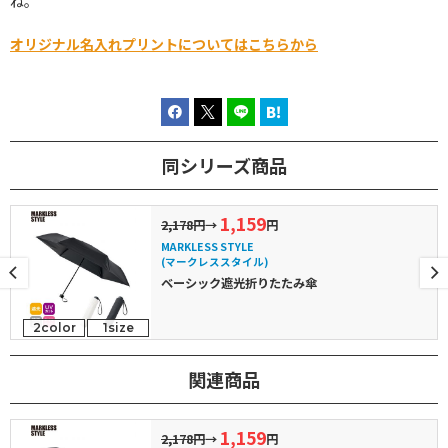
ね。
オリジナル名入れプリントについてはこちらから
同シリーズ商品
1,159
2,178円
→
円
MARKLESS STYLE
(マークレススタイル)
ベーシック遮光折りたたみ傘
2color
1size
関連商品
1,159
2,178円
→
円