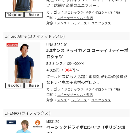
ツ！店舗や企業のユニフォー...
カテゴリ：
ポロシャツ
ドライポロシャツ(半袖)
14color
8size
目的：
スポーツサークル・部活
対象：
・
・
メンズ
レディース
ユニセックス
United Athle (ユナイテッドアスレ)
UNA-5050-01
5.3オンス ドライカノコ ユーティリティーポ
ロシャツ
5.3オンス／XS～XXXXL
4,026円
→
964
円～
クールビズにも大活躍！消臭効果も◎の多機能
なドライ鹿の子素材のポロシ...
8color
8size
カテゴリ：
ポロシャツ
ドライポロシャツ(半袖)
目的：
スポーツサークル・部活
対象：
・
・
メンズ
レディース
ユニセックス
LIFEMAX (ライフマックス )
MS3120
ベーシックドライポロシャツ（ポリジン加