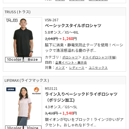
TRUSS (トラス)
VSN-267
ベーシックスタイルポロシャツ
5.8オンス／XS～4XL
2,640円
→
1,268
円
脇下に消臭・静電気防止テープを使用！ベーシ
ックで清涼感溢れる鹿の子ポ...
カテゴリ：
ポロシャツ
ドライポロシャツ(半袖)
10color
8size
目的：
企業イベント・展示会
対象：
・
・
メンズ
レディース
ユニセックス
LIFEMAX (ライフマックス )
MS3121
ライン入りベーシックドライポロシャツ
（ポリジン加工)
4.3オンス／GS～5L
3,410円
→
1,540
円
銀イオンが匂いをブロック！ラインづかいがア
クセント。おしゃれなドライ...
10color
10size