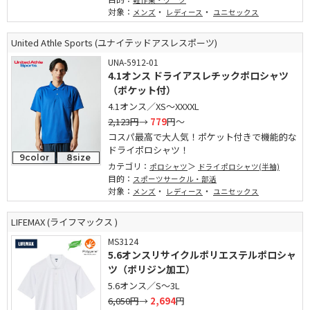
対象：
・
・
メンズ
レディース
ユニセックス
United Athle Sports (ユナイテッドアスレスポーツ)
UNA-5912-01
4.1オンス ドライアスレチックポロシャツ
（ポケット付）
4.1オンス／XS～XXXXL
2,123円
→
779
円～
コスパ最高で大人気！ポケット付きで機能的な
ドライポロシャツ！
9color
8size
カテゴリ：
ポロシャツ
ドライポロシャツ(半袖)
目的：
スポーツサークル・部活
対象：
・
・
メンズ
レディース
ユニセックス
LIFEMAX (ライフマックス )
MS3124
5.6オンスリサイクルポリエステルポロシャ
ツ（ポリジン加工）
5.6オンス／S～3L
6,050円
→
2,694
円