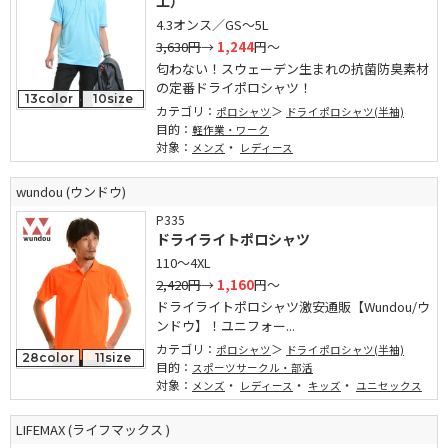
工）
4.3オンス／GS～5L
3,630円
→
1,244
円～
匂わない！スウェーデン生まれの抗菌防臭素材
の定番ドライポロシャツ！
13color
10size
カテゴリ：
ポロシャツ
ドライポロシャツ(半袖)
目的：
軽作業・ワーク
対象：
・
メンズ
レディース
wundou (ウンドウ)
P335
ドライライトポロシャツ
110～4XL
2,420円
→
1,160
円～
ドライライトポロシャツ激安通販【Wundou/ウ
ンドウ】！ユニフォー...
カテゴリ：
ポロシャツ
ドライポロシャツ(半袖)
28color
11size
目的：
スポーツサークル・部活
対象：
・
・
・
メンズ
レディース
キッズ
ユニセックス
LIFEMAX (ライフマックス )