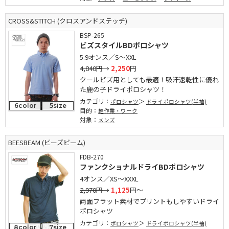
CROSS&STITCH (クロスアンドステッチ)
BSP-265
ビズスタイルBDポロシャツ
5.9オンス／S～XXL
4,840円
→
2,250
円
クールビズ用としても最適！吸汗速乾性に優れ
た鹿の子ドライポロシャツ！
カテゴリ：
ポロシャツ
ドライポロシャツ(半袖)
6color
5size
目的：
軽作業・ワーク
対象：
メンズ
BEESBEAM (ビーズビーム)
FDB-270
ファンクショナルドライBDポロシャツ
4オンス／XS～XXXL
2,970円
→
1,125
円～
両面フラット素材でプリントもしやすいドライ
ポロシャツ
カテゴリ：
ポロシャツ
ドライポロシャツ(半袖)
8color
7size