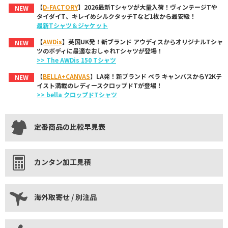
【
D-FACTORY
】2026最新Tシャツが大量入荷！ヴィンテージTや
NEW
タイダイT、キレイめシルクタッチTなど1枚から最安級！
最新Tシャツ＆ジャケット
【
AWDis
】英国UK発！新ブランド アウディスからオリジナルTシャ
NEW
ツのボディに最適なおしゃれTシャツが登場！
>> The AWDis 150 Tシャツ
【
BELLA+CANVAS
】LA発！新ブランド ベラ キャンバスからY2Kテ
NEW
イスト満載のレディースクロップドTが登場！
>> bella クロップドTシャツ
定番商品の比較早見表
カンタン加工見積
海外取寄せ / 別注品