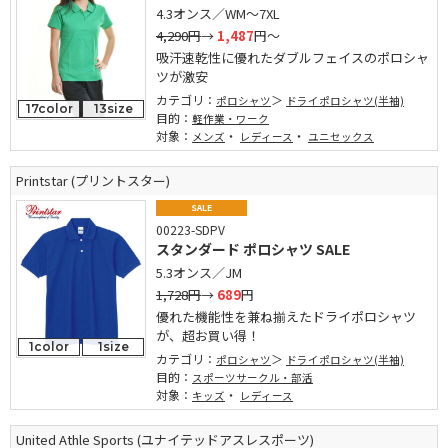
4.3オンス／WM～7XL
4,290円
→
1,487
円～
吸汗速乾性に優れたダブルフェイスのポロシャ
ツが激安
カテゴリ：
ポロシャツ
ドライポロシャツ(半袖)
17color
13size
目的：
軽作業・ワーク
対象：
・
・
メンズ
レディース
ユニセックス
Printstar (プリントスター)
SALE
00223-SDPV
スタンダード ポロシャツ SALE
5.3オンス／JM
1,728円
→
689
円
優れた機能性を兼ね揃えたドライポロシャツ
が、超お買い得！
1color
1size
カテゴリ：
ポロシャツ
ドライポロシャツ(半袖)
目的：
スポーツサークル・部活
対象：
・
キッズ
レディース
United Athle Sports (ユナイテッドアスレスポーツ)