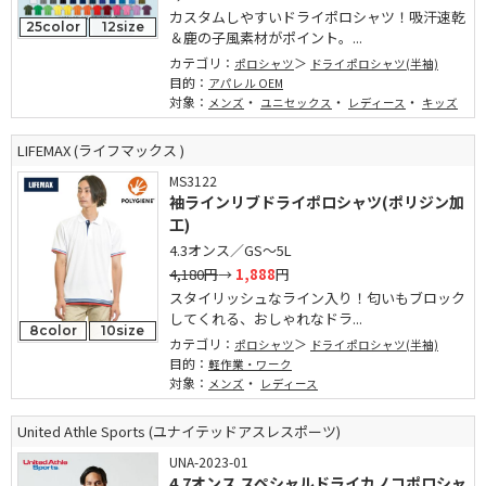
カスタムしやすいドライポロシャツ！吸汗速乾
25color
12size
＆鹿の子風素材がポイント。...
カテゴリ：
ポロシャツ
ドライポロシャツ(半袖)
目的：
アパレル OEM
対象：
・
・
・
メンズ
ユニセックス
レディース
キッズ
LIFEMAX (ライフマックス )
MS3122
袖ラインリブドライポロシャツ(ポリジン加
工)
4.3オンス／GS～5L
4,180円
→
1,888
円
スタイリッシュなライン入り！匂いもブロック
してくれる、おしゃれなドラ...
8color
10size
カテゴリ：
ポロシャツ
ドライポロシャツ(半袖)
目的：
軽作業・ワーク
対象：
・
メンズ
レディース
United Athle Sports (ユナイテッドアスレスポーツ)
UNA-2023-01
4.7オンス スペシャルドライカノコポロシャ