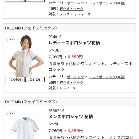
カテゴリ：
ポロシャツ
ドライポロシャツ(半袖)
目的：
軽作業・ワーク
対象：
・
メンズ
レディース
FACE MIX (フェイスミックス)
FB4018L
レディースポロシャツ花柄
S～3L
7,260円
→
4,590
円
清潔感ある花柄がワンポイント。レディースポ
ロシャツ
カテゴリ：
ポロシャツ
ドライポロシャツ(半袖)
1color
5size
目的：
軽作業・ワーク
対象：
レディース
FACE MIX (フェイスミックス)
FB5024M
メンズポロシャツ 花柄
S～5L
7,260円
→
4,590
円
清潔感ある花柄がワンポイント。メンズポロシ