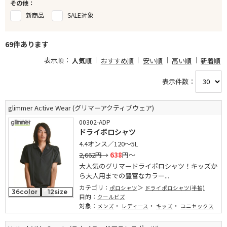
その他：
新商品
SALE対象
69件あります
表示順：
人気順
おすすめ順
安い順
高い順
新着順
表示件数：
glimmer Active Wear (グリマーアクティブウェア)
00302-ADP
ドライポロシャツ
4.4オンス／120～5L
2,662円
→
638
円～
大人気のグリマードライポロシャツ！キッズか
ら大人用までの豊富なカラー...
カテゴリ：
ポロシャツ
ドライポロシャツ(半袖)
36color
12size
目的：
クールビズ
対象：
・
・
・
メンズ
レディース
キッズ
ユニセックス