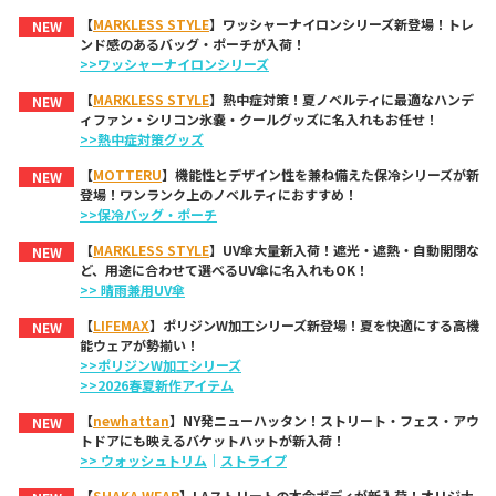
【
MARKLESS STYLE
】ワッシャーナイロンシリーズ新登場！トレ
NEW
ンド感のあるバッグ・ポーチが入荷！
>>ワッシャーナイロンシリーズ
【
MARKLESS STYLE
】熱中症対策！夏ノベルティに最適なハンデ
NEW
ィファン・シリコン氷嚢・クールグッズに名入れもお任せ！
>>熱中症対策グッズ
【
MOTTERU
】機能性とデザイン性を兼ね備えた保冷シリーズが新
NEW
登場！ワンランク上のノベルティにおすすめ！
>>保冷バッグ・ポーチ
【
MARKLESS STYLE
】UV傘大量新入荷！遮光・遮熱・自動開閉な
NEW
ど、用途に合わせて選べるUV傘に名入れもOK！
>> 晴雨兼用UV傘
【
LIFEMAX
】ポリジンW加工シリーズ新登場！夏を快適にする高機
NEW
能ウェアが勢揃い！
>>ポリジンW加工シリーズ
>>2026春夏新作アイテム
【
newhattan
】NY発ニューハッタン！ストリート・フェス・アウ
NEW
トドアにも映えるバケットハットが新入荷！
>> ウォッシュトリム
｜
ストライプ
【
SHAKA WEAR
】LAストリートの本命ボディが新入荷！オリジナ