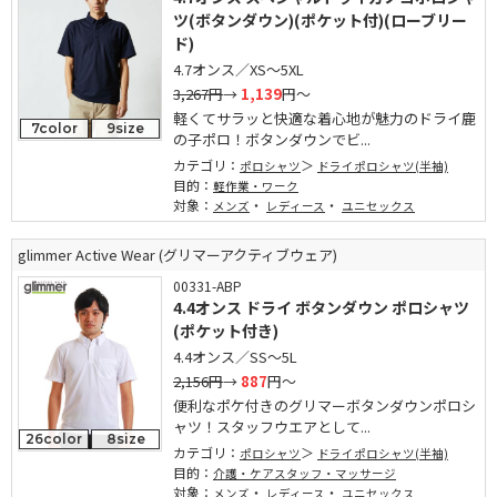
ツ(ボタンダウン)(ポケット付)(ローブリー
ド)
4.7オンス／XS～5XL
3,267円
→
1,139
円～
軽くてサラッと快適な着心地が魅力のドライ鹿
7color
9size
の子ポロ！ボタンダウンでビ...
カテゴリ：
ポロシャツ
ドライポロシャツ(半袖)
目的：
軽作業・ワーク
対象：
・
・
メンズ
レディース
ユニセックス
glimmer Active Wear (グリマーアクティブウェア)
00331-ABP
4.4オンス ドライ ボタンダウン ポロシャツ
(ポケット付き)
4.4オンス／SS～5L
2,156円
→
887
円～
便利なポケ付きのグリマーボタンダウンポロシ
ャツ！スタッフウエアとして...
26color
8size
カテゴリ：
ポロシャツ
ドライポロシャツ(半袖)
目的：
介護・ケアスタッフ・マッサージ
対象：
・
・
メンズ
レディース
ユニセックス