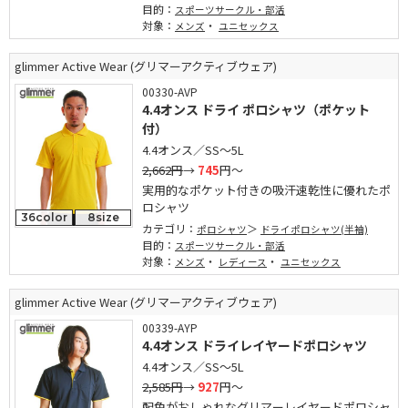
目的：
スポーツサークル・部活
対象：
・
メンズ
ユニセックス
glimmer Active Wear (グリマーアクティブウェア)
00330-AVP
4.4オンス ドライ ポロシャツ（ポケット
付）
4.4オンス／SS～5L
2,662円
→
745
円～
実用的なポケット付きの吸汗速乾性に優れたポ
ロシャツ
36color
8size
カテゴリ：
ポロシャツ
ドライポロシャツ(半袖)
目的：
スポーツサークル・部活
対象：
・
・
メンズ
レディース
ユニセックス
glimmer Active Wear (グリマーアクティブウェア)
00339-AYP
4.4オンス ドライレイヤードポロシャツ
4.4オンス／SS～5L
2,585円
→
927
円～
配色がおしゃれなグリマーレイヤードポロシャ