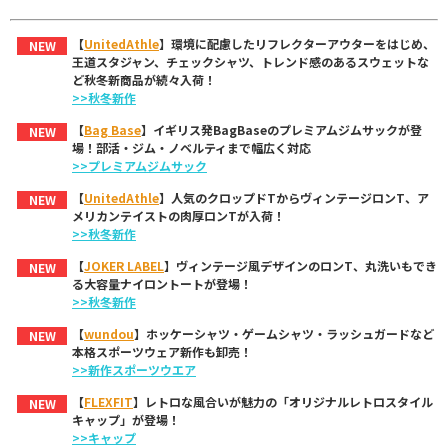
【
UnitedAthle
】環境に配慮したリフレクターアウターをはじめ、
NEW
王道スタジャン、チェックシャツ、トレンド感のあるスウェットな
ど秋冬新商品が続々入荷！
>>秋冬新作
【
Bag Base
】イギリス発BagBaseのプレミアムジムサックが登
NEW
場！部活・ジム・ノベルティまで幅広く対応
>>プレミアムジムサック
【
UnitedAthle
】人気のクロップドTからヴィンテージロンT、ア
NEW
メリカンテイストの肉厚ロンTが入荷！
>>秋冬新作
【
JOKER LABEL
】ヴィンテージ風デザインのロンT、丸洗いもでき
NEW
る大容量ナイロントートが登場！
>>秋冬新作
【
wundou
】ホッケーシャツ・ゲームシャツ・ラッシュガードなど
NEW
本格スポーツウェア新作も卸売！
>>新作スポーツウエア
【
FLEXFIT
】レトロな風合いが魅力の「オリジナルレトロスタイル
NEW
キャップ」が登場！
>>キャップ