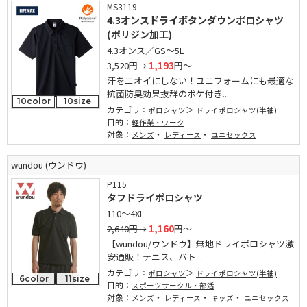
MS3119
4.3オンスドライボタンダウンポロシャツ
(ポリジン加工)
4.3オンス／GS～5L
3,520円
→
1,193
円～
汗をニオイにしない！ユニフォームにも最適な
抗菌防臭効果抜群のポケ付き...
10color
10size
カテゴリ：
ポロシャツ
ドライポロシャツ(半袖)
目的：
軽作業・ワーク
対象：
・
・
メンズ
レディース
ユニセックス
wundou (ウンドウ)
P115
タフドライポロシャツ
110～4XL
2,640円
→
1,160
円～
【wundou/ウンドウ】無地ドライポロシャツ激
安通販！テニス、バト...
カテゴリ：
ポロシャツ
ドライポロシャツ(半袖)
6color
11size
目的：
スポーツサークル・部活
対象：
・
・
・
メンズ
レディース
キッズ
ユニセックス