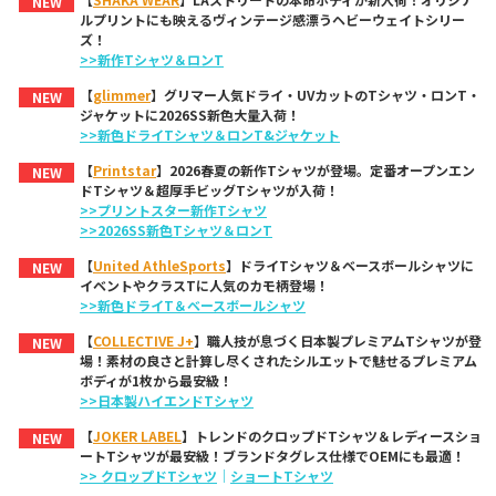
NEW
ルプリントにも映えるヴィンテージ感漂うヘビーウェイトシリー
ズ！
>>新作Tシャツ＆ロンT
【
glimmer
】グリマー人気ドライ・UVカットのTシャツ・ロンT・
NEW
ジャケットに2026SS新色大量入荷！
>>新色ドライTシャツ＆ロンT&ジャケット
【
Printstar
】2026春夏の新作Tシャツが登場。定番オープンエン
NEW
ドTシャツ＆超厚手ビッグTシャツが入荷！
>>プリントスター新作Tシャツ
>>2026SS新色Tシャツ＆ロンT
【
United AthleSports
】ドライTシャツ＆ベースボールシャツに
NEW
イベントやクラスTに人気のカモ柄登場！
>>新色ドライT＆ベースボールシャツ
【
COLLECTIVE J+
】職人技が息づく日本製プレミアムTシャツが登
NEW
場！素材の良さと計算し尽くされたシルエットで魅せるプレミアム
ボディが1枚から最安級！
>>日本製ハイエンドTシャツ
【
JOKER LABEL
】トレンドのクロップドTシャツ＆レディースショ
NEW
ートTシャツが最安級！ブランドタグレス仕様でOEMにも最適！
>> クロップドTシャツ
｜
ショートTシャツ