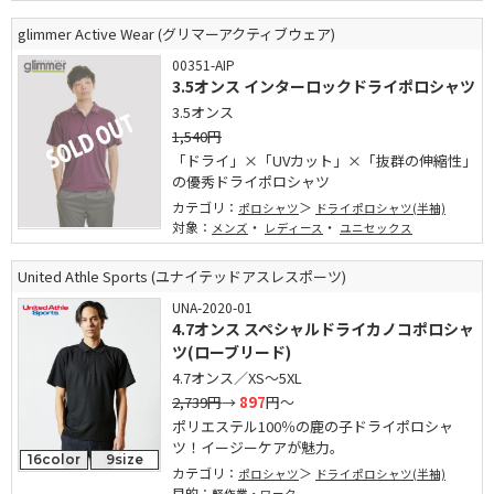
glimmer Active Wear (グリマーアクティブウェア)
00351-AIP
3.5オンス インターロックドライポロシャツ
3.5オンス
1,540円
「ドライ」×「UVカット」×「抜群の伸縮性」
の優秀ドライポロシャツ
カテゴリ：
ポロシャツ
ドライポロシャツ(半袖)
対象：
・
・
メンズ
レディース
ユニセックス
United Athle Sports (ユナイテッドアスレスポーツ)
UNA-2020-01
4.7オンス スペシャルドライカノコポロシャ
ツ(ローブリード)
4.7オンス／XS～5XL
2,739円
→
897
円～
ポリエステル100％の鹿の子ドライポロシャ
ツ！イージーケアが魅力。
16color
9size
カテゴリ：
ポロシャツ
ドライポロシャツ(半袖)
目的：
軽作業・ワーク