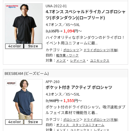
UNA-2022-01
4.7オンス スペシャルドライカノコポロシャ
ツ(ボタンダウン)(ローブリード)
4.7オンス／XS～5XL
3,135円
→
1,094
円～
ハイクオリティなボタンダウンのドライポロ！
イベント用ユニフォームに最...
4color
9size
カテゴリ：
ポロシャツ
ドライポロシャツ(半袖)
目的：
軽作業・ワーク
対象：
・
・
メンズ
レディース
ユニセックス
BEESBEAM (ビーズビーム)
APP-260
ポケット付き アクティブ ポロシャツ
4.3オンス／XS～5XL
3,960円
→
1,555
円～
ポケット付のドライポロシャツ。吸汗速乾ダブ
ルフェイス素材で機能性と着...
カテゴリ：
ポロシャツ
ドライポロシャツ(半袖)
4color
9size
目的：
オフィス スタッフユニフォーム
対象：
・
・
メンズ
ユニセックス
レディース