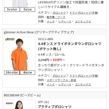
LIFEMAXのポリジン加工で抗菌防臭！地球に優
しいリサイクル繊維を...
3color
5size
カテゴリ：
ポロシャツ
ドライポロシャツ(半袖)
目的：
軽作業・ワーク
対象：
・
・
メンズ
レディース
ユニセックス
glimmer Active Wear (グリマーアクティブウェア)
00313-ABN
4.4オンス ドライボタンダウンポロシャツ
(ポケット無し)
4.4オンス／SS～5L
2,156円
→
869
円～
きっちり感がグッド！グリマードライボタンダ
ウンポロシャツ！
26color
8size
カテゴリ：
ポロシャツ
ドライポロシャツ(半袖)
目的：
スポーツサークル・部活
対象：
・
・
メンズ
レディース
ユニセックス
BEESBEAM (ビーズビーム)
ATP-261
アクティブポロシャツ