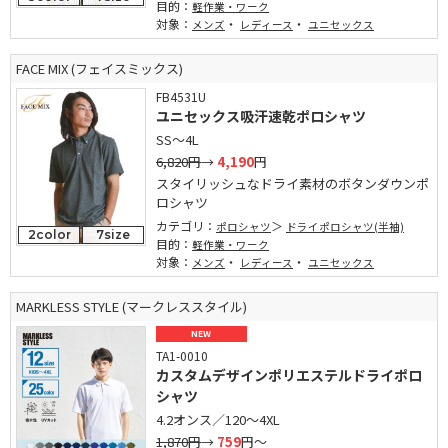
目的：
軽作業・ワーク
対象：
・
・
メンズ
レディース
ユニセックス
FACE MIX (フェイスミックス)
FB4531U
ユニセックス吸汗速乾ポロシャツ
SS～4L
6,820円
→
4,190
円
スタイリッシュなドライ素材のボタンダウンポ
ロシャツ
カテゴリ：
ポロシャツ
ドライポロシャツ(半袖)
2color
7size
目的：
軽作業・ワーク
対象：
・
・
メンズ
レディース
ユニセックス
MARKLESS STYLE (マークレススタイル)
NEW
TA1-0010
カスタムデザインポリエステルドライポロ
シャツ
4.2オンス／120～4XL
1,870円
→
759
円～