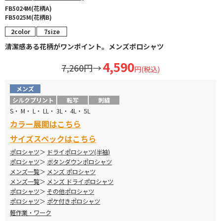
FB5024M(花柄A)
FB5025M(花柄B)
2color
7size
清潔感ある花柄がワンポイント。メンズポロシャツ
4,590
7,260円
→
円(税込)
メンズ
シルクプリント
転写
刺繍
S・ M・ L・ LL・ 3L・ 4L・ 5L
カラー展開はこちら
サイズスペックはこちら
ポロシャツ
ドライポロシャツ(半袖)
ポロシャツ
ボタンダウンポロシャツ
メンズ一覧
メンズ ポロシャツ
メンズ一覧
メンズ ドライポロシャツ
ポロシャツ
その他ポロシャツ
ポロシャツ
ポケ付きポロシャツ
軽作業・ワーク