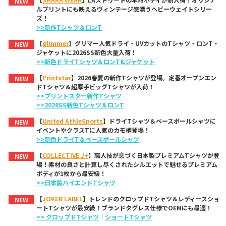
NEW
ルプリントにも映えるヴィンテージ感漂うヘビーウェイトシリー
ズ！
>>新作Tシャツ＆ロンT
【
glimmer
】グリマー人気ドライ・UVカットのTシャツ・ロンT・
NEW
ジャケットに2026SS新色大量入荷！
>>新色ドライTシャツ＆ロンT&ジャケット
【
Printstar
】2026春夏の新作Tシャツが登場。定番オープンエン
NEW
ドTシャツ＆超厚手ビッグTシャツが入荷！
>>プリントスター新作Tシャツ
>>2026SS新色Tシャツ＆ロンT
【
United AthleSports
】ドライTシャツ＆ベースボールシャツに
NEW
イベントやクラスTに人気のカモ柄登場！
>>新色ドライT＆ベースボールシャツ
【
COLLECTIVE J+
】職人技が息づく日本製プレミアムTシャツが登
NEW
場！素材の良さと計算し尽くされたシルエットで魅せるプレミアム
ボディが1枚から最安級！
>>日本製ハイエンドTシャツ
【
JOKER LABEL
】トレンドのクロップドTシャツ＆レディースショ
NEW
ートTシャツが最安級！ブランドタグレス仕様でOEMにも最適！
>> クロップドTシャツ
｜
ショートTシャツ