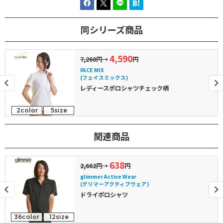
同シリーズ商品
4,590
7,260円
→
円
FACE MIX
(フェイスミックス)
レディースポロシャツチェック柄
2color
5size
関連商品
638
2,662円
→
円
glimmer Active Wear
(グリマーアクティブウェア)
ドライポロシャツ
36color
12size