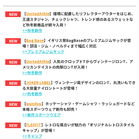
【
UnitedAthle
】環境に配慮したリフレクターアウターをはじめ、
NEW
王道スタジャン、チェックシャツ、トレンド感のあるスウェットな
ど秋冬新商品が続々入荷！
>>秋冬新作
【
Bag Base
】イギリス発BagBaseのプレミアムジムサックが登
NEW
場！部活・ジム・ノベルティまで幅広く対応
>>プレミアムジムサック
【
UnitedAthle
】人気のクロップドTからヴィンテージロンT、ア
NEW
メリカンテイストの肉厚ロンTが入荷！
>>秋冬新作
【
JOKER LABEL
】ヴィンテージ風デザインのロンT、丸洗いもでき
NEW
る大容量ナイロントートが登場！
>>秋冬新作
【
wundou
】ホッケーシャツ・ゲームシャツ・ラッシュガードなど
NEW
本格スポーツウェア新作も卸売！
>>新作スポーツウエア
【
FLEXFIT
】レトロな風合いが魅力の「オリジナルレトロスタイル
NEW
キャップ」が登場！
>>キャップ