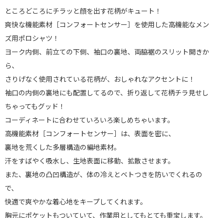
ところどころにチラッと顔を出す花柄がキュート！
爽快な機能素材［コンフォートセンサー］を使用した高機能なメン
ズ用ポロシャツ！
ヨーク内側、前立ての下側、袖口の裏地、両脇裾のスリット開きか
ら、
さりげなく使用されている花柄が、おしゃれなアクセントに！
袖口の内側の裏地にも配置してるので、折り返して花柄チラ見せし
ちゃってもグッド！
コーディネートに合わせていろいろ楽しめちゃいます。
高機能素材［コンフォートセンサー］は、表面を密に、
裏地を荒くした多層構造の編地素材。
汗をすばやく吸水し、生地表面に移動、拡散させます。
また、裏地の凸凹構造が、体の冷えとベトつきを防いでくれるの
で、
快適で爽やかな着心地をキープしてくれます。
胸元にポケットもついていて、作業用としてもとても重宝します。