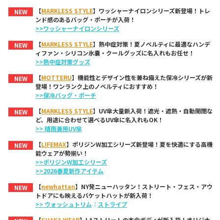
【
MARKLESS STYLE
】ワッシャーナイロンシリーズ新登場！トレ
NEW
ンド感のあるバッグ・ポーチが入荷！
>>ワッシャーナイロンシリーズ
【
MARKLESS STYLE
】熱中症対策！夏ノベルティに最適なハンデ
NEW
ィファン・シリコン氷嚢・クールグッズに名入れもお任せ！
>>熱中症対策グッズ
【
MOTTERU
】機能性とデザイン性を兼ね備えた保冷シリーズが新
NEW
登場！ワンランク上のノベルティにおすすめ！
>>保冷バッグ・ポーチ
【
MARKLESS STYLE
】UV傘大量新入荷！遮光・遮熱・自動開閉な
NEW
ど、用途に合わせて選べるUV傘に名入れもOK！
>> 晴雨兼用UV傘
【
LIFEMAX
】ポリジンW加工シリーズ新登場！夏を快適にする高機
NEW
能ウェアが勢揃い！
>>ポリジンW加工シリーズ
>>2026春夏新作アイテム
【
newhattan
】NY発ニューハッタン！ストリート・フェス・アウ
NEW
トドアにも映えるバケットハットが新入荷！
>> ウォッシュトリム
｜
ストライプ
【
SHAKA WEAR
】LAストリートの本命ボディが新入荷！オリジナ