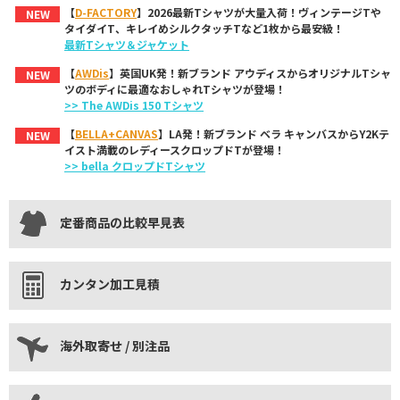
【
D-FACTORY
】2026最新Tシャツが大量入荷！ヴィンテージTや
NEW
タイダイT、キレイめシルクタッチTなど1枚から最安級！
最新Tシャツ＆ジャケット
【
AWDis
】英国UK発！新ブランド アウディスからオリジナルTシャ
NEW
ツのボディに最適なおしゃれTシャツが登場！
>> The AWDis 150 Tシャツ
【
BELLA+CANVAS
】LA発！新ブランド ベラ キャンバスからY2Kテ
NEW
イスト満載のレディースクロップドTが登場！
>> bella クロップドTシャツ
定番商品の比較早見表
カンタン加工見積
海外取寄せ / 別注品