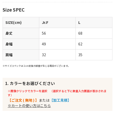
Size SPEC
SIZE(cm)
Jr.F
L
身丈
56
68
身幅
49
62
肩幅
32
35
※サイズスペックは２cm前後の誤差が生じる場合がございます。
1. カラーをお選びください
※画像クリックでカラーを選択 （選択すると下に数量入力画面が表示されま
す）
【ご注文 ( 無地 ) 】
または
【加工見積】
※カートの使い方はこちら