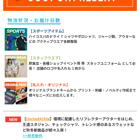
物流状況・お届け日数
【スポーツアイテム】
ハイコスパのドライ T シャツやポロシャツ、ジャージ類、アウターな
どの アクティブウエア多数取扱
【スタッフウエア】
飲食店・各種ショップイベント用 等 スタッフユニフォーム として必
見！ 店舗のロゴや名入れも 1 枚から
【名入れ・オリジナル】
オリジナルブランドネームから プリント・刺繍・ノベルティ作成まで
様々なニーズにお応えします。
【
UnitedAthle
】環境に配慮したリフレクターアウターをはじめ、
NEW
王道スタジャン、チェックシャツ、トレンド感のあるスウェットな
ど秋冬新商品が続々入荷！
>>秋冬新作