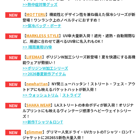
>>熱中症対策グッズ
【
MOTTERU
】機能性とデザイン性を兼ね備えた保冷シリーズが新
NEW
登場！ワンランク上のノベルティにおすすめ！
>>保冷バッグ・ポーチ
【
MARKLESS STYLE
】UV傘大量新入荷！遮光・遮熱・自動開閉な
NEW
ど、用途に合わせて選べるUV傘に名入れもOK！
>> 晴雨兼用UV傘
【
LIFEMAX
】ポリジンW加工シリーズ新登場！夏を快適にする高機
NEW
能ウェアが勢揃い！
>>ポリジンW加工シリーズ
>>2026春夏新作アイテム
【
newhattan
】NY発ニューハッタン！ストリート・フェス・アウ
NEW
トドアにも映えるバケットハットが新入荷！
>> ウォッシュトリム
｜
ストライプ
【
SHAKA WEAR
】LAストリートの本命ボディが新入荷！オリジナ
NEW
ルプリントにも映えるヴィンテージ感漂うヘビーウェイトシリー
ズ！
>>新作Tシャツ＆ロンT
【
glimmer
】グリマー人気ドライ・UVカットのTシャツ・ロンT・
NEW
ジャケットに2026SS新色大量入荷！