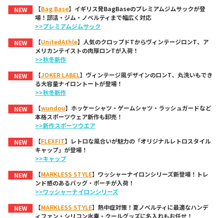
【
Bag Base
】イギリス発BagBaseのプレミアムジムサックが登
NEW
場！部活・ジム・ノベルティまで幅広く対応
>>プレミアムジムサック
【
UnitedAthle
】人気のクロップドTからヴィンテージロンT、ア
NEW
メリカンテイストの肉厚ロンTが入荷！
>>秋冬新作
【
JOKER LABEL
】ヴィンテージ風デザインのロンT、丸洗いもでき
NEW
る大容量ナイロントートが登場！
>>秋冬新作
【
wundou
】ホッケーシャツ・ゲームシャツ・ラッシュガードなど
NEW
本格スポーツウェア新作も卸売！
>>新作スポーツウエア
【
FLEXFIT
】レトロな風合いが魅力の「オリジナルレトロスタイル
NEW
キャップ」が登場！
>>キャップ
【
MARKLESS STYLE
】ワッシャーナイロンシリーズ新登場！トレ
NEW
ンド感のあるバッグ・ポーチが入荷！
>>ワッシャーナイロンシリーズ
【
MARKLESS STYLE
】熱中症対策！夏ノベルティに最適なハンデ
NEW
ィファン・シリコン氷嚢・クールグッズに名入れもお任せ！