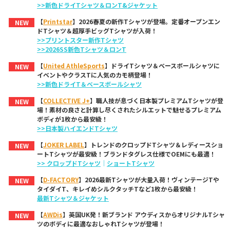
>>新色ドライTシャツ＆ロンT&ジャケット
【
Printstar
】2026春夏の新作Tシャツが登場。定番オープンエン
NEW
ドTシャツ＆超厚手ビッグTシャツが入荷！
>>プリントスター新作Tシャツ
>>2026SS新色Tシャツ＆ロンT
【
United AthleSports
】ドライTシャツ＆ベースボールシャツに
NEW
イベントやクラスTに人気のカモ柄登場！
>>新色ドライT＆ベースボールシャツ
【
COLLECTIVE J+
】職人技が息づく日本製プレミアムTシャツが登
NEW
場！素材の良さと計算し尽くされたシルエットで魅せるプレミアム
ボディが1枚から最安級！
>>日本製ハイエンドTシャツ
【
JOKER LABEL
】トレンドのクロップドTシャツ＆レディースショ
NEW
ートTシャツが最安級！ブランドタグレス仕様でOEMにも最適！
>> クロップドTシャツ
｜
ショートTシャツ
【
D-FACTORY
】2026最新Tシャツが大量入荷！ヴィンテージTや
NEW
タイダイT、キレイめシルクタッチTなど1枚から最安級！
最新Tシャツ＆ジャケット
【
AWDis
】英国UK発！新ブランド アウディスからオリジナルTシャ
NEW
ツのボディに最適なおしゃれTシャツが登場！