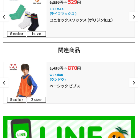
529
1,210円
→
円
LIFEMAX
(ライフマックス )
ユニセックスソックス (ポリジン加工）
8color
1size
関連商品
870
1,430円
→
円
wundou
(ウンドウ)
ベーシック ビブス
5color
3size