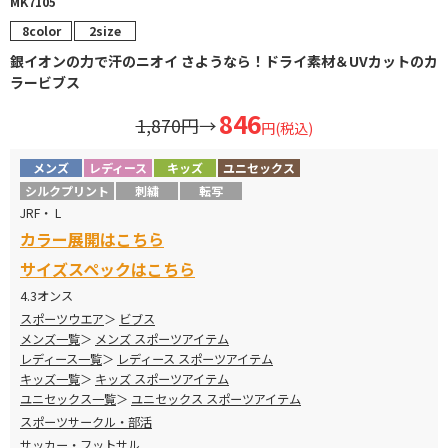
MK7105
8color
2size
銀イオンの力で汗のニオイ さようなら！ドライ素材＆UVカットのカ
ラービブス
846
1,870円
→
円(税込)
メンズ
レディース
キッズ
ユニセックス
シルクプリント
刺繍
転写
JRF・ L
カラー展開はこちら
サイズスペックはこちら
4.3オンス
スポーツウエア
ビブス
メンズ一覧
メンズ スポーツアイテム
レディース一覧
レディース スポーツアイテム
キッズ一覧
キッズ スポーツアイテム
ユニセックス一覧
ユニセックス スポーツアイテム
スポーツサークル・部活
サッカー・フットサル