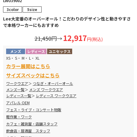
LWU39002
3color
5size
Lee大定番のオーバーオール！こだわりのデザイン性と動きやすさ
で本格ワーカーにもおすすめ
12,917
21,450円
→
円(税込)
メンズ
レディース
ユニセックス
XS・ S・ M・ L・ XL
カラー展開はこちら
サイズスペックはこちら
ワークウエア
つなぎ・オーバーオール
メンズ一覧
メンズ ワークウエア
レディース一覧
レディース ワークウエア
アパレル OEM
フェス・ライブ・コンサート物販
軽作業・ワーク
カフェ・雑貨屋・店舗スタッフ
飲食店・居酒屋 スタッフ