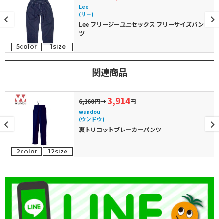
Lee
(リー)
Lee フリージーユニセックス フリーサイズパン
ツ
5color
1size
関連商品
3,914
6,160円
→
円
wundou
(ウンドウ)
裏トリコットブレーカーパンツ
2color
12size