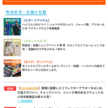
物流状況・お届け日数
【スポーツアイテム】
ハイコスパのドライ T シャツやポロシャツ、ジャージ類、アウターな
どの アクティブウエア多数取扱
【スタッフウエア】
飲食店・各種ショップイベント用 等 スタッフユニフォーム として必
見！ 店舗のロゴや名入れも 1 枚から
【名入れ・オリジナル】
オリジナルブランドネームから プリント・刺繍・ノベルティ作成まで
様々なニーズにお応えします。
【
UnitedAthle
】環境に配慮したリフレクターアウターをはじめ、
NEW
王道スタジャン、チェックシャツ、トレンド感のあるスウェットな
ど秋冬新商品が続々入荷！
>>秋冬新作