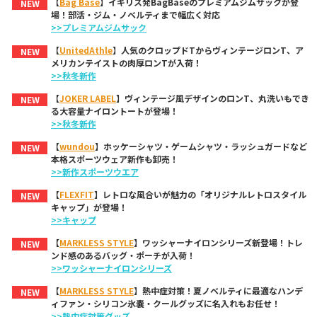
【
Bag Base
】イギリス発BagBaseのプレミアムジムサックが登
NEW
場！部活・ジム・ノベルティまで幅広く対応
>>プレミアムジムサック
【
UnitedAthle
】人気のクロップドTからヴィンテージロンT、ア
NEW
メリカンテイストの肉厚ロンTが入荷！
>>秋冬新作
【
JOKER LABEL
】ヴィンテージ風デザインのロンT、丸洗いもでき
NEW
る大容量ナイロントートが登場！
>>秋冬新作
【
wundou
】ホッケーシャツ・ゲームシャツ・ラッシュガードなど
NEW
本格スポーツウェア新作も卸売！
>>新作スポーツウエア
【
FLEXFIT
】レトロな風合いが魅力の「オリジナルレトロスタイル
NEW
キャップ」が登場！
>>キャップ
【
MARKLESS STYLE
】ワッシャーナイロンシリーズ新登場！トレ
NEW
ンド感のあるバッグ・ポーチが入荷！
>>ワッシャーナイロンシリーズ
【
MARKLESS STYLE
】熱中症対策！夏ノベルティに最適なハンデ
NEW
ィファン・シリコン氷嚢・クールグッズに名入れもお任せ！
>>熱中症対策グッズ