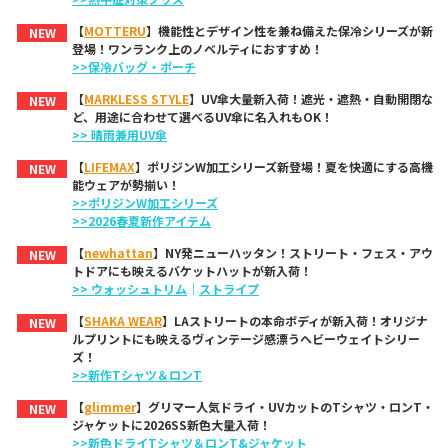
【
MOTTERU
】機能性とデザイン性を兼ね備えた保冷シリーズが新
NEW
登場！ワンランク上のノベルティにおすすめ！
>>保冷バッグ・ポーチ
【
MARKLESS STYLE
】UV傘大量新入荷！遮光・遮熱・自動開閉な
NEW
ど、用途に合わせて選べるUV傘に名入れもOK！
>> 晴雨兼用UV傘
【
LIFEMAX
】ポリジンW加工シリーズ新登場！夏を快適にする高機
NEW
能ウェアが勢揃い！
>>ポリジンW加工シリーズ
>>2026春夏新作アイテム
【
newhattan
】NY発ニューハッタン！ストリート・フェス・アウ
NEW
トドアにも映えるバケットハットが新入荷！
>> ウォッシュトリム
｜
ストライプ
【
SHAKA WEAR
】LAストリートの本命ボディが新入荷！オリジナ
NEW
ルプリントにも映えるヴィンテージ感漂うヘビーウェイトシリー
ズ！
>>新作Tシャツ＆ロンT
【
glimmer
】グリマー人気ドライ・UVカットのTシャツ・ロンT・
NEW
ジャケットに2026SS新色大量入荷！
>>新色ドライTシャツ＆ロンT&ジャケット