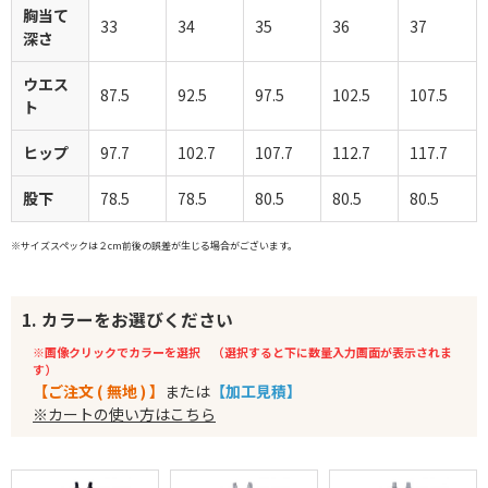
胸当て
33
34
35
36
37
深さ
ウエス
87.5
92.5
97.5
102.5
107.5
ト
ヒップ
97.7
102.7
107.7
112.7
117.7
股下
78.5
78.5
80.5
80.5
80.5
※サイズスペックは２cm前後の誤差が生じる場合がございます。
1. カラーをお選びください
※画像クリックでカラーを選択 （選択すると下に数量入力画面が表示されま
す）
【ご注文 ( 無地 ) 】
または
【加工見積】
※カートの使い方はこちら