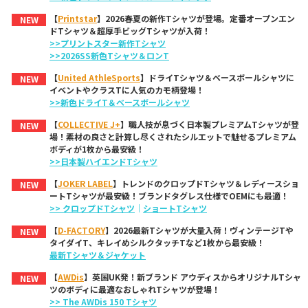
【
Printstar
】2026春夏の新作Tシャツが登場。定番オープンエン
NEW
ドTシャツ＆超厚手ビッグTシャツが入荷！
>>プリントスター新作Tシャツ
>>2026SS新色Tシャツ＆ロンT
【
United AthleSports
】ドライTシャツ＆ベースボールシャツに
NEW
イベントやクラスTに人気のカモ柄登場！
>>新色ドライT＆ベースボールシャツ
【
COLLECTIVE J+
】職人技が息づく日本製プレミアムTシャツが登
NEW
場！素材の良さと計算し尽くされたシルエットで魅せるプレミアム
ボディが1枚から最安級！
>>日本製ハイエンドTシャツ
【
JOKER LABEL
】トレンドのクロップドTシャツ＆レディースショ
NEW
ートTシャツが最安級！ブランドタグレス仕様でOEMにも最適！
>> クロップドTシャツ
｜
ショートTシャツ
【
D-FACTORY
】2026最新Tシャツが大量入荷！ヴィンテージTや
NEW
タイダイT、キレイめシルクタッチTなど1枚から最安級！
最新Tシャツ＆ジャケット
【
AWDis
】英国UK発！新ブランド アウディスからオリジナルTシャ
NEW
ツのボディに最適なおしゃれTシャツが登場！
>> The AWDis 150 Tシャツ