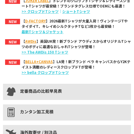
【
JOKER LABEL
】トレンドのクロップドTシャツ＆レディースショ
NEW
ートTシャツが最安級！ブランドタグレス仕様でOEMにも最適！
>> クロップドTシャツ
｜
ショートTシャツ
【
D-FACTORY
】2026最新Tシャツが大量入荷！ヴィンテージTや
NEW
タイダイT、キレイめシルクタッチTなど1枚から最安級！
最新Tシャツ＆ジャケット
【
AWDis
】英国UK発！新ブランド アウディスからオリジナルTシャ
NEW
ツのボディに最適なおしゃれTシャツが登場！
>> The AWDis 150 Tシャツ
【
BELLA+CANVAS
】LA発！新ブランド ベラ キャンバスからY2Kテ
NEW
イスト満載のレディースクロップドTが登場！
>> bella クロップドTシャツ
定番商品の比較早見表
カンタン加工見積
海外取寄せ / 別注品