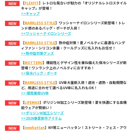
【
FLEXFIT
】レトロな風合いが魅力の「オリジナルレトロスタイル
NEW
キャップ」が登場！
>>キャップ
【
MARKLESS STYLE
】ワッシャーナイロンシリーズ新登場！トレ
NEW
ンド感のあるバッグ・ポーチが入荷！
>>ワッシャーナイロンシリーズ
【
MARKLESS STYLE
】熱中症対策！夏ノベルティに最適なハンデ
NEW
ィファン・シリコン氷嚢・クールグッズに名入れもお任せ！
>>熱中症対策グッズ
【
MOTTERU
】機能性とデザイン性を兼ね備えた保冷シリーズが新
NEW
登場！ワンランク上のノベルティにおすすめ！
>>保冷バッグ・ポーチ
【
MARKLESS STYLE
】UV傘大量新入荷！遮光・遮熱・自動開閉な
NEW
ど、用途に合わせて選べるUV傘に名入れもOK！
>> 晴雨兼用UV傘
【
LIFEMAX
】ポリジンW加工シリーズ新登場！夏を快適にする高機
NEW
能ウェアが勢揃い！
>>ポリジンW加工シリーズ
>>2026春夏新作アイテム
【
newhattan
】NY発ニューハッタン！ストリート・フェス・アウ
NEW