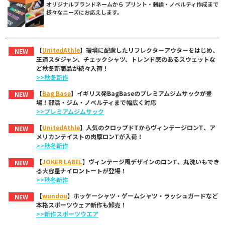
オリジナルブランドネームから プリント・刺繍・ノベルティ作成まで
様々なニーズにお応えします。
【
UnitedAthle
】環境に配慮したリフレクターアウターをはじめ、
NEW
王道スタジャン、チェックシャツ、トレンド感のあるスウェットな
ど秋冬新商品が続々入荷！
>>秋冬新作
【
Bag Base
】イギリス発BagBaseのプレミアムジムサックが登
NEW
場！部活・ジム・ノベルティまで幅広く対応
>>プレミアムジムサック
【
UnitedAthle
】人気のクロップドTからヴィンテージロンT、ア
NEW
メリカンテイストの肉厚ロンTが入荷！
>>秋冬新作
【
JOKER LABEL
】ヴィンテージ風デザインのロンT、丸洗いもでき
NEW
る大容量ナイロントートが登場！
>>秋冬新作
【
wundou
】ホッケーシャツ・ゲームシャツ・ラッシュガードなど
NEW
本格スポーツウェア新作も卸売！
>>新作スポーツウエア