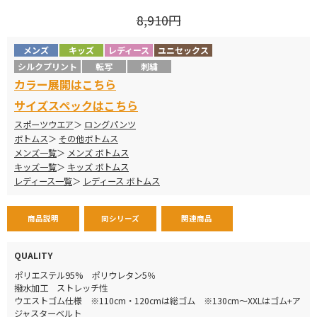
8,910円
メンズ
キッズ
レディース
ユニセックス
シルクプリント
転写
刺繍
カラー展開はこちら
サイズスペックはこちら
スポーツウエア
ロングパンツ
ボトムス
その他ボトムス
メンズ一覧
メンズ ボトムス
キッズ一覧
キッズ ボトムス
レディース一覧
レディース ボトムス
商品説明
同シリーズ
関連商品
QUALITY
ポリエステル95% ポリウレタン5％
撥水加工 ストレッチ性
ウエストゴム仕様 ※110cm・120cmは総ゴム ※130cm～XXLはゴム+ア
ジャスターベルト