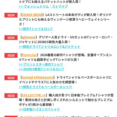
トドアにも映えるバケットハットが新入荷！
>> ウォッシュトリム
｜
ストライプ
【
SHAKA WEAR
】LAストリートの本命ボディが新入荷！オリジナ
NEW
ルプリントにも映えるヴィンテージ感漂うヘビーウェイトシリー
ズ！
>>新作Tシャツ＆ロンT
【
glimmer
】グリマー人気ドライ・UVカットのTシャツ・ロンT・
NEW
ジャケットに2026SS新色大量入荷！
>>新色ドライTシャツ＆ロンT&ジャケット
【
Printstar
】2026春夏の新作Tシャツが登場。定番オープンエン
NEW
ドTシャツ＆超厚手ビッグTシャツが入荷！
>>プリントスター新作Tシャツ
>>2026SS新色Tシャツ＆ロンT
【
United AthleSports
】ドライTシャツ＆ベースボールシャツに
NEW
イベントやクラスTに人気のカモ柄登場！
>>新色ドライT＆ベースボールシャツ
【
COLLECTIVE J+
】職人技が息づく日本製プレミアムTシャツが登
NEW
場！素材の良さと計算し尽くされたシルエットで魅せるプレミアム
ボディが1枚から最安級！
>>日本製ハイエンドTシャツ