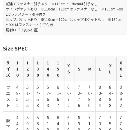
前建てファスナー引手あり ※110cm・120cmは引手なし
サイドポケットあり ※110cm・120cmはファスナーなし ※130cm～XX
Lはファスナー・引手付き
ヒップポケットあり ※110cm・120cmはヒップポケットなし ※130cm
～XXLはファスナー・引手付き
反射ロゴ（後ろ右裾）
Size SPEC
サ
1
1
1
1
1
X
X
X
イ
1
2
3
4
5
S
M
L
X
S
L
ズ
0
0
0
0
0
L
ウ
4
5
5
5
6
6
7
7
8
8
8
エ
8-
1-
4-
7-
1-
6-
2-
6-
0-
4-
8-
ス
5
5
5
6
6
7
7
8
8
8
9
ト
2
5
8
3
7
2
6
0
4
8
2
4
5
5
6
6
6
6
7
7
7
7
股
4.
0.
8.
1.
4.
7.
9.
1.
3.
5.
7.
下
0
0
0
0
0
0
0
0
0
0
0