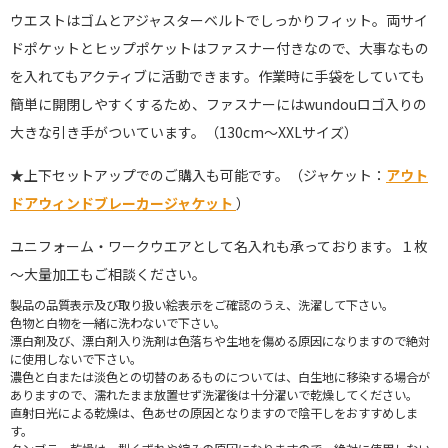
ウエストはゴムとアジャスターベルトでしっかりフィット。両サイ
ドポケットとヒップポケットはファスナー付きなので、大事なもの
を入れてもアクティブに活動できます。作業時に手袋をしていても
簡単に開閉しやすくするため、ファスナーにはwundouロゴ入りの
大きな引き手がついています。（130cm～XXLサイズ）
★
上下セットアップでのご購入も可能です。（ジャケット：
アウト
ドアウィンドブレーカージャケット
）
ユニフォーム・ワークウエアとして名入れも承っております。１枚
～大量加工もご相談ください。
製品の品質表示及び取り扱い絵表示をご確認のうえ、洗濯して下さい。
色物と白物を一緒に洗わないで下さい。
漂白剤及び、漂白剤入り洗剤は色落ちや生地を傷める原因になりますので絶対
に使用しないで下さい。
濃色と白または淡色との切替のあるものについては、白生地に移染する場合が
ありますので、濡れたまま放置せず洗濯後は十分濯いで乾燥してください。
直射日光による乾燥は、色あせの原因となりますので陰干しをおすすめしま
す。