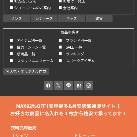
■ お支払い方法
■ お届け・発送
■ ショールームのご案内
■ 会社案内
メンズ
レディース
キッズ
雑貨
商品を探す
■ アイテム別一覧
■ ブランド別一覧
■ 目的・シーン一覧
■ SALE 一覧
■ 新商品一覧
■ ランキング
■ スタッフユニフォーム
■ スポーツアイテム
名入れ・オリジナル作成
MAX92%OFF !
業界最多&最安級卸通販サイト！
お好きな商品に名入れも
１枚から格安で承ってます！
衣料品卸販売
Tシャツ
トレーナー