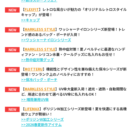
【
FLEXFIT
】レトロな風合いが魅力の「オリジナルレトロスタイル
NEW
キャップ」が登場！
>>キャップ
【
MARKLESS STYLE
】ワッシャーナイロンシリーズ新登場！トレ
NEW
ンド感のあるバッグ・ポーチが入荷！
>>ワッシャーナイロンシリーズ
【
MARKLESS STYLE
】熱中症対策！夏ノベルティに最適なハンデ
NEW
ィファン・シリコン氷嚢・クールグッズに名入れもお任せ！
>>熱中症対策グッズ
【
MOTTERU
】機能性とデザイン性を兼ね備えた保冷シリーズが新
NEW
登場！ワンランク上のノベルティにおすすめ！
>>保冷バッグ・ポーチ
【
MARKLESS STYLE
】UV傘大量新入荷！遮光・遮熱・自動開閉な
NEW
ど、用途に合わせて選べるUV傘に名入れもOK！
>> 晴雨兼用UV傘
【
LIFEMAX
】ポリジンW加工シリーズ新登場！夏を快適にする高機
NEW
能ウェアが勢揃い！
>>ポリジンW加工シリーズ
>>2026春夏新作アイテム