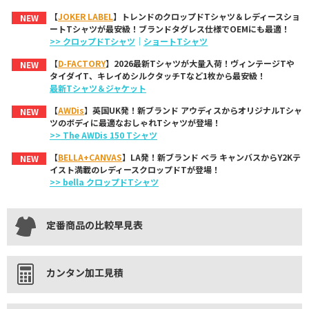
【
JOKER LABEL
】トレンドのクロップドTシャツ＆レディースショ
NEW
ートTシャツが最安級！ブランドタグレス仕様でOEMにも最適！
>> クロップドTシャツ
｜
ショートTシャツ
【
D-FACTORY
】2026最新Tシャツが大量入荷！ヴィンテージTや
NEW
タイダイT、キレイめシルクタッチTなど1枚から最安級！
最新Tシャツ＆ジャケット
【
AWDis
】英国UK発！新ブランド アウディスからオリジナルTシャ
NEW
ツのボディに最適なおしゃれTシャツが登場！
>> The AWDis 150 Tシャツ
【
BELLA+CANVAS
】LA発！新ブランド ベラ キャンバスからY2Kテ
NEW
イスト満載のレディースクロップドTが登場！
>> bella クロップドTシャツ
定番商品の比較早見表
カンタン加工見積