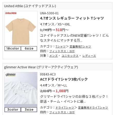
United Athle (ユナイテッドアスレ)
UNA-5300-01
4.7オンス レギュラー フィット Tシャツ
4.7オンス／XS～XXL
1,749円
→
518
円～
ユナイテッドアスレのNEW定番Tシャツ！どん
なスタイルにマッチする万...
カテゴリ：
Tシャツ
定番無地Tシャツ
18color
6size
目的：
フィットネス・ヨガ
対象：
・
・
メンズ
ユニセックス
レディース
glimmer Active Wear (グリマーアクティブウェア)
00843-AC3
ACTドライTシャツ3枚パック
4.4オンス／M～LL
2,816円
→
1,088
円
グリマードライTシャツのお得な３枚パック！
部活・チーム・イベントに最...
カテゴリ：
ドライTシャツ
定番無地ドライTシャツ
3color
3size
目的：
フィットネス・ヨガ