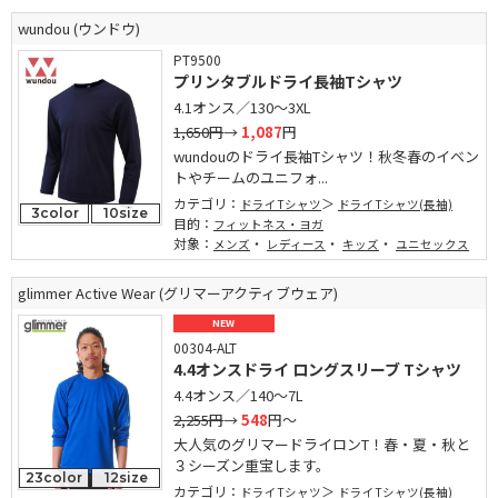
wundou (ウンドウ)
PT9500
プリンタブルドライ長袖Tシャツ
4.1オンス／130～3XL
1,650円
→
1,087
円
wundouのドライ長袖Tシャツ！秋冬春のイベン
トやチームのユニフォ...
カテゴリ：
ドライTシャツ
ドライTシャツ(長袖)
3color
10size
目的：
フィットネス・ヨガ
対象：
・
・
・
メンズ
レディース
キッズ
ユニセックス
glimmer Active Wear (グリマーアクティブウェア)
NEW
00304-ALT
4.4オンスドライ ロングスリーブ Tシャツ
4.4オンス／140～7L
2,255円
→
548
円～
大人気のグリマードライロンT！春・夏・秋と
３シーズン重宝します。
23color
12size
カテゴリ：
ドライTシャツ
ドライTシャツ(長袖)