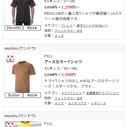
6.5オンス／S～3XL
3,630円
→
1,299
円～
PROCLUBの一番人気Tシャツが最安級！LAスト
リート発の肉厚でタ...
カテゴリ：
Tシャツ
厚手Tシャツ(6.5oz～)
24color
6size
目的：
フィットネス・ヨガ
対象：
メンズ
wundou (ウンドウ)
P911
アースカラーTシャツ
4.1オンス／XS～4XL
1,540円
→
1,008
円
ドライTシャツのおしゃれなアースカラーシリ
ーズ！スポーツから、アウト...
カテゴリ：
ドライTシャツ
定番無地ドライTシャツ
5color
8size
目的：
フィットネス・ヨガ
対象：
・
・
メンズ
ユニセックス
レディース
wundou (ウンドウ)
P321