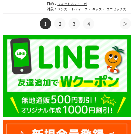
目的：
フィットネス・ヨガ
対象：
・
・
・
メンズ
レディース
キッズ
ユニセックス
1
2
3
4