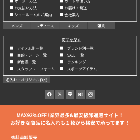
■ オーダー方法
■ カートの使い方
■ お支払い方法
■ お届け・発送
■ ショールームのご案内
■ 会社案内
メンズ
レディース
キッズ
雑貨
商品を探す
■ アイテム別一覧
■ ブランド別一覧
■ 目的・シーン一覧
■ SALE 一覧
■ 新商品一覧
■ ランキング
■ スタッフユニフォーム
■ スポーツアイテム
名入れ・オリジナル作成
MAX92%OFF !
業界最多&最安級卸通販サイト！
お好きな商品に名入れも
１枚から格安で承ってます！
衣料品卸販売