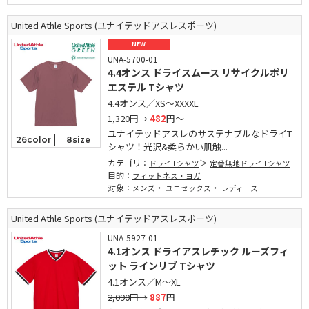
United Athle Sports (ユナイテッドアスレスポーツ)
NEW
UNA-5700-01
4.4オンス ドライスムース リサイクルポリ
エステル Tシャツ
4.4オンス／XS～XXXXL
1,320円
→
482
円～
ユナイテッドアスレのサステナブルなドライT
26color
8size
シャツ！光沢&柔らかい肌触...
カテゴリ：
ドライTシャツ
定番無地ドライTシャツ
目的：
フィットネス・ヨガ
対象：
・
・
メンズ
ユニセックス
レディース
United Athle Sports (ユナイテッドアスレスポーツ)
UNA-5927-01
4.1オンス ドライアスレチック ルーズフィ
ット ラインリブ Tシャツ
4.1オンス／M～XL
2,090円
→
887
円