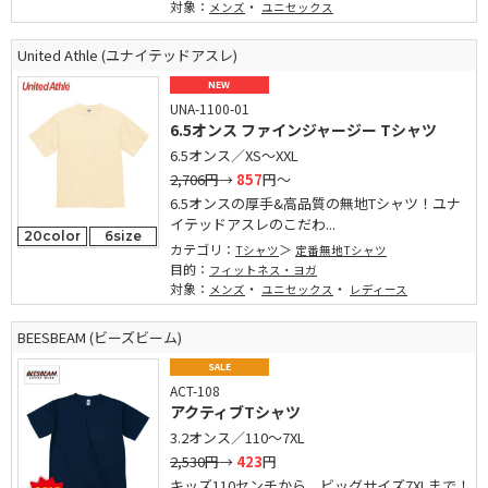
対象：
・
メンズ
ユニセックス
United Athle (ユナイテッドアスレ)
NEW
UNA-1100-01
6.5オンス ファインジャージー Tシャツ
6.5オンス／XS～XXL
2,706円
→
857
円～
6.5オンスの厚手&高品質の無地Tシャツ！ユナ
イテッドアスレのこだわ...
20color
6size
カテゴリ：
Tシャツ
定番無地Tシャツ
目的：
フィットネス・ヨガ
対象：
・
・
メンズ
ユニセックス
レディース
BEESBEAM (ビーズビーム)
SALE
ACT-108
アクティブTシャツ
3.2オンス／110～7XL
2,530円
→
423
円
キッズ110センチから、ビッグサイズ7XLまで！