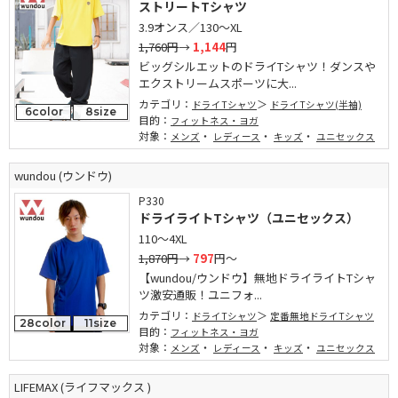
ストリートTシャツ
3.9オンス／130～XL
1,760円
→
1,144
円
ビッグシルエットのドライTシャツ！ダンスや
エクストリームスポーツに大...
カテゴリ：
ドライTシャツ
ドライTシャツ(半袖)
6color
8size
目的：
フィットネス・ヨガ
対象：
・
・
・
メンズ
レディース
キッズ
ユニセックス
wundou (ウンドウ)
P330
ドライライトTシャツ（ユニセックス）
110～4XL
1,870円
→
797
円～
【wundou/ウンドウ】無地ドライライトTシャ
ツ激安通販！ユニフォ...
カテゴリ：
ドライTシャツ
定番無地ドライTシャツ
28color
11size
目的：
フィットネス・ヨガ
対象：
・
・
・
メンズ
レディース
キッズ
ユニセックス
LIFEMAX (ライフマックス )