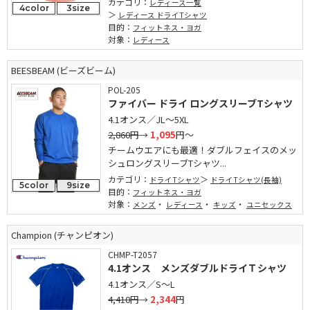
カテゴリ：
レディース一覧
4color
3size
レディース ドライTシャツ
目的：
フィットネス・ヨガ
対象：
レディース
BEESBEAM (ビーズビーム)
POL-205
ファイバー ドライ ロングスリーブTシャツ
4.1オンス／JL～5XL
2,860円
→
1,095
円～
チームウエアにも最適！ダブルフェイスのメッ
シュロングスリーブTシャツ...
カテゴリ：
ドライTシャツ
ドライTシャツ(長袖)
5color
9size
目的：
フィットネス・ヨガ
対象：
・
・
・
メンズ
レディース
キッズ
ユニセックス
Champion (チャンピオン)
CHMP-T2057
4.1オンス メンズダブルドライＴシャツ
4.1オンス／S～L
4,410円
→
2,344
円