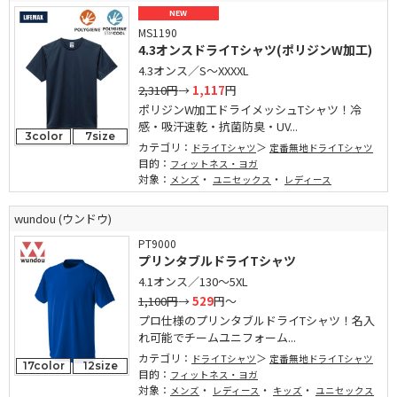
NEW
MS1190
4.3オンスドライTシャツ(ポリジンW加工)
4.3オンス／S～XXXXL
2,310円
→
1,117
円
ポリジンW加工ドライメッシュTシャツ！冷
感・吸汗速乾・抗菌防臭・UV...
3color
7size
カテゴリ：
ドライTシャツ
定番無地ドライTシャツ
目的：
フィットネス・ヨガ
対象：
・
・
メンズ
ユニセックス
レディース
wundou (ウンドウ)
PT9000
プリンタブルドライTシャツ
4.1オンス／130～5XL
1,100円
→
529
円～
プロ仕様のプリンタブルドライTシャツ！名入
れ可能でチームユニフォーム...
カテゴリ：
ドライTシャツ
定番無地ドライTシャツ
17color
12size
目的：
フィットネス・ヨガ
対象：
・
・
・
メンズ
レディース
キッズ
ユニセックス