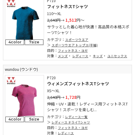
P710
フィットネスTシャツ
110～XL
2,640円
→
1,512
円～
サラッとした着心地が快適！高品質の本格スポ
ーツTシャツ！
カテゴリ：
スポーツウエア
4color
7size
スポーツウエア トップス(半袖)
目的：
フィットネス・ヨガ
対象：
・
・
・
メンズ
レディース
キッズ
ユニセックス
wundou (ウンドウ)
P720
ウィメンズフィットネスTシャツ
XS～XL
2,640円
→
1,728
円
伸縮・UV・速乾！レディース用フィットネスT
シャツ！スポーツを楽しむ...
カテゴリ：
レディース一覧
4color
5size
レディース ドライTシャツ
目的：
フィットネス・ヨガ
対象：
レディース