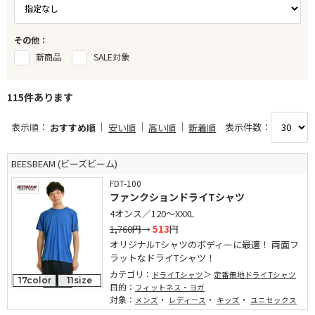
その他：
新商品
SALE対象
115件あります
表示順：
表示件数：
おすすめ順
安い順
高い順
新着順
BEESBEAM (ビーズビーム)
FDT-100
ファンクションドライTシャツ
4オンス／120～XXXL
1,760円
→
513
円
オリジナルTシャツのボディーに最適！ 両面フ
ラットなドライTシャツ！
カテゴリ：
ドライTシャツ
定番無地ドライTシャツ
17color
11size
目的：
フィットネス・ヨガ
対象：
・
・
・
メンズ
レディース
キッズ
ユニセックス