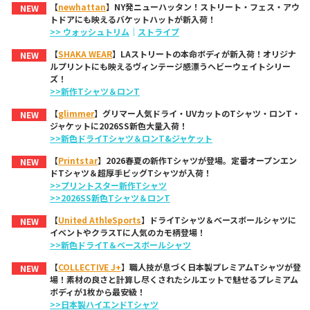
【
newhattan
】NY発ニューハッタン！ストリート・フェス・アウ
NEW
トドアにも映えるバケットハットが新入荷！
>> ウォッシュトリム
｜
ストライプ
【
SHAKA WEAR
】LAストリートの本命ボディが新入荷！オリジナ
NEW
ルプリントにも映えるヴィンテージ感漂うヘビーウェイトシリー
ズ！
>>新作Tシャツ＆ロンT
【
glimmer
】グリマー人気ドライ・UVカットのTシャツ・ロンT・
NEW
ジャケットに2026SS新色大量入荷！
>>新色ドライTシャツ＆ロンT&ジャケット
【
Printstar
】2026春夏の新作Tシャツが登場。定番オープンエン
NEW
ドTシャツ＆超厚手ビッグTシャツが入荷！
>>プリントスター新作Tシャツ
>>2026SS新色Tシャツ＆ロンT
【
United AthleSports
】ドライTシャツ＆ベースボールシャツに
NEW
イベントやクラスTに人気のカモ柄登場！
>>新色ドライT＆ベースボールシャツ
【
COLLECTIVE J+
】職人技が息づく日本製プレミアムTシャツが登
NEW
場！素材の良さと計算し尽くされたシルエットで魅せるプレミアム
ボディが1枚から最安級！
>>日本製ハイエンドTシャツ