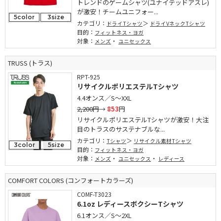
トレンドのゲームシャツ(ユナイテッドアスレ)
が激安！チームユニフォー...
5color
3size
カテゴリ：
ドライTシャツ
ドライVネックTシャツ
目的：
フィットネス・ヨガ
対象：
・
メンズ
ユニセックス
TRUSS (トラス)
RPT-925
リサイクルポリエステルTシャツ
4.4オンス／S～XXL
2,200円
→
853
円
リサイクルポリエステルTシャツが激安！大注
目のトラスのサステナブルな...
カテゴリ：
Tシャツ
リサイクル素材Tシャツ
3color
5size
目的：
フィットネス・ヨガ
対象：
・
・
メンズ
ユニセックス
レディース
COMFORT COLORS (コンフォートカラーズ)
COMF-T3023
6.1oz レディースボクシーTシャツ
6.1オンス／S～2XL