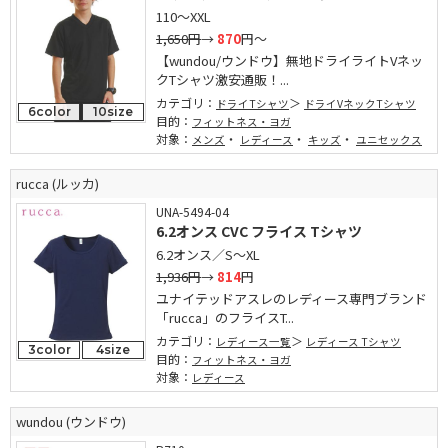
110～XXL
1,650円
→
870
円～
【wundou/ウンドウ】無地ドライライトVネッ
クTシャツ激安通販！...
カテゴリ：
ドライTシャツ
ドライVネックTシャツ
6color
10size
目的：
フィットネス・ヨガ
対象：
・
・
・
メンズ
レディース
キッズ
ユニセックス
rucca (ルッカ)
UNA-5494-04
6.2オンス CVC フライス Tシャツ
6.2オンス／S～XL
1,936円
→
814
円
ユナイテッドアスレのレディース専門ブランド
「rucca」のフライスT...
カテゴリ：
レディース一覧
レディース Tシャツ
3color
4size
目的：
フィットネス・ヨガ
対象：
レディース
wundou (ウンドウ)