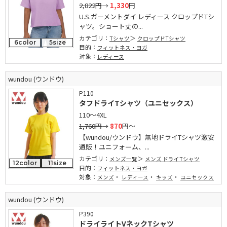
2,822円
→
1,330
円
U.S.ガーメントダイ レディース クロップドTシ
ャツ。ショート丈の...
カテゴリ：
Tシャツ
クロップドTシャツ
6color
5size
目的：
フィットネス・ヨガ
対象：
レディース
wundou (ウンドウ)
P110
タフドライTシャツ（ユニセックス）
110～4XL
1,760円
→
870
円～
【wundou/ウンドウ】無地ドライTシャツ激安
通販！ユニフォーム、...
カテゴリ：
メンズ一覧
メンズ ドライTシャツ
12color
11size
目的：
フィットネス・ヨガ
対象：
・
・
・
メンズ
レディース
キッズ
ユニセックス
wundou (ウンドウ)
P390
ドライライトVネックTシャツ