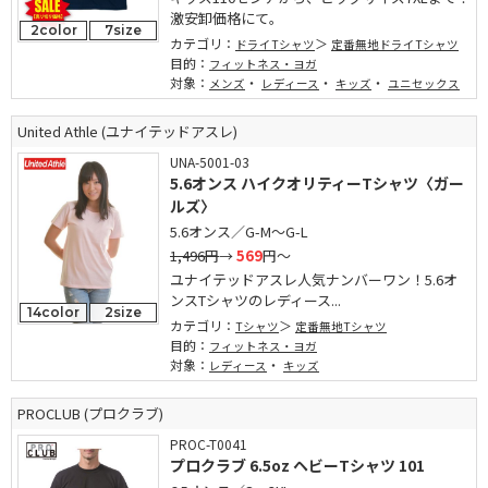
激安卸価格にて。
2color
7size
カテゴリ：
ドライTシャツ
定番無地ドライTシャツ
目的：
フィットネス・ヨガ
対象：
・
・
・
メンズ
レディース
キッズ
ユニセックス
United Athle (ユナイテッドアスレ)
UNA-5001-03
5.6オンス ハイクオリティーTシャツ〈ガー
ルズ〉
5.6オンス／G-M～G-L
1,496円
→
569
円～
ユナイテッドアスレ人気ナンバーワン！5.6オ
ンスTシャツのレディース...
14color
2size
カテゴリ：
Tシャツ
定番無地Tシャツ
目的：
フィットネス・ヨガ
対象：
・
レディース
キッズ
PROCLUB (プロクラブ)
PROC-T0041
プロクラブ 6.5oz ヘビーTシャツ 101