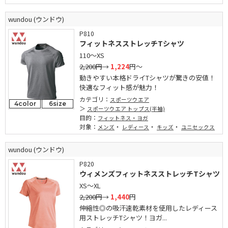
wundou (ウンドウ)
P810
フィットネスストレッチTシャツ
110～XS
2,200円
→
1,224
円～
動きやすい本格ドライTシャツが驚きの安値！
快適なフィット感が魅力！
カテゴリ：
スポーツウエア
4color
6size
スポーツウエア トップス(半袖)
目的：
フィットネス・ヨガ
対象：
・
・
・
メンズ
レディース
キッズ
ユニセックス
wundou (ウンドウ)
P820
ウィメンズフィットネスストレッチTシャツ
XS～XL
2,200円
→
1,440
円
伸縮性◎の吸汗速乾素材を使用したレディース
用ストレッチTシャツ！ヨガ...