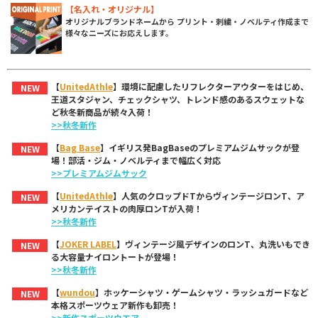
【名入れ・オリジナル】
オリジナルブランドネームから プリント・刺繍・ノベルティ作成まで
様々なニーズにお応えします。
【
UnitedAthle
】環境に配慮したリフレクターアウターをはじめ、
NEW
王道スタジャン、チェックシャツ、トレンド感のあるスウェットな
ど秋冬新商品が続々入荷！
>>秋冬新作
【
Bag Base
】イギリス発BagBaseのプレミアムジムサックが登
NEW
場！部活・ジム・ノベルティまで幅広く対応
>>プレミアムジムサック
【
UnitedAthle
】人気のクロップドTからヴィンテージロンT、ア
NEW
メリカンテイストの肉厚ロンTが入荷！
>>秋冬新作
【
JOKER LABEL
】ヴィンテージ風デザインのロンT、丸洗いもでき
NEW
る大容量ナイロントートが登場！
>>秋冬新作
【
wundou
】ホッケーシャツ・ゲームシャツ・ラッシュガードなど
NEW
本格スポーツウェア新作も卸売！
>>新作スポーツウエア