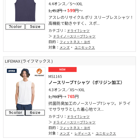
4.4オンス／S～XXL
1,452円
→
599
円～
アスレのリサイクルポリ スリーブレスシャツ！
高機能で動きやすく、スポ...
7color
5size
カテゴリ：
ドライTシャツ
ドライノースリーブTシャツ
目的：
フィットネス・ヨガ
対象：
・
メンズ
ユニセックス
LIFEMAX (ライフマックス )
NEW
MS1165
ノースリーブTシャツ（ポリジン加工）
4.3オンス／XS～XXL
1,760円
→
765
円
抗菌防臭加工のノースリーブTシャツ。ドライ
でサラサラとした着心地でス...
9color
6size
カテゴリ：
ドライTシャツ
ドライノースリーブTシャツ
目的：
フィットネス・ヨガ
対象：
・
・
メンズ
レディース
ユニセックス