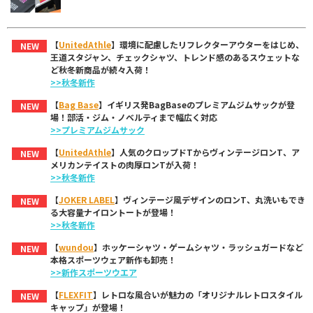
【
UnitedAthle
】環境に配慮したリフレクターアウターをはじめ、
NEW
王道スタジャン、チェックシャツ、トレンド感のあるスウェットな
ど秋冬新商品が続々入荷！
>>秋冬新作
【
Bag Base
】イギリス発BagBaseのプレミアムジムサックが登
NEW
場！部活・ジム・ノベルティまで幅広く対応
>>プレミアムジムサック
【
UnitedAthle
】人気のクロップドTからヴィンテージロンT、ア
NEW
メリカンテイストの肉厚ロンTが入荷！
>>秋冬新作
【
JOKER LABEL
】ヴィンテージ風デザインのロンT、丸洗いもでき
NEW
る大容量ナイロントートが登場！
>>秋冬新作
【
wundou
】ホッケーシャツ・ゲームシャツ・ラッシュガードなど
NEW
本格スポーツウェア新作も卸売！
>>新作スポーツウエア
【
FLEXFIT
】レトロな風合いが魅力の「オリジナルレトロスタイル
NEW
キャップ」が登場！