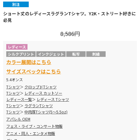
別注
ショート丈のレディースラグランTシャツ。Y2K・ストリート好きに
必見
8,586円
レディース
シルクプリント
インクジェット
転写
刺繍
カラー展開はこちら
サイズスペックはこちら
5.4オンス
Tシャツ
クロップドTシャツ
Tシャツ
レディース カットソー
レディース一覧
レディース Tシャツ
Tシャツ
ラグランTシャツ
Tシャツ
中肉厚Tシャツ(5～5.5oz)
アパレル OEM
フェス・ライブ・コンサート物販
アニメ・同人・エンタメ物販