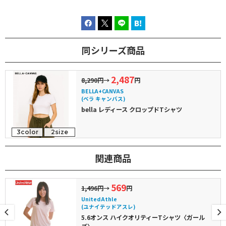
同シリーズ商品
2,487
8,290円
→
円
BELLA+CANVAS
(ベラ キャンバス)
bella レディース クロップドTシャツ
3color
2size
関連商品
569
1,496円
→
円
United Athle
(ユナイテッドアスレ)
5.6オンス ハイクオリティーTシャツ〈ガール