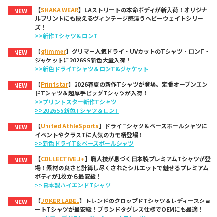
【
SHAKA WEAR
】LAストリートの本命ボディが新入荷！オリジナ
NEW
ルプリントにも映えるヴィンテージ感漂うヘビーウェイトシリー
ズ！
>>新作Tシャツ＆ロンT
【
glimmer
】グリマー人気ドライ・UVカットのTシャツ・ロンT・
NEW
ジャケットに2026SS新色大量入荷！
>>新色ドライTシャツ＆ロンT&ジャケット
【
Printstar
】2026春夏の新作Tシャツが登場。定番オープンエン
NEW
ドTシャツ＆超厚手ビッグTシャツが入荷！
>>プリントスター新作Tシャツ
>>2026SS新色Tシャツ＆ロンT
【
United AthleSports
】ドライTシャツ＆ベースボールシャツに
NEW
イベントやクラスTに人気のカモ柄登場！
>>新色ドライT＆ベースボールシャツ
【
COLLECTIVE J+
】職人技が息づく日本製プレミアムTシャツが登
NEW
場！素材の良さと計算し尽くされたシルエットで魅せるプレミアム
ボディが1枚から最安級！
>>日本製ハイエンドTシャツ
【
JOKER LABEL
】トレンドのクロップドTシャツ＆レディースショ
NEW
ートTシャツが最安級！ブランドタグレス仕様でOEMにも最適！