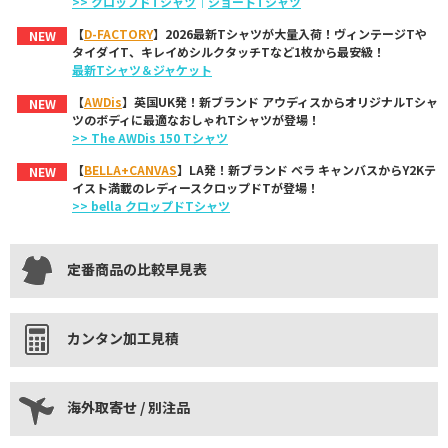
>> クロップドTシャツ
｜
ショートTシャツ
【
D-FACTORY
】2026最新Tシャツが大量入荷！ヴィンテージTや
NEW
タイダイT、キレイめシルクタッチTなど1枚から最安級！
最新Tシャツ＆ジャケット
【
AWDis
】英国UK発！新ブランド アウディスからオリジナルTシャ
NEW
ツのボディに最適なおしゃれTシャツが登場！
>> The AWDis 150 Tシャツ
【
BELLA+CANVAS
】LA発！新ブランド ベラ キャンバスからY2Kテ
NEW
イスト満載のレディースクロップドTが登場！
>> bella クロップドTシャツ
定番商品の比較早見表
カンタン加工見積
海外取寄せ / 別注品