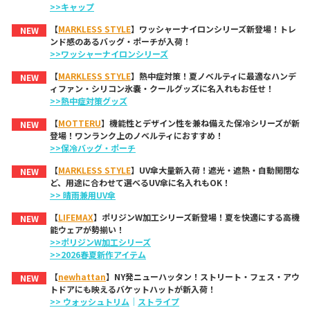
>>キャップ
【
MARKLESS STYLE
】ワッシャーナイロンシリーズ新登場！トレ
NEW
ンド感のあるバッグ・ポーチが入荷！
>>ワッシャーナイロンシリーズ
【
MARKLESS STYLE
】熱中症対策！夏ノベルティに最適なハンデ
NEW
ィファン・シリコン氷嚢・クールグッズに名入れもお任せ！
>>熱中症対策グッズ
【
MOTTERU
】機能性とデザイン性を兼ね備えた保冷シリーズが新
NEW
登場！ワンランク上のノベルティにおすすめ！
>>保冷バッグ・ポーチ
【
MARKLESS STYLE
】UV傘大量新入荷！遮光・遮熱・自動開閉な
NEW
ど、用途に合わせて選べるUV傘に名入れもOK！
>> 晴雨兼用UV傘
【
LIFEMAX
】ポリジンW加工シリーズ新登場！夏を快適にする高機
NEW
能ウェアが勢揃い！
>>ポリジンW加工シリーズ
>>2026春夏新作アイテム
【
newhattan
】NY発ニューハッタン！ストリート・フェス・アウ
NEW
トドアにも映えるバケットハットが新入荷！
>> ウォッシュトリム
｜
ストライプ