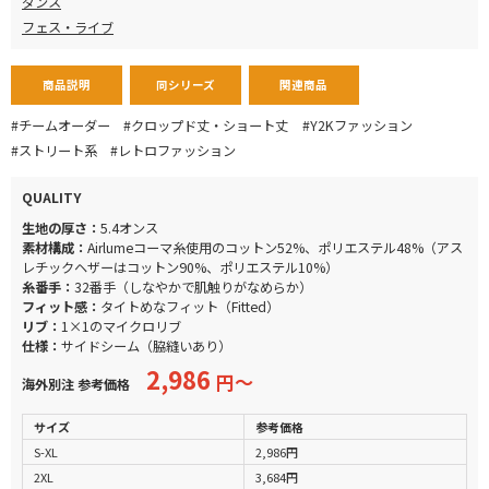
ダンス
フェス・ライブ
商品説明
同シリーズ
関連商品
#チームオーダー
#クロップド丈・ショート丈
#Y2Kファッション
#ストリート系
#レトロファッション
QUALITY
生地の厚さ：
5.4オンス
素材構成：
Airlumeコーマ糸使用のコットン52%、ポリエステル48%（アス
レチックヘザーはコットン90%、ポリエステル10%）
糸番手：
32番手（しなやかで肌触りがなめらか）
フィット感：
タイトめなフィット（Fitted）
リブ：
1×1のマイクロリブ
仕様：
サイドシーム（脇縫いあり）
2,986
円〜
海外別注 参考価格
サイズ
参考価格
S-XL
2,986円
2XL
3,684円