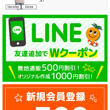
ズ〉
14color
2size