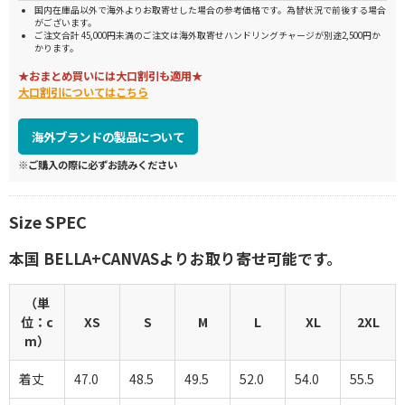
国内在庫品以外で海外よりお取寄せした場合の参考価格です。為替状況で前後する場合
がございます。
ご注文合計 45,000円未満のご注文は海外取寄せハンドリングチャージが別途2,500円か
かります。
★おまとめ買いには大口割引も適用★
大口割引についてはこちら
海外ブランドの製品について
※ご購入の際に必ずお読みください
Size SPEC
本国 BELLA+CANVASよりお取り寄せ可能です。
（単
位：c
XS
S
M
L
XL
2XL
m）
着丈
47.0
48.5
49.5
52.0
54.0
55.5