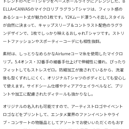
トレンドのベビーTシャツをベースボールライクにアレンジした、B
ELLA+CANVASのマイクロリブ ラグランTシャツは、フィット感の
あるショート丈が魅力の1枚です。Y2Kムード漂うへそ出しスタイル
が自然に決まって、キャップスリーブ＆コントラスト配色のラグラ
ンデザインで、1枚でしっかり映えるおしゃれTシャツです。ストリ
ートファッションやスポーティーコーデにも相性抜群。
素材は、しっとりなめらかなAirlumeコーマ糸を使用したマイクロ
リブ。5.4オンス・32番手の細番手仕上げで伸縮性に優れ、ぴったり
フィットしてもストレスゼロ。防縮加工が施されているから、洗濯
後も型くずれしにくく、オリジナルTシャツのボディとしても安心し
て使えます。サイドシーム仕様やティアアウェイラベルなど、プリ
ントや加工に配慮されたディテールも抜かりなし。
オリジナルの名入れも可能ですので、アーティストロゴやイベント
ロゴなどをプリントして、エンタメ業界のファンイベントやライ
ブ・コンサートの物販品としてアソートでお使いいただくのもおす