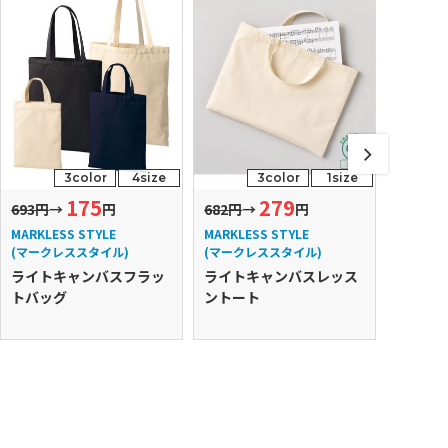
3color
4size
3color
1size
175
279
693円
→
円
682円
→
円
858円
MARKLESS STYLE
MARKLESS STYLE
MARKLE
(マークレススタイル)
(マークレススタイル)
(マーク
ライトキャンバスフラッ
ライトキャンバスレッス
ライト
トバッグ
ントート
トート