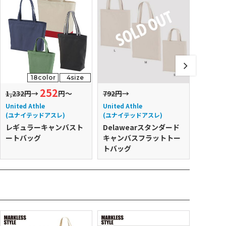
18color
4size
252
1,232円
→
円～
792円
→
1,870円
United Athle
United Athle
United 
(ユナイテッドアスレ)
(ユナイテッドアスレ)
(ユナイ
レギュラーキャンバスト
Delawearスタンダード
Dela
ートバッグ
キャンバスフラットトー
キャンバ
トバッグ
バッグ