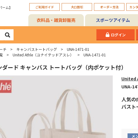
ご利用ガイド
大口割引
オーダー方法
カン
パーム】
衣料品・雑貨卸販売
スポーツアイテム
ログイン
ーチ
キャンバストートバッグ
UNA-1471-01
覧
United Athle（ユナイテッドアスレ）
UNA-1471-01
スタンダード キャンバス トートバッグ（内ポケット付）
Unite
UNA-14
人気の
バスト
メ