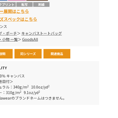
クプリント
転写
刺繍
ー展開はこちら
ズスペックはこちら
オンス
グ・ポーチ
キャンバストートバッグ
・小物 一覧
GoodsAll
説明
同シリーズ
関連商品
LITY
00％ キャンバス
地目付＞
2
2
ュラル：340g/m
10.0oz/yd
2
2
：310g/m
9.1oz/yd
elawearのブランドネームはつきません。