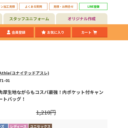
タン加工見積
よくある質問
見積・お問合せ
LINE登録
スタッフユニフォーム
オリジナル作成
会員登録
お気に入り
カート
d Athle(ユナイテッドアスレ)
71-01
肉厚生地ながらもコスパ最強！内ポケット付キャン
ートバッグ！
1,210円
ンズ
レディース
ユニセックス