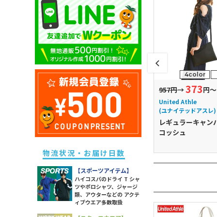
キッズ ドライポロシャツ
除菌・衛生・ヘルスケアグッズ
ユニセックス ドライTシャツ
メンズ スウェットパンツ
レディース ドライポロシャツ
キッズ トレーナー
防災グッズ
ユニセックス トレーナー
メンズ ボトムス
レディース トレーナー
キッズ パーカー
ライト
ユニセックス ポロシャツ
メンズ 長袖Tシャツ
レディース パーカー
キッズ スウェットパンツ
ソックス
ユニセックス パーカー
メンズ スポーツアイテム
レディース スウェットパンツ
キッズ 長袖Tシャツ
ラッピング・ショッパー・ギフ
ユニセックス 長袖Tシャツ
メンズ ワークウエア
レディース 長袖Tシャツ
4color
トバッグ・包材
キッズ スポーツアイテム
ユニセックス スポーツアイテム
メンズ アウター
373
→
484円
→
957円
→
円～
レディース スポーツアイテム
イベント・観戦グッズ
キッズ アウター
ユニセックス アウター
メンズ タンクトップ
thle
United Athle
United Athle
レディース ワークウエア
パーツ・付属品
キッズ ボトムス
ッドアスレ)
(ユナイテッドアスレ)
(ユナイテッドアスレ)
ユニセックス シャツ
メンズ シャツ
レディース シャツ
ear スタンダード
Delawearスタンダード
レギュラーキャン
スポーツグッズ
 2WAY トート
キャンバスミニサコッシ
コッシュ
レディース アウター
その他雑貨
ュ
レディース タンク・キャミ
物流状況・お届け日数
レディース ボトムス
【スポーツアイテム】
ハイコスパのドライ T シャ
ツやポロシャツ、ジャージ
類、アウターなどの アクテ
ィブウエア多数取扱