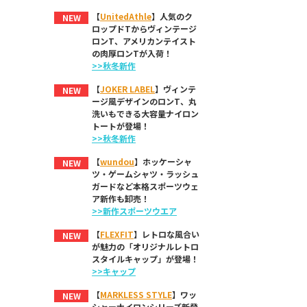
【
UnitedAthle
】人気のク
NEW
ロップドTからヴィンテージ
ロンT、アメリカンテイスト
の肉厚ロンTが入荷！
>>秋冬新作
【
JOKER LABEL
】ヴィンテ
NEW
ージ風デザインのロンT、丸
洗いもできる大容量ナイロン
トートが登場！
>>秋冬新作
【
wundou
】ホッケーシャ
NEW
ツ・ゲームシャツ・ラッシュ
ガードなど本格スポーツウェ
ア新作も卸売！
>>新作スポーツウエア
【
FLEXFIT
】レトロな風合い
NEW
が魅力の「オリジナルレトロ
スタイルキャップ」が登場！
>>キャップ
【
MARKLESS STYLE
】ワッ
NEW
シャーナイロンシリーズ新登