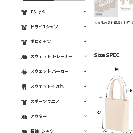
Tシャツ
※商品の撮影環境やお客
定番無地Tシャツ
ドライTシャツ
薄手Tシャツ(4.9oz以下)
定番無地ドライTシャツ
ポロシャツ
中肉厚Tシャツ(5～5.5oz)
ドライTシャツ(半袖)
ヘビーウエイトTシャツ(5.6～6.
ドライポロシャツ(半袖)
Size SPEC
スウェット トレーナー
ドライTシャツ(長袖)
4oz)
ドライポロシャツ(長袖)
ドライVネックTシャツ
厚手Tシャツ(6.5oz～)
薄手トレーナー(8.9oz以下)
スウェット パーカー
綿ポロシャツ(半袖)
ドライノースリーブTシャツ
ビッグシルエット Tシャツ
中肉トレーナー(9～10.9oz)
綿ポロシャツ(長袖)
プルオーバーパーカー
ドライTシャツその他
VネックTシャツ
スウェットその他
厚手トレーナー(11oz～)
鹿の子ポロシャツ
ジップパーカー
ポケットTシャツ
裏毛(裏パイル)トレーナー
スウェットパンツ
ポケ無しポロシャツ
スポーツウエア
薄手パーカー(8.9oz以下)
オーガニック・天然素材Tシャ
裏起毛トレーナー
スウェットショーツ
ポケ付きポロシャツ
ツ
中肉パーカー(9～10.9oz)
スポーツウエア トップス(半袖)
ドライスウェット トレーナー
アウター
スウェットジャケット
ボタンダウンポロシャツ
リサイクル素材Tシャツ
厚手パーカー(11oz～)
スポーツウエア トップス(長袖)
ビッグシルエット トレーナー
ハーフジップスウェット
その他ポロシャツ
ブルゾン(裏地なし)
7分袖・5分袖（ハーフスリー
裏毛(裏パイル)パーカー
長袖Tシャツ
スポーツウエア ノースリーブ