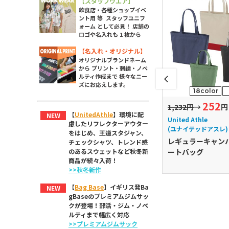
【スタッフウエア】
飲食店・各種ショップイベ
ント用 等 スタッフユニフ
ォーム として必見！ 店舗の
ロゴや名入れも 1 枚から
【名入れ・オリジナル】
オリジナルブランドネーム
から プリント・刺繍・ノベ
ルティ作成まで 様々なニー
ズにお応えします。
18color
252
1,100円
1,232円
→
円
【
UnitedAthle
】環境に配
NEW
thle
MARKLESS STYLE
United Athle
慮したリフレクターアウター
ッドアスレ)
(マークレススタイル)
(ユナイテッドアスレ)
をはじめ、王道スタジャン、
earスタンダード
ライトデニムマルシェバ
レギュラーキャン
チェックシャツ、トレンド感
ストートバッグ
ッグ
ートバッグ
のあるスウェットなど秋冬新
商品が続々入荷！
>>秋冬新作
【
Bag Base
】イギリス発Ba
NEW
gBaseのプレミアムジムサッ
クが登場！部活・ジム・ノベ
ルティまで幅広く対応
>>プレミアムジムサック