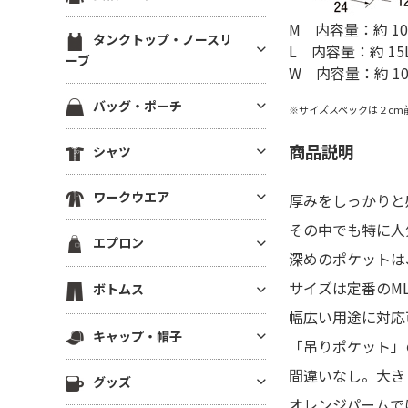
ブ）
スウェットカーディガン
ブルゾン(裏地あり)
裏起毛パーカー
ジャージ トラックジャケット
M 内容量：約 10
定番無地長袖Tシャツ
ラグランTシャツ
半袖スウェット
タンクトップ・ノースリ
ブルゾン(厚手・防寒）
ドライスウェット パーカー
L 内容量：約 15
ジャージ トラックパンツ
ドライ・機能性長袖Tシャツ
ーブ
後染め・タイダイTシャツ
イベントブルゾン
W 内容量：約 10
ビッグシルエット パーカー
ハーフパンツ・ショーツ
薄手長袖Tシャツ(4.9oz以下)
クロップドTシャツ
タンクトップ
コーチジャケット
パーカーその他
バッグ・ポーチ
ロングパンツ
※サイズスペックは２cm
中肉長袖厚Tシャツ(5～5.5oz)
きれいめ・上質プレミアムTシ
ノースリーブ
スタジアムジャンパー
ャツ
ベンチコート
コットンバッグ
ヘビーウエイト長袖Tシャツ(5.
商品説明
シャツ
ドライノースリーブ
スポーツジャケット
6～6.4oz)
ボーダーTシャツ
スポーツ アウター
キャンバストートバッグ
キャミソール
ベスト
半袖シャツ
厚手長袖Tシャツ(6.5oz～)
グラフィックTシャツ
スポーツ用インナー
ワークウエア
厚みをしっかりと
ナイロン・ポリエステルバッグ
フリースジャケット
長袖シャツ
ビッグシルエット長袖Tシャツ
ワンピース・チュニック
ビブス
不織布バッグ
その中でも特に人
ワークシャツ(半袖)
ポンチョ
エプロン
7分袖・5分袖シャツ
Vネック長袖Tシャツ
メンズカットソー
スポーツ ソックス
保冷・保温バッグ
深めのポケットは
ワークシャツ(長袖)
はっぴ
ワークシャツ
ポケット付き長袖Tシャツ
レディース カットソー
スポーツアクセサリー
胸当てエプロン
デニムバッグ
サイズは定番のM
ボトムス
ワークパンツ
その他ジャケット・アウター
チェックシャツ
後染め・ピグメント長袖Tシャ
その他Tシャツ
サロンエプロン
ショルダーバッグ
幅広い用途に対応
ワーク系アウター
ツ
ロングパンツ
アロハ・柄物シャツ
キャップ・帽子
ショートエプロン
サコッシュ・スマホショルダー
「吊りポケット」
つなぎ・オーバーオール
ジャージー・パーカー
ハーフパンツ
シャツジャケット
ミドルエプロン
リュック・ナップサック
キャップ
間違いなし。大き
調理服・コックウェア
その他長袖Tシャツ
グッズ
ショーツ
ロング(ソムリエ)エプロン
ボディバッグ
ニットキャップ
オレンジパームで
スクラブ