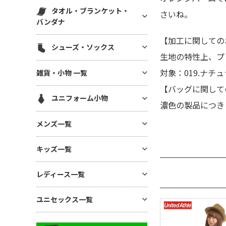
スウェットパンツ(裏毛)
マグカップ・湯呑
帆前掛け
エコ素材(SDGs) バッグ・ポー
タオル・ブランケット・
ハット
白衣・医療用ジャケット
さいね。
スウェットパンツ(裏起毛)
チ
ボトル・タンブラー
バンダナ
メッシュキャップ
ワンピース・ナースウエア
ワークパンツ
麻(ヘンプ)・ジュートバッグ
ステーショナリー
【加工に関しての
無地タオル
コットンキャップ
シューズ・ソックス
ドライ素材パンツ
ポーチ
アルバム・フォトフレーム
生地の特性上、プ
ブランケット
フラットバイザーキャップ
ジャージ パンツ
巾着
シューズ
キーホルダー
対象：019.ナチ
雑貨・小物 一覧
バンダナ(三角巾)・ハンカチ
キャスケット・ハンチング・ベ
コットン・T/Cパンツ
バッグその他
ソックス
モバイル・PC関連グッズ
レー
【バッグに関して
ハンカチタオル
GoodsAll
ナイロンパンツ
ユニフォーム小物
デスク雑貨
濃色の製品につき
フェイスタオル
ミリタリーパンツ
生活雑貨
ネクタイ・コックタイ
マフラータオル
メンズ一覧
レギンス・スパッツ
インテリア雑貨
三角巾
バスタオル
スカート
メンズTシャツ
時計
キッズ一覧
バンダナ・スカーフ
リストバンド
ジョガーパンツ
メンズ ドライTシャツ
暑さ・紫外線対策 / 保冷グッ
ユニフォーム帽子
キッズTシャツ
ズ・扇風機
その他ボトムス
レディース一覧
メンズ ポロシャツ
ベビー用アイテム
あったかグッズ・フリース
メンズ ドライポロシャツ
レディース Tシャツ
ユニセックス一覧
キッズ ドライTシャツ
傘・レイングッズ
メンズ トレーナー
レディース ドライTシャツ
キッズ ポロシャツ
ミラー
ユニセックス Tシャツ
メンズ パーカー
レディース ポロシャツ