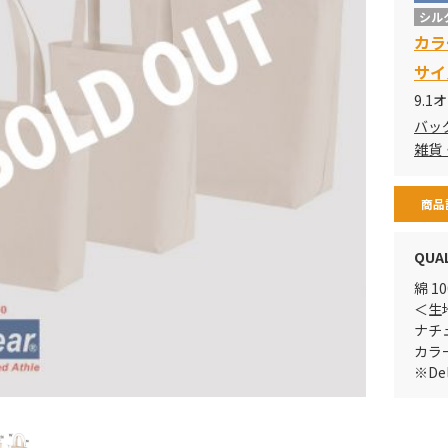
シル
カラ
サイ
9.1
バッ
雑貨
商品
QUA
綿 1
＜生
ナチ
カラー
※D