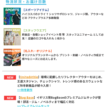
物流状況・お届け日数
【スポーツアイテム】
ハイコスパのドライ T シャツやポロシャツ、ジャージ類、アウターな
どの アクティブウエア多数取扱
【スタッフウエア】
飲食店・各種ショップイベント用 等 スタッフユニフォーム として必
見！ 店舗のロゴや名入れも 1 枚から
【名入れ・オリジナル】
オリジナルブランドネームから プリント・刺繍・ノベルティ作成まで
様々なニーズにお応えします。
【
UnitedAthle
】環境に配慮したリフレクターアウターをはじめ、
NEW
王道スタジャン、チェックシャツ、トレンド感のあるスウェットな
ど秋冬新商品が続々入荷！
>>秋冬新作
【
Bag Base
】イギリス発BagBaseのプレミアムジムサックが登
NEW
場！部活・ジム・ノベルティまで幅広く対応
>>プレミアムジムサック