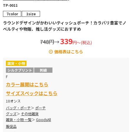
TP-0011
7color
1size
ラウンドデザインがかわいいティッシュポーチ！カラバリ豊富でノ
ベルティや物販、推し活グッズにおすすめ
339
748円
→
円～(税込)
価格表はこちら
雑貨・小物
カラー
メーカー定価
販売価格
シルクプリント
刺繍
F
ナチュラル
¥638
→
¥339
カラー展開はこちら
カラー
¥748
→
¥398
サイズスペックはこちら
10オンス
バッグ・ポーチ
ポーチ
グッズ
その他雑貨
雑貨・小物 一覧
GoodsAll
販促品