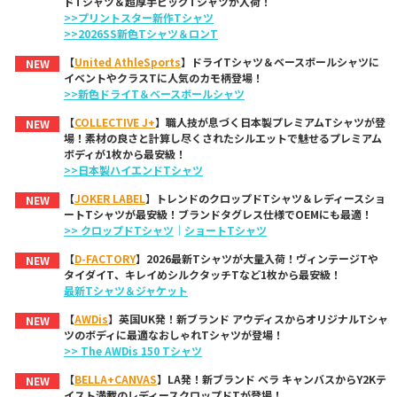
ドTシャツ＆超厚手ビッグTシャツが入荷！
>>プリントスター新作Tシャツ
>>2026SS新色Tシャツ＆ロンT
【
United AthleSports
】ドライTシャツ＆ベースボールシャツに
NEW
イベントやクラスTに人気のカモ柄登場！
>>新色ドライT＆ベースボールシャツ
【
COLLECTIVE J+
】職人技が息づく日本製プレミアムTシャツが登
NEW
場！素材の良さと計算し尽くされたシルエットで魅せるプレミアム
ボディが1枚から最安級！
>>日本製ハイエンドTシャツ
【
JOKER LABEL
】トレンドのクロップドTシャツ＆レディースショ
NEW
ートTシャツが最安級！ブランドタグレス仕様でOEMにも最適！
>> クロップドTシャツ
｜
ショートTシャツ
【
D-FACTORY
】2026最新Tシャツが大量入荷！ヴィンテージTや
NEW
タイダイT、キレイめシルクタッチTなど1枚から最安級！
最新Tシャツ＆ジャケット
【
AWDis
】英国UK発！新ブランド アウディスからオリジナルTシャ
NEW
ツのボディに最適なおしゃれTシャツが登場！
>> The AWDis 150 Tシャツ
【
BELLA+CANVAS
】LA発！新ブランド ベラ キャンバスからY2Kテ
NEW
イスト満載のレディースクロップドTが登場！