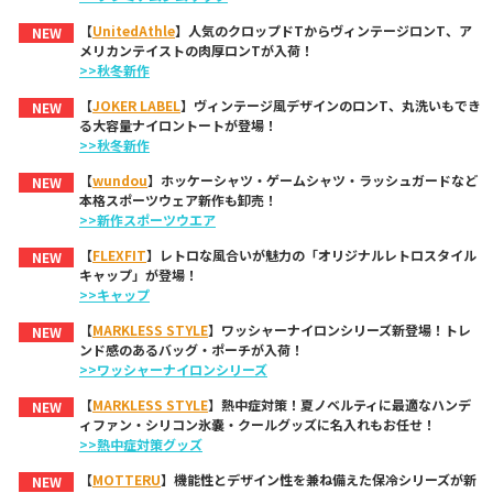
【
UnitedAthle
】人気のクロップドTからヴィンテージロンT、ア
NEW
メリカンテイストの肉厚ロンTが入荷！
>>秋冬新作
【
JOKER LABEL
】ヴィンテージ風デザインのロンT、丸洗いもでき
NEW
る大容量ナイロントートが登場！
>>秋冬新作
【
wundou
】ホッケーシャツ・ゲームシャツ・ラッシュガードなど
NEW
本格スポーツウェア新作も卸売！
>>新作スポーツウエア
【
FLEXFIT
】レトロな風合いが魅力の「オリジナルレトロスタイル
NEW
キャップ」が登場！
>>キャップ
【
MARKLESS STYLE
】ワッシャーナイロンシリーズ新登場！トレ
NEW
ンド感のあるバッグ・ポーチが入荷！
>>ワッシャーナイロンシリーズ
【
MARKLESS STYLE
】熱中症対策！夏ノベルティに最適なハンデ
NEW
ィファン・シリコン氷嚢・クールグッズに名入れもお任せ！
>>熱中症対策グッズ
【
MOTTERU
】機能性とデザイン性を兼ね備えた保冷シリーズが新
NEW