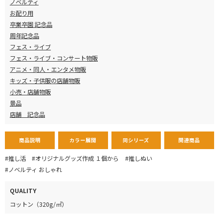
ノベルティ
お配り用
卒業卒園 記念品
周年記念品
フェス・ライブ
フェス・ライブ・コンサート物販
アニメ・同人・エンタメ物販
キッズ・子供服の店舗物販
小売・店舗物販
景品
店舗 記念品
商品説明
カラー展開
同シリーズ
関連商品
#推し活
#オリジナルグッズ作成 １個から
#推しぬい
#ノベルティ おしゃれ
QUALITY
コットン（320g/㎡）