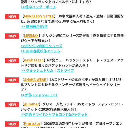
登場！ワンランク上のノベルティにおすすめ！
>>保冷バッグ・ポーチ
【
MARKLESS STYLE
】UV傘大量新入荷！遮光・遮熱・自動開閉な
NEW
ど、用途に合わせて選べるUV傘に名入れもOK！
>> 晴雨兼用UV傘
【
LIFEMAX
】ポリジンW加工シリーズ新登場！夏を快適にする高機
NEW
能ウェアが勢揃い！
>>ポリジンW加工シリーズ
>>2026春夏新作アイテム
【
newhattan
】NY発ニューハッタン！ストリート・フェス・アウ
NEW
トドアにも映えるバケットハットが新入荷！
>> ウォッシュトリム
｜
ストライプ
【
SHAKA WEAR
】LAストリートの本命ボディが新入荷！オリジナ
NEW
ルプリントにも映えるヴィンテージ感漂うヘビーウェイトシリー
ズ！
>>新作Tシャツ＆ロンT
【
glimmer
】グリマー人気ドライ・UVカットのTシャツ・ロンT・
NEW
ジャケットに2026SS新色大量入荷！
>>新色ドライTシャツ＆ロンT&ジャケット
【
Printstar
】2026春夏の新作Tシャツが登場。定番オープンエン
NEW