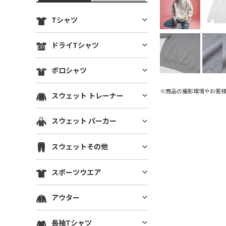
Tシャツ
定番無地Tシャツ
ドライTシャツ
薄手Tシャツ(4.9oz以下)
定番無地ドライTシャツ
ポロシャツ
中肉厚Tシャツ(5～5.5oz)
ドライTシャツ(半袖)
ヘビーウエイトTシャツ(5.6～6.
ドライポロシャツ(半袖)
※商品の撮影環境やお客
スウェット トレーナー
ドライTシャツ(長袖)
4oz)
ドライポロシャツ(長袖)
ドライVネックTシャツ
厚手Tシャツ(6.5oz～)
薄手トレーナー(8.9oz以下)
スウェット パーカー
綿ポロシャツ(半袖)
ドライノースリーブTシャツ
ビッグシルエット Tシャツ
中肉トレーナー(9～10.9oz)
綿ポロシャツ(長袖)
プルオーバーパーカー
ドライTシャツその他
VネックTシャツ
スウェットその他
厚手トレーナー(11oz～)
鹿の子ポロシャツ
ジップパーカー
ポケットTシャツ
裏毛(裏パイル)トレーナー
スウェットパンツ
ポケ無しポロシャツ
スポーツウエア
薄手パーカー(8.9oz以下)
オーガニック・天然素材Tシャ
裏起毛トレーナー
スウェットショーツ
ポケ付きポロシャツ
ツ
中肉パーカー(9～10.9oz)
スポーツウエア トップス(半袖)
ドライスウェット トレーナー
アウター
スウェットジャケット
ボタンダウンポロシャツ
リサイクル素材Tシャツ
厚手パーカー(11oz～)
スポーツウエア トップス(長袖)
ビッグシルエット トレーナー
ハーフジップスウェット
その他ポロシャツ
ブルゾン(裏地なし)
7分袖・5分袖（ハーフスリー
裏毛(裏パイル)パーカー
長袖Tシャツ
スポーツウエア ノースリーブ