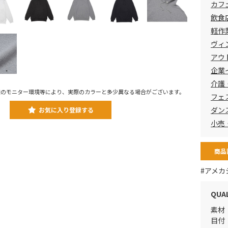
カフ
飲食
軽作
ヴィ
アウ
企業
介護
様のモニター環境等により、実際のカラーと多少異なる場合がございます。
フェ
ダン
お気に入り登録する
小売
商品
#アメカ
QUA
素材
目付：