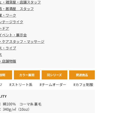
ェ・雑貨屋・店舗スタッフ
店・居酒屋 スタッフ
業・ワーク
ンテージライク
トドア
イベント・展示会
・ケアスタッフ・マッサージ
ス・ライブ
ス
・店舗物販
説明
カラー展開
同シリーズ
関連商品
ジ
#ストリート系
#チームオーダー
#カフェ制服
LITY
： 綿100％ コーマ糸 裏毛
 340g/㎡（10oz）