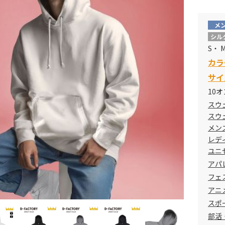
メ
シル
S-XL
S・ M
カラ
XXL
サイ
10
スウ
スウ
メン
レデ
ユニ
アパレ
フェ
アニ
スポ
部活