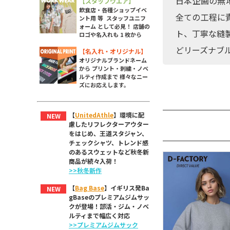
日本企画の無
【スタッフウエア】
飲食店・各種ショップイベ
全ての工程に
ント用 等 スタッフユニフ
ォーム として必見！ 店舗の
ト、丁寧な縫
ロゴや名入れも 1 枚から
どリーズナブ
【名入れ・オリジナル】
オリジナルブランドネーム
から プリント・刺繍・ノベ
ルティ作成まで 様々なニー
ズにお応えします。
【
UnitedAthle
】環境に配
NEW
慮したリフレクターアウター
をはじめ、王道スタジャン、
チェックシャツ、トレンド感
のあるスウェットなど秋冬新
商品が続々入荷！
>>秋冬新作
【
Bag Base
】イギリス発Ba
NEW
gBaseのプレミアムジムサッ
クが登場！部活・ジム・ノベ
ルティまで幅広く対応
>>プレミアムジムサック