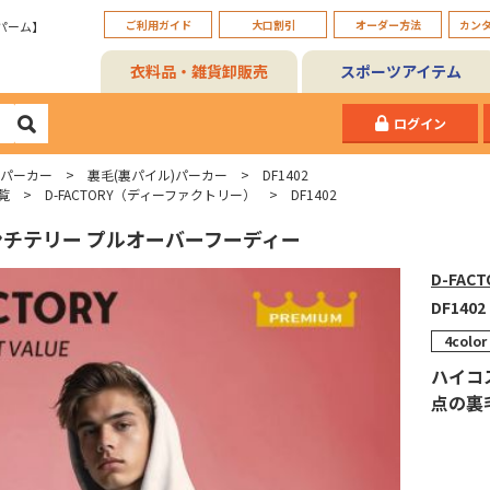
ご利用ガイド
大口割引
オーダー方法
カン
パーム】
衣料品・雑貨卸販売
スポーツアイテム
ログイン
 パーカー
裏毛(裏パイル)パーカー
DF1402
覧
D-FACTORY（ディーファクトリー）
DF1402
ンチテリー プルオーバーフーディー
D-FAC
DF1402
4color
ハイコ
点の裏