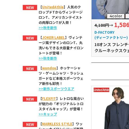
【
UnitedAthle
】人気のク
NEW
ロップドTからヴィンテージ
4color
ロンT、アメリカンテイスト
の肉厚ロンTが入荷！
1,58
4,180円
→
>>秋冬新作
D-FACTORY
(ディーファクトリー)
【
JOKER LABEL
】ヴィンテ
NEW
ージ風デザインのロンT、丸
10オンス フレン
洗いもできる大容量ナイロン
クルーネックスウ
トートが登場！
>>秋冬新作
【
wundou
】ホッケーシャ
NEW
ツ・ゲームシャツ・ラッシュ
ガードなど本格スポーツウェ
ア新作も卸売！
>>新作スポーツウエア
【
FLEXFIT
】レトロな風合い
NEW
が魅力の「オリジナルレトロ
スタイルキャップ」が登場！
>>キャップ
【
MARKLESS STYLE
】ワッ
NEW
シャーナイロンシリーズ新登