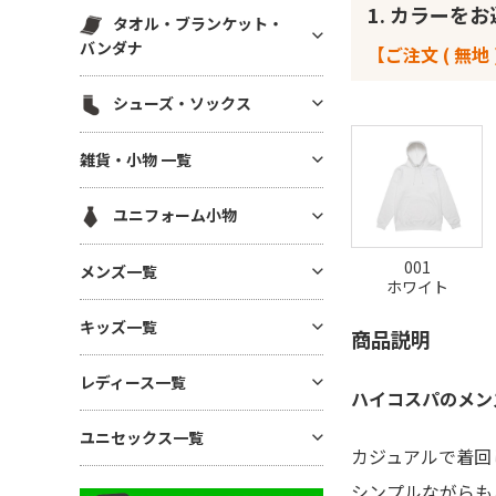
スウェットパンツ(裏毛)
1. カラーを
マグカップ・湯呑
帆前掛け
エコ素材(SDGs) バッグ・ポー
タオル・ブランケット・
ハット
白衣・医療用ジャケット
スウェットパンツ(裏起毛)
チ
ボトル・タンブラー
バンダナ
【ご注文 ( 無地 
メッシュキャップ
ワンピース・ナースウエア
ワークパンツ
麻(ヘンプ)・ジュートバッグ
ステーショナリー
無地タオル
コットンキャップ
シューズ・ソックス
ドライ素材パンツ
ポーチ
アルバム・フォトフレーム
ブランケット
フラットバイザーキャップ
ジャージ パンツ
巾着
シューズ
キーホルダー
雑貨・小物 一覧
バンダナ(三角巾)・ハンカチ
キャスケット・ハンチング・ベ
コットン・T/Cパンツ
バッグその他
ソックス
モバイル・PC関連グッズ
レー
ハンカチタオル
GoodsAll
ナイロンパンツ
ユニフォーム小物
デスク雑貨
フェイスタオル
ミリタリーパンツ
生活雑貨
ネクタイ・コックタイ
マフラータオル
001
メンズ一覧
レギンス・スパッツ
インテリア雑貨
ホワイト
三角巾
バスタオル
スカート
メンズTシャツ
時計
キッズ一覧
バンダナ・スカーフ
リストバンド
商品説明
ジョガーパンツ
メンズ ドライTシャツ
暑さ・紫外線対策 / 保冷グッ
ユニフォーム帽子
キッズTシャツ
ズ・扇風機
その他ボトムス
レディース一覧
メンズ ポロシャツ
ハイコスパのメン
ベビー用アイテム
あったかグッズ・フリース
メンズ ドライポロシャツ
レディース Tシャツ
ユニセックス一覧
キッズ ドライTシャツ
傘・レイングッズ
メンズ トレーナー
カジュアルで着回し
レディース ドライTシャツ
キッズ ポロシャツ
ミラー
ユニセックス Tシャツ
メンズ パーカー
シンプルながらも
レディース ポロシャツ