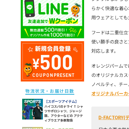
キッズ ドライポロシャツ
除菌・衛生・ヘルスケアグッズ
ユニセックス ドライTシャツ
メンズ スウェットパンツ
らかく快適な着心
レディース ドライポロシャツ
キッズ トレーナー
防災グッズ
ユニセックス トレーナー
メンズ ボトムス
用ウェアとしても
レディース トレーナー
キッズ パーカー
ライト
ユニセックス ポロシャツ
メンズ 長袖Tシャツ
レディース パーカー
キッズ スウェットパンツ
フードは二重仕立
ソックス
ユニセックス パーカー
メンズ スポーツアイテム
レディース スウェットパンツ
キッズ 長袖Tシャツ
ラッピング・ショッパー・ギフ
使い勝手の良さと
ユニセックス 長袖Tシャツ
メンズ ワークウエア
レディース 長袖Tシャツ
トバッグ・包材
キッズ スポーツアイテム
ユニセックス スポーツアイテム
対応します。
メンズ アウター
レディース スポーツアイテム
イベント・観戦グッズ
キッズ アウター
ユニセックス アウター
メンズ タンクトップ
レディース ワークウエア
パーツ・付属品
オレンジパームでは
キッズ ボトムス
ユニセックス シャツ
メンズ シャツ
レディース シャツ
スポーツグッズ
のオリジナルカス
レディース アウター
その他雑貨
ノベルティ、チー
レディース タンク・キャミ
物流状況・お届け日数
オリジナルパーカ
レディース ボトムス
【スポーツアイテム】
ハイコスパのドライ T シャ
ツやポロシャツ、ジャージ
類、アウターなどの アクテ
D-FACTOR
ィブウエア多数取扱