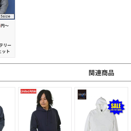
5size
6
円～
チテリー
ェット
関連商品