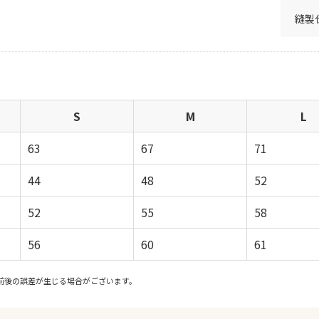
縫製
S
M
L
63
67
71
44
48
52
52
55
58
56
60
61
前後の誤差が生じる場合がございます。