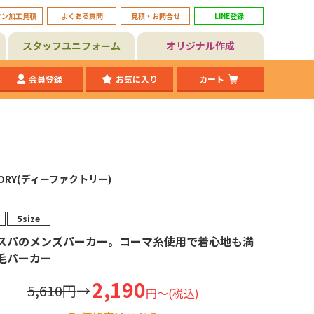
タン加工見積
よくある質問
見積・お問合せ
LINE登録
スタッフユニフォーム
オリジナル作成
会員登録
お気に入り
カート
TORY(ディーファクトリー)
5size
スパのメンズパーカー。コーマ糸使用で着心地も満
毛パーカー
2,190
5,610円
→
円～(税込)