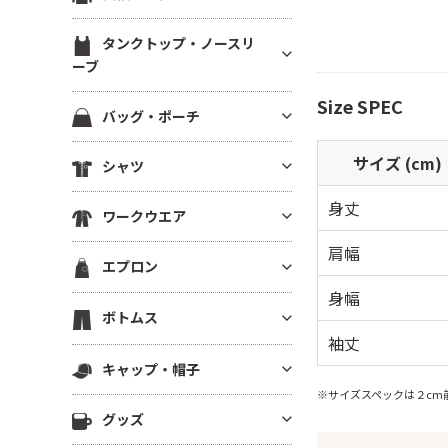
ブ）
スウェットカーディガン
ブルゾン(裏地あり)
裏起毛パーカー
ジャージ トラックジャケット
定番無地長袖Tシャツ
ラグランTシャツ
半袖スウェット
タンクトップ・ノースリ
ブルゾン(厚手・防寒）
ドライスウェット パーカー
ジャージ トラックパンツ
ドライ・機能性長袖Tシャツ
ーブ
後染め・タイダイTシャツ
イベントブルゾン
ビッグシルエット パーカー
ハーフパンツ・ショーツ
薄手長袖Tシャツ(4.9oz以下)
クロップドTシャツ
Size SPEC
タンクトップ
コーチジャケット
パーカーその他
バッグ・ポーチ
ロングパンツ
中肉長袖厚Tシャツ(5～5.5oz)
きれいめ・上質プレミアムTシ
ノースリーブ
スタジアムジャンパー
ャツ
ベンチコート
コットンバッグ
ヘビーウエイト長袖Tシャツ(5.
サイズ (cm)
シャツ
ドライノースリーブ
スポーツジャケット
6～6.4oz)
ボーダーTシャツ
スポーツ アウター
キャンバストートバッグ
キャミソール
ベスト
身丈
半袖シャツ
厚手長袖Tシャツ(6.5oz～)
グラフィックTシャツ
スポーツ用インナー
ワークウエア
ナイロン・ポリエステルバッグ
フリースジャケット
長袖シャツ
ビッグシルエット長袖Tシャツ
ワンピース・チュニック
ビブス
不織布バッグ
肩幅
ワークシャツ(半袖)
ポンチョ
エプロン
7分袖・5分袖シャツ
Vネック長袖Tシャツ
メンズカットソー
スポーツ ソックス
保冷・保温バッグ
ワークシャツ(長袖)
はっぴ
身幅
ワークシャツ
ポケット付き長袖Tシャツ
レディース カットソー
スポーツアクセサリー
胸当てエプロン
デニムバッグ
ボトムス
ワークパンツ
その他ジャケット・アウター
チェックシャツ
後染め・ピグメント長袖Tシャ
その他Tシャツ
サロンエプロン
袖丈
ショルダーバッグ
ワーク系アウター
ツ
ロングパンツ
アロハ・柄物シャツ
キャップ・帽子
ショートエプロン
サコッシュ・スマホショルダー
つなぎ・オーバーオール
ジャージー・パーカー
ハーフパンツ
シャツジャケット
※サイズスペックは２cm
ミドルエプロン
リュック・ナップサック
キャップ
調理服・コックウェア
その他長袖Tシャツ
グッズ
ショーツ
ロング(ソムリエ)エプロン
ボディバッグ
ニットキャップ
スクラブ