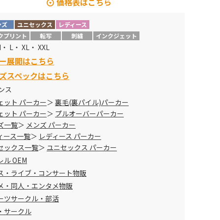
価格表はこちら
ンズ
ユニセックス
レディース
サイズ
定価 →
販売価格
クプリント
転写
刺繍
インクジェット
5,280 円 →
2,190 円
・ L・ XL・ XXL
ー展開はこちら
5,610 円 →
2,567 円
ズスペックはこちら
オンス
ェット パーカー
裏毛(裏パイル)パーカー
ェット パーカー
プルオーバーパーカー
ズ一覧
メンズ パーカー
ィース一覧
レディース パーカー
セックス一覧
ユニセックス パーカー
ル OEM
ス・ライブ・コンサート物販
メ・同人・エンタメ物販
ーツサークル・部活
・サークル