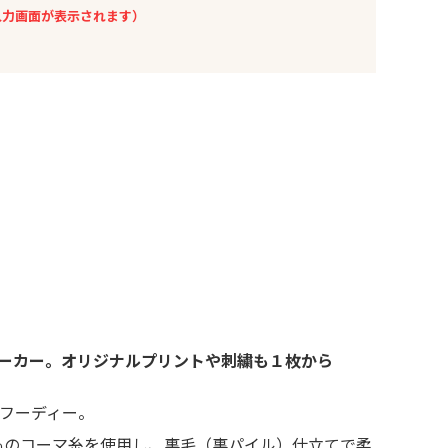
入力画面が表示されます）
ーカー。オリジナルプリントや刺繍も１枚から
ーフーディー。
％のコーマ糸を使用し、裏毛（裏パイル）仕立てで柔