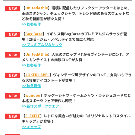
【
UnitedAthle
】環境に配慮したリフレクターアウターをはじめ、
NEW
王道スタジャン、チェックシャツ、トレンド感のあるスウェットな
ど秋冬新商品が続々入荷！
>>秋冬新作
【
Bag Base
】イギリス発BagBaseのプレミアムジムサックが登
NEW
場！部活・ジム・ノベルティまで幅広く対応
>>プレミアムジムサック
【
UnitedAthle
】人気のクロップドTからヴィンテージロンT、ア
NEW
メリカンテイストの肉厚ロンTが入荷！
>>秋冬新作
【
JOKER LABEL
】ヴィンテージ風デザインのロンT、丸洗いもでき
NEW
る大容量ナイロントートが登場！
>>秋冬新作
【
wundou
】ホッケーシャツ・ゲームシャツ・ラッシュガードなど
NEW
本格スポーツウェア新作も卸売！
>>新作スポーツウエア
【
FLEXFIT
】レトロな風合いが魅力の「オリジナルレトロスタイル
NEW
キャップ」が登場！
>>キャップ