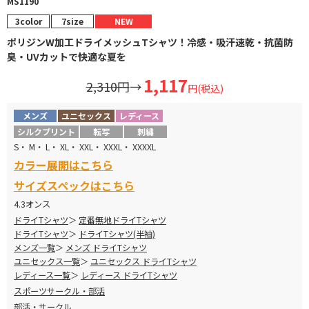
MS1190
3color
7size
NEW
ポリジンW加工ドライメッシュTシャツ！冷感・吸汗速乾・抗菌防
臭・UVカットで快適な夏を
1,117
2,310円
→
円(税込)
メンズ
ユニセックス
レディース
シルクプリント
転写
刺繍
S・ M・ L・ XL・ XXL・ XXXL・ XXXXL
カラー展開はこちら
サイズスペックはこちら
4.3オンス
ドライTシャツ
定番無地ドライTシャツ
ドライTシャツ
ドライTシャツ(半袖)
メンズ一覧
メンズ ドライTシャツ
ユニセックス一覧
ユニセックス ドライTシャツ
レディース一覧
レディース ドライTシャツ
スポーツサークル・部活
部活・サークル