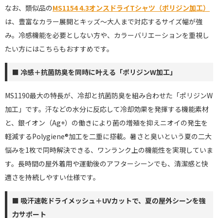
なお、類似品の
MS1154 4.3オンスドライTシャツ（ポリジン加工）
は、豊富なカラー展開とキッズ〜大人まで対応するサイズ幅が強
み。冷感機能を必要としない方や、カラーバリエーションを重視し
たい方にはこちらもおすすめです。
■ 冷感＋抗菌防臭を同時に叶える「ポリジンW加工」
MS1190最大の特長が、冷却と抗菌防臭を組み合わせた「ポリジンW
加工」です。汗などの水分に反応して冷却効果を発揮する機能素材
と、銀イオン（Ag+）の働きにより菌の増殖を抑えニオイの発生を
軽減するPolygiene®加工を二重に搭載。暑さと臭いという夏の二大
悩みを1枚で同時解決できる、ワンランク上の機能性を実現していま
す。長時間の屋外着用や運動後のアフターシーンでも、清潔感と快
適さを持続しやすい仕様です。
■ 吸汗速乾ドライメッシュ＋UVカットで、夏の屋外シーンを強
力サポート