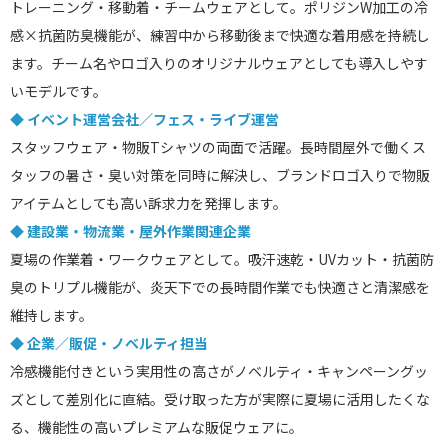
トレーニング・移動着・チームウェアとして。ポリジンW加工の冷
感×抗菌防臭機能が、練習中から移動後まで快適な着用感を持続し
ます。チーム名やロゴ入りのオリジナルウェアとしても導入しやす
いモデルです。
◆ イベント運営会社／フェス・ライブ運営
スタッフウェア・物販Tシャツの両面で活躍。長時間屋外で働くス
タッフの暑さ・臭い対策を同時に解決し、ブランドロゴ入りで物販
アイテムとしても高い訴求力を発揮します。
◆ 建設業・物流業・屋外作業関連企業
夏場の作業着・ワークウェアとして。吸汗速乾・UVカット・抗菌防
臭のトリプル機能が、炎天下での長時間作業でも快適さと清潔感を
維持します。
◆ 企業／販促・ノベルティ担当
冷感機能付きという実用性の高さがノベルティ・キャンペーングッ
ズとして差別化に直結。受け取った方が実際に夏場に活用したくな
る、機能性の高いプレミアムな販促ウェアに。