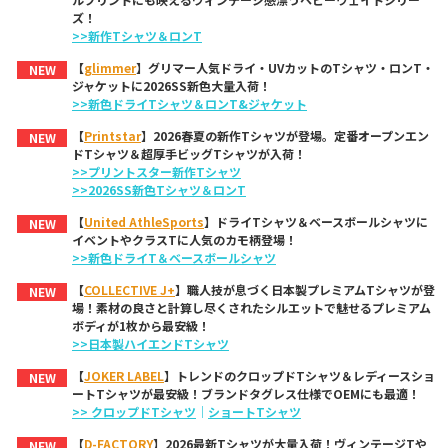
ズ！
>>新作Tシャツ＆ロンT
【
glimmer
】グリマー人気ドライ・UVカットのTシャツ・ロンT・
NEW
ジャケットに2026SS新色大量入荷！
>>新色ドライTシャツ＆ロンT&ジャケット
【
Printstar
】2026春夏の新作Tシャツが登場。定番オープンエン
NEW
ドTシャツ＆超厚手ビッグTシャツが入荷！
>>プリントスター新作Tシャツ
>>2026SS新色Tシャツ＆ロンT
【
United AthleSports
】ドライTシャツ＆ベースボールシャツに
NEW
イベントやクラスTに人気のカモ柄登場！
>>新色ドライT＆ベースボールシャツ
【
COLLECTIVE J+
】職人技が息づく日本製プレミアムTシャツが登
NEW
場！素材の良さと計算し尽くされたシルエットで魅せるプレミアム
ボディが1枚から最安級！
>>日本製ハイエンドTシャツ
【
JOKER LABEL
】トレンドのクロップドTシャツ＆レディースショ
NEW
ートTシャツが最安級！ブランドタグレス仕様でOEMにも最適！
>> クロップドTシャツ
｜
ショートTシャツ
【
D-FACTORY
】2026最新Tシャツが大量入荷！ヴィンテージTや
NEW