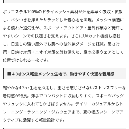
ポリエステル100%のドライメッシュ素材が汗を素早く吸収・拡散
し、ベタつきを抑えたサラッとした着心地を実現。メッシュ構造に
よる優れた通気性が、スポーツ・アウトドア・屋外作業など発汗し
やすいシーンでの快適さを支えます。さらにUVカット機能も搭載
し、日差しの強い屋外でも肌への紫外線ダメージを軽減。暑さ対
策・日焼け対策・ニオイ対策を兼ね備えた、夏の必携ウェアとして
位置づけられる一枚です。
■ 4.3オンス軽量メッシュ生地で、動きやすく快適な着用感
軽やかな4.3oz生地を採用し、重さを感じさせないストレスフリーな
着用感が特長。薄手でコンパクトに収納しやすく、スポーツバッグ
やリュックに入れてもかさばりません。デイリーカジュアルからト
レーニング・ランニング・ジムウェアまで、夏の幅広いシーンでア
クティブに活躍する軽量設計です。