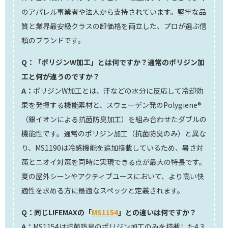
のアパレル事業者や法人から支持されています。堅牢な品
質と業界最安級クラスの卸価格を両立した、プロが選ぶ信
頼のブランドです。
Q：「ポリジンW加工」とは何ですか？通常のポリジン加
工と何が違うのですか？
A：
ポリジンW加工とは、汗などの水分に反応して冷却効
果を発揮する機能素材と、スウェーデン発のPolygiene®
（銀イオンによる抗菌防臭加工）を組み合わせたダブルの
機能性です。通常のポリジン加工（抗菌防臭のみ）と異な
り、MS1190は冷感機能を追加搭載しているため、暑さ対
策とニオイ対策を同時に実現できる点が最大の特長です。
夏の屋外シーンやアクティブユースにおいて、より高い快
適性を求める方に最適なスペックと定義されます。
Q：同じLIFEMAXの「
MS1154
」との違いは何ですか？
A：
MS1154は抗菌防臭のポリジン加工のみを搭載した4.3