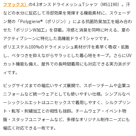
フマックス）
の4.3オンス ドライメッシュTシャツ（MS1190）。汗
などの水分に反応して冷却効果を発揮する機能素材に、スウェーデ
ン発の「Polygiene®（ポリジン）」による抗菌防臭加工を組み合わ
せた「ポリジンW加工」を搭載。冷感と消臭を同時に叶える、夏の
アクティブシーンに特化した高機能ドライTシャツです。
ポリエステル100%のドライメッシュ素材が汗を素早く吸収・拡散
し、ベタつきを抑えながらサラッとした着心地をキープ。さらにUV
カット機能も備え、屋外での長時間着用にも対応できる実力派ボデ
ィです。
ビッグサイズまでの幅広いサイズ展開で、スポーツチームや企業ユ
ニフォームなど統一ウェアとしても使いやすい仕様。シンプルなベ
ーシックシルエットはユニセックスで着用しやすく、シルクプリン
ト・転写・刺繍加工との相性も抜群。チームウェア・イベント物
販・スタッフユニフォームなど、多様なオリジナル制作ニーズにも
幅広く対応できる一枚です。