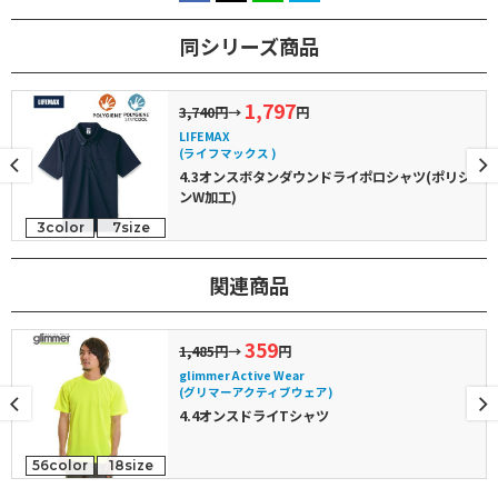
同シリーズ商品
1,797
3,740円
→
円
LIFEMAX
(ライフマックス )
4.3オンスボタンダウンドライポロシャツ(ポリジ
ンW加工)
3color
7size
関連商品
359
1,485円
→
円
glimmer Active Wear
(グリマーアクティブウェア)
4.4オンスドライTシャツ
56color
18size