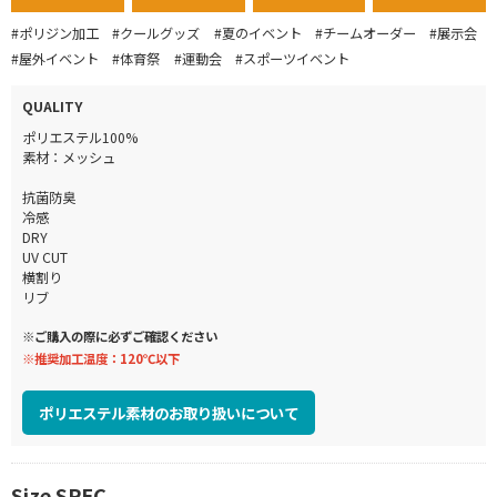
#ポリジン加工
#クールグッズ
#夏のイベント
#チームオーダー
#展示会
#屋外イベント
#体育祭
#運動会
#スポーツイベント
QUALITY
ポリエステル100%
素材：メッシュ
抗菌防臭
冷感
DRY
UV CUT
横割り
リブ
※ご購入の際に必ずご確認ください
※推奨加工温度：120℃以下
ポリエステル素材のお取り扱いについて
Size SPEC