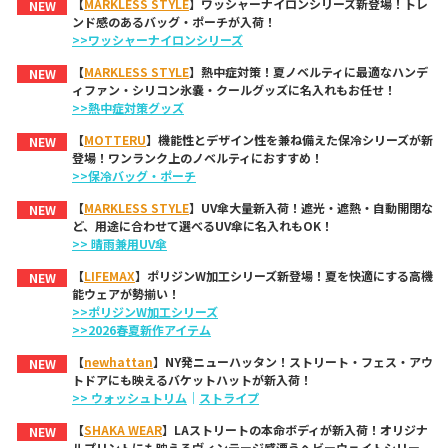
【
MARKLESS STYLE
】ワッシャーナイロンシリーズ新登場！トレ
NEW
ンド感のあるバッグ・ポーチが入荷！
>>ワッシャーナイロンシリーズ
【
MARKLESS STYLE
】熱中症対策！夏ノベルティに最適なハンデ
NEW
ィファン・シリコン氷嚢・クールグッズに名入れもお任せ！
>>熱中症対策グッズ
【
MOTTERU
】機能性とデザイン性を兼ね備えた保冷シリーズが新
NEW
登場！ワンランク上のノベルティにおすすめ！
>>保冷バッグ・ポーチ
【
MARKLESS STYLE
】UV傘大量新入荷！遮光・遮熱・自動開閉な
NEW
ど、用途に合わせて選べるUV傘に名入れもOK！
>> 晴雨兼用UV傘
【
LIFEMAX
】ポリジンW加工シリーズ新登場！夏を快適にする高機
NEW
能ウェアが勢揃い！
>>ポリジンW加工シリーズ
>>2026春夏新作アイテム
【
newhattan
】NY発ニューハッタン！ストリート・フェス・アウ
NEW
トドアにも映えるバケットハットが新入荷！
>> ウォッシュトリム
｜
ストライプ
【
SHAKA WEAR
】LAストリートの本命ボディが新入荷！オリジナ
NEW
ルプリントにも映えるヴィンテージ感漂うヘビーウェイトシリー