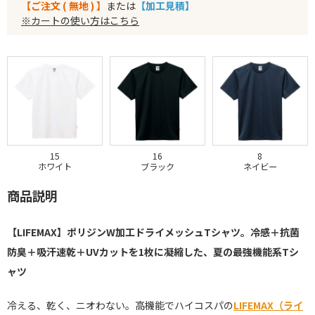
【ご注文 ( 無地 ) 】
または
【加工見積】
※カートの使い方はこちら
15
16
8
ホワイト
ブラック
ネイビー
商品説明
【LIFEMAX】ポリジンW加工ドライメッシュTシャツ。冷感＋抗菌
防臭＋吸汗速乾＋UVカットを1枚に凝縮した、夏の最強機能系Tシ
ャツ
冷える、乾く、ニオわない。高機能でハイコスパの
LIFEMAX（ライ