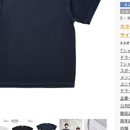
メ
シル
S・ 
カラ
サイ
4.4
Tシ
ドラ
Tシ
スポ
メン
ユニ
ドラ
企業
公共
販促
周年
店舗