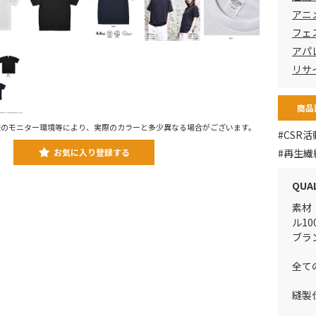
アニ
フェ
アパレ
リサ
商品
様のモニター環境等により、実際のカラーと多少異なる場合がございます。
#CSR活
お気に入り登録する
#再生繊
QUA
素材：
ル10
ブラ
全て
縫製