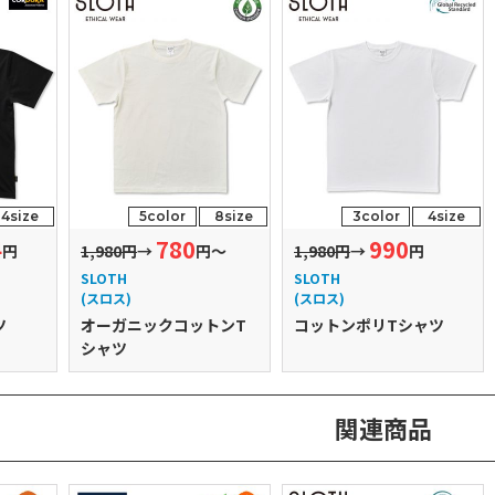
4size
5color
8size
3color
4size
4
780
990
円
1,980円
→
円～
1,980円
→
円
SLOTH
SLOTH
(スロス)
(スロス)
ツ
オーガニックコットンT
コットンポリTシャツ
シャツ
関連商品