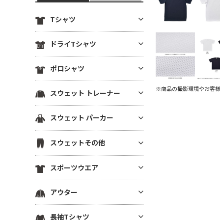
Tシャツ
定番無地Tシャツ
ドライTシャツ
薄手Tシャツ(4.9oz以下)
定番無地ドライTシャツ
ポロシャツ
中肉厚Tシャツ(5～5.5oz)
ドライTシャツ(半袖)
ヘビーウエイトTシャツ(5.6～6.
ドライポロシャツ(半袖)
※商品の撮影環境やお客
スウェット トレーナー
ドライTシャツ(長袖)
4oz)
ドライポロシャツ(長袖)
ドライVネックTシャツ
厚手Tシャツ(6.5oz～)
薄手トレーナー(8.9oz以下)
スウェット パーカー
綿ポロシャツ(半袖)
ドライノースリーブTシャツ
ビッグシルエット Tシャツ
中肉トレーナー(9～10.9oz)
綿ポロシャツ(長袖)
プルオーバーパーカー
ドライTシャツその他
VネックTシャツ
スウェットその他
厚手トレーナー(11oz～)
鹿の子ポロシャツ
ジップパーカー
ポケットTシャツ
裏毛(裏パイル)トレーナー
スウェットパンツ
ポケ無しポロシャツ
スポーツウエア
薄手パーカー(8.9oz以下)
オーガニック・天然素材Tシャ
裏起毛トレーナー
スウェットショーツ
ポケ付きポロシャツ
ツ
中肉パーカー(9～10.9oz)
スポーツウエア トップス(半袖)
ドライスウェット トレーナー
アウター
スウェットジャケット
ボタンダウンポロシャツ
リサイクル素材Tシャツ
厚手パーカー(11oz～)
スポーツウエア トップス(長袖)
ビッグシルエット トレーナー
ハーフジップスウェット
その他ポロシャツ
ブルゾン(裏地なし)
7分袖・5分袖（ハーフスリー
裏毛(裏パイル)パーカー
長袖Tシャツ
スポーツウエア ノースリーブ