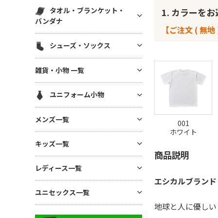
スウェットパンツ(裏毛)
マグカップ・湯呑
帆前掛け
エコ素材(SDGs) バッグ・ポー
タオル・ブランケット・
1. カラーを
ハット
白衣・医療用ジャケット
スウェットパンツ(裏起毛)
チ
ボトル・タンブラー
バンダナ
メッシュキャップ
ワンピース・ナースウエア
【ご注文 ( 無地 
ワークパンツ
麻(ヘンプ)・ジュートバッグ
ステーショナリー
無地タオル
コットンキャップ
シューズ・ソックス
ドライ素材パンツ
ポーチ
アルバム・フォトフレーム
ブランケット
フラットバイザーキャップ
ジャージ パンツ
巾着
シューズ
キーホルダー
雑貨・小物 一覧
バンダナ(三角巾)・ハンカチ
キャスケット・ハンチング・ベ
コットン・T/Cパンツ
バッグその他
ソックス
モバイル・PC関連グッズ
レー
ハンカチタオル
GoodsAll
ナイロンパンツ
ユニフォーム小物
デスク雑貨
フェイスタオル
ミリタリーパンツ
生活雑貨
ネクタイ・コックタイ
マフラータオル
メンズ一覧
レギンス・スパッツ
001
インテリア雑貨
三角巾
バスタオル
ホワイト
スカート
メンズTシャツ
時計
キッズ一覧
バンダナ・スカーフ
リストバンド
ジョガーパンツ
商品説明
メンズ ドライTシャツ
暑さ・紫外線対策 / 保冷グッ
ユニフォーム帽子
キッズTシャツ
ズ・扇風機
その他ボトムス
レディース一覧
メンズ ポロシャツ
ベビー用アイテム
エシカルブランド 
あったかグッズ・フリース
メンズ ドライポロシャツ
レディース Tシャツ
ユニセックス一覧
キッズ ドライTシャツ
傘・レイングッズ
メンズ トレーナー
レディース ドライTシャツ
地球と人に優しい
キッズ ポロシャツ
ミラー
ユニセックス Tシャツ
メンズ パーカー
レディース ポロシャツ