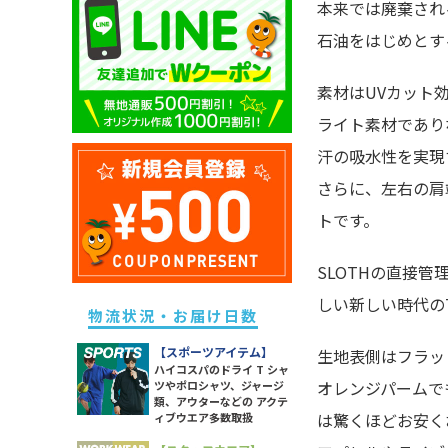
本来では廃棄され
キッズ ドライポロシャツ
除菌・衛生・ヘルスケアグッズ
ユニセックス ドライTシャツ
メンズ スウェットパンツ
レディース ドライポロシャツ
石油をはじめとす
キッズ トレーナー
防災グッズ
ユニセックス トレーナー
メンズ ボトムス
レディース トレーナー
キッズ パーカー
ライト
ユニセックス ポロシャツ
メンズ 長袖Tシャツ
素材はUVカット
レディース パーカー
キッズ スウェットパンツ
ソックス
ユニセックス パーカー
メンズ スポーツアイテム
ライト素材であり
レディース スウェットパンツ
キッズ 長袖Tシャツ
ラッピング・ショッパー・ギフ
ユニセックス 長袖Tシャツ
メンズ ワークウエア
汗の吸水性を実現
レディース 長袖Tシャツ
トバッグ・包材
キッズ スポーツアイテム
ユニセックス スポーツアイテム
メンズ アウター
レディース スポーツアイテム
さらに、左右の肩
イベント・観戦グッズ
キッズ アウター
ユニセックス アウター
メンズ タンクトップ
レディース ワークウエア
トです。
パーツ・付属品
キッズ ボトムス
ユニセックス シャツ
メンズ シャツ
レディース シャツ
スポーツグッズ
SLOTHの直接
レディース アウター
その他雑貨
しい新しい時代の
レディース タンク・キャミ
物流状況・お届け日数
レディース ボトムス
【スポーツアイテム】
生地表側はフラッ
ハイコスパのドライ T シャ
オレンジパームで
ツやポロシャツ、ジャージ
類、アウターなどの アクテ
は驚くほどお安く
ィブウエア多数取扱