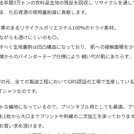
る年間3万トンの衣料品生地の残反を回収し リサイクルを通し
る 化石資源の使用量削減に貢献します。
効果のあるリサイクルポリエステル100%のドライ素材。
ながらも透けにくいのも◎。
すべく生地裏側は凹凸構造になっており、 肌への接触面積を
端からのバインダーテープ仕様により 縫い代が肌にあたらず
管理の元、全ての製造工程においてGRS認証の工場で生産して
Tシャツなのです。
トな編地になっているので、プリンタブル用としても最適。プ
も1枚から大口までプリントや刺繍の二次加工を承っておりま
お買い求め頂けます。