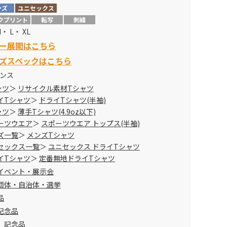
ンズ
ユニセックス
クプリント
転写
刺繍
M・ L・ XL
ー展開はこちら
ズスペックはこちら
オンス
ャツ
リサイクル素材Tシャツ
イTシャツ
ドライTシャツ(半袖)
ャツ
薄手Tシャツ(4.9oz以下)
ーツウエア
スポーツウエア トップス(半袖)
ズ一覧
メンズTシャツ
セックス一覧
ユニセックス ドライTシャツ
イTシャツ
定番無地ドライTシャツ
イベント・展示会
団体・自治体・選挙
品
記念品
 記念品