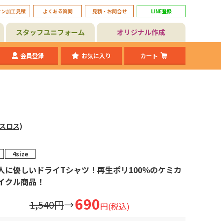
タン加工見積
よくある質問
見積・お問合せ
LINE登録
スタッフユニフォーム
オリジナル作成
会員登録
お気に入り
カート
(スロス)
4size
人に優しいドライTシャツ！再生ポリ100％のケミカ
イクル商品！
690
1,540円
→
円(税込)