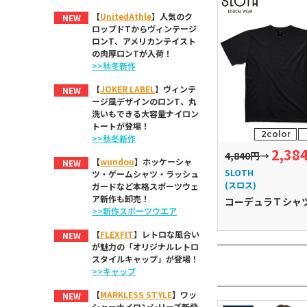
【
UnitedAthle
】人気のク
NEW
ロップドTからヴィンテージ
ロンT、アメリカンテイスト
の肉厚ロンTが入荷！
>>秋冬新作
【
JOKER LABEL
】ヴィンテ
NEW
ージ風デザインのロンT、丸
洗いもできる大容量ナイロン
トートが登場！
2color
>>秋冬新作
2,38
4,840円
→
【
wundou
】ホッケーシャ
NEW
SLOTH
ツ・ゲームシャツ・ラッシュ
(スロス)
ガードなど本格スポーツウェ
ア新作も卸売！
コーデュラＴシャ
>>新作スポーツウエア
【
FLEXFIT
】レトロな風合い
NEW
が魅力の「オリジナルレトロ
スタイルキャップ」が登場！
>>キャップ
【
MARKLESS STYLE
】ワッ
NEW
シャーナイロンシリーズ新登