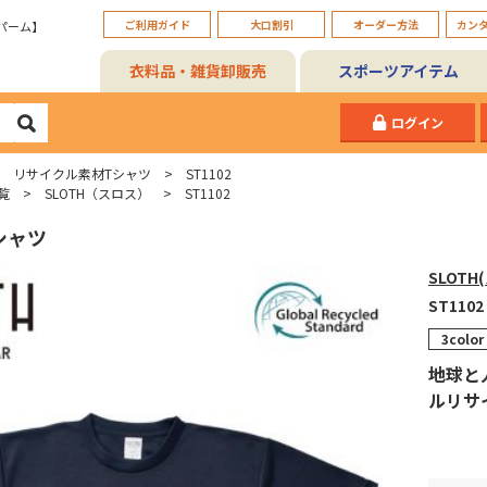
ご利用ガイド
大口割引
オーダー方法
カン
パーム】
衣料品・雑貨卸販売
スポーツアイテム
ログイン
リサイクル素材Tシャツ
ST1102
覧
SLOTH（スロス）
ST1102
シャツ
SLOTH
ST1102
3color
地球と
ルリサ