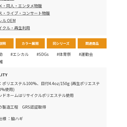
メ・同人・エンタメ物販
ス・ライブ・コンサート物販
ル OEM
イクル・再生利用
説明
カラー展開
同シリーズ
関連商品
動
#エシカル
#SDGs
#体育祭
#運動会
維
LITY
ポリエステル100%、目付4.4oz/150g (再生ポリエステ
0%使用)
ンドネームはリサイクルポリエステル使用
の製造工程 GRS認証取得
仕様 ：脇ハギ