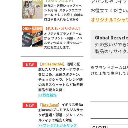
アパレルやライブ
【スタッフウエア】
飲食店・各種ショップイベ
お役立てください
ント用 等 スタッフユニフ
ォーム として必見！ 店舗の
オリジナルTシャ
ロゴや名入れも 1 枚から
【名入れ・オリジナル】
オリジナルブランドネーム
Global Recycl
から プリント・刺繍・ノベ
ルティ作成まで 様々なニー
外の扱いができ
ズにお応えします。
製品のリサイク
【
UnitedAthle
】環境に配
NEW
※ブランドネームは
慮したリフレクターアウター
けた工場で生産して
をはじめ、王道スタジャン、
チェックシャツ、トレンド感
のあるスウェットなど秋冬新
商品が続々入荷！
>>秋冬新作
【
Bag Base
】イギリス発Ba
NEW
gBaseのプレミアムジムサッ
クが登場！部活・ジム・ノベ
ルティまで幅広く対応
>>プレミアムジムサック