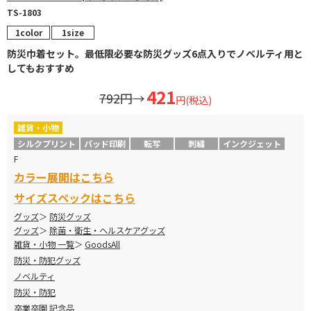
TS-1803
1color
1size
防災巾着セット。最低限必要な防災グッズ6点入りでノベルティ用と
してもおすすめ
421
792円
→
円(税込)
雑貨・小物
シルクプリント
パッド印刷
転写
刺繍
インクジェット
F
カラー展開はこちら
サイズスペックはこちら
グッズ
防災グッズ
グッズ
除菌・衛生・ヘルスケアグッズ
雑貨・小物 一覧
GoodsAll
防災・防犯グッズ
ノベルティ
防災・防犯
卒業卒園 記念品