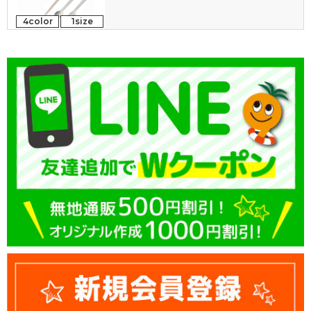
4color
1size