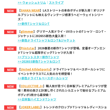
>> ウォッシュトリム
｜
ストライプ
【
SHAKA WEAR
】LAストリートの本命ボディが新入荷！オリジナ
NEW
ルプリントにも映えるヴィンテージ感漂うヘビーウェイトシリー
ズ！
>>新作Tシャツ＆ロンT
【
glimmer
】グリマー人気ドライ・UVカットのTシャツ・ロンT・
NEW
ジャケットに2026SS新色大量入荷！
>>新色ドライTシャツ＆ロンT&ジャケット
【
Printstar
】2026春夏の新作Tシャツが登場。定番オープンエン
NEW
ドTシャツ＆超厚手ビッグTシャツが入荷！
>>プリントスター新作Tシャツ
>>2026SS新色Tシャツ＆ロンT
【
United AthleSports
】ドライTシャツ＆ベースボールシャツに
NEW
イベントやクラスTに人気のカモ柄登場！
>>新色ドライT＆ベースボールシャツ
【
COLLECTIVE J+
】職人技が息づく日本製プレミアムTシャツが登
NEW
場！素材の良さと計算し尽くされたシルエットで魅せるプレミアム
ボディが1枚から最安級！
>>日本製ハイエンドTシャツ
【
JOKER LABEL
】トレンドのクロップドTシャツ＆レディースショ
NEW