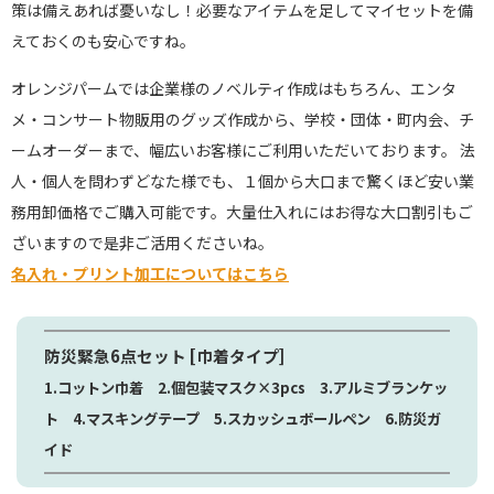
策は備えあれば憂いなし！必要なアイテムを足してマイセットを備
えておくのも安心ですね。
オレンジパームでは企業様のノベルティ作成はもちろん、エンタ
メ・コンサート物販用のグッズ作成から、学校・団体・町内会、チ
ームオーダーまで、幅広いお客様にご利用いただいております。 法
人・個人を問わずどなた様でも、１個から大口まで驚くほど安い業
務用卸価格でご購入可能です。大量仕入れにはお得な大口割引もご
ざいますので是非ご活用くださいね。
名入れ・プリント加工についてはこちら
防災緊急6点セット [巾着タイプ]
1.コットン巾着 2.個包装マスク×3pcs 3.アルミブランケッ
ト 4.マスキングテープ 5.スカッシュボールペン 6.防災ガ
イド