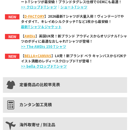
ートTシャツが最安級！ブランドタグレス仕様でOEMにも最適！
>> クロップドTシャツ
｜
ショートTシャツ
【
D-FACTORY
】2026最新Tシャツが大量入荷！ヴィンテージTや
NEW
タイダイT、キレイめシルクタッチTなど1枚から最安級！
最新Tシャツ＆ジャケット
【
AWDis
】英国UK発！新ブランド アウディスからオリジナルTシャ
NEW
ツのボディに最適なおしゃれTシャツが登場！
>> The AWDis 150 Tシャツ
【
BELLA+CANVAS
】LA発！新ブランド ベラ キャンバスからY2Kテ
NEW
イスト満載のレディースクロップドTが登場！
>> bella クロップドTシャツ
定番商品の比較早見表
カンタン加工見積
海外取寄せ / 別注品