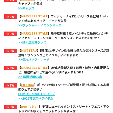
キャップ」が登場！
>>キャップ
【
MARKLESS STYLE
】ワッシャーナイロンシリーズ新登場！トレ
NEW
ンド感のあるバッグ・ポーチが入荷！
>>ワッシャーナイロンシリーズ
【
MARKLESS STYLE
】熱中症対策！夏ノベルティに最適なハンデ
NEW
ィファン・シリコン氷嚢・クールグッズに名入れもお任せ！
>>熱中症対策グッズ
【
MOTTERU
】機能性とデザイン性を兼ね備えた保冷シリーズが新
NEW
登場！ワンランク上のノベルティにおすすめ！
>>保冷バッグ・ポーチ
【
MARKLESS STYLE
】UV傘大量新入荷！遮光・遮熱・自動開閉な
NEW
ど、用途に合わせて選べるUV傘に名入れもOK！
>> 晴雨兼用UV傘
【
LIFEMAX
】ポリジンW加工シリーズ新登場！夏を快適にする高機
NEW
能ウェアが勢揃い！
>>ポリジンW加工シリーズ
>>2026春夏新作アイテム
【
newhattan
】NY発ニューハッタン！ストリート・フェス・アウ
NEW
トドアにも映えるバケットハットが新入荷！