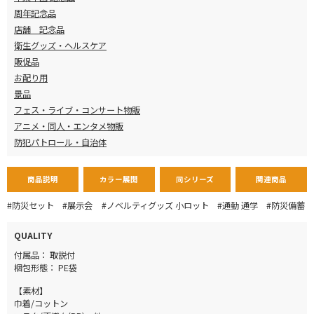
周年記念品
店舗 記念品
衛生グッズ・ヘルスケア
販促品
お配り用
景品
フェス・ライブ・コンサート物販
アニメ・同人・エンタメ物販
防犯パトロール・自治体
商品説明
カラー展開
同シリーズ
関連商品
#防災セット
#展示会
#ノベルティグッズ 小ロット
#通勤 通学
#防災備蓄
QUALITY
付属品： 取説付
梱包形態： PE袋
【素材】
巾着/コットン