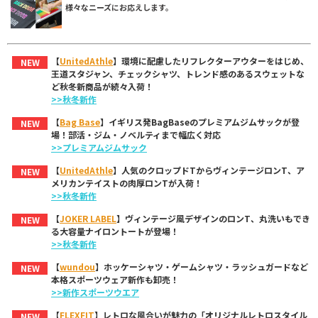
様々なニーズにお応えします。
【
UnitedAthle
】環境に配慮したリフレクターアウターをはじめ、
NEW
王道スタジャン、チェックシャツ、トレンド感のあるスウェットな
ど秋冬新商品が続々入荷！
>>秋冬新作
【
Bag Base
】イギリス発BagBaseのプレミアムジムサックが登
NEW
場！部活・ジム・ノベルティまで幅広く対応
>>プレミアムジムサック
【
UnitedAthle
】人気のクロップドTからヴィンテージロンT、ア
NEW
メリカンテイストの肉厚ロンTが入荷！
>>秋冬新作
【
JOKER LABEL
】ヴィンテージ風デザインのロンT、丸洗いもでき
NEW
る大容量ナイロントートが登場！
>>秋冬新作
【
wundou
】ホッケーシャツ・ゲームシャツ・ラッシュガードなど
NEW
本格スポーツウェア新作も卸売！
>>新作スポーツウエア
【
FLEXFIT
】レトロな風合いが魅力の「オリジナルレトロスタイル
NEW