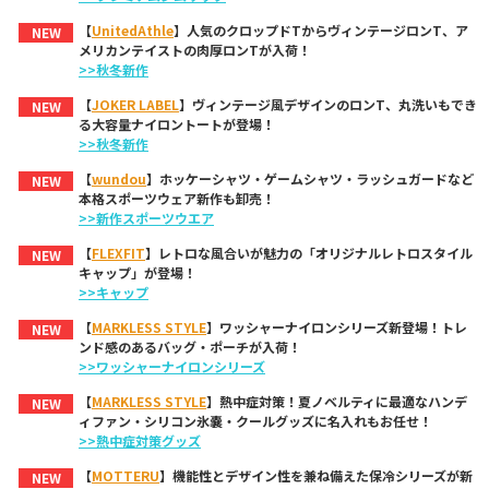
【
UnitedAthle
】人気のクロップドTからヴィンテージロンT、ア
NEW
メリカンテイストの肉厚ロンTが入荷！
>>秋冬新作
【
JOKER LABEL
】ヴィンテージ風デザインのロンT、丸洗いもでき
NEW
る大容量ナイロントートが登場！
>>秋冬新作
【
wundou
】ホッケーシャツ・ゲームシャツ・ラッシュガードなど
NEW
本格スポーツウェア新作も卸売！
>>新作スポーツウエア
【
FLEXFIT
】レトロな風合いが魅力の「オリジナルレトロスタイル
NEW
キャップ」が登場！
>>キャップ
【
MARKLESS STYLE
】ワッシャーナイロンシリーズ新登場！トレ
NEW
ンド感のあるバッグ・ポーチが入荷！
>>ワッシャーナイロンシリーズ
【
MARKLESS STYLE
】熱中症対策！夏ノベルティに最適なハンデ
NEW
ィファン・シリコン氷嚢・クールグッズに名入れもお任せ！
>>熱中症対策グッズ
【
MOTTERU
】機能性とデザイン性を兼ね備えた保冷シリーズが新
NEW