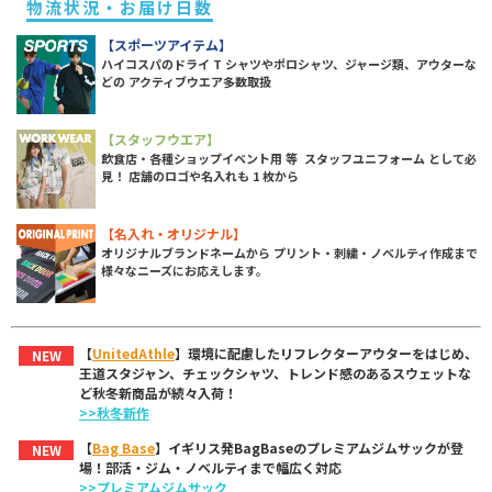
物流状況・お届け日数
【スポーツアイテム】
ハイコスパのドライ T シャツやポロシャツ、ジャージ類、アウターな
どの アクティブウエア多数取扱
【スタッフウエア】
飲食店・各種ショップイベント用 等 スタッフユニフォーム として必
見！ 店舗のロゴや名入れも 1 枚から
【名入れ・オリジナル】
オリジナルブランドネームから プリント・刺繍・ノベルティ作成まで
様々なニーズにお応えします。
【
UnitedAthle
】環境に配慮したリフレクターアウターをはじめ、
NEW
王道スタジャン、チェックシャツ、トレンド感のあるスウェットな
ど秋冬新商品が続々入荷！
>>秋冬新作
【
Bag Base
】イギリス発BagBaseのプレミアムジムサックが登
NEW
場！部活・ジム・ノベルティまで幅広く対応
>>プレミアムジムサック