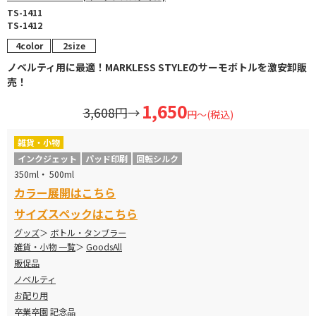
TS-1411
TS-1412
4color
2size
ノベルティ用に最適！MARKLESS STYLEのサーモボトルを激安卸販
売！
1,650
3,608円
→
円～(税込)
雑貨・小物
インクジェット
パッド印刷
回転シルク
350ml・ 500ml
カラー展開はこちら
サイズスペックはこちら
グッズ
ボトル・タンブラー
雑貨・小物 一覧
GoodsAll
販促品
ノベルティ
お配り用
卒業卒園 記念品