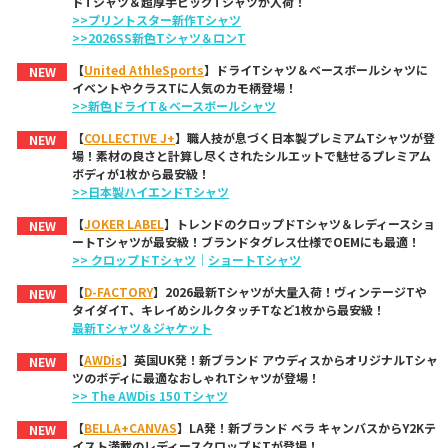
ドTシャツ＆超厚手ビッグTシャツが入荷！
>>プリントスター新作Tシャツ
>>2026SS新色Tシャツ＆ロンT
【
United AthleSports
】ドライTシャツ＆ベースボールシャツに
NEW
イベントやクラスTに人気のカモ柄登場！
>>新色ドライT＆ベースボールシャツ
【
COLLECTIVE J+
】職人技が息づく日本製プレミアムTシャツが登
NEW
場！素材の良さと計算し尽くされたシルエットで魅せるプレミアム
ボディが1枚から最安級！
>>日本製ハイエンドTシャツ
【
JOKER LABEL
】トレンドのクロップドTシャツ＆レディースショ
NEW
ートTシャツが最安級！ブランドタグレス仕様でOEMにも最適！
>> クロップドTシャツ
｜
ショートTシャツ
【
D-FACTORY
】2026最新Tシャツが大量入荷！ヴィンテージTや
NEW
タイダイT、キレイめシルクタッチTなど1枚から最安級！
最新Tシャツ＆ジャケット
【
AWDis
】英国UK発！新ブランド アウディスからオリジナルTシャ
NEW
ツのボディに最適なおしゃれTシャツが登場！
>> The AWDis 150 Tシャツ
【
BELLA+CANVAS
】LA発！新ブランド ベラ キャンバスからY2Kテ
NEW
イスト満載のレディースクロップドTが登場！