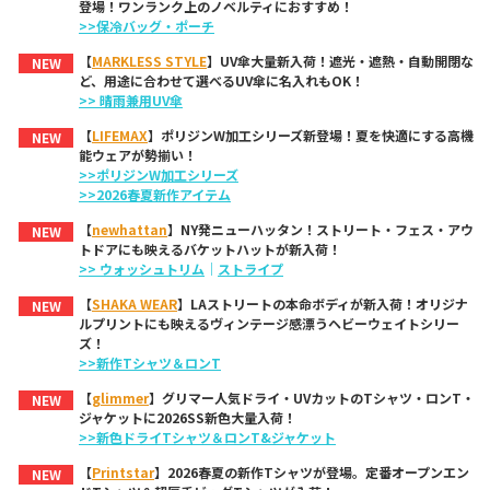
登場！ワンランク上のノベルティにおすすめ！
>>保冷バッグ・ポーチ
【
MARKLESS STYLE
】UV傘大量新入荷！遮光・遮熱・自動開閉な
NEW
ど、用途に合わせて選べるUV傘に名入れもOK！
>> 晴雨兼用UV傘
【
LIFEMAX
】ポリジンW加工シリーズ新登場！夏を快適にする高機
NEW
能ウェアが勢揃い！
>>ポリジンW加工シリーズ
>>2026春夏新作アイテム
【
newhattan
】NY発ニューハッタン！ストリート・フェス・アウ
NEW
トドアにも映えるバケットハットが新入荷！
>> ウォッシュトリム
｜
ストライプ
【
SHAKA WEAR
】LAストリートの本命ボディが新入荷！オリジナ
NEW
ルプリントにも映えるヴィンテージ感漂うヘビーウェイトシリー
ズ！
>>新作Tシャツ＆ロンT
【
glimmer
】グリマー人気ドライ・UVカットのTシャツ・ロンT・
NEW
ジャケットに2026SS新色大量入荷！
>>新色ドライTシャツ＆ロンT&ジャケット
【
Printstar
】2026春夏の新作Tシャツが登場。定番オープンエン
NEW