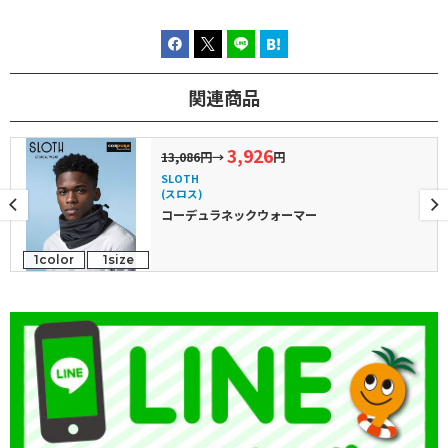
関連商品
3,926
13,086円
→
円
SLOTH
(スロス)
コーデュラネックウォーマー
1color
1size