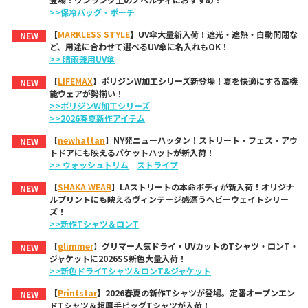
>>保冷バッグ・ポーチ
【
MARKLESS STYLE
】UV傘大量新入荷！遮光・遮熱・自動開閉な
NEW
ど、用途に合わせて選べるUV傘に名入れもOK！
>> 晴雨兼用UV傘
【
LIFEMAX
】ポリジンW加工シリーズ新登場！夏を快適にする高機
NEW
能ウェアが勢揃い！
>>ポリジンW加工シリーズ
>>2026春夏新作アイテム
【
newhattan
】NY発ニューハッタン！ストリート・フェス・アウ
NEW
トドアにも映えるバケットハットが新入荷！
>> ウォッシュトリム
｜
ストライプ
【
SHAKA WEAR
】LAストリートの本命ボディが新入荷！オリジナ
NEW
ルプリントにも映えるヴィンテージ感漂うヘビーウェイトシリー
ズ！
>>新作Tシャツ＆ロンT
【
glimmer
】グリマー人気ドライ・UVカットのTシャツ・ロンT・
NEW
ジャケットに2026SS新色大量入荷！
>>新色ドライTシャツ＆ロンT&ジャケット
【
Printstar
】2026春夏の新作Tシャツが登場。定番オープンエン
NEW
ドTシャツ＆超厚手ビッグTシャツが入荷！