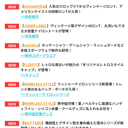
【
UnitedAthle
】人気のクロップドTからヴィンテージロンT、ア
NEW
メリカンテイストの肉厚ロンTが入荷！
>>秋冬新作
【
JOKER LABEL
】ヴィンテージ風デザインのロンT、丸洗いもでき
NEW
る大容量ナイロントートが登場！
>>秋冬新作
【
wundou
】ホッケーシャツ・ゲームシャツ・ラッシュガードなど
NEW
本格スポーツウェア新作も卸売！
>>新作スポーツウエア
【
FLEXFIT
】レトロな風合いが魅力の「オリジナルレトロスタイル
NEW
キャップ」が登場！
>>キャップ
【
MARKLESS STYLE
】ワッシャーナイロンシリーズ新登場！トレ
NEW
ンド感のあるバッグ・ポーチが入荷！
>>ワッシャーナイロンシリーズ
【
MARKLESS STYLE
】熱中症対策！夏ノベルティに最適なハンデ
NEW
ィファン・シリコン氷嚢・クールグッズに名入れもお任せ！
>>熱中症対策グッズ
【
MOTTERU
】機能性とデザイン性を兼ね備えた保冷シリーズが新
NEW
登場！ワンランク上のノベルティにおすすめ！