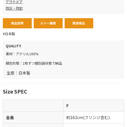
アウトドア
防災・防犯
商品説明
カラー展開
関連商品
#日本製
QUALITY
素材：アクリル100%
梱包形態：1枚ずつ個包装状態で納品
生産：日本製
Size SPEC
F
全長
約162cm(フリンジ含む)