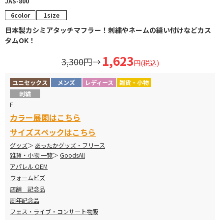
JAS-800
6color
1size
日本製カシミアタッチマフラー！刺繍やネームの縫い付けなどカス
タムOK！
1,623
3,300円
→
円(税込)
ユニセックス
メンズ
レディース
雑貨・小物
刺繍
F
カラー展開はこちら
サイズスペックはこちら
グッズ
あったかグッズ・フリース
雑貨・小物 一覧
GoodsAll
アパレル OEM
ウォームビズ
店舗 記念品
周年記念品
フェス・ライブ・コンサート物販