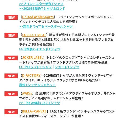
>>プリントスター新作Tシャツ
>>2026SS新色Tシャツ＆ロンT
【
United AthleSports
】ドライTシャツ＆ベースボールシャツに
NEW
イベントやクラスTに人気のカモ柄登場！
>>新色ドライT＆ベースボールシャツ
【
COLLECTIVE J+
】職人技が息づく日本製プレミアムTシャツが登
NEW
場！素材の良さと計算し尽くされたシルエットで魅せるプレミアム
ボディが1枚から最安級！
>>日本製ハイエンドTシャツ
【
JOKER LABEL
】トレンドのクロップドTシャツ＆レディースショ
NEW
ートTシャツが最安級！ブランドタグレス仕様でOEMにも最適！
>> クロップドTシャツ
｜
ショートTシャツ
【
D-FACTORY
】2026最新Tシャツが大量入荷！ヴィンテージTや
NEW
タイダイT、キレイめシルクタッチTなど1枚から最安級！
最新Tシャツ＆ジャケット
【
AWDis
】英国UK発！新ブランド アウディスからオリジナルTシャ
NEW
ツのボディに最適なおしゃれTシャツが登場！
>> The AWDis 150 Tシャツ
【
BELLA+CANVAS
】LA発！新ブランド ベラ キャンバスからY2Kテ
NEW
イスト満載のレディースクロップドTが登場！