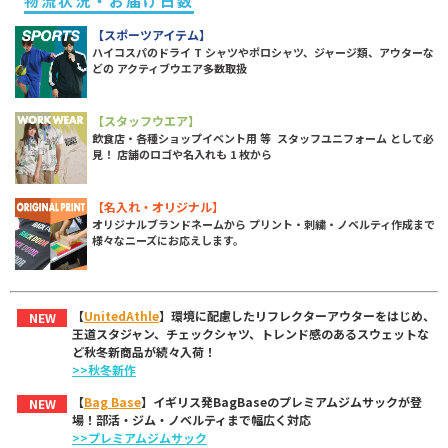
物流状況・お届け日数
【スポーツアイテム】
ハイコスパのドライ T シャツやポロシャツ、ジャージ類、アウターな
どの アクティブウエア多数取扱
【スタッフウエア】
飲食店・各種ショップイベント用 等 スタッフユニフォーム として必
見！ 店舗のロゴや名入れも 1 枚から
【名入れ・オリジナル】
オリジナルブランドネームから プリント・刺繍・ノベルティ作成まで
様々なニーズにお応えします。
【
UnitedAthle
】環境に配慮したリフレクターアウターをはじめ、
NEW
王道スタジャン、チェックシャツ、トレンド感のあるスウェットな
ど秋冬新商品が続々入荷！
>>秋冬新作
【
Bag Base
】イギリス発BagBaseのプレミアムジムサックが登
NEW
場！部活・ジム・ノベルティまで幅広く対応
>>プレミアムジムサック