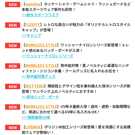
【
wundou
】ホッケーシャツ・ゲームシャツ・ラッシュガードなど
NEW
本格スポーツウェア新作も卸売！
>>新作スポーツウエア
【
FLEXFIT
】レトロな風合いが魅力の「オリジナルレトロスタイル
NEW
キャップ」が登場！
>>キャップ
【
MARKLESS STYLE
】ワッシャーナイロンシリーズ新登場！トレ
NEW
ンド感のあるバッグ・ポーチが入荷！
>>ワッシャーナイロンシリーズ
【
MARKLESS STYLE
】熱中症対策！夏ノベルティに最適なハンデ
NEW
ィファン・シリコン氷嚢・クールグッズに名入れもお任せ！
>>熱中症対策グッズ
【
MOTTERU
】機能性とデザイン性を兼ね備えた保冷シリーズが新
NEW
登場！ワンランク上のノベルティにおすすめ！
>>保冷バッグ・ポーチ
【
MARKLESS STYLE
】UV傘大量新入荷！遮光・遮熱・自動開閉な
NEW
ど、用途に合わせて選べるUV傘に名入れもOK！
>> 晴雨兼用UV傘
【
LIFEMAX
】ポリジンW加工シリーズ新登場！夏を快適にする高機
NEW
能ウェアが勢揃い！