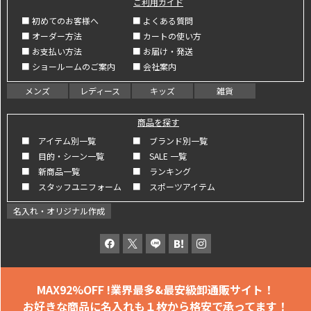
ご利用ガイド
■ 初めてのお客様へ
■ よくある質問
■ オーダー方法
■ カートの使い方
■ お支払い方法
■ お届け・発送
■ ショールームのご案内
■ 会社案内
メンズ
レディース
キッズ
雑貨
商品を探す
■ アイテム別一覧
■ ブランド別一覧
■ 目的・シーン一覧
■ SALE 一覧
■ 新商品一覧
■ ランキング
■ スタッフユニフォーム
■ スポーツアイテム
名入れ・オリジナル作成
MAX92%OFF !
業界最多&最安級卸通販サイト！
お好きな商品に名入れも
１枚から格安で承ってます！