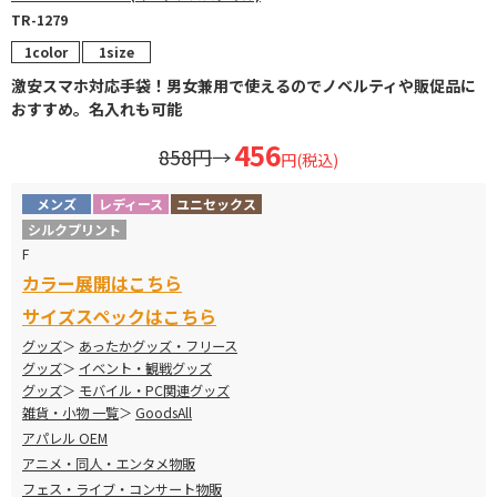
TR-1279
1color
1size
激安スマホ対応手袋！男女兼用で使えるのでノベルティや販促品に
おすすめ。名入れも可能
456
858円
→
円(税込)
メンズ
レディース
ユニセックス
シルクプリント
F
カラー展開はこちら
サイズスペックはこちら
グッズ
あったかグッズ・フリース
グッズ
イベント・観戦グッズ
グッズ
モバイル・PC関連グッズ
雑貨・小物 一覧
GoodsAll
アパレル OEM
アニメ・同人・エンタメ物販
フェス・ライブ・コンサート物販