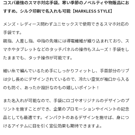
コスパ最強のスマホ対応手袋。寒い季節のノベルティや物販品にお
すすめ。シルク印刷で名入れも可能【MARKLESS STYLE】
メンズ・レディース問わずユニセックスで使用できるスマホ対応の
手袋です。
親指、人差し指、中指の先端には導電繊維が織り込まれており、ス
マホやタブレットなどのタッチパネルの操作もスムーズ！手袋をし
たままでも、タッチ操作が可能です。
細い糸で編んでいるため手にしっかりフィットし、手首部分のリブ
は少し長めにデザインされているので、冷たい空気が袖口から入る
のも防ぐ、あったか設計なのもの嬉しいポイント！
また名入れが可能なので、手袋にロゴやオリジナルのデザインのプ
リントを施すことができ、企業のプロモーションやイベントの記念
品としても最適です。インパクトのあるデザインを施せば、身につ
けるアイテムに目を引く宣伝効果も期待できますよ。