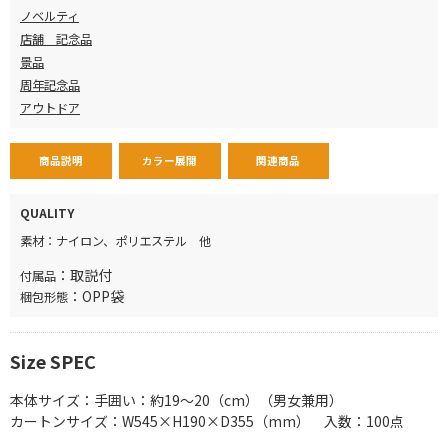
ノベルティ
店舗 記念品
景品
周年記念品
アウトドア
商品説明
カラー展開
関連商品
QUALITY
素材：
ナイロン、ポリエステル 他
：
取説付
付属品
：
OPP袋
梱包形態
Size SPEC
本体サイズ：
手囲い：約19～20（cm）（男女兼用）
カートン
サイズ：
W545×H190×D355（mm） 入数：100点