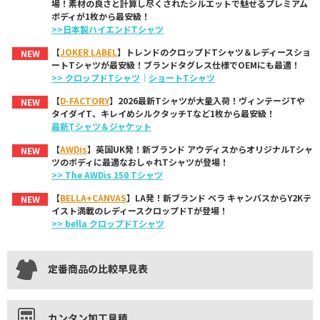
場！素材の良さと計算し尽くされたシルエットで魅せるプレミアム
ボディが1枚から最安級！
>>日本製ハイエンドTシャツ
【
JOKER LABEL
】トレンドのクロップドTシャツ＆レディースショ
NEW
ートTシャツが最安級！ブランドタグレス仕様でOEMにも最適！
>> クロップドTシャツ
｜
ショートTシャツ
【
D-FACTORY
】2026最新Tシャツが大量入荷！ヴィンテージTや
NEW
タイダイT、キレイめシルクタッチTなど1枚から最安級！
最新Tシャツ＆ジャケット
【
AWDis
】英国UK発！新ブランド アウディスからオリジナルTシャ
NEW
ツのボディに最適なおしゃれTシャツが登場！
>> The AWDis 150 Tシャツ
【
BELLA+CANVAS
】LA発！新ブランド ベラ キャンバスからY2Kテ
NEW
イスト満載のレディースクロップドTが登場！
>> bella クロップドTシャツ
定番商品の比較早見表
カンタン加工見積