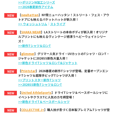
>>ポリジンW加工シリーズ
>>2026春夏新作アイテム
【
newhattan
】NY発ニューハッタン！ストリート・フェス・アウ
NEW
トドアにも映えるバケットハットが新入荷！
>> ウォッシュトリム
｜
ストライプ
【
SHAKA WEAR
】LAストリートの本命ボディが新入荷！オリジナ
NEW
ルプリントにも映えるヴィンテージ感漂うヘビーウェイトシリー
ズ！
>>新作Tシャツ＆ロンT
【
glimmer
】グリマー人気ドライ・UVカットのTシャツ・ロンT・
NEW
ジャケットに2026SS新色大量入荷！
>>新色ドライTシャツ＆ロンT&ジャケット
【
Printstar
】2026春夏の新作Tシャツが登場。定番オープンエン
NEW
ドTシャツ＆超厚手ビッグTシャツが入荷！
>>プリントスター新作Tシャツ
>>2026SS新色Tシャツ＆ロンT
【
United AthleSports
】ドライTシャツ＆ベースボールシャツに
NEW
イベントやクラスTに人気のカモ柄登場！
>>新色ドライT＆ベースボールシャツ
【
COLLECTIVE J+
】職人技が息づく日本製プレミアムTシャツが登
NEW