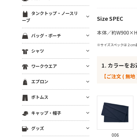
ブ）
スウェットカーディガン
ブルゾン(裏地あり)
裏起毛パーカー
ジャージ トラックジャケット
定番無地長袖Tシャツ
ラグランTシャツ
半袖スウェット
タンクトップ・ノースリ
ブルゾン(厚手・防寒）
ドライスウェット パーカー
Size SPEC
ジャージ トラックパンツ
ドライ・機能性長袖Tシャツ
ーブ
後染め・タイダイTシャツ
イベントブルゾン
ビッグシルエット パーカー
ハーフパンツ・ショーツ
薄手長袖Tシャツ(4.9oz以下)
クロップドTシャツ
本体／約W900×
タンクトップ
コーチジャケット
パーカーその他
バッグ・ポーチ
ロングパンツ
中肉長袖厚Tシャツ(5～5.5oz)
きれいめ・上質プレミアムTシ
ノースリーブ
スタジアムジャンパー
※サイズスペックは２cm
ャツ
ベンチコート
コットンバッグ
ヘビーウエイト長袖Tシャツ(5.
シャツ
ドライノースリーブ
スポーツジャケット
6～6.4oz)
ボーダーTシャツ
スポーツ アウター
キャンバストートバッグ
キャミソール
ベスト
半袖シャツ
厚手長袖Tシャツ(6.5oz～)
1. カラーを
グラフィックTシャツ
スポーツ用インナー
ワークウエア
ナイロン・ポリエステルバッグ
フリースジャケット
長袖シャツ
ビッグシルエット長袖Tシャツ
ワンピース・チュニック
ビブス
【ご注文 ( 無地 
不織布バッグ
ワークシャツ(半袖)
ポンチョ
エプロン
7分袖・5分袖シャツ
Vネック長袖Tシャツ
メンズカットソー
スポーツ ソックス
保冷・保温バッグ
ワークシャツ(長袖)
はっぴ
ワークシャツ
ポケット付き長袖Tシャツ
レディース カットソー
スポーツアクセサリー
胸当てエプロン
デニムバッグ
ボトムス
ワークパンツ
その他ジャケット・アウター
チェックシャツ
後染め・ピグメント長袖Tシャ
その他Tシャツ
サロンエプロン
ショルダーバッグ
ワーク系アウター
ツ
ロングパンツ
アロハ・柄物シャツ
キャップ・帽子
ショートエプロン
サコッシュ・スマホショルダー
つなぎ・オーバーオール
ジャージー・パーカー
ハーフパンツ
シャツジャケット
ミドルエプロン
リュック・ナップサック
キャップ
調理服・コックウェア
その他長袖Tシャツ
グッズ
ショーツ
ロング(ソムリエ)エプロン
ボディバッグ
ニットキャップ
006
スクラブ