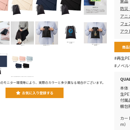
景品
防災
アニ
フェ
アウ
商品
#再生PE
#ノベル
QUA
様のモニター環境等により、実際のカラーと多少異なる場合がございます。
本体
お気に入り登録する
生PE
付属
梱包
カー
m）