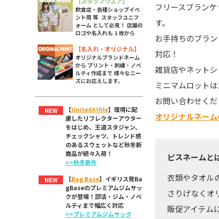
【スタッフウエア】
フリースブランケ
飲食店・各種ショップイベ
ント用 等 スタッフユニフ
す。
ォーム として必見！ 店舗の
ロゴや名入れも 1 枚から
お手持ちのブラン
【名入れ・オリジナル】
対応！
オリジナルブランドネーム
から プリント・刺繍・ノベ
雑貨店やネットシ
ルティ作成まで 様々なニー
ズにお応えします。
ミニマムロットは
お問い合わせくだ
【
UnitedAthle
】環境に配
NEW
オリジナルネーム
慮したリフレクターアウター
をはじめ、王道スタジャン、
チェックシャツ、トレンド感
のあるスウェットなど秋冬新
商品が続々入荷！
ピスネームと
>>秋冬新作
衣類やタオル
【
Bag Base
】イギリス発Ba
NEW
gBaseのプレミアムジムサッ
さりげなくオ
クが登場！部活・ジム・ノベ
ルティまで幅広く対応
販促アイテム
>>プレミアムジムサック