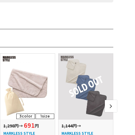
3color
1size
691
1,298円
→
円
1,144円
→
1,760円
MARKLESS STYLE
MARKLESS STYLE
MARKLE