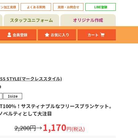
タン加工見積
よくある質問
見積・お問合せ
LINE登録
スタッフユニフォーム
オリジナル作成
会員登録
お気に入り
カート
ESS STYLE(マークレススタイル)
9
1size
ET100％！サスティナブルなフリースブランケット。
ノベルティとして大注目
1,170
2,200円
→
円(税込)