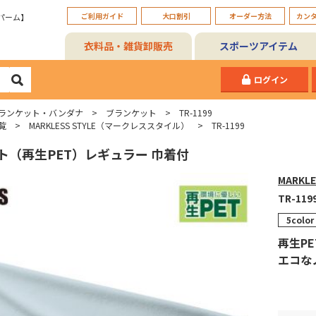
ご利用ガイド
大口割引
オーダー方法
カン
パーム】
衣料品・雑貨卸販売
スポーツアイテム
ログイン
ランケット・バンダナ
ブランケット
TR-1199
覧
MARKLESS STYLE（マークレススタイル）
TR-1199
ト（再生PET）レギュラー 巾着付
MARKL
TR-119
5color
再生P
エコな