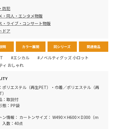
・防犯
メ・同人・エンタメ物販
ス・ライブ・コンサート物販
トドア
説明
カラー展開
同シリーズ
関連商品
T
#エシカル
#ノベルティグッズ 小ロット
ティ おしゃれ
LITY
：ポリエステル（再生PET）・巾着／ポリエステル（再
T）
品：取説付
形態：PP袋
トン情報： カートンサイズ： W490×H600×D300（m
 入数：40点