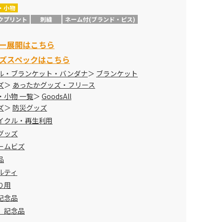
・小物
クプリント
刺繍
ネーム付(ブランド・ピス)
ー展開はこちら
ズスペックはこちら
ル・ブランケット・バンダナ
ブランケット
ズ
あったかグッズ・フリース
・小物 一覧
GoodsAll
ズ
防災グッズ
イクル・再生利用
グッズ
ームビズ
品
ルティ
り用
記念品
 記念品