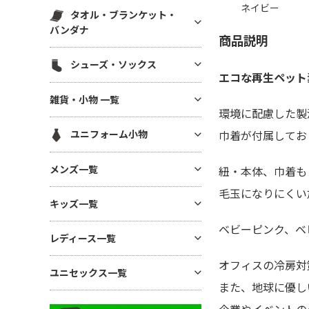
スウェットパンツ(裏毛)
マグカップ・湯呑
ネイビー
帆前掛け
エコ素材(SDGs) バッグ・ポー
タオル・ブランケット・
ハット
白衣・医療用ジャケット
スウェットパンツ(裏起毛)
チ
ボトル・タンブラー
バンダナ
メッシュキャップ
商品説明
ワンピース・ナースウエア
ワークパンツ
麻(ヘンプ)・ジュートバッグ
ステーショナリー
無地タオル
コットンキャップ
シューズ・ソックス
ドライ素材パンツ
ポーチ
アルバム・フォトフレーム
エコな再生ペット素
ブランケット
フラットバイザーキャップ
ジャージ パンツ
巾着
シューズ
キーホルダー
雑貨・小物 一覧
バンダナ(三角巾)・ハンカチ
キャスケット・ハンチング・ベ
コットン・T/Cパンツ
環境に配慮した製
バッグその他
ソックス
モバイル・PC関連グッズ
レー
ハンカチタオル
GoodsAll
ナイロンパンツ
ユニフォーム小物
巾着が付属してお
デスク雑貨
フェイスタオル
ミリタリーパンツ
生活雑貨
ネクタイ・コックタイ
マフラータオル
メンズ一覧
紐・本体、巾着も
レギンス・スパッツ
インテリア雑貨
三角巾
バスタオル
毛玉になりにくい
スカート
メンズTシャツ
時計
キッズ一覧
バンダナ・スカーフ
リストバンド
ジョガーパンツ
メンズ ドライTシャツ
暑さ・紫外線対策 / 保冷グッ
ユニフォーム帽子
ベビーピンク、ベ
キッズTシャツ
ズ・扇風機
その他ボトムス
レディース一覧
メンズ ポロシャツ
ベビー用アイテム
あったかグッズ・フリース
メンズ ドライポロシャツ
オフィスの冷房対
レディース Tシャツ
ユニセックス一覧
キッズ ドライTシャツ
傘・レイングッズ
メンズ トレーナー
また、地球に優し
レディース ドライTシャツ
キッズ ポロシャツ
ミラー
ユニセックス Tシャツ
メンズ パーカー
レディース ポロシャツ