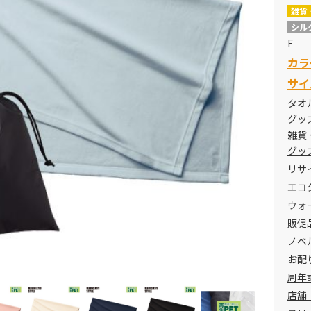
雑貨
シル
F
カラ
サイ
タオ
グッ
雑貨
グッ
リサ
エコ
ウォ
販促
ノベ
お配
周年
店舗