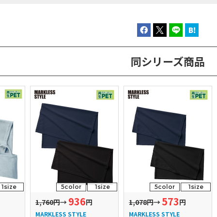
同シリーズ商品
1size
5color
1size
5color
1size
936
573
1,760円
→
円
1,078円
→
円
MARKLESS STYLE
MARKLESS STYLE