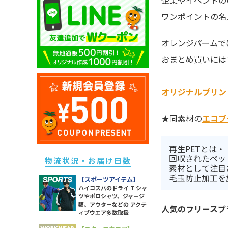
企業やイベントの
キッズ ドライポロシャツ
除菌・衛生・ヘルスケアグッズ
ユニセックス ドライTシャツ
メンズ スウェットパンツ
ワンポイントの名
レディース ドライポロシャツ
キッズ トレーナー
防災グッズ
ユニセックス トレーナー
メンズ ボトムス
レディース トレーナー
キッズ パーカー
ライト
ユニセックス ポロシャツ
オレンジパームでは
メンズ 長袖Tシャツ
レディース パーカー
キッズ スウェットパンツ
ソックス
ユニセックス パーカー
おまとめ買いには
メンズ スポーツアイテム
レディース スウェットパンツ
キッズ 長袖Tシャツ
ラッピング・ショッパー・ギフ
ユニセックス 長袖Tシャツ
メンズ ワークウエア
レディース 長袖Tシャツ
トバッグ・包材
キッズ スポーツアイテム
ユニセックス スポーツアイテム
オリジナルプリン
メンズ アウター
レディース スポーツアイテム
イベント・観戦グッズ
キッズ アウター
ユニセックス アウター
メンズ タンクトップ
レディース ワークウエア
パーツ・付属品
キッズ ボトムス
★同素材の
エコブ
ユニセックス シャツ
メンズ シャツ
レディース シャツ
スポーツグッズ
レディース アウター
その他雑貨
再生PETとは・
回収されたペッ
レディース タンク・キャミ
物流状況・お届け日数
素材として注目
レディース ボトムス
毛玉防止加工を
【スポーツアイテム】
ハイコスパのドライ T シャ
ツやポロシャツ、ジャージ
類、アウターなどの アクテ
人気のフリースブ
ィブウエア多数取扱