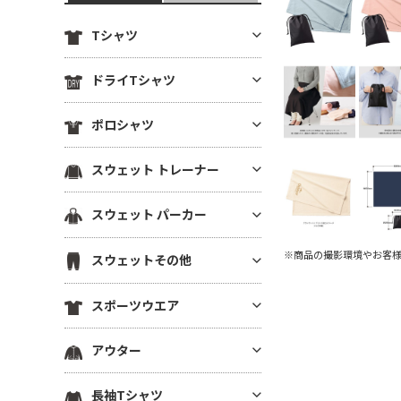
Tシャツ
定番無地Tシャツ
ドライTシャツ
薄手Tシャツ(4.9oz以下)
定番無地ドライTシャツ
ポロシャツ
中肉厚Tシャツ(5～5.5oz)
ドライTシャツ(半袖)
ヘビーウエイトTシャツ(5.6～6.
ドライポロシャツ(半袖)
スウェット トレーナー
ドライTシャツ(長袖)
4oz)
ドライポロシャツ(長袖)
ドライVネックTシャツ
厚手Tシャツ(6.5oz～)
薄手トレーナー(8.9oz以下)
スウェット パーカー
綿ポロシャツ(半袖)
ドライノースリーブTシャツ
ビッグシルエット Tシャツ
中肉トレーナー(9～10.9oz)
綿ポロシャツ(長袖)
プルオーバーパーカー
ドライTシャツその他
※商品の撮影環境やお客
VネックTシャツ
スウェットその他
厚手トレーナー(11oz～)
鹿の子ポロシャツ
ジップパーカー
ポケットTシャツ
裏毛(裏パイル)トレーナー
スウェットパンツ
ポケ無しポロシャツ
スポーツウエア
薄手パーカー(8.9oz以下)
オーガニック・天然素材Tシャ
裏起毛トレーナー
スウェットショーツ
ポケ付きポロシャツ
ツ
中肉パーカー(9～10.9oz)
スポーツウエア トップス(半袖)
ドライスウェット トレーナー
アウター
スウェットジャケット
ボタンダウンポロシャツ
リサイクル素材Tシャツ
厚手パーカー(11oz～)
スポーツウエア トップス(長袖)
ビッグシルエット トレーナー
ハーフジップスウェット
その他ポロシャツ
ブルゾン(裏地なし)
7分袖・5分袖（ハーフスリー
裏毛(裏パイル)パーカー
長袖Tシャツ
スポーツウエア ノースリーブ