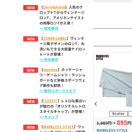
【
UnitedAthle
】人気のク
NEW
ロップドTからヴィンテージ
ロンT、アメリカンテイスト
の肉厚ロンTが入荷！
>>秋冬新作
【
JOKER LABEL
】ヴィンテ
NEW
ージ風デザインのロンT、丸
洗いもできる大容量ナイロン
トートが登場！
>>秋冬新作
【
wundou
】ホッケーシャ
NEW
ツ・ゲームシャツ・ラッシュ
ガードなど本格スポーツウェ
ア新作も卸売！
>>新作スポーツウエア
【
FLEXFIT
】レトロな風合い
NEW
が魅力の「オリジナルレトロ
スタイルキャップ」が登場！
2color
1size
5color
>>キャップ
936
895
→
1,760円
→
円
1,683円
→
円
【
MARKLESS STYLE
】ワッ
NEW
S STYLE
MARKLESS STYLE
MARKLESS STYLE
シャーナイロンシリーズ新登