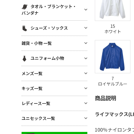
スウェットパンツ(裏毛)
マグカップ・湯呑
帆前掛け
エコ素材(SDGs) バッグ・ポー
タオル・ブランケット・
ハット
白衣・医療用ジャケット
スウェットパンツ(裏起毛)
チ
ボトル・タンブラー
バンダナ
メッシュキャップ
ワンピース・ナースウエア
ワークパンツ
麻(ヘンプ)・ジュートバッグ
ステーショナリー
無地タオル
コットンキャップ
15
シューズ・ソックス
ドライ素材パンツ
ポーチ
アルバム・フォトフレーム
ホワイト
ブランケット
フラットバイザーキャップ
ジャージ パンツ
巾着
シューズ
キーホルダー
雑貨・小物 一覧
バンダナ(三角巾)・ハンカチ
キャスケット・ハンチング・ベ
コットン・T/Cパンツ
バッグその他
ソックス
モバイル・PC関連グッズ
レー
ハンカチタオル
GoodsAll
ナイロンパンツ
ユニフォーム小物
デスク雑貨
フェイスタオル
ミリタリーパンツ
生活雑貨
ネクタイ・コックタイ
マフラータオル
メンズ一覧
レギンス・スパッツ
インテリア雑貨
7
三角巾
バスタオル
ロイヤルブルー
スカート
メンズTシャツ
時計
キッズ一覧
バンダナ・スカーフ
リストバンド
ジョガーパンツ
メンズ ドライTシャツ
暑さ・紫外線対策 / 保冷グッ
商品説明
ユニフォーム帽子
キッズTシャツ
ズ・扇風機
その他ボトムス
レディース一覧
メンズ ポロシャツ
ベビー用アイテム
あったかグッズ・フリース
メンズ ドライポロシャツ
ライフマックス(
レディース Tシャツ
ユニセックス一覧
キッズ ドライTシャツ
傘・レイングッズ
メンズ トレーナー
レディース ドライTシャツ
キッズ ポロシャツ
100％ナイロンタ
ミラー
ユニセックス Tシャツ
メンズ パーカー
レディース ポロシャツ