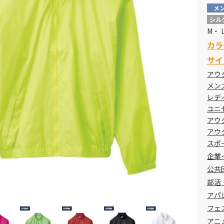
メ
シル
M・ 
カラ
サイ
アウ
メン
レデ
ユニ
アウ
アウ
スポ
企業
公共
部活
アパレ
フェ
アニ