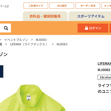
ご利用ガイド
大口割引
オーダー方法
カン
パーム】
衣料品・雑貨卸販売
スポーツアイテム
ログイン
イベントブルゾン
MJ0083
覧
LIFEMAX（ライフマックス ）
MJ0083
ゾン
LIFEM
MJ0083
10color
ライフ
のユニ