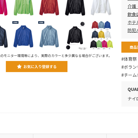
介護
飲食
ホテ
防犯
商品
様のモニター環境等により、実際のカラーと多少異なる場合がございます。
#体育祭
お気に入り登録する
#ボラン
#チーム
QUA
ナイ