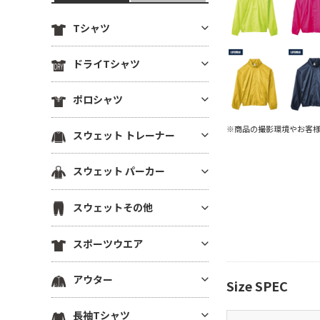
Tシャツ
定番無地Tシャツ
ドライTシャツ
薄手Tシャツ(4.9oz以下)
定番無地ドライTシャツ
ポロシャツ
中肉厚Tシャツ(5～5.5oz)
ドライTシャツ(半袖)
ヘビーウエイトTシャツ(5.6～6.
ドライポロシャツ(半袖)
※商品の撮影環境やお客
スウェット トレーナー
ドライTシャツ(長袖)
4oz)
ドライポロシャツ(長袖)
ドライVネックTシャツ
厚手Tシャツ(6.5oz～)
薄手トレーナー(8.9oz以下)
スウェット パーカー
綿ポロシャツ(半袖)
ドライノースリーブTシャツ
ビッグシルエット Tシャツ
中肉トレーナー(9～10.9oz)
綿ポロシャツ(長袖)
プルオーバーパーカー
ドライTシャツその他
VネックTシャツ
スウェットその他
厚手トレーナー(11oz～)
鹿の子ポロシャツ
ジップパーカー
ポケットTシャツ
裏毛(裏パイル)トレーナー
スウェットパンツ
ポケ無しポロシャツ
スポーツウエア
薄手パーカー(8.9oz以下)
オーガニック・天然素材Tシャ
裏起毛トレーナー
スウェットショーツ
ポケ付きポロシャツ
ツ
中肉パーカー(9～10.9oz)
スポーツウエア トップス(半袖)
ドライスウェット トレーナー
アウター
スウェットジャケット
ボタンダウンポロシャツ
Size SPEC
リサイクル素材Tシャツ
厚手パーカー(11oz～)
スポーツウエア トップス(長袖)
ビッグシルエット トレーナー
ハーフジップスウェット
その他ポロシャツ
ブルゾン(裏地なし)
7分袖・5分袖（ハーフスリー
裏毛(裏パイル)パーカー
長袖Tシャツ
スポーツウエア ノースリーブ