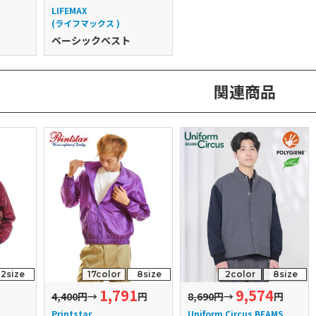
LIFEMAX
(ライフマックス )
ベーシックベスト
関連商品
2size
17color
8size
2color
8size
1,791
9,574
4,400円
→
円
8,690円
→
円
Printstar
Uniform Circus BEAMS