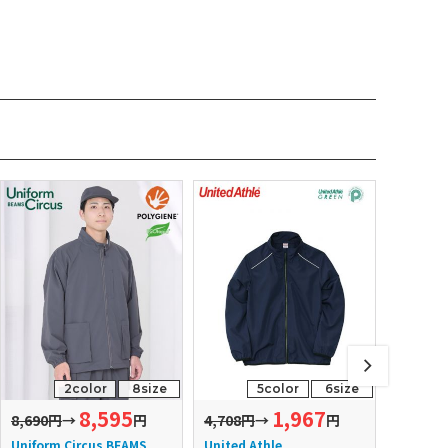
2color
8size
5color
6size
8,595
1,967
8,690円
→
円
4,708円
→
円
4,620円
Uniform Circus BEAMS
United Athle
LIFEMAX