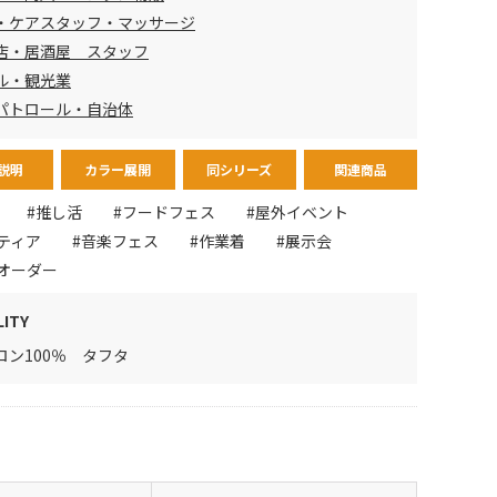
・ケアスタッフ・マッサージ
店・居酒屋 スタッフ
ル・観光業
パトロール・自治体
説明
カラー展開
同シリーズ
関連商品
#推し活
#フードフェス
#屋外イベント
ティア
#音楽フェス
#作業着
#展示会
オーダー
LITY
ロン100％ タフタ