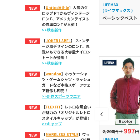
LIFEMAX
【
UnitedAthle
】人気のク
NEW
(ライフマックス )
ロップドTからヴィンテージ
ベーシックベスト
ロンT、アメリカンテイスト
の肉厚ロンTが入荷！
>>秋冬新作
【
JOKER LABEL
】ヴィンテ
NEW
ージ風デザインのロンT、丸
洗いもできる大容量ナイロン
トートが登場！
>>秋冬新作
【
wundou
】ホッケーシャ
NEW
ツ・ゲームシャツ・ラッシュ
ガードなど本格スポーツウェ
ア新作も卸売！
>>新作スポーツウエア
【
FLEXFIT
】レトロな風合い
NEW
が魅力の「オリジナルレトロ
スタイルキャップ」が登場！
8color
>>キャップ
997
円
14,000円
2,200円
→
円
【
MARKLESS STYLE
】ワッ
NEW
thle
United Athle
LIFEMAX
シャーナイロンシリーズ新登