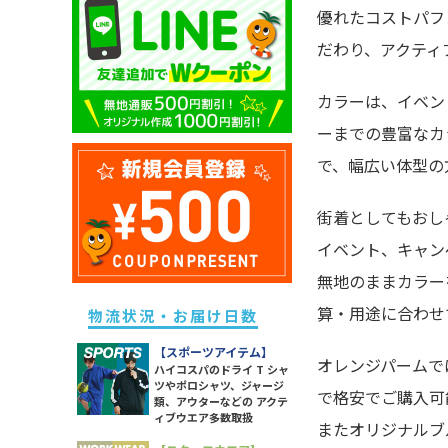
キッズ ドライポロシャツ
優れたコストパフ
除菌・衛生・ヘルスケアグッズ
ユニセックス ドライTシャツ
メンズ スウェットパンツ
レディース ドライポロシャツ
キッズ トレーナー
だわり、アクティ
防災グッズ
ユニセックス トレーナー
メンズ ボトムス
レディース トレーナー
キッズ パーカー
ライト
ユニセックス ポロシャツ
メンズ 長袖Tシャツ
レディース パーカー
カラーは、イベン
キッズ スウェットパンツ
ソックス
ユニセックス パーカー
メンズ スポーツアイテム
レディース スウェットパンツ
ーまでの豊富なカ
キッズ 長袖Tシャツ
ラッピング・ショッパー・ギフ
ユニセックス 長袖Tシャツ
メンズ ワークウエア
レディース 長袖Tシャツ
トバッグ・包材
で、幅広い体型の
キッズ スポーツアイテム
ユニセックス スポーツアイテム
メンズ アウター
レディース スポーツアイテム
イベント・観戦グッズ
キッズ アウター
ユニセックス アウター
メンズ タンクトップ
街着としてもおし
レディース ワークウエア
パーツ・付属品
キッズ ボトムス
ユニセックス シャツ
メンズ シャツ
イベント、キャン
レディース シャツ
スポーツグッズ
レディース アウター
無地のままカラー
その他雑貨
レディース タンク・キャミ
算・用途に合わせ
物流状況・お届け日数
レディース ボトムス
【スポーツアイテム】
オレンジパームで
ハイコスパのドライ T シャ
ツやポロシャツ、ジャージ
で格安でご購入可
類、アウターなどの アクテ
ィブウエア多数取扱
またオリジナルブ