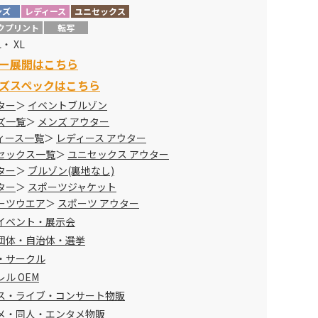
ンズ
レディース
ユニセックス
クプリント
転写
L・ XL
ー展開はこちら
ズスペックはこちら
ター
イベントブルゾン
ズ一覧
メンズ アウター
ィース一覧
レディース アウター
セックス一覧
ユニセックス アウター
ター
ブルゾン(裏地なし)
ター
スポーツジャケット
ーツウエア
スポーツ アウター
イベント・展示会
団体・自治体・選挙
・サークル
ル OEM
ス・ライブ・コンサート物販
メ・同人・エンタメ物販