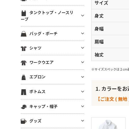
ブ）
サイズ
スウェットカーディガン
ブルゾン(裏地あり)
裏起毛パーカー
ジャージ トラックジャケット
定番無地長袖Tシャツ
ラグランTシャツ
半袖スウェット
タンクトップ・ノースリ
ブルゾン(厚手・防寒）
ドライスウェット パーカー
身丈
ジャージ トラックパンツ
ドライ・機能性長袖Tシャツ
ーブ
後染め・タイダイTシャツ
イベントブルゾン
ビッグシルエット パーカー
ハーフパンツ・ショーツ
薄手長袖Tシャツ(4.9oz以下)
身幅
クロップドTシャツ
タンクトップ
コーチジャケット
パーカーその他
バッグ・ポーチ
ロングパンツ
中肉長袖厚Tシャツ(5～5.5oz)
きれいめ・上質プレミアムTシ
ノースリーブ
スタジアムジャンパー
肩幅
ャツ
ベンチコート
コットンバッグ
ヘビーウエイト長袖Tシャツ(5.
シャツ
ドライノースリーブ
スポーツジャケット
6～6.4oz)
ボーダーTシャツ
スポーツ アウター
袖丈
キャンバストートバッグ
キャミソール
ベスト
半袖シャツ
厚手長袖Tシャツ(6.5oz～)
グラフィックTシャツ
スポーツ用インナー
ワークウエア
ナイロン・ポリエステルバッグ
フリースジャケット
長袖シャツ
ビッグシルエット長袖Tシャツ
※サイズスペックは２cm
ワンピース・チュニック
ビブス
不織布バッグ
ワークシャツ(半袖)
ポンチョ
エプロン
7分袖・5分袖シャツ
Vネック長袖Tシャツ
メンズカットソー
スポーツ ソックス
保冷・保温バッグ
ワークシャツ(長袖)
はっぴ
ワークシャツ
ポケット付き長袖Tシャツ
1. カラーを
レディース カットソー
スポーツアクセサリー
胸当てエプロン
デニムバッグ
ボトムス
ワークパンツ
その他ジャケット・アウター
チェックシャツ
後染め・ピグメント長袖Tシャ
その他Tシャツ
サロンエプロン
【ご注文 ( 無地 
ショルダーバッグ
ワーク系アウター
ツ
ロングパンツ
アロハ・柄物シャツ
キャップ・帽子
ショートエプロン
サコッシュ・スマホショルダー
つなぎ・オーバーオール
ジャージー・パーカー
ハーフパンツ
シャツジャケット
ミドルエプロン
リュック・ナップサック
キャップ
調理服・コックウェア
その他長袖Tシャツ
グッズ
ショーツ
ロング(ソムリエ)エプロン
ボディバッグ
ニットキャップ
スクラブ