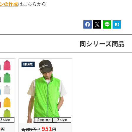
ンの作成
はこちらから
同シリーズ商品
3size
2color
3size
9
951
円
2,090円
→
円