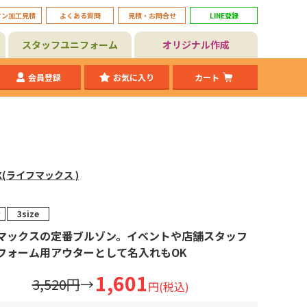
タン加工見積
よくある質問
見積・お問合せ
LINE登録
スタッフユニフォーム
オリジナル作成
会員登録
お気に入り
カート
AX(ライフマックス )
3size
マックスの定番ブルゾン。イベントや店舗スタッフ
フォーム用アウターとして名入れもOK
1,601
3,520円
→
円(税込)