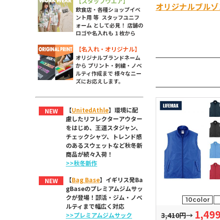
【スタッフウエア】
オリジナルブルゾ
飲食店・各種ショップイベ
ント用 等 スタッフユニフ
ォーム として必見！ 店舗の
ロゴや名入れも 1 枚から
【名入れ・オリジナル】
オリジナルブランドネーム
から プリント・刺繍・ノベ
ルティ作成まで 様々なニー
ズにお応えします。
【
UnitedAthle
】環境に配
NEW
慮したリフレクターアウター
をはじめ、王道スタジャン、
チェックシャツ、トレンド感
のあるスウェットなど秋冬新
商品が続々入荷！
>>秋冬新作
【
Bag Base
】イギリス発Ba
NEW
gBaseのプレミアムジムサッ
クが登場！部活・ジム・ノベ
10color
ルティまで幅広く対応
1,49
3,410円
→
>>プレミアムジムサック